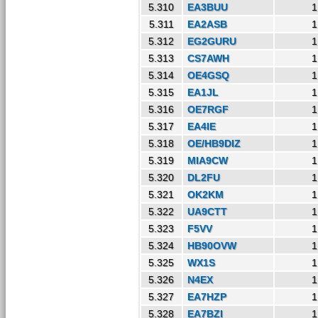
5.310
EA3BUU
1
5.311
EA2ASB
1
5.312
EG2GURU
1
5.313
CS7AWH
1
5.314
OE4GSQ
1
5.315
EA1JL
1
5.316
OE7RGF
1
5.317
EA4IE
1
5.318
OE/HB9DIZ
1
5.319
MIA9CW
1
5.320
DL2FU
1
5.321
OK2KM
1
5.322
UA9CTT
1
5.323
F5VV
1
5.324
HB90OVW
1
5.325
WX1S
1
5.326
N4EX
1
5.327
EA7HZP
1
5.328
EA7BZI
1