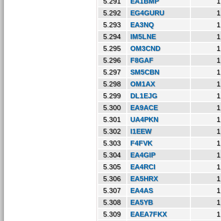
5.291
EA1BMP
1
5.292
EG4GURU
1
5.293
EA3NQ
1
5.294
IM5LNE
1
5.295
OM3CND
1
5.296
F8GAF
1
5.297
SM5CBN
1
5.298
OM1AX
1
5.299
DL1EJG
1
5.300
EA9ACE
1
5.301
UA4PKN
1
5.302
I1EEW
1
5.303
F4FVK
1
5.304
EA4GIP
1
5.305
EA4RCI
1
5.306
EA5HRX
1
5.307
EA4AS
1
5.308
EA5YB
1
5.309
EAEA7FKX
1