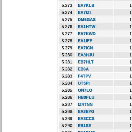
5.273
EA7KLB
1
5.274
EA7IZI
1
5.275
DM6GAS
1
5.276
EA1HTW
1
5.277
EA7KWD
1
5.278
EA1IFF
1
5.279
EA7ICN
1
5.280
EA3HJU
1
5.281
EB7HLT
1
5.282
EB6A
1
5.283
F4TPV
1
5.284
UT5PI
1
5.285
ON7LO
1
5.286
HB9FLU
1
5.287
IZ4TNN
1
5.288
EA2EYG
1
5.289
EA3CCS
1
5.290
EB1SE
1