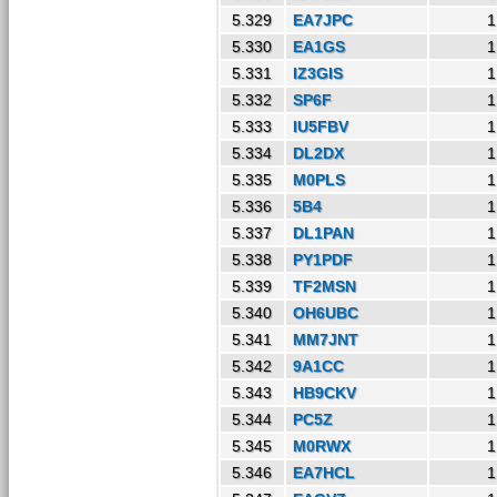
5.329
EA7JPC
1
5.330
EA1GS
1
5.331
IZ3GIS
1
5.332
SP6F
1
5.333
IU5FBV
1
5.334
DL2DX
1
5.335
M0PLS
1
5.336
5B4
1
5.337
DL1PAN
1
5.338
PY1PDF
1
5.339
TF2MSN
1
5.340
OH6UBC
1
5.341
MM7JNT
1
5.342
9A1CC
1
5.343
HB9CKV
1
5.344
PC5Z
1
5.345
M0RWX
1
5.346
EA7HCL
1