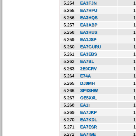
5.254
EA3FJN
1
5.255
EA7HFU
1
5.256
EA3HQS
1
5.257
EA3ABP
1
5.258
EA3HUS
1
5.259
EA1JSP
1
5.260
EA7GURU
1
5.261
EA3EBS
1
5.262
EA7BL
1
5.263
2E0CRV
1
5.264
E74A
1
5.265
DJ9MH
1
5.266
SP4SHW
1
5.267
OE5XXL
1
5.268
EA1I
1
5.269
EA7JKP
1
5.270
EA7KDL
1
5.271
EA7ESR
1
5.272
EA7IGE
1