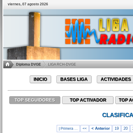
viernes, 07 agosto 2026
Diploma DVGE
LIGA RCH-DVGE
INICIO
BASES LIGA
ACTIVIDADES
TOP SEGUIDORES
TOP ACTIVADOR
TOP A
CLASIFIC
< Anterior
19
20
| Primera …
<<