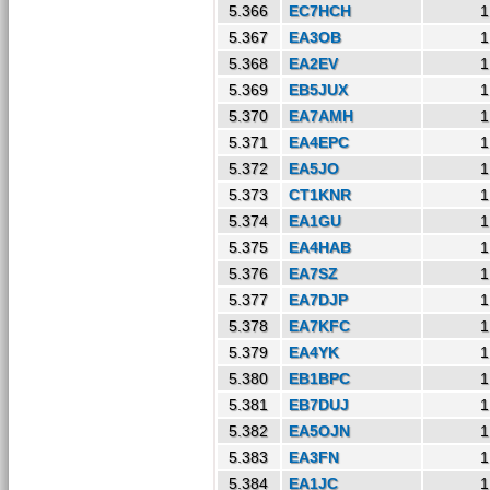
5.366
EC7HCH
1
5.367
EA3OB
1
5.368
EA2EV
1
5.369
EB5JUX
1
5.370
EA7AMH
1
5.371
EA4EPC
1
5.372
EA5JO
1
5.373
CT1KNR
1
5.374
EA1GU
1
5.375
EA4HAB
1
5.376
EA7SZ
1
5.377
EA7DJP
1
5.378
EA7KFC
1
5.379
EA4YK
1
5.380
EB1BPC
1
5.381
EB7DUJ
1
5.382
EA5OJN
1
5.383
EA3FN
1
5.384
EA1JC
1