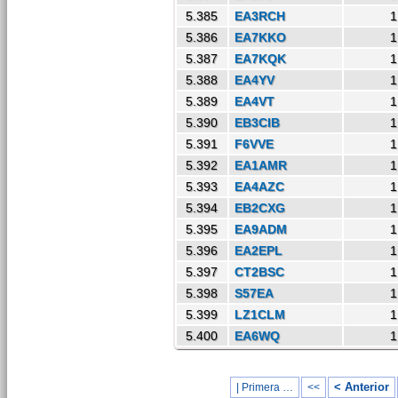
5.385
EA3RCH
1
5.386
EA7KKO
1
5.387
EA7KQK
1
5.388
EA4YV
1
5.389
EA4VT
1
5.390
EB3CIB
1
5.391
F6VVE
1
5.392
EA1AMR
1
5.393
EA4AZC
1
5.394
EB2CXG
1
5.395
EA9ADM
1
5.396
EA2EPL
1
5.397
CT2BSC
1
5.398
S57EA
1
5.399
LZ1CLM
1
5.400
EA6WQ
1
< Anterior
| Primera …
<<