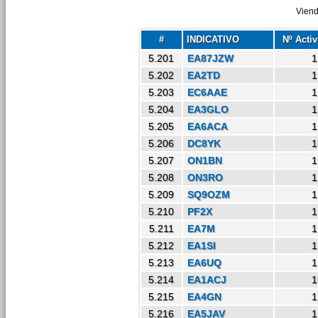
Viend
#
INDICATIVO
Nº Acti
5.201
EA87JZW
1
5.202
EA2TD
1
5.203
EC6AAE
1
5.204
EA3GLO
1
5.205
EA6ACA
1
5.206
DC8YK
1
5.207
ON1BN
1
5.208
ON3RO
1
5.209
SQ9OZM
1
5.210
PF2X
1
5.211
EA7M
1
5.212
EA1SI
1
5.213
EA6UQ
1
5.214
EA1ACJ
1
5.215
EA4GN
1
5.216
EA5JAV
1