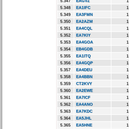
5.347
EAGVZ
1
5.348
EA1IFC
1
5.349
EA3FMN
1
5.350
EA2AZM
1
5.351
EA4CQL
1
5.352
EA7KIY
1
5.353
EA4GOA
1
5.354
EB4GDB
1
5.355
EA1ITQ
1
5.356
EA4GQP
1
5.357
EA4DEU
1
5.358
EA4BBN
1
5.359
CT2KVY
1
5.360
EA2EWE
1
5.361
EA7ICF
1
5.362
EA4ANO
1
5.363
EA7KDC
1
5.364
EA5JHL
1
5.365
EA5HNE
1