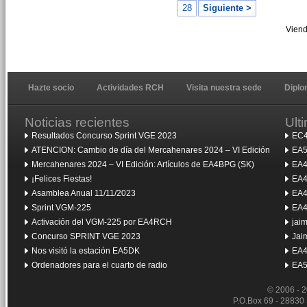
28
Siguiente >
Viend
Hazte socio
Actividades RCH
Visita nuestra sede
Dipl
Noticias recientes
Ult
Resultados Concurso Sprint VGE 2023
EC4
ATENCION: Cambio de día del Mercahenares 2024 – VI Edición
EA5
Mercahenares 2024 – VI Edición: Artículos de EA4BPG (SK)
EA4
¡Felices Fiestas!
EA4
Asamblea Anual 11/11/2023
EA4
Sprint VGM-225
EA4
Activación del VGM-225 por EA4RCH
jai
Concurso SPRINT VGE 2023
Jai
Nos visitó la estación EA5DK
EA4
Ordenadores para el cuarto de radio
EA5
© 2006 - 
P.O.Box 69 - 28830