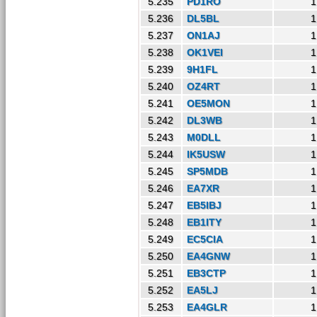
5.235
PD1RO
1
5.236
DL5BL
1
5.237
ON1AJ
1
5.238
OK1VEI
1
5.239
9H1FL
1
5.240
OZ4RT
1
5.241
OE5MON
1
5.242
DL3WB
1
5.243
M0DLL
1
5.244
IK5USW
1
5.245
SP5MDB
1
5.246
EA7XR
1
5.247
EB5IBJ
1
5.248
EB1ITY
1
5.249
EC5CIA
1
5.250
EA4GNW
1
5.251
EB3CTP
1
5.252
EA5LJ
1
5.253
EA4GLR
1