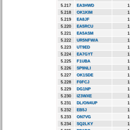
5.217
EA3HWD
1
5.218
OK1KIM
1
5.219
EA8JF
1
5.220
EA5RCU
1
5.221
EA5ASM
1
5.222
UR5NFW/A
1
5.223
UT9ED
1
5.224
EA7GYT
1
5.225
F1UBA
1
5.226
SP9NLI
1
5.227
OK1SDE
1
5.228
F0FCJ
1
5.229
DG1NP
1
5.230
IZ3WXE
1
5.231
DL/ON4UP
1
5.232
EB5J
1
5.233
ON7VG
1
5.234
SQ2LKY
1