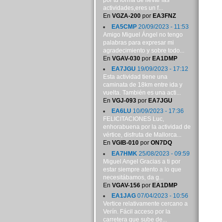
por tu forma de llevar las
actividades,eres un f...
En
VGZA-200
por
EA3FNZ
EA5CMP
20/09/2023 - 11:53
Amigo Miguel Ángel no tengo
palabras para expresar mi
agradecimiento y sobre todo...
En
VGAV-030
por
EA1DMP
EA7JGU
19/09/2023 - 17:12
Esta actividad tiene una
caminata de 18km entre ida y
vuelta. También es una acti...
En
VGJ-093
por
EA7JGU
EA6LU
10/09/2023 - 17:36
FELICITACIONES Luc,
enhorabuena por la actividad de
vértice, disfruta de Mallorca...
En
VGIB-010
por
ON7DQ
EA7HMK
25/08/2023 - 09:59
Miguel Angel Gracias a ti por
estar siempre atento a lo que
necesitábamos, da g...
En
VGAV-156
por
EA1DMP
EA1JAG
07/04/2023 - 10:56
Vertice relativamente cercano a
Verín. Fácil acceso por la
carretera que sube de...