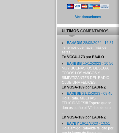
Ver donaciones
ULTIMOS
COMENTARIOS
EA4ADM
28/05/2024 - 16:31
Tenemos que hacer mas de
estas....
En
VGGU-173
por
EA4LO
EA4BBB
15/12/2023 - 10:56
MUY BUENAS. OS DESEO A
TODOS LOS AMIGOS Y
SIMPATIZANTES DEL RADIO
CLUB UNA FELICES...
En
VGSA-189
por
EA3FNZ
EA3BSE
21/11/2023 - 09:45
Hola Rafa. MUCHAS
FELICIDADES!!! Espero que te
den este año el 'Vértice de oro'
...
En
VGSA-189
por
EA3FNZ
EA7BY
16/11/2023 - 13:51
Hola amigo Rafael:te felicito por