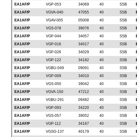
EA1AF/P
VGP-053
34069
40
SSB
EA1AF/P
VGVA-040
47055
40
SSB
EA1AF/P
VGAV-005
05008
40
SSB
EA1AF/P
VGS-078
39076
40
SSB
EA1AF/P
VGP-044
34057
40
SSB
EA1AF/P
VGP-016
34017
40
SSB
EA1AF/P
VGP-026
34029
40
SSB
EA1AF/P
VGP-122
34182
40
SSB
EA1AF/P
VGBU-049
09091
40
SSB
EA1AF/P
VGP-009
34010
40
SSB
EA1AF/P
VGS-050
39042
40
SSB
EA1AF/P
VGVA-150
47212
40
SSB
EA1AF/P
VGBU-291
09482
40
SSB
EA1AF/P
VGP-093
34220
40
SSB
EA1AF/P
VGS-057
39052
40
SSB
EA1AF/P
VGP-112
34167
40
SSB
EA1AF/P
VGSG-137
40179
40
SSB