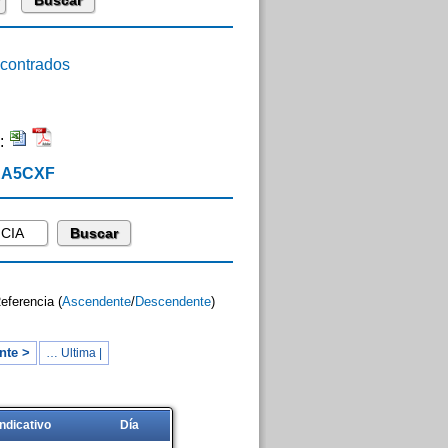
ontrados
:
 EA5CXF
Referencia (
Ascendente
/
Descendente
)
nte >
… Ultima |
Indicativo
Día