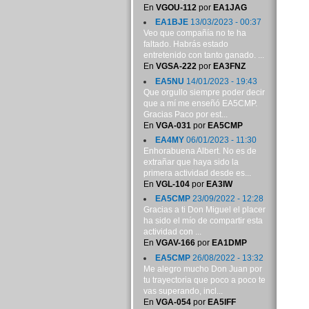
En
VGOU-112
por
EA1JAG
EA1BJE
13/03/2023 - 00:37
Veo que compañía no te ha
faltado. Habrás estado
entretenido con tanto ganado. ...
En
VGSA-222
por
EA3FNZ
EA5NU
14/01/2023 - 19:43
Que orgullo siempre poder decir
que a mí me enseñó EA5CMP.
Gracias Paco por est...
En
VGA-031
por
EA5CMP
EA4MY
06/01/2023 - 11:30
Enhorabuena Albert. No es de
extrañar que haya sido la
primera actividad desde es...
En
VGL-104
por
EA3IW
EA5CMP
23/09/2022 - 12:28
Gracias a ti Don Miguel el placer
ha sido el mío de compartir esta
actividad con ...
En
VGAV-166
por
EA1DMP
EA5CMP
26/08/2022 - 13:32
Me alegro mucho Don Juan por
tu trayectoria que poco a poco te
vas superando, incl...
En
VGA-054
por
EA5IFF