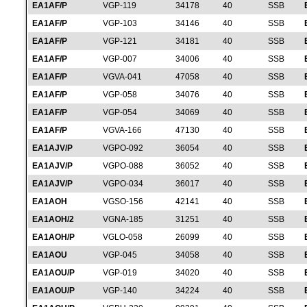
EA1AF/P
VGP-119
34178
40
SSB
EA1AF/P
VGP-103
34146
40
SSB
EA1AF/P
VGP-121
34181
40
SSB
EA1AF/P
VGP-007
34006
40
SSB
EA1AF/P
VGVA-041
47058
40
SSB
EA1AF/P
VGP-058
34076
40
SSB
EA1AF/P
VGP-054
34069
40
SSB
EA1AF/P
VGVA-166
47130
40
SSB
EA1AJV/P
VGPO-092
36054
40
SSB
EA1AJV/P
VGPO-088
36052
40
SSB
EA1AJV/P
VGPO-034
36017
40
SSB
EA1AOH
VGSO-156
42141
40
SSB
EA1AOH/2
VGNA-185
31251
40
SSB
EA1AOH/P
VGLO-058
26099
40
SSB
EA1AOU
VGP-045
34058
40
SSB
EA1AOU/P
VGP-019
34020
40
SSB
EA1AOU/P
VGP-140
34224
40
SSB