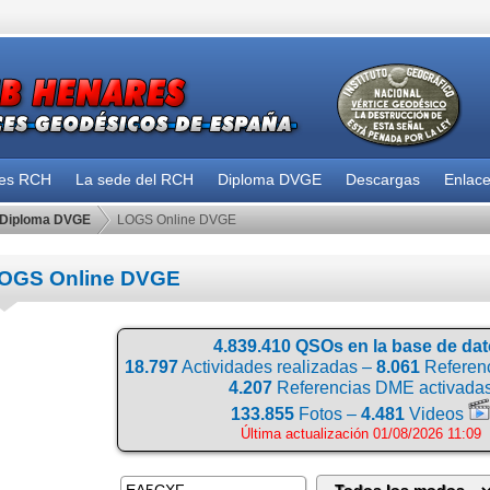
des RCH
La sede del RCH
Diploma DVGE
Descargas
Enlac
Diploma DVGE
LOGS Online DVGE
OGS Online DVGE
4.839.410 QSOs en la base de da
18.797
Actividades realizadas –
8.061
Referenc
4.207
Referencias DME activada
133.855
Fotos –
4.481
Videos
Última actualización 01/08/2026 11:09