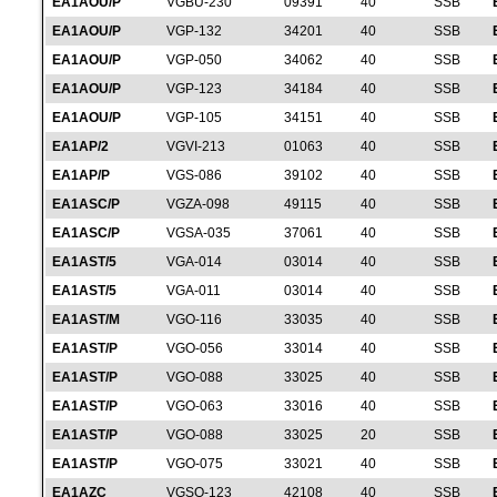
EA1AOU/P
VGBU-230
09391
40
SSB
EA1AOU/P
VGP-132
34201
40
SSB
EA1AOU/P
VGP-050
34062
40
SSB
EA1AOU/P
VGP-123
34184
40
SSB
EA1AOU/P
VGP-105
34151
40
SSB
EA1AP/2
VGVI-213
01063
40
SSB
EA1AP/P
VGS-086
39102
40
SSB
EA1ASC/P
VGZA-098
49115
40
SSB
EA1ASC/P
VGSA-035
37061
40
SSB
EA1AST/5
VGA-014
03014
40
SSB
EA1AST/5
VGA-011
03014
40
SSB
EA1AST/M
VGO-116
33035
40
SSB
EA1AST/P
VGO-056
33014
40
SSB
EA1AST/P
VGO-088
33025
40
SSB
EA1AST/P
VGO-063
33016
40
SSB
EA1AST/P
VGO-088
33025
20
SSB
EA1AST/P
VGO-075
33021
40
SSB
EA1AZC
VGSO-123
42108
40
SSB