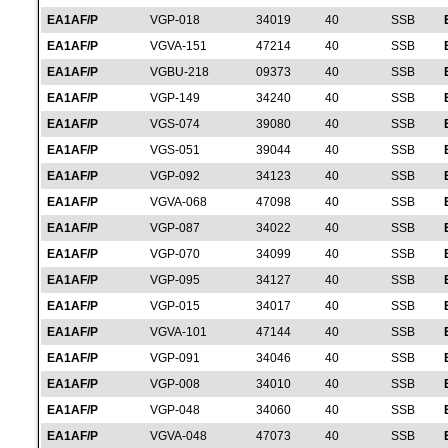
EA1AF/P
VGP-018
34019
40
SSB
EA1AF/P
VGVA-151
47214
40
SSB
EA1AF/P
VGBU-218
09373
40
SSB
EA1AF/P
VGP-149
34240
40
SSB
EA1AF/P
VGS-074
39080
40
SSB
EA1AF/P
VGS-051
39044
40
SSB
EA1AF/P
VGP-092
34123
40
SSB
EA1AF/P
VGVA-068
47098
40
SSB
EA1AF/P
VGP-087
34022
40
SSB
EA1AF/P
VGP-070
34099
40
SSB
EA1AF/P
VGP-095
34127
40
SSB
EA1AF/P
VGP-015
34017
40
SSB
EA1AF/P
VGVA-101
47144
40
SSB
EA1AF/P
VGP-091
34046
40
SSB
EA1AF/P
VGP-008
34010
40
SSB
EA1AF/P
VGP-048
34060
40
SSB
EA1AF/P
VGVA-048
47073
40
SSB