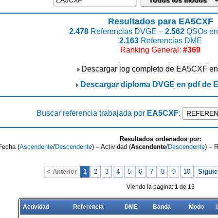
Resultados para EA5CXF
2.478
Referencias DVGE –
2.562
QSOs enc
2.163
Referencias DME
Ranking General:
#369
Descargar log completo de EA5CXF en
Descargar diploma DVGE en pdf de
Buscar referencia trabajada por
EA5CXF
:
Resultados ordenados por:
Fecha (
Ascendente
/
Descendente
) – Actividad (
Ascendente
/
Descendente
) – 
< Anterior
1
2
3
4
5
6
7
8
9
10
Siguie
Viendo la pagina:
1
de 13
Actividad
Referencia
DME
Banda
Modo