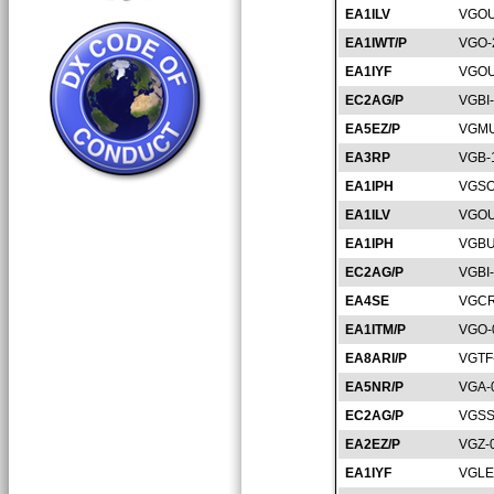
EA1ILV
VGOU
EA1IWT/P
VGO-
EA1IYF
VGOU
EC2AG/P
VGBI
EA5EZ/P
VGMU
EA3RP
VGB-
EA1IPH
VGSO
EA1ILV
VGOU
EA1IPH
VGBU
EC2AG/P
VGBI
EA4SE
VGCR
EA1ITM/P
VGO-
EA8ARI/P
VGTF
EA5NR/P
VGA-
EC2AG/P
VGSS
EA2EZ/P
VGZ-
EA1IYF
VGLE