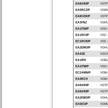
EA8ARI/P
VGTF
EA5RCZ/P
VGMU
EA8CER/P
VGTF
EA3FNZ
VGHU
EA1ITM/P
VGO-
EA1RCI/P
VGC-
EC1RCB/P
VGC-
EA2EMO/P
VGHU
EA4SE
VGCR
EA1IPH
VGBU
EA1ITM/P
VGO-
EC2AMN/P
VGBI
EA4RCH
VGM-
EA8ARI/P
VGTF
EA8ARI/P
VGTF
EA2EMO/P
VGHU
EA5ES/P
VGMU