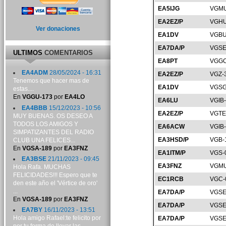
EA5IJG
VGMU
EA2EZ/P
VGHU
Ver donaciones
EA1DV
VGBU
EA7DA/P
VGSE
ULTIMOS
COMENTARIOS
EA8PT
VGGC
EA4ADM
28/05/2024 - 16:31
EA2EZ/P
VGZ-
Tenemos que hacer mas de
EA1DV
VGSG
estas....
En
VGGU-173
por
EA4LO
EA6LU
VGIB
EA4BBB
15/12/2023 - 10:56
EA2EZ/P
VGTE
MUY BUENAS. OS DESEO A
TODOS LOS AMIGOS Y
EA6ACW
VGIB
SIMPATIZANTES DEL RADIO
EA3HSD/P
VGB-
CLUB UNA FELICES...
En
VGSA-189
por
EA3FNZ
EA1ITM/P
VGS-
EA3BSE
21/11/2023 - 09:45
EA3FNZ
VGMU
Hola Rafa. MUCHAS
FELICIDADES!!! Espero que te
EC1RCB
VGC-
den este año el 'Vértice de oro'
...
EA7DA/P
VGSE
En
VGSA-189
por
EA3FNZ
EA7DA/P
VGSE
EA7BY
16/11/2023 - 13:51
Hola amigo Rafael:te felicito por
EA7DA/P
VGSE