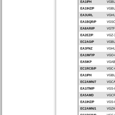
EA1IPH
VGBU
EA1IHZ/P
VGBU
EA3URL
VGHU
EA1BQR/P
VGSO
EA8ARI/P
VGTF
EA2EZ/P
VGZ-
EC2AG/P
VGBU
EA3FNZ
VGHU
EA1IWT/P
VGO-
EA5IKP
VGAB
EC1RCB/P
VGC-
EA1IPH
VGBU
EC2AMN/7
VGCA
EA1ITM/P
VGS-
EA5AMD
VGCR
EA1IHZ/P
VGS-
EC2AMN/1
VGZA