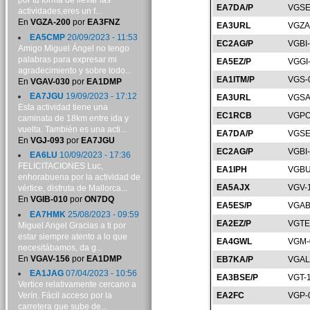
por tu forma de llevar las
EA7DA/P
VGSE
actividades,eres un f...
En
VGZA-200
por
EA3FNZ
EA3URL
VGZA
EA5CMP
20/09/2023 - 11:53
EC2AG/P
VGBI
Amigo Miguel Ángel no tengo
palabras para expresar mi
EA5EZ/P
VGGI
agradecimiento y sobre todo...
EA1ITM/P
VGS-
En
VGAV-030
por
EA1DMP
EA7JGU
19/09/2023 - 17:12
EA3URL
VGSA
Esta actividad tiene una
EC1RCB
VGPO
caminata de 18km entre ida y
vuelta. También es una acti...
EA7DA/P
VGSE
En
VGJ-093
por
EA7JGU
EC2AG/P
VGBI
EA6LU
10/09/2023 - 17:36
FELICITACIONES Luc,
EA1IPH
VGBU
enhorabuena por la actividad de
EA5AJX
VGV-
vértice, disfruta de Mallorca...
En
VGIB-010
por
ON7DQ
EA5ES/P
VGAB
EA7HMK
25/08/2023 - 09:59
EA2EZ/P
VGTE
Miguel Angel Gracias a ti por
estar siempre atento a lo que
EA4GWL
VGM-
necesitábamos, da g...
En
VGAV-156
por
EA1DMP
EB7KA/P
VGAL
EA1JAG
07/04/2023 - 10:56
EA3BSE/P
VGT-
Vertice relativamente cercano a
Verín. Fácil acceso por la
EA2FC
VGP-
carretera que sube de...