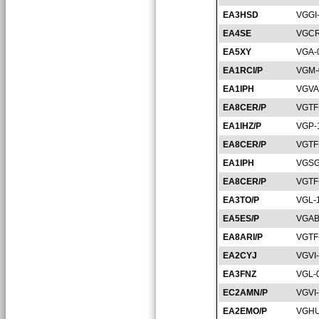
EA3HSD
VGGI
EA4SE
VGCR
EA5XY
VGA-
EA1RCI/P
VGM-
EA1IPH
VGVA
EA8CER/P
VGTF
EA1IHZ/P
VGP-
EA8CER/P
VGTF
EA1IPH
VGSG
EA8CER/P
VGTF
EA3TO/P
VGL-
EA5ES/P
VGAB
EA8ARI/P
VGTF
EA2CYJ
VGVI
EA3FNZ
VGL-
EC2AMN/P
VGVI
EA2EMO/P
VGHU