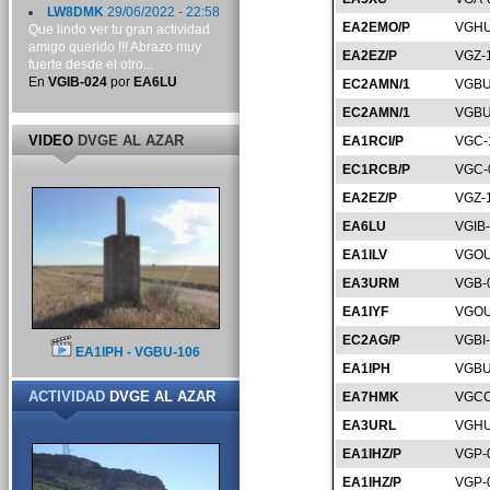
LW8DMK
29/06/2022 - 22:58
EA2EMO/P
VGHU
Que lindo ver tu gran actividad
amigo querido !!! Abrazo muy
EA2EZ/P
VGZ-
fuerte desde el otro...
En
VGIB-024
por
EA6LU
EC2AMN/1
VGBU
EC2AMN/1
VGBU
VIDEO
DVGE AL AZAR
EA1RCI/P
VGC-
EC1RCB/P
VGC-
EA2EZ/P
VGZ-
EA6LU
VGIB
EA1ILV
VGOU
EA3URM
VGB-
EA1IYF
VGOU
EC2AG/P
VGBI
EA1IPH - VGBU-106
EA1IPH
VGBU
ACTIVIDAD
DVGE AL AZAR
EA7HMK
VGCC
EA3URL
VGHU
EA1IHZ/P
VGP-
EA1IHZ/P
VGP-