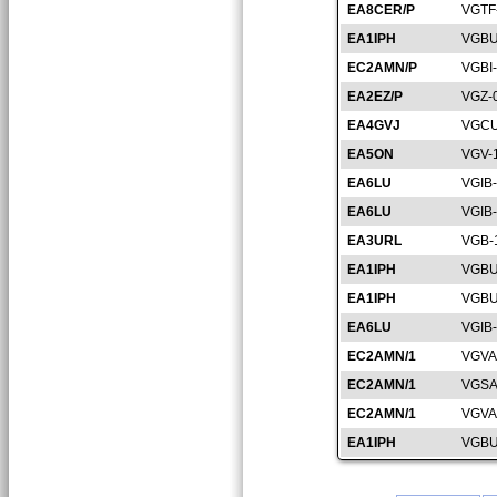
EA8CER/P
VGTF
EA1IPH
VGBU
EC2AMN/P
VGBI
EA2EZ/P
VGZ-
EA4GVJ
VGCU
EA5ON
VGV-
EA6LU
VGIB
EA6LU
VGIB
EA3URL
VGB-
EA1IPH
VGBU
EA1IPH
VGBU
EA6LU
VGIB
EC2AMN/1
VGVA
EC2AMN/1
VGSA
EC2AMN/1
VGVA
EA1IPH
VGBU