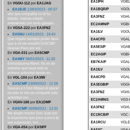
EA1IPH
VGBU
En
VGOU-112
por
EA1JAG
EA1BQR/P
VGOU
EA1BJE
13/03/2023 - 00:37
Veo que compañía no te ha
EA3FNZ
VGHU
faltado. Habrás estado
entretenido con tanto ganado. ...
EC2AMN/P
VGBI
En
VGSA-222
por
EA3FNZ
EA1ILV
VGOU
EA5NU
14/01/2023 - 19:43
Que orgullo siempre poder decir
EA4CPD
VGAL
que a mí me enseñó EA5CMP.
EA5ES/P
VGAB
Gracias Paco por est...
En
VGA-031
por
EA5CMP
EC2AG/P
VGBI
EA4MY
06/01/2023 - 11:30
EB7KA/P
VGAL
Enhorabuena Albert. No es de
extrañar que haya sido la
EA1ILV
VGOU
primera actividad desde es...
EA4CPD
VGAL
En
VGL-104
por
EA3IW
EA5CMP
23/09/2022 - 12:28
EA3EGB/P
VGGI
Gracias a ti Don Miguel el placer
EA3FNZ
VGHU
ha sido el mío de compartir esta
actividad con ...
EC2AMN/1
VGS-
En
VGAV-166
por
EA1DMP
EA3FNZ
VGHU
EA5CMP
26/08/2022 - 13:32
Me alegro mucho Don Juan por
EC1RCB/P
VGC-
tu trayectoria que poco a poco te
EA1RCU
VGLE
vas superando, incl...
En
VGA-054
por
EA5IFF
EA5XC
VGA-