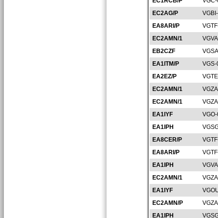
EC1RCB/P
VGC-
EC2AG/P
VGBI
EA8ARI/P
VGTF
EC2AMN/1
VGVA
EB2CZF
VGSA
EA1ITM/P
VGS-
EA2EZ/P
VGTE
EC2AMN/1
VGZA
EC2AMN/1
VGZA
EA1IYF
VGO-
EA1IPH
VGSG
EA8CER/P
VGTF
EA8ARI/P
VGTF
EA1IPH
VGVA
EC2AMN/1
VGZA
EA1IYF
VGOU
EC2AMN/P
VGZA
EA1IPH
VGSG