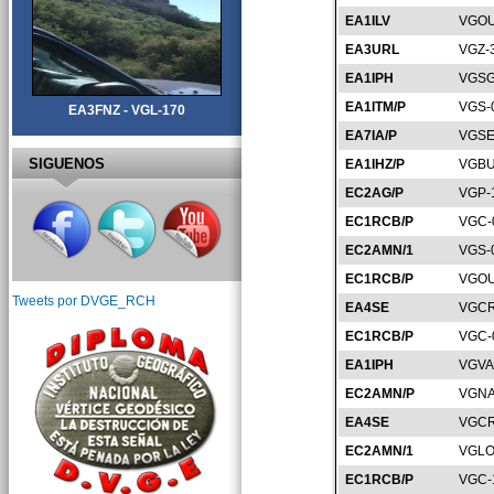
EA1ILV
VGOU
EA3URL
VGZ-
EA1IPH
VGSG
EA1ITM/P
VGS-
EA3FNZ - VGL-170
EA7IA/P
VGSE
SIGUENOS
EA1IHZ/P
VGBU
EC2AG/P
VGP-
EC1RCB/P
VGC-
EC2AMN/1
VGS-
EC1RCB/P
VGOU
Tweets por DVGE_RCH
EA4SE
VGCR
EC1RCB/P
VGC-
EA1IPH
VGVA
EC2AMN/P
VGNA
EA4SE
VGCR
EC2AMN/1
VGLO
EC1RCB/P
VGC-