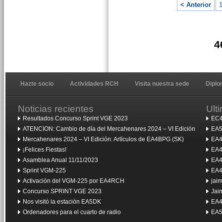
< Anterior
4
Hazte socio
Actividades RCH
Visita nuestra sede
Dipl
Noticias recientes
Ult
Resultados Concurso Sprint VGE 2023
EC4
ATENCION: Cambio de día del Mercahenares 2024 – VI Edición
EA5
Mercahenares 2024 – VI Edición: Artículos de EA4BPG (SK)
EA4
¡Felices Fiestas!
EA4
Asamblea Anual 11/11/2023
EA4
Sprint VGM-225
EA4
Activación del VGM-225 por EA4RCH
jai
Concurso SPRINT VGE 2023
Jai
Nos visitó la estación EA5DK
EA4
Ordenadores para el cuarto de radio
EA5