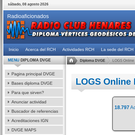
sábado, 08 agosto 2026
Radioaficionados
Inicio
Acerca del RCH
Actividades RCH
La sede del RCH
MENU
DIPLOMA DVGE
Diploma DVGE
LOGS Online
Pagina principal DVGE
LOGS Online
Bases diploma DVGE
Para que sirven?
Anunciar actividad
18.797
Ac
Buscador de referencias
Acreditaciones IGN
DVGE MAPS