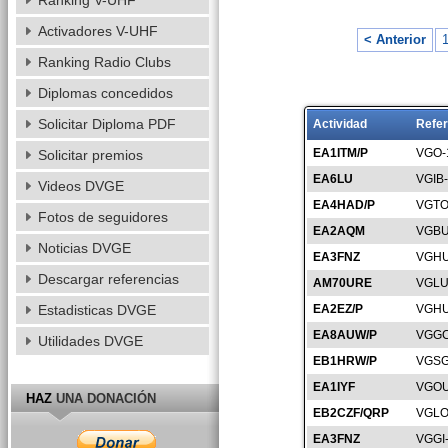
Ranking V-UHF
Activadores V-UHF
< Anterior
Ranking Radio Clubs
Diplomas concedidos
Solicitar Diploma PDF
Actividad
Refer
EA1ITM/P
VGO-
Solicitar premios
EA6LU
VGIB
Videos DVGE
EA4HAD/P
VGTO
Fotos de seguidores
EA2AQM
VGBU
Noticias DVGE
EA3FNZ
VGHU
Descargar referencias
AM70URE
VGLU
Estadisticas DVGE
EA2EZ/P
VGHU
EA8AUW/P
VGGC
Utilidades DVGE
EB1HRW/P
VGSG
EA1IYF
VGOU
HAZ
UNA DONACIÓN
EB2CZF/QRP
VGLO
EA3FNZ
VGGI