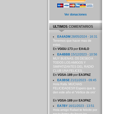
Ver donaciones
ULTIMOS
COMENTARIOS
EA4ADM
28/05/2024 - 16:31
Tenemos que hacer mas de
estas....
En
VGGU-173
por
EA4LO
EA4BBB
15/12/2023 - 10:56
MUY BUENAS. OS DESEO A
TODOS LOS AMIGOS Y
SIMPATIZANTES DEL RADIO
CLUB UNA FELICES...
En
VGSA-189
por
EA3FNZ
EA3BSE
21/11/2023 - 09:45
Hola Rafa. MUCHAS
FELICIDADES!!! Espero que te
den este año el 'Vértice de oro'
...
En
VGSA-189
por
EA3FNZ
EA7BY
16/11/2023 - 13:51
Hola amigo Rafael:te felicito por