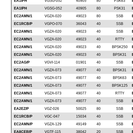
EA1IPH
VGSG-052
40905
80
PSK63
EA1IPH
VGSG-052
40905
80
PSK31
EC2AMN/1
VGZA-020
49023
80
SSB
EC1RCB/P
VGPO-070
36043
40
SSB
EC2AMN/1
VGZA-020
49023
40
SSB
EC2AMN/1
VGZA-020
49023
40
RTTY
EC2AMN/1
VGZA-020
49023
40
BPSK250
EC2AMN/1
VGZA-020
49023
40
BPSK31
EC2AG/P
VGVI-114
01901
40
SSB
EC2AMN/1
VGZA-073
49077
40
BPSK31
EC2AMN/1
VGZA-073
49077
40
BPSK63
EC2AMN/1
VGZA-073
49077
40
BPSK125
EC2AMN/1
VGZA-073
49077
40
RTTY
EC2AMN/1
VGZA-073
49077
40
SSB
EA2EZ/P
VGZ-026
50025
80
SSB
EC1RCB/P
VGC-047
15034
40
SSB
EC2AMN/P
VGZA-129
49149
40
SSB
EA8CER/P
VGTF-115
38042
20
SSB