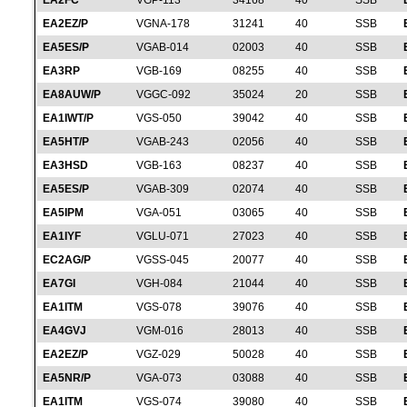
EA2FC
VGP-113
34168
40
SSB
EA2EZ/P
VGNA-178
31241
40
SSB
EA5ES/P
VGAB-014
02003
40
SSB
EA3RP
VGB-169
08255
40
SSB
EA8AUW/P
VGGC-092
35024
20
SSB
EA1IWT/P
VGS-050
39042
40
SSB
EA5HT/P
VGAB-243
02056
40
SSB
EA3HSD
VGB-163
08237
40
SSB
EA5ES/P
VGAB-309
02074
40
SSB
EA5IPM
VGA-051
03065
40
SSB
EA1IYF
VGLU-071
27023
40
SSB
EC2AG/P
VGSS-045
20077
40
SSB
EA7GI
VGH-084
21044
40
SSB
EA1ITM
VGS-078
39076
40
SSB
EA4GVJ
VGM-016
28013
40
SSB
EA2EZ/P
VGZ-029
50028
40
SSB
EA5NR/P
VGA-073
03088
40
SSB
EA1ITM
VGS-074
39080
40
SSB