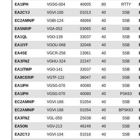
EA1IPH
VGSG-004
40005
80
RTTY
EA2CYJ
VGVI-100
01013
40
SSB
EC2AMN/P
VGBI-124
48069
40
SSB
EA5NR/P
VGA-052
03065
40
SSB
EA1QL
VGO-139
33037
40
SSB
EA1IYF
VGOU-068
32048
40
SSB
EA4SE
VGCR-256
13061
40
SSB
EA3FNZ
VGHU-324
22247
40
SSB
EA1ITM/P
VGO-141
33037
40
SSB
EA8CER/P
VGTF-122
38047
40
SSB
EA1IPH
VGSG-070
40080
40
SSB
EA1IPH
VGSG-070
40080
40
PSK63
EC2AMN/P
VGVI-168
01054
40
SSB
EC2AMN/P
VGVI-168
01054
40
BPSK63
EA3FNZ
VGL-050
25038
40
SSB
EA5ON
VGV-213
46249
40
SSB
EA2CYJ
VGVI-104
01016
40
SSB