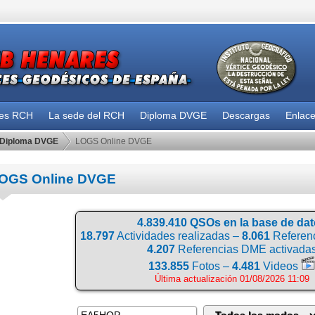
des RCH
La sede del RCH
Diploma DVGE
Descargas
Enlac
Diploma DVGE
LOGS Online DVGE
OGS Online DVGE
4.839.410 QSOs en la base de da
18.797
Actividades realizadas –
8.061
Referenc
4.207
Referencias DME activada
133.855
Fotos –
4.481
Videos
Última actualización 01/08/2026 11:09