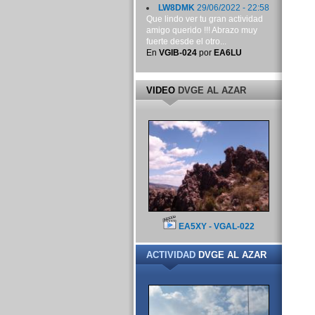
LW8DMK
29/06/2022 - 22:58
Que lindo ver tu gran actividad
amigo querido !!! Abrazo muy
fuerte desde el otro...
En
VGIB-024
por
EA6LU
VIDEO
DVGE AL AZAR
EA5XY - VGAL-022
ACTIVIDAD
DVGE AL AZAR