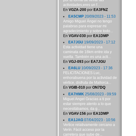
por tu forma de llevar las
actividades,eres un f...
En
VGZA-200
por
EA3FNZ
EA5CMP
20/09/2023 - 11:53
Amigo Miguel Ángel no tengo
palabras para expresar mi
agradecimiento y sobre todo...
En
VGAV-030
por
EA1DMP
EA7JGU
19/09/2023 - 17:12
Esta actividad tiene una
caminata de 18km entre ida y
vuelta. También es una acti...
En
VGJ-093
por
EA7JGU
EA6LU
10/09/2023 - 17:36
FELICITACIONES Luc,
enhorabuena por la actividad de
vértice, disfruta de Mallorca...
En
VGIB-010
por
ON7DQ
EA7HMK
25/08/2023 - 09:59
Miguel Angel Gracias a ti por
estar siempre atento a lo que
necesitábamos, da g...
En
VGAV-156
por
EA1DMP
EA1JAG
07/04/2023 - 10:56
Vertice relativamente cercano a
Verín. Fácil acceso por la
carretera que sube de...