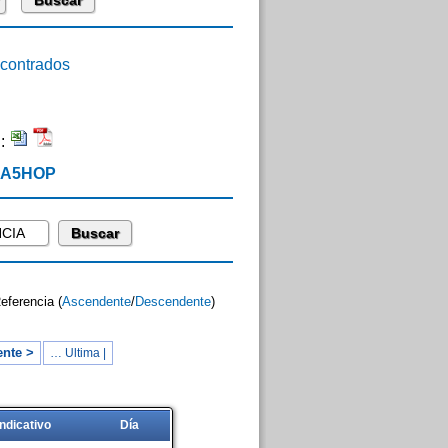
ontrados
n:
 EA5HOP
Referencia (
Ascendente
/
Descendente
)
ente >
… Ultima |
Indicativo
Día