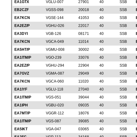
EA1GTX
VGLU-007
27901
40
SSB
EB2CZF
VGSS-098
20018
40
SSB
EA7KCN
VGSE-144
41053
40
SSB
EA2EZ/P
VGHU-026
22017
40
SSB
EA3DYI
VGB-126
08171
40
SSB
EA7KCN
VGCA-049
11014
40
SSB
EA5HT/P
VGMU-008
30002
40
SSB
EA1ITM/P
VGO-239
33076
40
SSB
EA2EZ/P
VGHU-294
22904
40
SSB
EA7GVZ
VGMA-087
29049
40
SSB
EA7KCN
VGCA-060
11020
40
SSB
EA1IYF
VGLU-118
27040
40
SSB
EA1ITM/P
VGS-051
39044
40
SSB
EA1IPH
VGBU-020
09035
40
SSB
EA7MT/P
VGGR-112
18076
40
SSB
EA1ITM/P
VGS-087
39085
40
SSB
EA5IKT
VGA-047
03065
40
SSB