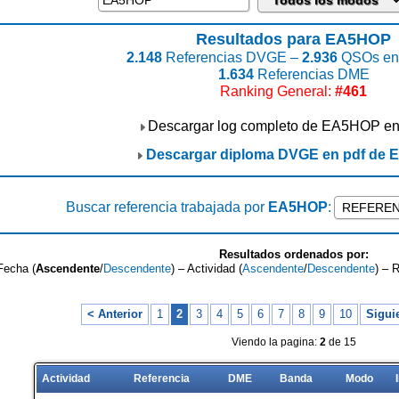
Resultados para EA5HOP
2.148
Referencias DVGE –
2.936
QSOs enc
1.634
Referencias DME
Ranking General:
#461
Descargar log completo de EA5HOP e
Descargar diploma DVGE en pdf de
Buscar referencia trabajada por
EA5HOP
:
Resultados ordenados por:
Fecha (
Ascendente
/
Descendente
) – Actividad (
Ascendente
/
Descendente
) – 
< Anterior
1
2
3
4
5
6
7
8
9
10
Sigui
Viendo la pagina:
2
de 15
Actividad
Referencia
DME
Banda
Modo