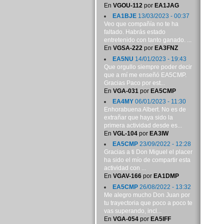
En
VGOU-112
por
EA1JAG
EA1BJE
13/03/2023 - 00:37
Veo que compañía no te ha
faltado. Habrás estado
entretenido con tanto ganado. ...
En
VGSA-222
por
EA3FNZ
EA5NU
14/01/2023 - 19:43
Que orgullo siempre poder decir
que a mí me enseñó EA5CMP.
Gracias Paco por est...
En
VGA-031
por
EA5CMP
EA4MY
06/01/2023 - 11:30
Enhorabuena Albert. No es de
extrañar que haya sido la
primera actividad desde es...
En
VGL-104
por
EA3IW
EA5CMP
23/09/2022 - 12:28
Gracias a ti Don Miguel el placer
ha sido el mío de compartir esta
actividad con ...
En
VGAV-166
por
EA1DMP
EA5CMP
26/08/2022 - 13:32
Me alegro mucho Don Juan por
tu trayectoria que poco a poco te
vas superando, incl...
En
VGA-054
por
EA5IFF