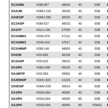
EC2AMN
VGBI-067
48044
40
SSB
EA2LMI
VGMU-218
30030
40
SSB
EA5ES/P
VGMU-098
30020
40
SSB
EC2AG/P
VGBI-027
48033
40
SSB
EA1IYF
VGLU-158
27059
40
SSB
EC2AMN/1
VGVA-070
47101
40
SSB
EC2AMN/1
VGVA-010
47017
40
SSB
EC2AMN/P
VGBI-148
48905
40
SSB
EA5ON
VGV-069
46109
40
SSB
EC2AG/P
VGS-033
39025
40
SSB
EA1IPH
VGBU-090
09155
40
SSB
EA1IWT/P
VGS-063
39062
40
SSB
EA2EMO/P
VGHU-305
22226
40
SSB
EA5ES/P
VGMU-039
30014
40
SSB
EA1IPH
VGSG-004
40005
40
SSB
EA1IPH
VGSG-004
40005
80
SSB
EA1IPH
VGSG-004
40005
80
PSK63