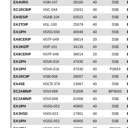
EA4URG
VGM-247
28160
40
SSB
EC1RCB/P
VGC-044
15031
40
SSB
EA5ES/P
VGAB-104
02022
40
SSB
EA3TO/P
VGL-100
25079
40
SSB
EA1IPH
VGSG-030
40046
40
SSB
EA8CER/P
VGTF-049
38014
20
SSB
EA1IHZ/P
VGP-101
34135
40
SSB
EA8CER/P
VGTF-046
38014
20
SSB
EA1IPH
VGVA-016
47030
40
SSB
EA1IPH
VGVA-016
47030
40
PSK63
EA1RCI/P
VGM-008
28007
40
SSB
EA4SE
VGCR-370
13087
40
SSB
EC2AMN/P
VGVI-008
01008
40
BPSK63
EC2AMN/P
VGVI-008
01008
40
SSB
EA1IPH
VGSG-052
40905
40
SSB
EA3HSD
VGGI-023
17901
40
SSB
EA1IPH
VGSG-052
40905
80
SSB