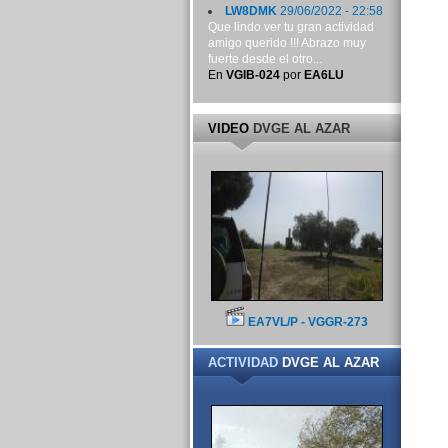
LW8DMK
29/06/2022 - 22:58
Que lindo ver tu gran actividad
amigo querido !!! Abrazo muy
fuerte desde el otro...
En
VGIB-024
por
EA6LU
VIDEO
DVGE AL AZAR
EA7VL/P - VGGR-273
ACTIVIDAD
DVGE AL AZAR