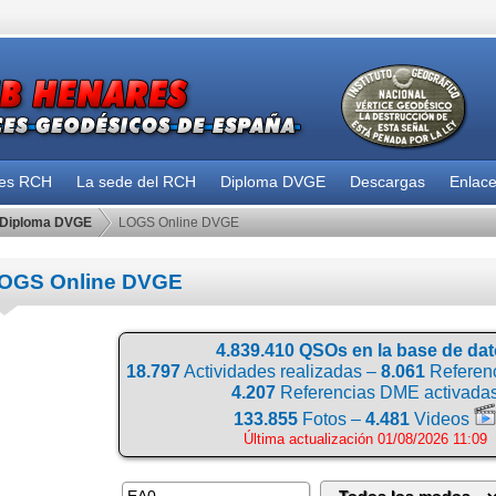
des RCH
La sede del RCH
Diploma DVGE
Descargas
Enlac
Diploma DVGE
LOGS Online DVGE
OGS Online DVGE
4.839.410 QSOs en la base de da
18.797
Actividades realizadas –
8.061
Referenc
4.207
Referencias DME activada
133.855
Fotos –
4.481
Videos
Última actualización 01/08/2026 11:09