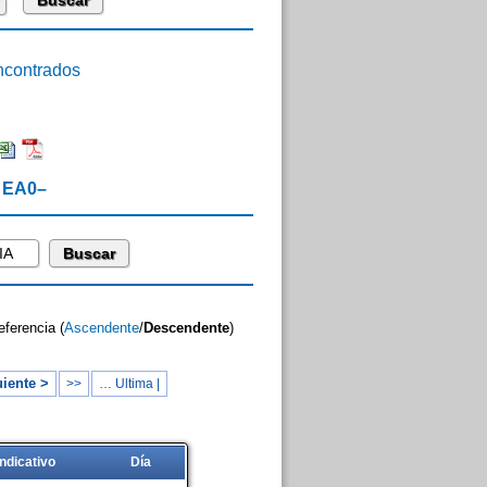
contrados
e EA0–
eferencia (
Ascendente
/
Descendente
)
iente >
>>
… Ultima |
Indicativo
Día