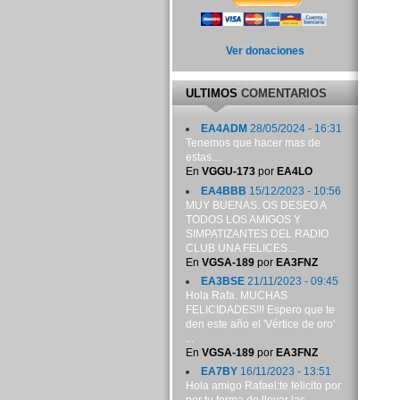
Ver donaciones
ULTIMOS
COMENTARIOS
EA4ADM
28/05/2024 - 16:31
Tenemos que hacer mas de
estas....
En
VGGU-173
por
EA4LO
EA4BBB
15/12/2023 - 10:56
MUY BUENAS. OS DESEO A
TODOS LOS AMIGOS Y
SIMPATIZANTES DEL RADIO
CLUB UNA FELICES...
En
VGSA-189
por
EA3FNZ
EA3BSE
21/11/2023 - 09:45
Hola Rafa. MUCHAS
FELICIDADES!!! Espero que te
den este año el 'Vértice de oro'
...
En
VGSA-189
por
EA3FNZ
EA7BY
16/11/2023 - 13:51
Hola amigo Rafael:te felicito por