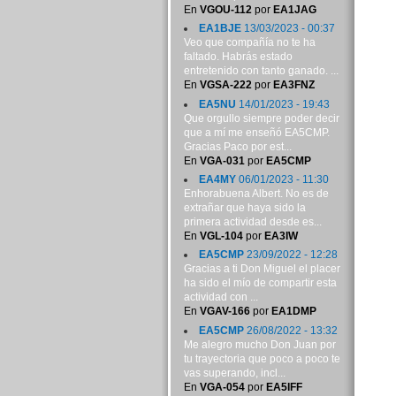
En
VGOU-112
por
EA1JAG
EA1BJE
13/03/2023 - 00:37
Veo que compañía no te ha
faltado. Habrás estado
entretenido con tanto ganado. ...
En
VGSA-222
por
EA3FNZ
EA5NU
14/01/2023 - 19:43
Que orgullo siempre poder decir
que a mí me enseñó EA5CMP.
Gracias Paco por est...
En
VGA-031
por
EA5CMP
EA4MY
06/01/2023 - 11:30
Enhorabuena Albert. No es de
extrañar que haya sido la
primera actividad desde es...
En
VGL-104
por
EA3IW
EA5CMP
23/09/2022 - 12:28
Gracias a ti Don Miguel el placer
ha sido el mío de compartir esta
actividad con ...
En
VGAV-166
por
EA1DMP
EA5CMP
26/08/2022 - 13:32
Me alegro mucho Don Juan por
tu trayectoria que poco a poco te
vas superando, incl...
En
VGA-054
por
EA5IFF