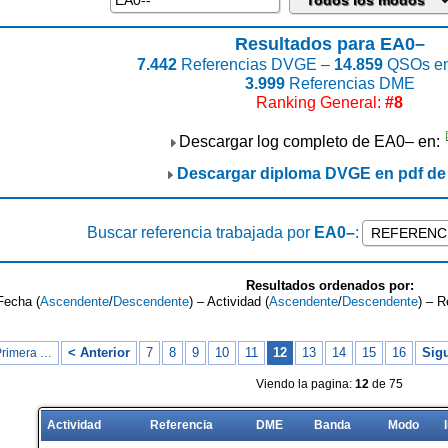
Resultados para EA0–
7.442
Referencias DVGE –
14.859
QSOs en
3.999
Referencias DME
Ranking General:
#8
Descargar log completo de EA0– en:
Descargar diploma DVGE en pdf d
Buscar referencia trabajada por
EA0–
:
Resultados ordenados por:
Fecha (
Ascendente
/
Descendente
) – Actividad (
Ascendente
/
Descendente
) – R
< Anterior
7
8
9
10
11
12
13
14
15
16
Sigu
Primera …
Viendo la pagina:
12
de 75
Actividad
Referencia
DME
Banda
Modo