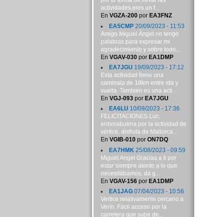
por tu forma de llevar las
actividades,eres un f...
En
VGZA-200
por
EA3FNZ
EA5CMP
20/09/2023 - 11:53
Amigo Miguel Ángel no tengo
palabras para expresar mi
agradecimiento y sobre todo...
En
VGAV-030
por
EA1DMP
EA7JGU
19/09/2023 - 17:12
Esta actividad tiene una
caminata de 18km entre ida y
vuelta. También es una acti...
En
VGJ-093
por
EA7JGU
EA6LU
10/09/2023 - 17:36
FELICITACIONES Luc,
enhorabuena por la actividad de
vértice, disfruta de Mallorca...
En
VGIB-010
por
ON7DQ
EA7HMK
25/08/2023 - 09:59
Miguel Angel Gracias a ti por
estar siempre atento a lo que
necesitábamos, da g...
En
VGAV-156
por
EA1DMP
EA1JAG
07/04/2023 - 10:56
Vertice relativamente cercano a
Verín. Fácil acceso por la
carretera que sube de...