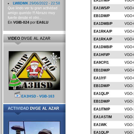
EA1ITM/P
VGO-
LW8DMK
29/06/2022 - 22:58
Que lindo ver tu gran actividad
EA1WS/P
VGO-
amigo querido !!! Abrazo muy
EB1DM/P
VGO-
fuerte desde el otro...
En
VGIB-024
por
EA6LU
EA1DMB/P
VGO-
EA1RKA/P
VGO-
VIDEO
DVGE AL AZAR
EA1RKA/P
VGO-
EA1DMB/P
VGO-
EA1HFI/P
VGO-
EA9CP/1
VGO-
EB1DM/P
VGO-
EA1IYF
VGO-
EB1DM/P
VGO-
EA1QL/P
VGO-
EA3HSD - VGB-163
EB1DM/P
VGO-
ACTIVIDAD
DVGE AL AZAR
EA1ITM/P
VGO-
EA1AST/M
VGO-
EA1WK
VGO-
EA1QL/P
VGO-