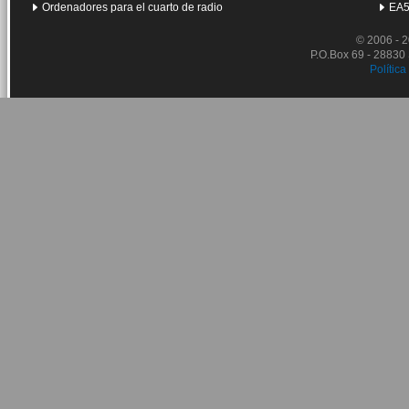
Ordenadores para el cuarto de radio
EA5
© 2006 - 
P.O.Box 69 - 28830
Política