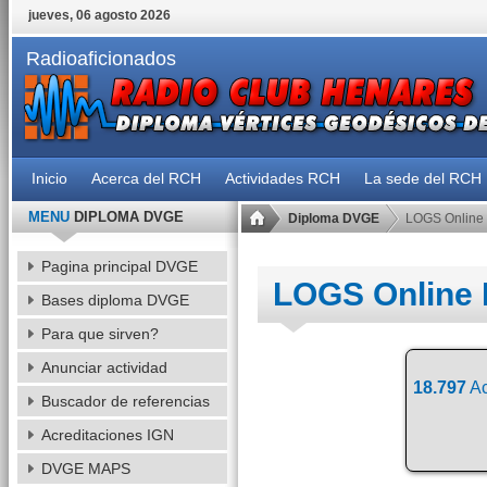
jueves, 06 agosto 2026
Radioaficionados
Inicio
Acerca del RCH
Actividades RCH
La sede del RCH
MENU
DIPLOMA DVGE
Diploma DVGE
LOGS Online
Pagina principal DVGE
LOGS Online
Bases diploma DVGE
Para que sirven?
Anunciar actividad
18.797
Ac
Buscador de referencias
Acreditaciones IGN
DVGE MAPS