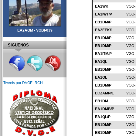
EA1WK
VGO-
EA1IWT/P
VGO-
EB1DM/P
VGO-
EA2EEK/1
VGO-
EA2AQM - VGBI-039
EB1DM/P
VGO-
SIGUENOS
EB1DM/P
VGO-
EA1ITM/P
VGO-
EA1QL
VGO-
EB1DM/P
VGO-
EA1QL
VGO-
Tweets por DVGE_RCH
EB1DM/P
VGO-
EC2AMN/1
VGO-
EB1DM
VGO-
EA1DMB/P
VGO-
EA1QL/P
VGO-
EB1DM/P
VGO-
EB1DM/P
VGO-