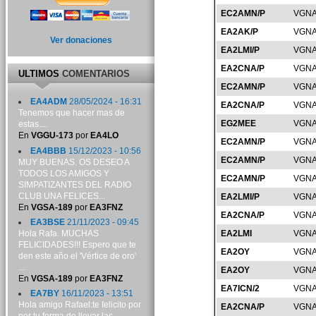
EC2AMN/P
VGNA
EA2AK/P
VGNA
Ver donaciones
EA2LMI/P
VGNA
EA2CNA/P
VGNA
ULTIMOS
COMENTARIOS
EC2AMN/P
VGNA
EA4ADM
28/05/2024 - 16:31
EA2CNA/P
VGNA
Tenemos que hacer mas de
EG2MEE
VGNA
estas....
En
VGGU-173
por
EA4LO
EC2AMN/P
VGNA
EA4BBB
15/12/2023 - 10:56
EC2AMN/P
VGNA
MUY BUENAS. OS DESEO A
TODOS LOS AMIGOS Y
EC2AMN/P
VGNA
SIMPATIZANTES DEL RADIO
CLUB UNA FELICES...
EA2LMI/P
VGNA
En
VGSA-189
por
EA3FNZ
EA2CNA/P
VGNA
EA3BSE
21/11/2023 - 09:45
Hola Rafa. MUCHAS
EA2LMI
VGNA
FELICIDADES!!! Espero que te
EA2OY
VGNA
den este año el 'Vértice de oro'
...
EA2OY
VGNA
En
VGSA-189
por
EA3FNZ
EA7ICN/2
VGNA
EA7BY
16/11/2023 - 13:51
Hola amigo Rafael:te felicito por
EA2CNA/P
VGNA