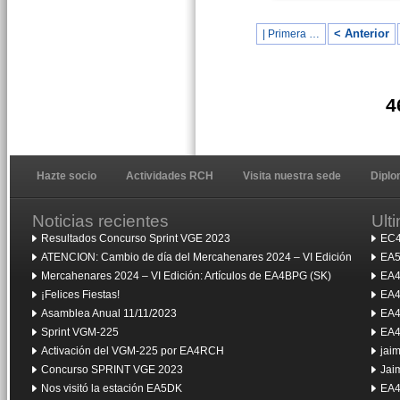
< Anterior
| Primera …
4
Hazte socio
Actividades RCH
Visita nuestra sede
Dipl
Noticias recientes
Ult
Resultados Concurso Sprint VGE 2023
EC4
ATENCION: Cambio de día del Mercahenares 2024 – VI Edición
EA5
Mercahenares 2024 – VI Edición: Artículos de EA4BPG (SK)
EA4
¡Felices Fiestas!
EA4
Asamblea Anual 11/11/2023
EA4
Sprint VGM-225
EA4
Activación del VGM-225 por EA4RCH
jai
Concurso SPRINT VGE 2023
Jai
Nos visitó la estación EA5DK
EA4