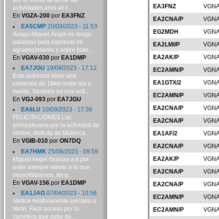
por tu forma de llevar las
EA3FNZ
VGNA
actividades,eres un f...
En
VGZA-200
por
EA3FNZ
EA2CNA/P
VGNA
EA5CMP
20/09/2023 - 11:53
EG2MDH
VGNA
Amigo Miguel Ángel no tengo
palabras para expresar mi
EA2LMI/P
VGNA
agradecimiento y sobre todo...
EA2AK/P
VGNA
En
VGAV-030
por
EA1DMP
EA7JGU
19/09/2023 - 17:12
EC2AMN/P
VGNA
Esta actividad tiene una
EA1GTX/2
VGNA
caminata de 18km entre ida y
vuelta. También es una acti...
EC2AMN/P
VGNA
En
VGJ-093
por
EA7JGU
EA2CNA/P
VGNA
EA6LU
10/09/2023 - 17:36
FELICITACIONES Luc,
EA2CNA/P
VGNA
enhorabuena por la actividad de
vértice, disfruta de Mallorca...
EA1AF/2
VGNA
En
VGIB-010
por
ON7DQ
EA2CNA/P
VGNA
EA7HMK
25/08/2023 - 09:59
EA2AK/P
VGNA
Miguel Angel Gracias a ti por
estar siempre atento a lo que
EA2CNA/P
VGNA
necesitábamos, da g...
En
VGAV-156
por
EA1DMP
EA2CNA/P
VGNA
EA1JAG
07/04/2023 - 10:56
EC2AMN/P
VGNA
Vertice relativamente cercano a
Verín. Fácil acceso por la
EC2AMN/P
VGNA
carretera que sube de...