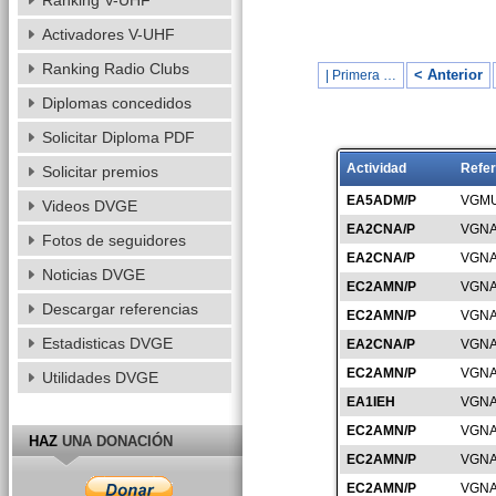
Ranking V-UHF
Activadores V-UHF
Ranking Radio Clubs
< Anterior
| Primera …
Diplomas concedidos
Solicitar Diploma PDF
Actividad
Refer
Solicitar premios
EA5ADM/P
VGMU
Videos DVGE
EA2CNA/P
VGNA
Fotos de seguidores
EA2CNA/P
VGNA
Noticias DVGE
EC2AMN/P
VGNA
Descargar referencias
EC2AMN/P
VGNA
Estadisticas DVGE
EA2CNA/P
VGNA
EC2AMN/P
VGNA
Utilidades DVGE
EA1IEH
VGNA
EC2AMN/P
VGNA
HAZ
UNA DONACIÓN
EC2AMN/P
VGNA
EC2AMN/P
VGNA