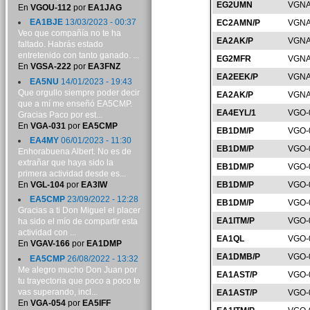
EG2UMN
VGNA
En
VGOU-112
por
EA1JAG
EA1BJE
13/03/2023 - 00:37
EC2AMN/P
VGNA
Veo que compañía no te ha
EA2AK/P
VGNA
faltado. Habrás estado
entretenido con tanto ganado. ...
EG2MFR
VGNA
En
VGSA-222
por
EA3FNZ
EA2EEK/P
VGNA
EA5NU
14/01/2023 - 19:43
Que orgullo siempre poder decir
EA2AK/P
VGNA
que a mí me enseñó EA5CMP.
EA4EYL/1
VGO-
Gracias Paco por est...
En
VGA-031
por
EA5CMP
EB1DM/P
VGO-
EA4MY
06/01/2023 - 11:30
EB1DM/P
VGO-
Enhorabuena Albert. No es de
extrañar que haya sido la
EB1DM/P
VGO-
primera actividad desde es...
En
VGL-104
por
EA3IW
EB1DM/P
VGO-
EA5CMP
23/09/2022 - 12:28
EB1DM/P
VGO-
Gracias a ti Don Miguel el placer
EA1ITM/P
VGO-
ha sido el mío de compartir esta
actividad con ...
EA1QL
VGO-
En
VGAV-166
por
EA1DMP
EA1DMB/P
VGO-
EA5CMP
26/08/2022 - 13:32
Me alegro mucho Don Juan por
EA1AST/P
VGO-
tu trayectoria que poco a poco te
vas superando, incl...
EA1AST/P
VGO-
En
VGA-054
por
EA5IFF