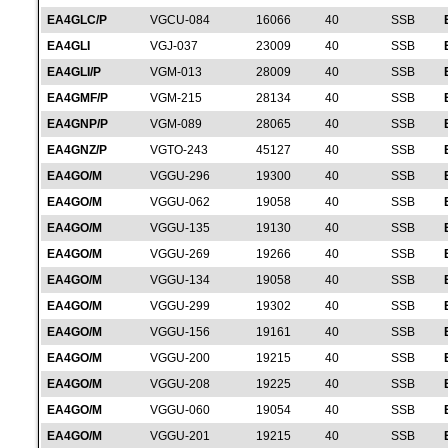
EA4GLC/P
VGCU-084
16066
40
SSB
EA4GLI
VGJ-037
23009
40
SSB
EA4GLI/P
VGM-013
28009
40
SSB
EA4GMF/P
VGM-215
28134
40
SSB
EA4GNP/P
VGM-089
28065
40
SSB
EA4GNZ/P
VGTO-243
45127
40
SSB
EA4GO/M
VGGU-296
19300
40
SSB
EA4GO/M
VGGU-062
19058
40
SSB
EA4GO/M
VGGU-135
19130
40
SSB
EA4GO/M
VGGU-269
19266
40
SSB
EA4GO/M
VGGU-134
19058
40
SSB
EA4GO/M
VGGU-299
19302
40
SSB
EA4GO/M
VGGU-156
19161
40
SSB
EA4GO/M
VGGU-200
19215
40
SSB
EA4GO/M
VGGU-208
19225
40
SSB
EA4GO/M
VGGU-060
19054
40
SSB
EA4GO/M
VGGU-201
19215
40
SSB