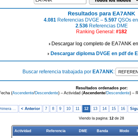
Resultados para EA7ANK
4.081
Referencias DVGE –
5.597
QSOs enc
2.536
Referencias DME
Ranking General:
#182
Descargar log completo de EA7ANK e
Descargar diploma DVGE en pdf de
Buscar referencia trabajada por
EA7ANK
:
Resultados ordenados por:
Fecha (
Ascendente
/
Descendente
) – Actividad (
Ascendente
/
Descendente
) – 
< Anterior
7
8
9
10
11
12
13
14
15
16
Sigu
Primera …
Viendo la pagina:
12
de 28
Actividad
Referencia
DME
Banda
Modo