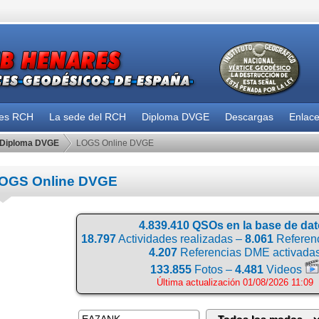
des RCH
La sede del RCH
Diploma DVGE
Descargas
Enlac
Diploma DVGE
LOGS Online DVGE
OGS Online DVGE
4.839.410 QSOs en la base de da
18.797
Actividades realizadas –
8.061
Referenc
4.207
Referencias DME activada
133.855
Fotos –
4.481
Videos
Última actualización 01/08/2026 11:09