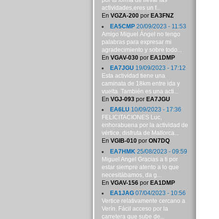
por tu forma de llevar las
actividades,eres un f...
En
VGZA-200
por
EA3FNZ
EA5CMP
20/09/2023 - 11:53
Amigo Miguel Ángel no tengo
palabras para expresar mi
agradecimiento y sobre todo...
En
VGAV-030
por
EA1DMP
EA7JGU
19/09/2023 - 17:12
Esta actividad tiene una
caminata de 18km entre ida y
vuelta. También es una acti...
En
VGJ-093
por
EA7JGU
EA6LU
10/09/2023 - 17:36
FELICITACIONES Luc,
enhorabuena por la actividad de
vértice, disfruta de Mallorca...
En
VGIB-010
por
ON7DQ
EA7HMK
25/08/2023 - 09:59
Miguel Angel Gracias a ti por
estar siempre atento a lo que
necesitábamos, da g...
En
VGAV-156
por
EA1DMP
EA1JAG
07/04/2023 - 10:56
Vertice relativamente cercano a
Verín. Fácil acceso por la
carretera que sube de...