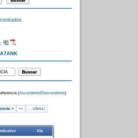
ontrados
n:
 EA7ANK
Referencia (
Ascendente
/
Descendente
)
iente >
>>
… Ultima |
Indicativo
Día