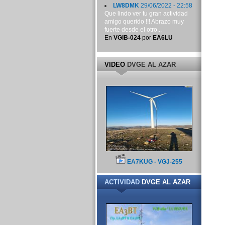
LW8DMK
29/06/2022 - 22:58
Que lindo ver tu gran actividad
amigo querido !!! Abrazo muy
fuerte desde el otro...
En
VGIB-024
por
EA6LU
VIDEO
DVGE AL AZAR
EA7KUG - VGJ-255
ACTIVIDAD
DVGE AL AZAR