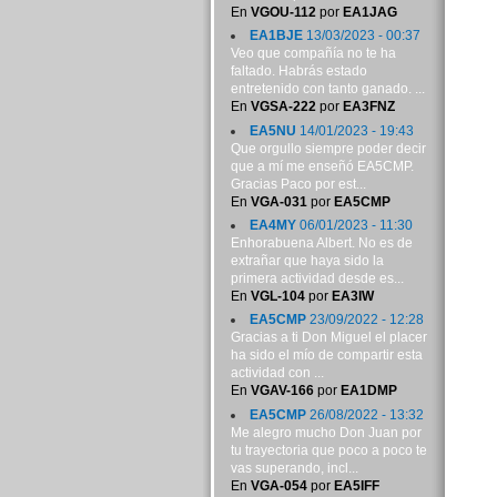
En
VGOU-112
por
EA1JAG
EA1BJE
13/03/2023 - 00:37
Veo que compañía no te ha
faltado. Habrás estado
entretenido con tanto ganado. ...
En
VGSA-222
por
EA3FNZ
EA5NU
14/01/2023 - 19:43
Que orgullo siempre poder decir
que a mí me enseñó EA5CMP.
Gracias Paco por est...
En
VGA-031
por
EA5CMP
EA4MY
06/01/2023 - 11:30
Enhorabuena Albert. No es de
extrañar que haya sido la
primera actividad desde es...
En
VGL-104
por
EA3IW
EA5CMP
23/09/2022 - 12:28
Gracias a ti Don Miguel el placer
ha sido el mío de compartir esta
actividad con ...
En
VGAV-166
por
EA1DMP
EA5CMP
26/08/2022 - 13:32
Me alegro mucho Don Juan por
tu trayectoria que poco a poco te
vas superando, incl...
En
VGA-054
por
EA5IFF