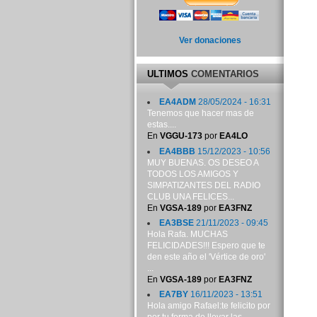
Ver donaciones
ULTIMOS
COMENTARIOS
EA4ADM
28/05/2024 - 16:31
Tenemos que hacer mas de
estas....
En
VGGU-173
por
EA4LO
EA4BBB
15/12/2023 - 10:56
MUY BUENAS. OS DESEO A
TODOS LOS AMIGOS Y
SIMPATIZANTES DEL RADIO
CLUB UNA FELICES...
En
VGSA-189
por
EA3FNZ
EA3BSE
21/11/2023 - 09:45
Hola Rafa. MUCHAS
FELICIDADES!!! Espero que te
den este año el 'Vértice de oro'
...
En
VGSA-189
por
EA3FNZ
EA7BY
16/11/2023 - 13:51
Hola amigo Rafael:te felicito por