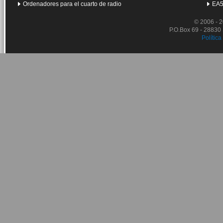
Ordenadores para el cuarto de radio
EA5
© 2006 - 
P.O.Box 69 - 28830
Política