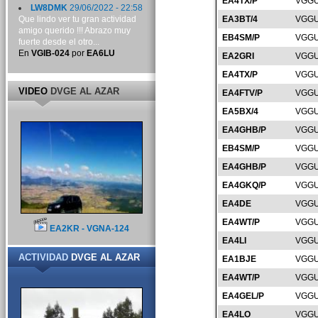
EA4TX/P
VGGU
LW8DMK
29/06/2022 - 22:58
Que lindo ver tu gran actividad
EA3BT/4
VGGU
amigo querido !!! Abrazo muy
EB4SM/P
VGGU
fuerte desde el otro...
En
VGIB-024
por
EA6LU
EA2GRI
VGGU
EA4TX/P
VGGU
VIDEO
DVGE AL AZAR
EA4FTV/P
VGGU
EA5BX/4
VGGU
EA4GHB/P
VGGU
EB4SM/P
VGGU
EA4GHB/P
VGGU
EA4GKQ/P
VGGU
EA4DE
VGGU
EA4WT/P
VGGU
EA2KR - VGNA-124
EA4LI
VGGU
ACTIVIDAD
DVGE AL AZAR
EA1BJE
VGGU
EA4WT/P
VGGU
EA4GEL/P
VGGU
EA4LO
VGGU