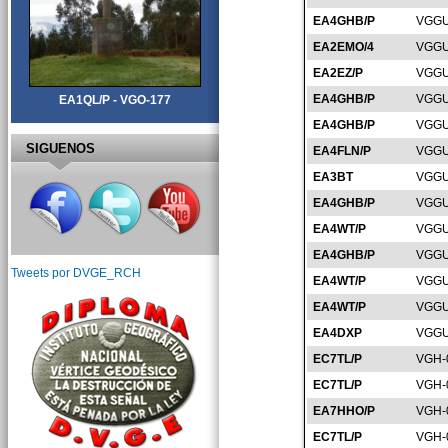
EA4GHB/P
VGGU
EA2EMO/4
VGGU
EA2EZ/P
VGGU
EA4GHB/P
VGGU
EA1QL/P - VGO-177
EA4GHB/P
VGGU
SIGUENOS
EA4FLN/P
VGGU
EA3BT
VGGU
EA4GHB/P
VGGU
EA4WT/P
VGGU
EA4GHB/P
VGGU
Tweets por DVGE_RCH
EA4WT/P
VGGU
EA4WT/P
VGGU
EA4DXP
VGGU
EC7TL/P
VGH-
EC7TL/P
VGH-
EA7HHO/P
VGH-
EC7TL/P
VGH-