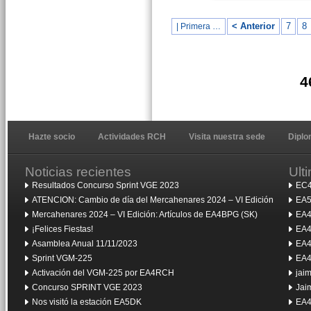
< Anterior
7
8
| Primera …
4
Hazte socio
Actividades RCH
Visita nuestra sede
Dipl
Noticias recientes
Ult
Resultados Concurso Sprint VGE 2023
EC4
ATENCION: Cambio de día del Mercahenares 2024 – VI Edición
EA5
Mercahenares 2024 – VI Edición: Artículos de EA4BPG (SK)
EA4
¡Felices Fiestas!
EA4
Asamblea Anual 11/11/2023
EA4
Sprint VGM-225
EA4
Activación del VGM-225 por EA4RCH
jai
Concurso SPRINT VGE 2023
Jai
Nos visitó la estación EA5DK
EA4