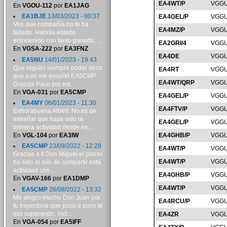
EA4WT/P
VGGU
En
VGOU-112
por
EA1JAG
EA1BJE
13/03/2023 - 00:37
EA4GEL/P
VGGU
Veo que compañía no te ha
EA4MZ/P
VGGU
faltado. Habrás estado
entretenido con tanto ganado. ...
EA2GRI/4
VGGU
En
VGSA-222
por
EA3FNZ
EA4DE
VGGU
EA5NU
14/01/2023 - 19:43
Que orgullo siempre poder decir
EA4RT
VGGU
que a mí me enseñó EA5CMP.
EA4WT/QRP
VGGU
Gracias Paco por est...
En
VGA-031
por
EA5CMP
EA4GEL/P
VGGU
EA4MY
06/01/2023 - 11:30
EA4FTV/P
VGGU
Enhorabuena Albert. No es de
extrañar que haya sido la
EA4GEL/P
VGGU
primera actividad desde es...
En
VGL-104
por
EA3IW
EA4GHB/P
VGGU
EA5CMP
23/09/2022 - 12:28
EA4WT/P
VGGU
Gracias a ti Don Miguel el placer
EA4WT/P
VGGU
ha sido el mío de compartir esta
actividad con ...
EA4GHB/P
VGGU
En
VGAV-166
por
EA1DMP
EA4WT/P
VGGU
EA5CMP
26/08/2022 - 13:32
Me alegro mucho Don Juan por
EA4RCU/P
VGGU
tu trayectoria que poco a poco te
vas superando, incl...
EA4ZR
VGGU
En
VGA-054
por
EA5IFF