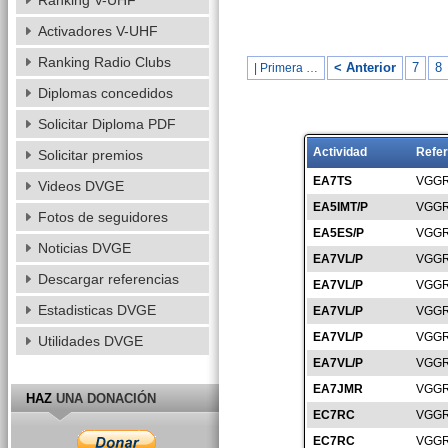
Ranking V-UHF
Activadores V-UHF
Ranking Radio Clubs
< Anterior
7
8
| Primera …
Diplomas concedidos
Solicitar Diploma PDF
Actividad
Refer
Solicitar premios
EA7TS
VGGR
Videos DVGE
EA5IMT/P
VGGR
Fotos de seguidores
EA5ES/P
VGGR
Noticias DVGE
EA7VL/P
VGGR
Descargar referencias
EA7VL/P
VGGR
Estadisticas DVGE
EA7VL/P
VGGR
EA7VL/P
VGGR
Utilidades DVGE
EA7VL/P
VGGR
EA7JMR
VGGR
HAZ
UNA DONACIÓN
EC7RC
VGGR
EC7RC
VGGR