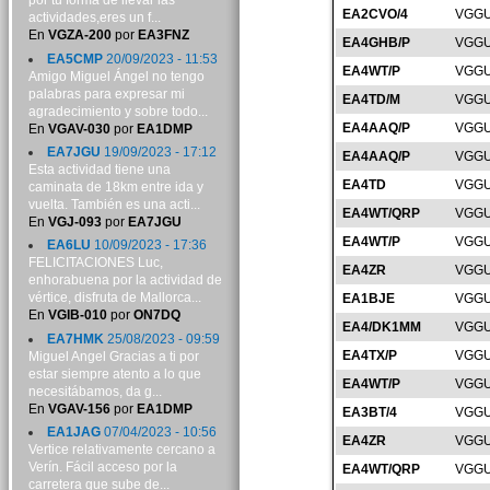
por tu forma de llevar las
EA2CVO/4
VGGU
actividades,eres un f...
En
VGZA-200
por
EA3FNZ
EA4GHB/P
VGGU
EA5CMP
20/09/2023 - 11:53
EA4WT/P
VGGU
Amigo Miguel Ángel no tengo
palabras para expresar mi
EA4TD/M
VGGU
agradecimiento y sobre todo...
EA4AAQ/P
VGGU
En
VGAV-030
por
EA1DMP
EA7JGU
19/09/2023 - 17:12
EA4AAQ/P
VGGU
Esta actividad tiene una
EA4TD
VGGU
caminata de 18km entre ida y
vuelta. También es una acti...
EA4WT/QRP
VGGU
En
VGJ-093
por
EA7JGU
EA4WT/P
VGGU
EA6LU
10/09/2023 - 17:36
FELICITACIONES Luc,
EA4ZR
VGGU
enhorabuena por la actividad de
vértice, disfruta de Mallorca...
EA1BJE
VGGU
En
VGIB-010
por
ON7DQ
EA4/DK1MM
VGGU
EA7HMK
25/08/2023 - 09:59
EA4TX/P
VGGU
Miguel Angel Gracias a ti por
estar siempre atento a lo que
EA4WT/P
VGGU
necesitábamos, da g...
En
VGAV-156
por
EA1DMP
EA3BT/4
VGGU
EA1JAG
07/04/2023 - 10:56
EA4ZR
VGGU
Vertice relativamente cercano a
Verín. Fácil acceso por la
EA4WT/QRP
VGGU
carretera que sube de...