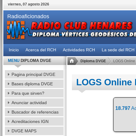
viernes, 07 agosto 2026
Radioaficionados
Inicio
Acerca del RCH
Actividades RCH
La sede del RCH
MENU
DIPLOMA DVGE
Diploma DVGE
LOGS Online
Pagina principal DVGE
LOGS Online
Bases diploma DVGE
Para que sirven?
Anunciar actividad
18.797
Ac
Buscador de referencias
Acreditaciones IGN
DVGE MAPS