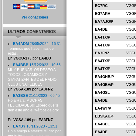
EC7RC
VGGR
EG7ARV
VGGR
Ver donaciones
EA7AJG/P
VGGR
EA4DE
VGGU
ULTIMOS
COMENTARIOS
EA4TX/P
VGGU
EA4ADM
28/05/2024 - 16:31
EA4TX/P
VGGU
Tenemos que hacer mas de
EA3FNZ
VGGU
estas....
En
VGGU-173
por
EA4LO
EA4TX/P
VGGU
EA4BBB
15/12/2023 - 10:56
EA4TX/P
VGGU
MUY BUENAS. OS DESEO A
TODOS LOS AMIGOS Y
EA4GHB/P
VGGU
SIMPATIZANTES DEL RADIO
CLUB UNA FELICES...
EA4GBV/P
VGGU
En
VGSA-189
por
EA3FNZ
EA4GSL
VGGU
EA3BSE
21/11/2023 - 09:45
Hola Rafa. MUCHAS
EA4DE
VGGU
FELICIDADES!!! Espero que te
EA4WT/P
VGGU
den este año el 'Vértice de oro'
...
EB5KAU/4
VGGU
En
VGSA-189
por
EA3FNZ
EA4GEL
VGGU
EA7BY
16/11/2023 - 13:51
Hola amigo Rafael:te felicito por
EA4DE
VGGU