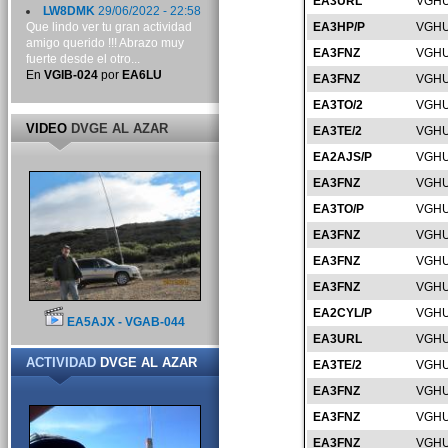
EA3URL
VGHU
LW8DMK
29/06/2022 - 22:58
Que lindo ver tu gran actividad
EA3HP/P
VGHU
amigo querido !!! Abrazo muy
EA3FNZ
VGHU
fuerte desde el otro...
En
VGIB-024
por
EA6LU
EA3FNZ
VGHU
EA3TO/2
VGHU
VIDEO
DVGE AL AZAR
EA3TE/2
VGHU
EA2AJS/P
VGHU
EA3FNZ
VGHU
EA3TO/P
VGHU
EA3FNZ
VGHU
EA3FNZ
VGHU
EA3FNZ
VGHU
EA2CYL/P
VGHU
EA5AJX - VGAB-044
EA3URL
VGHU
ACTIVIDAD
DVGE AL AZAR
EA3TE/2
VGHU
EA3FNZ
VGHU
EA3FNZ
VGHU
EA3FNZ
VGHU