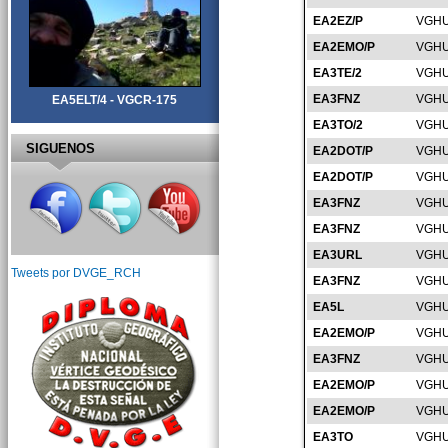
EA2EZ/P
VGHU
EA2EMO/P
VGHU
EA3TE/2
VGHU
EA3FNZ
VGHU
EA5ELT/4 - VGCR-175
EA3TO/2
VGHU
SIGUENOS
EA2DOT/P
VGHU
EA2DOT/P
VGHU
EA3FNZ
VGHU
EA3FNZ
VGHU
EA3URL
VGHU
Tweets por DVGE_RCH
EA3FNZ
VGHU
EA5L
VGHU
EA2EMO/P
VGHU
EA3FNZ
VGHU
EA2EMO/P
VGHU
EA2EMO/P
VGHU
EA3TO
VGHU