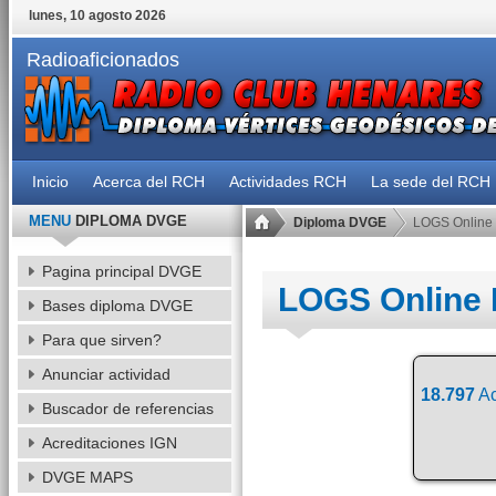
lunes, 10 agosto 2026
Radioaficionados
Inicio
Acerca del RCH
Actividades RCH
La sede del RCH
MENU
DIPLOMA DVGE
Diploma DVGE
LOGS Online
Pagina principal DVGE
LOGS Online
Bases diploma DVGE
Para que sirven?
Anunciar actividad
18.797
Ac
Buscador de referencias
Acreditaciones IGN
DVGE MAPS