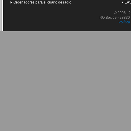
Ordenadores para el cuarto de radio
EA5
© 2006 - 
P.O.Box 69 - 28830
Política