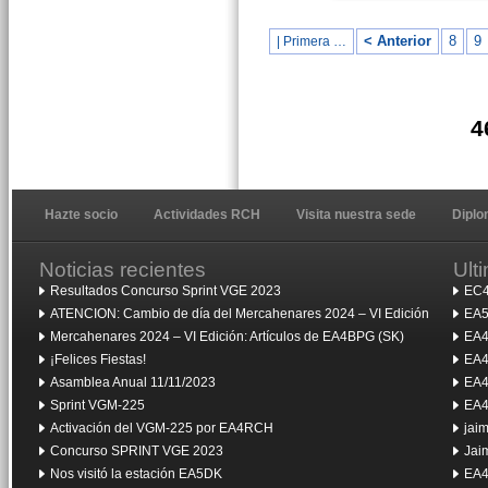
< Anterior
8
9
| Primera …
4
Hazte socio
Actividades RCH
Visita nuestra sede
Dipl
Noticias recientes
Ult
Resultados Concurso Sprint VGE 2023
EC4
ATENCION: Cambio de día del Mercahenares 2024 – VI Edición
EA5
Mercahenares 2024 – VI Edición: Artículos de EA4BPG (SK)
EA4
¡Felices Fiestas!
EA4
Asamblea Anual 11/11/2023
EA4
Sprint VGM-225
EA4
Activación del VGM-225 por EA4RCH
jai
Concurso SPRINT VGE 2023
Jai
Nos visitó la estación EA5DK
EA4