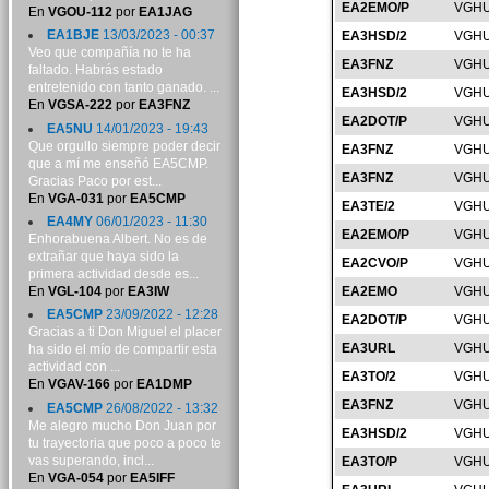
EA2EMO/P
VGHU
En
VGOU-112
por
EA1JAG
EA1BJE
13/03/2023 - 00:37
EA3HSD/2
VGHU
Veo que compañía no te ha
EA3FNZ
VGHU
faltado. Habrás estado
entretenido con tanto ganado. ...
EA3HSD/2
VGHU
En
VGSA-222
por
EA3FNZ
EA2DOT/P
VGHU
EA5NU
14/01/2023 - 19:43
Que orgullo siempre poder decir
EA3FNZ
VGHU
que a mí me enseñó EA5CMP.
EA3FNZ
VGHU
Gracias Paco por est...
En
VGA-031
por
EA5CMP
EA3TE/2
VGHU
EA4MY
06/01/2023 - 11:30
EA2EMO/P
VGHU
Enhorabuena Albert. No es de
extrañar que haya sido la
EA2CVO/P
VGHU
primera actividad desde es...
En
VGL-104
por
EA3IW
EA2EMO
VGHU
EA5CMP
23/09/2022 - 12:28
EA2DOT/P
VGHU
Gracias a ti Don Miguel el placer
EA3URL
VGHU
ha sido el mío de compartir esta
actividad con ...
EA3TO/2
VGHU
En
VGAV-166
por
EA1DMP
EA3FNZ
VGHU
EA5CMP
26/08/2022 - 13:32
Me alegro mucho Don Juan por
EA3HSD/2
VGHU
tu trayectoria que poco a poco te
vas superando, incl...
EA3TO/P
VGHU
En
VGA-054
por
EA5IFF