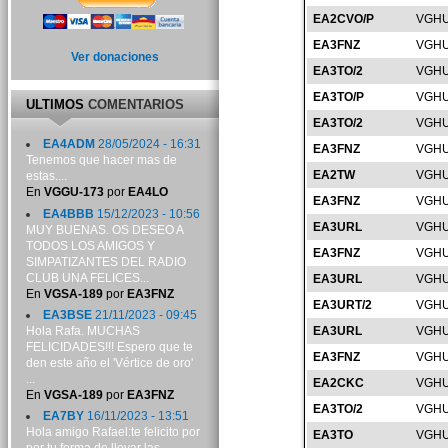
EA2CVO/P
VGHU
EA3FNZ
VGHU
Ver donaciones
EA3TO/2
VGHU
EA3TO/P
VGHU
ULTIMOS
COMENTARIOS
EA3TO/2
VGHU
EA4ADM
28/05/2024 - 16:31
EA3FNZ
VGHU
Tenemos que hacer mas de
EA2TW
VGHU
estas....
En
VGGU-173
por
EA4LO
EA3FNZ
VGHU
EA4BBB
15/12/2023 - 10:56
EA3URL
VGHU
MUY BUENAS. OS DESEO A
TODOS LOS AMIGOS Y
EA3FNZ
VGHU
SIMPATIZANTES DEL RADIO
CLUB UNA FELICES...
EA3URL
VGHU
En
VGSA-189
por
EA3FNZ
EA3URT/2
VGHU
EA3BSE
21/11/2023 - 09:45
Hola Rafa. MUCHAS
EA3URL
VGHU
FELICIDADES!!! Espero que te
EA3FNZ
VGHU
den este año el 'Vértice de oro'
...
EA2CKC
VGHU
En
VGSA-189
por
EA3FNZ
EA3TO/2
VGHU
EA7BY
16/11/2023 - 13:51
Hola amigo Rafael:te felicito por
EA3TO
VGHU