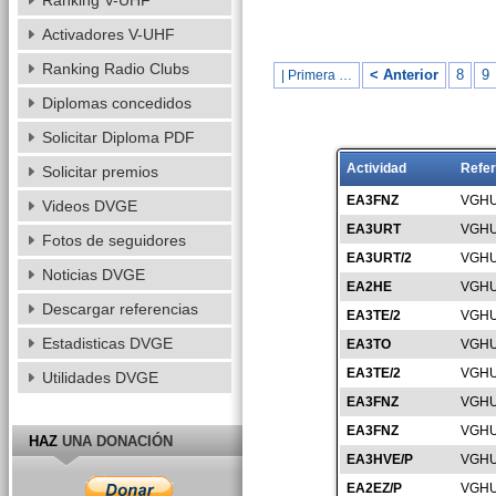
Ranking V-UHF
Activadores V-UHF
Ranking Radio Clubs
< Anterior
8
9
| Primera …
Diplomas concedidos
Solicitar Diploma PDF
Actividad
Refer
Solicitar premios
EA3FNZ
VGHU
Videos DVGE
EA3URT
VGHU
Fotos de seguidores
EA3URT/2
VGHU
Noticias DVGE
EA2HE
VGHU
Descargar referencias
EA3TE/2
VGHU
Estadisticas DVGE
EA3TO
VGHU
EA3TE/2
VGHU
Utilidades DVGE
EA3FNZ
VGHU
EA3FNZ
VGHU
HAZ
UNA DONACIÓN
EA3HVE/P
VGHU
EA2EZ/P
VGHU