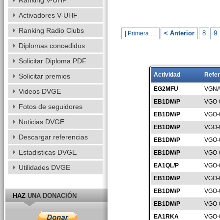
Ranking V-UHF
Activadores V-UHF
Ranking Radio Clubs
< Anterior
8
9
| Primera …
Diplomas concedidos
Solicitar Diploma PDF
Actividad
Refer
Solicitar premios
EG2MFU
VGNA
Videos DVGE
EB1DM/P
VGO-
Fotos de seguidores
EB1DM/P
VGO-
Noticias DVGE
EB1DM/P
VGO-
Descargar referencias
EB1DM/P
VGO-
Estadisticas DVGE
EB1DM/P
VGO-
EA1QL/P
VGO-
Utilidades DVGE
EB1DM/P
VGO-
EB1DM/P
VGO-
HAZ
UNA DONACIÓN
EB1DM/P
VGO-
EA1RKA
VGO-