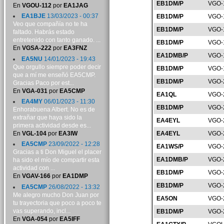
EB1DM/P
VGO-
En
VGOU-112
por
EA1JAG
EA1BJE
13/03/2023 - 00:37
EB1DM/P
VGO-
Veo que compañía no te ha
EB1DM/P
VGO-
faltado. Habrás estado
entretenido con tanto ganado. ...
EB1DM/P
VGO-
En
VGSA-222
por
EA3FNZ
EA1DMB/P
VGO-
EA5NU
14/01/2023 - 19:43
Que orgullo siempre poder decir
EB1DM/P
VGO-
que a mí me enseñó EA5CMP.
EB1DM/P
VGO-
Gracias Paco por est...
En
VGA-031
por
EA5CMP
EA1QL
VGO-
EA4MY
06/01/2023 - 11:30
EB1DM/P
VGO-
Enhorabuena Albert. No es de
extrañar que haya sido la
EA4EYL
VGO-
primera actividad desde es...
En
VGL-104
por
EA3IW
EA4EYL
VGO-
EA5CMP
23/09/2022 - 12:28
EA1WS/P
VGO-
Gracias a ti Don Miguel el placer
EA1DMB/P
VGO-
ha sido el mío de compartir esta
actividad con ...
EB1DM/P
VGO-
En
VGAV-166
por
EA1DMP
EB1DM/P
VGO-
EA5CMP
26/08/2022 - 13:32
Me alegro mucho Don Juan por
EA5ON
VGO-
tu trayectoria que poco a poco te
vas superando, incl...
EB1DM/P
VGO-
En
VGA-054
por
EA5IFF