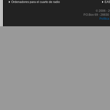
Ordenadores para el cuarto de radio
EA5
© 2006 - 
P.O.Box 69 - 28830
Política