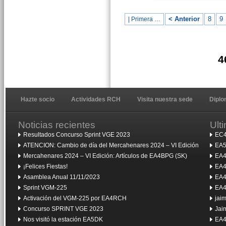
< Anterior
8
9
| Primera …
4
Hazte socio
Actividades RCH
Visita nuestra sede
Dipl
Noticias recientes
Ult
Resultados Concurso Sprint VGE 2023
EC4
ATENCION: Cambio de día del Mercahenares 2024 – VI Edición
EA5
Mercahenares 2024 – VI Edición: Artículos de EA4BPG (SK)
EA4
¡Felices Fiestas!
EA4
Asamblea Anual 11/11/2023
EA4
Sprint VGM-225
EA4
Activación del VGM-225 por EA4RCH
jai
Concurso SPRINT VGE 2023
Jai
Nos visitó la estación EA5DK
EA4