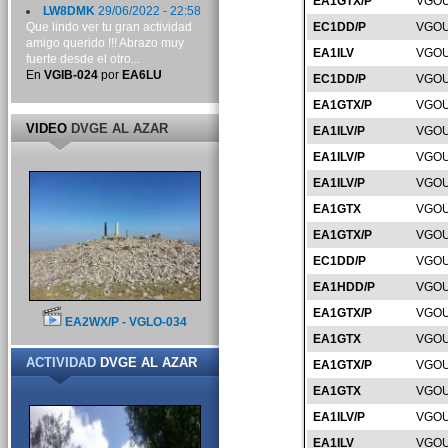
EA1GTX/P
VGOU
LW8DMK
29/06/2022 - 22:58
Que lindo ver tu gran actividad
EC1DD/P
VGOU
amigo querido !!! Abrazo muy
EA1ILV
VGOU
fuerte desde el otro...
En
VGIB-024
por
EA6LU
EC1DD/P
VGOU
EA1GTX/P
VGOU
VIDEO
DVGE AL AZAR
EA1ILV/P
VGOU
EA1ILV/P
VGOU
EA1ILV/P
VGOU
EA1GTX
VGOU
EA1GTX/P
VGOU
EC1DD/P
VGOU
EA1HDD/P
VGOU
EA1GTX/P
VGOU
EA2WX/P - VGLO-034
EA1GTX
VGOU
ACTIVIDAD
DVGE AL AZAR
EA1GTX/P
VGOU
EA1GTX
VGOU
EA1ILV/P
VGOU
EA1ILV
VGOU