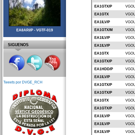
EA1GTX/P
VGOU
EA1GTX
VGOU
EA1ILV/P
VGOU
EA1GTX/M
VGOU
EA8ARI/P - VGTF-019
EA1ILV/P
VGOU
SIGUENOS
EA1ILV/P
VGOU
EA1GTX
VGOU
EA1GTX/P
VGOU
EA1HDD/P
VGOU
EA1ILV/P
VGOU
Tweets por DVGE_RCH
EA1GTX/P
VGOU
EA1GTX/P
VGOU
EA1GTX
VGOU
EA1GTX/P
VGOU
EA1ILV/P
VGOU
EA1ILV/P
VGOU
EA1ILV/P
VGOU