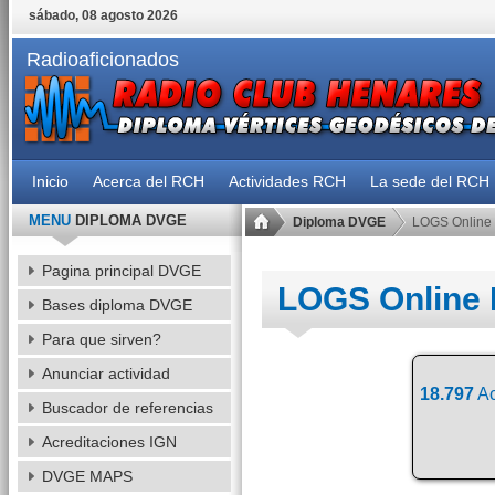
sábado, 08 agosto 2026
Radioaficionados
Inicio
Acerca del RCH
Actividades RCH
La sede del RCH
MENU
DIPLOMA DVGE
Diploma DVGE
LOGS Online
Pagina principal DVGE
LOGS Online
Bases diploma DVGE
Para que sirven?
Anunciar actividad
18.797
Ac
Buscador de referencias
Acreditaciones IGN
DVGE MAPS