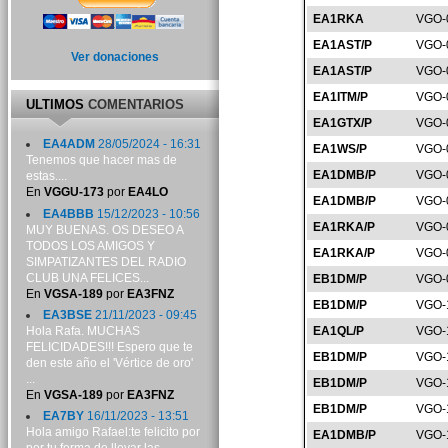
EA1RKA
VGO-
EA1AST/P
VGO-
Ver donaciones
EA1AST/P
VGO-
EA1ITM/P
VGO-
ULTIMOS
COMENTARIOS
EA1GTX/P
VGO-
EA4ADM
28/05/2024 - 16:31
EA1WS/P
VGO-
Tenemos que hacer mas de
EA1DMB/P
VGO-
estas....
En
VGGU-173
por
EA4LO
EA1DMB/P
VGO-
EA4BBB
15/12/2023 - 10:56
EA1RKA/P
VGO-
MUY BUENAS. OS DESEO A
TODOS LOS AMIGOS Y
EA1RKA/P
VGO-
SIMPATIZANTES DEL RADIO
CLUB UNA FELICES...
EB1DM/P
VGO-
En
VGSA-189
por
EA3FNZ
EB1DM/P
VGO-
EA3BSE
21/11/2023 - 09:45
Hola Rafa. MUCHAS
EA1QL/P
VGO-
FELICIDADES!!! Espero que te
EB1DM/P
VGO-
den este año el 'Vértice de oro'
...
EB1DM/P
VGO-
En
VGSA-189
por
EA3FNZ
EB1DM/P
VGO-
EA7BY
16/11/2023 - 13:51
Hola amigo Rafael:te felicito por
EA1DMB/P
VGO-