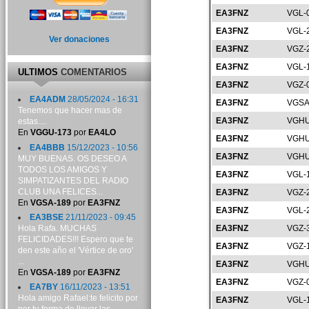
EA3FNZ
VGL-
EA3FNZ
VGL-
Ver donaciones
EA3FNZ
VGZ-
EA3FNZ
VGL-
ULTIMOS
COMENTARIOS
EA3FNZ
VGZ-
EA4ADM
28/05/2024 - 16:31
EA3FNZ
VGSA
Tenemos que hacer mas de
EA3FNZ
VGHU
estas....
En
VGGU-173
por
EA4LO
EA3FNZ
VGHU
EA4BBB
15/12/2023 - 10:56
EA3FNZ
VGHU
MUY BUENAS. OS DESEO A
TODOS LOS AMIGOS Y
EA3FNZ
VGL-
SIMPATIZANTES DEL RADIO
CLUB UNA FELICES...
EA3FNZ
VGZ-
En
VGSA-189
por
EA3FNZ
EA3FNZ
VGL-
EA3BSE
21/11/2023 - 09:45
Hola Rafa. MUCHAS
EA3FNZ
VGZ-
FELICIDADES!!! Espero que te
EA3FNZ
VGZ-
den este año el 'Vértice de oro'
...
EA3FNZ
VGHU
En
VGSA-189
por
EA3FNZ
EA3FNZ
VGZ-
EA7BY
16/11/2023 - 13:51
Hola amigo Rafael:te felicito por
EA3FNZ
VGL-