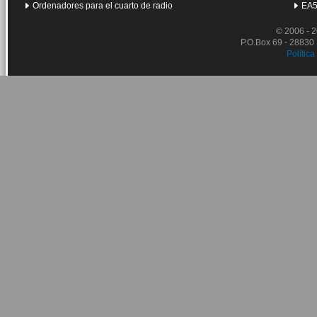
Ordenadores para el cuarto de radio
EA5
© 2006 - 
P.O.Box 69 - 28830
Política