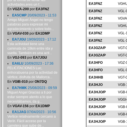
por tu forma de llevar las
EA3FNZ
VGHU
actividades,eres un f...
En
VGZA-200
por
EA3FNZ
EA3FNZ
VGL-
EA5CMP
20/09/2023 - 11:53
EA3FNZ
VGVA
Amigo Miguel Ángel no tengo
palabras para expresar mi
EA3FNZ
VGHU
agradecimiento y sobre todo...
EA3FNZ
VGL-
En
VGAV-030
por
EA1DMP
EA7JGU
19/09/2023 - 17:12
EA3FNZ
VGL-
Esta actividad tiene una
EA3GZA/P
VGT-
caminata de 18km entre ida y
vuelta. También es una acti...
EA3GZA/P
VGT-
En
VGJ-093
por
EA7JGU
EA3HFO
VGZ-
EA6LU
10/09/2023 - 17:36
FELICITACIONES Luc,
EA3HFO
VGL-
enhorabuena por la actividad de
vértice, disfruta de Mallorca...
EA3HHB
VGT-
En
VGIB-010
por
ON7DQ
EA3HJO
VGB-
EA7HMK
25/08/2023 - 09:59
EA3HJO/P
VGB-
Miguel Angel Gracias a ti por
estar siempre atento a lo que
EA3HJO/P
VGGI
necesitábamos, da g...
En
VGAV-156
por
EA1DMP
EA3HJO/P
VGB-
EA1JAG
07/04/2023 - 10:56
EA3HJO/P
VGB-
Vertice relativamente cercano a
Verín. Fácil acceso por la
EA3HJO/P
VGB-
carretera que sube de...