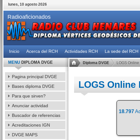
lunes, 10 agosto 2026
Radioaficionados
Inicio
Acerca del RCH
Actividades RCH
La sede del RCH
MENU
DIPLOMA DVGE
Diploma DVGE
LOGS Online
Pagina principal DVGE
LOGS Online
Bases diploma DVGE
Para que sirven?
Anunciar actividad
18.797
Ac
Buscador de referencias
Acreditaciones IGN
DVGE MAPS