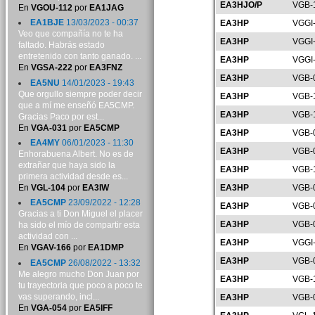
EA3HJO/P
VGB-
En
VGOU-112
por
EA1JAG
EA1BJE
13/03/2023 - 00:37
EA3HP
VGGI
Veo que compañía no te ha
EA3HP
VGGI
faltado. Habrás estado
entretenido con tanto ganado. ...
EA3HP
VGGI
En
VGSA-222
por
EA3FNZ
EA3HP
VGB-
EA5NU
14/01/2023 - 19:43
Que orgullo siempre poder decir
EA3HP
VGB-
que a mí me enseñó EA5CMP.
EA3HP
VGB-
Gracias Paco por est...
En
VGA-031
por
EA5CMP
EA3HP
VGB-
EA4MY
06/01/2023 - 11:30
EA3HP
VGB-
Enhorabuena Albert. No es de
extrañar que haya sido la
EA3HP
VGB-
primera actividad desde es...
En
VGL-104
por
EA3IW
EA3HP
VGB-
EA5CMP
23/09/2022 - 12:28
EA3HP
VGB-
Gracias a ti Don Miguel el placer
EA3HP
VGB-
ha sido el mío de compartir esta
actividad con ...
EA3HP
VGGI
En
VGAV-166
por
EA1DMP
EA3HP
VGB-
EA5CMP
26/08/2022 - 13:32
Me alegro mucho Don Juan por
EA3HP
VGB-
tu trayectoria que poco a poco te
vas superando, incl...
EA3HP
VGB-
En
VGA-054
por
EA5IFF