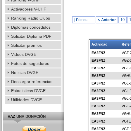
Ranking V-UHF
Activadores V-UHF
Ranking Radio Clubs
< Anterior
10
1
| Primera …
Diplomas concedidos
Solicitar Diploma PDF
Actividad
Refer
Solicitar premios
EA3FNZ
VGZ-
Videos DVGE
EA3FNZ
VGZ-
Fotos de seguidores
EA3FNZ
VGL-
Noticias DVGE
EA3FNZ
VGHU
Descargar referencias
EA3FNZ
VGL-
Estadisticas DVGE
EA3FNZ
VGL-
EA3FNZ
VGL-
Utilidades DVGE
EA3FNZ
VGL-
EA3FNZ
VGHU
HAZ
UNA DONACIÓN
EA3FNZ
VGTE
EA3FNZ
VGZ-