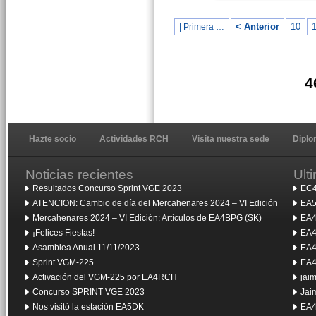
< Anterior
10
1
| Primera …
4
Hazte socio
Actividades RCH
Visita nuestra sede
Dipl
Noticias recientes
Ult
Resultados Concurso Sprint VGE 2023
EC4
ATENCION: Cambio de día del Mercahenares 2024 – VI Edición
EA5
Mercahenares 2024 – VI Edición: Artículos de EA4BPG (SK)
EA4
¡Felices Fiestas!
EA4
Asamblea Anual 11/11/2023
EA4
Sprint VGM-225
EA4
Activación del VGM-225 por EA4RCH
jai
Concurso SPRINT VGE 2023
Jai
Nos visitó la estación EA5DK
EA4