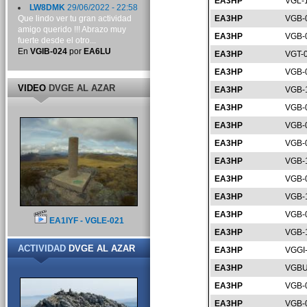
EA3HP
VGL-
LW8DMK
29/06/2022 - 22:58
Que lindo ver tu gran actividad
EA3HP
VGB-
amigo querido !!! Abrazo muy
EA3HP
VGB-
fuerte desde el otro...
En
VGIB-024
por
EA6LU
EA3HP
VGT-
EA3HP
VGB-
VIDEO
DVGE AL AZAR
EA3HP
VGB-
EA3HP
VGB-
EA3HP
VGB-
EA3HP
VGB-
EA3HP
VGB-
EA3HP
VGB-
EA3HP
VGB-
EA3HP
VGB-
EA1IYF - VGLE-021
EA3HP
VGB-
ACTIVIDAD
DVGE AL AZAR
EA3HP
VGGI
EA3HP
VGBU
EA3HP
VGB-
EA3HP
VGB-