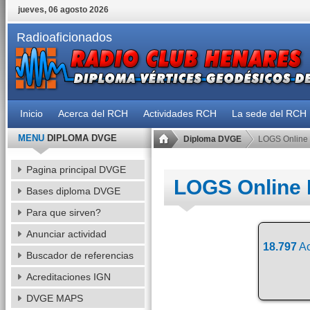
jueves, 06 agosto 2026
Radioaficionados
Inicio
Acerca del RCH
Actividades RCH
La sede del RCH
MENU
DIPLOMA DVGE
Diploma DVGE
LOGS Online
Pagina principal DVGE
LOGS Online
Bases diploma DVGE
Para que sirven?
Anunciar actividad
18.797
Ac
Buscador de referencias
Acreditaciones IGN
DVGE MAPS