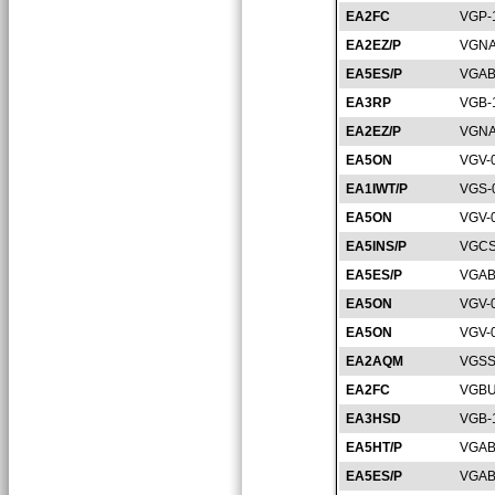
EA2FC
VGP-
EA2EZ/P
VGNA
EA5ES/P
VGAB
EA3RP
VGB-
EA2EZ/P
VGNA
EA5ON
VGV-
EA1IWT/P
VGS-
EA5ON
VGV-
EA5INS/P
VGCS
EA5ES/P
VGAB
EA5ON
VGV-
EA5ON
VGV-
EA2AQM
VGSS
EA2FC
VGBU
EA3HSD
VGB-
EA5HT/P
VGAB
EA5ES/P
VGAB