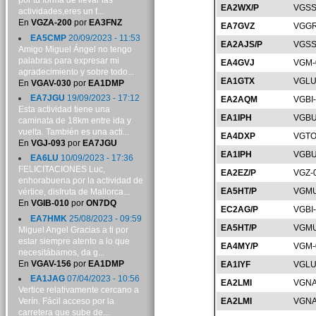
por tu forma de llevar las
EA2WX/P
VGSS
actividades,eres un f...
En
VGZA-200
por
EA3FNZ
EA7GVZ
VGGR
EA5CMP
20/09/2023 - 11:53
EA2AJS/P
VGSS
Amigo Miguel Ángel no tengo
palabras para expresar mi
EA4GVJ
VGM-
agradecimiento y sobre todo...
EA1GTX
VGLU
En
VGAV-030
por
EA1DMP
EA7JGU
19/09/2023 - 17:12
EA2AQM
VGBI
Esta actividad tiene una
EA1IPH
VGBU
caminata de 18km entre ida y
vuelta. También es una acti...
EA4DXP
VGTO
En
VGJ-093
por
EA7JGU
EA1IPH
VGBU
EA6LU
10/09/2023 - 17:36
FELICITACIONES Luc,
EA2EZ/P
VGZ-
enhorabuena por la actividad de
EA5HT/P
VGMU
vértice, disfruta de Mallorca...
En
VGIB-010
por
ON7DQ
EC2AG/P
VGBI
EA7HMK
25/08/2023 - 09:59
EA5HT/P
VGMU
Miguel Angel Gracias a ti por
estar siempre atento a lo que
EA4MY/P
VGM-
necesitábamos, da g...
En
VGAV-156
por
EA1DMP
EA1IYF
VGLU
EA1JAG
07/04/2023 - 10:56
EA2LMI
VGNA
Vertice relativamente cercano a
Verín. Fácil acceso por la
EA2LMI
VGNA
carretera que sube de...