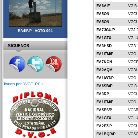
EA6AIF
VGIB
EA5ON
VGCU
EA5ON
VGCU
EA7JGU/P
VGJ-
EA4IF/P - VGTO-094
EA1GTX
VGLU
SIGUENOS
EA3HSD
VGB-
EA1ITM/P
VGO-
EA7KCN
VGCR
EA2AQM
VGBI
EA1IWT/P
VGO-
Tweets por DVGE_RCH
EA6SB/P
VGIB
EA3RP
VGGI
EA1ITM/P
VGO-
EA5ES/P
VGAB
EA1GTX
VGLU
EA2EZ/P
VGGU
EA1BQR/P
VGSO