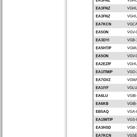
EA3FNZ
VGHU
EA3FNZ
VGHU
EA3FNZ
VGHU
EA7KCN
VGCA
EA5ON
VGV-
EA3DYI
VGB-
EA5HT/P
VGMU
EA5ON
VGV-
EA2EZ/P
VGHU
EA1ITM/P
VGO-
EA7GVZ
VGMA
EA1IYF
VGLU
EA6LU
VGIB
EA6KB
VGIB
EB5AQ
VGA-
EA1IWT/P
VGS-
EA3HSD
VGB-
EA7KCN
VGSE