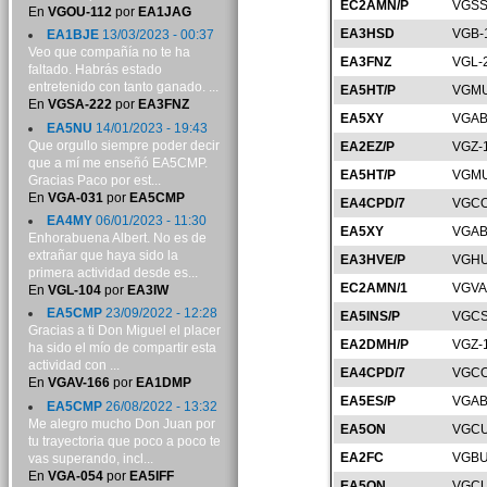
EC2AMN/P
VGSS
En
VGOU-112
por
EA1JAG
EA3HSD
VGB-
EA1BJE
13/03/2023 - 00:37
Veo que compañía no te ha
EA3FNZ
VGL-
faltado. Habrás estado
entretenido con tanto ganado. ...
EA5HT/P
VGMU
En
VGSA-222
por
EA3FNZ
EA5XY
VGAB
EA5NU
14/01/2023 - 19:43
Que orgullo siempre poder decir
EA2EZ/P
VGZ-
que a mí me enseñó EA5CMP.
EA5HT/P
VGMU
Gracias Paco por est...
En
VGA-031
por
EA5CMP
EA4CPD/7
VGCO
EA4MY
06/01/2023 - 11:30
EA5XY
VGAB
Enhorabuena Albert. No es de
extrañar que haya sido la
EA3HVE/P
VGHU
primera actividad desde es...
EC2AMN/1
VGVA
En
VGL-104
por
EA3IW
EA5CMP
23/09/2022 - 12:28
EA5INS/P
VGCS
Gracias a ti Don Miguel el placer
EA2DMH/P
VGZ-
ha sido el mío de compartir esta
actividad con ...
EA4CPD/7
VGCO
En
VGAV-166
por
EA1DMP
EA5ES/P
VGAB
EA5CMP
26/08/2022 - 13:32
Me alegro mucho Don Juan por
EA5ON
VGCU
tu trayectoria que poco a poco te
EA2FC
VGBU
vas superando, incl...
En
VGA-054
por
EA5IFF
EA5ON
VGCU