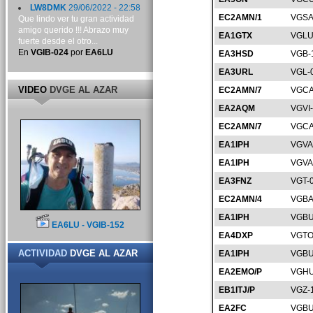
LW8DMK
29/06/2022 - 22:58
EC2AMN/1
VGSA
Que lindo ver tu gran actividad
amigo querido !!! Abrazo muy
EA1GTX
VGLU
fuerte desde el otro...
En
VGIB-024
por
EA6LU
EA3HSD
VGB-
EA3URL
VGL-
VIDEO
DVGE AL AZAR
EC2AMN/7
VGCA
EA2AQM
VGVI
EC2AMN/7
VGCA
EA1IPH
VGVA
EA1IPH
VGVA
EA3FNZ
VGT-
EC2AMN/4
VGBA
EA1IPH
VGBU
EA6LU - VGIB-152
EA4DXP
VGTO
ACTIVIDAD
DVGE AL AZAR
EA1IPH
VGBU
EA2EMO/P
VGHU
EB1ITJ/P
VGZ-
EA2FC
VGBU