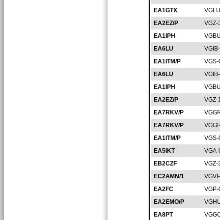
EA1GTX
VGLU
EA2EZ/P
VGZ-
EA1IPH
VGBU
EA6LU
VGIB
EA1ITM/P
VGS-
EA6LU
VGIB
EA1IPH
VGBU
EA2EZ/P
VGZ-
EA7RKV/P
VGGR
EA7RKV/P
VGGR
EA1ITM/P
VGS-
EA5IKT
VGA-
EB2CZF
VGZ-
EC2AMN/1
VGVI
EA2FC
VGP-
EA2EMO/P
VGHU
EA8PT
VGGC