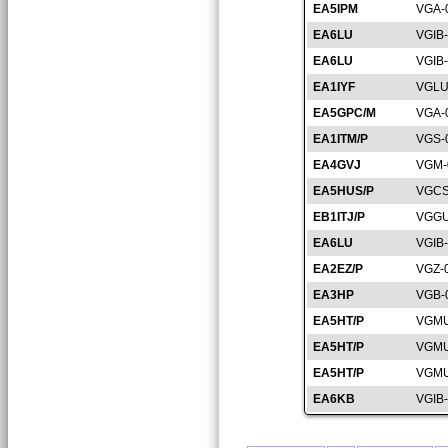
EA5IPM
VGA-
EA6LU
VGIB
EA6LU
VGIB
EA1IYF
VGLU
EA5GPC/M
VGA-
EA1ITM/P
VGS-
EA4GVJ
VGM-
EA5HUS/P
VGCS
EB1ITJ/P
VGGU
EA6LU
VGIB
EA2EZ/P
VGZ-
EA3HP
VGB-
EA5HT/P
VGMU
EA5HT/P
VGMU
EA5HT/P
VGMU
EA6KB
VGIB