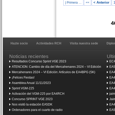
< Anterior
1
| Primera …
<<
4
Hazte socio
Actividades RCH
Visita nuestra sede
Dipl
Noticias recientes
Ult
Resultados Concurso Sprint VGE 2023
EC4
ATENCION: Cambio de día del Mercahenares 2024 – VI Edición
EA5
Mercahenares 2024 – VI Edición: Artículos de EA4BPG (SK)
EA4
¡Felices Fiestas!
EA4
Asamblea Anual 11/11/2023
EA4
Sprint VGM-225
EA4
Activación del VGM-225 por EA4RCH
jai
Concurso SPRINT VGE 2023
Jai
Nos visitó la estación EA5DK
EA4
Ordenadores para el cuarto de radio
EA5