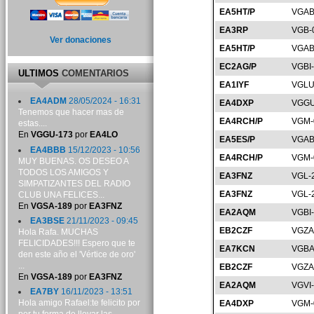
EA5HT/P
VGAB
EA3RP
VGB-
Ver donaciones
EA5HT/P
VGAB
EC2AG/P
VGBI
ULTIMOS
COMENTARIOS
EA1IYF
VGLU
EA4ADM
28/05/2024 - 16:31
EA4DXP
VGGU
Tenemos que hacer mas de
EA4RCH/P
VGM-
estas....
En
VGGU-173
por
EA4LO
EA5ES/P
VGAB
EA4BBB
15/12/2023 - 10:56
EA4RCH/P
VGM-
MUY BUENAS. OS DESEO A
TODOS LOS AMIGOS Y
EA3FNZ
VGL-
SIMPATIZANTES DEL RADIO
EA3FNZ
VGL-
CLUB UNA FELICES...
En
VGSA-189
por
EA3FNZ
EA2AQM
VGBI
EA3BSE
21/11/2023 - 09:45
EB2CZF
VGZA
Hola Rafa. MUCHAS
FELICIDADES!!! Espero que te
EA7KCN
VGBA
den este año el 'Vértice de oro'
...
EB2CZF
VGZA
En
VGSA-189
por
EA3FNZ
EA2AQM
VGVI
EA7BY
16/11/2023 - 13:51
Hola amigo Rafael:te felicito por
EA4DXP
VGM-