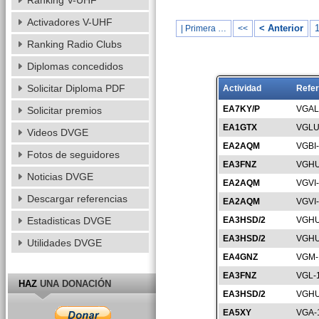
Ranking V-UHF
Activadores V-UHF
< Anterior
1
| Primera …
<<
Ranking Radio Clubs
Diplomas concedidos
Solicitar Diploma PDF
Actividad
Refer
EA7KY/P
VGAL
Solicitar premios
EA1GTX
VGLU
Videos DVGE
EA2AQM
VGBI
Fotos de seguidores
EA3FNZ
VGHU
Noticias DVGE
EA2AQM
VGVI
Descargar referencias
EA2AQM
VGVI
Estadisticas DVGE
EA3HSD/2
VGHU
EA3HSD/2
VGHU
Utilidades DVGE
EA4GNZ
VGM-
EA3FNZ
VGL-
HAZ
UNA DONACIÓN
EA3HSD/2
VGHU
EA5XY
VGA-