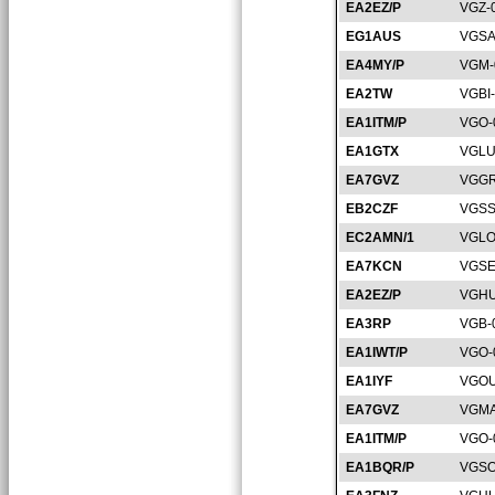
EA2EZ/P
VGZ-
EG1AUS
VGSA
EA4MY/P
VGM-
EA2TW
VGBI
EA1ITM/P
VGO-
EA1GTX
VGLU
EA7GVZ
VGGR
EB2CZF
VGSS
EC2AMN/1
VGLO
EA7KCN
VGSE
EA2EZ/P
VGHU
EA3RP
VGB-
EA1IWT/P
VGO-
EA1IYF
VGOU
EA7GVZ
VGMA
EA1ITM/P
VGO-
EA1BQR/P
VGSO