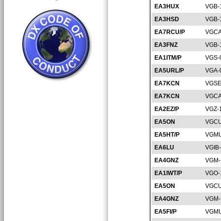
EA3HUX
VGB-
EA3HSD
VGB-
EA7RCU/P
VGCA
EA3FNZ
VGB-
EA1ITM/P
VGS-
EA5URL/P
VGA-
EA7KCN
VGSE
EA7KCN
VGCA
EA2EZ/P
VGZ-
EA5ON
VGCU
EA5HT/P
VGMU
EA6LU
VGIB
EA4GNZ
VGM-
EA1IWT/P
VGO-
EA5ON
VGCU
EA4GNZ
VGM-
EA5FI/P
VGMU