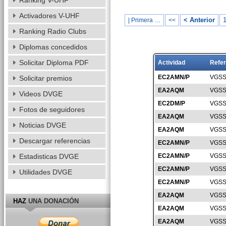
Ranking V-UHF
Activadores V-UHF
< Anterior
| Primera …
<<
Ranking Radio Clubs
Diplomas concedidos
Solicitar Diploma PDF
Actividad
Refer
EC2AMN/P
VGSS
Solicitar premios
EA2AQM
VGSS
Videos DVGE
EC2DM/P
VGSS
Fotos de seguidores
EA2AQM
VGSS
Noticias DVGE
EA2AQM
VGSS
Descargar referencias
EC2AMN/P
VGSS
Estadisticas DVGE
EC2AMN/P
VGSS
EC2AMN/P
VGSS
Utilidades DVGE
EC2AMN/P
VGSS
EA2AQM
VGSS
HAZ
UNA DONACIÓN
EA2AQM
VGSS
EA2AQM
VGSS