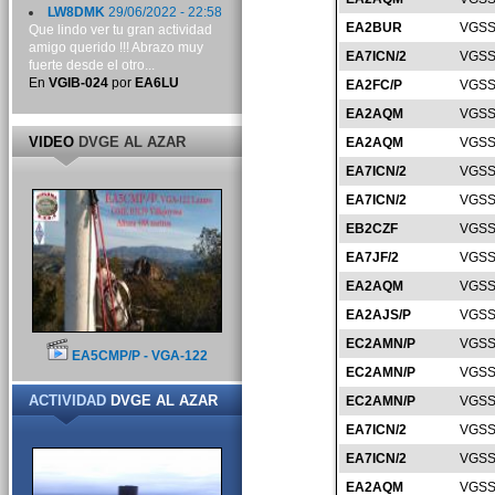
LW8DMK
29/06/2022 - 22:58
EA2BUR
VGSS
Que lindo ver tu gran actividad
amigo querido !!! Abrazo muy
EA7ICN/2
VGSS
fuerte desde el otro...
En
VGIB-024
por
EA6LU
EA2FC/P
VGSS
EA2AQM
VGSS
VIDEO
DVGE AL AZAR
EA2AQM
VGSS
EA7ICN/2
VGSS
EA7ICN/2
VGSS
EB2CZF
VGSS
EA7JF/2
VGSS
EA2AQM
VGSS
EA2AJS/P
VGSS
EC2AMN/P
VGSS
EA5CMP/P - VGA-122
EC2AMN/P
VGSS
ACTIVIDAD
DVGE AL AZAR
EC2AMN/P
VGSS
EA7ICN/2
VGSS
EA7ICN/2
VGSS
EA2AQM
VGSS