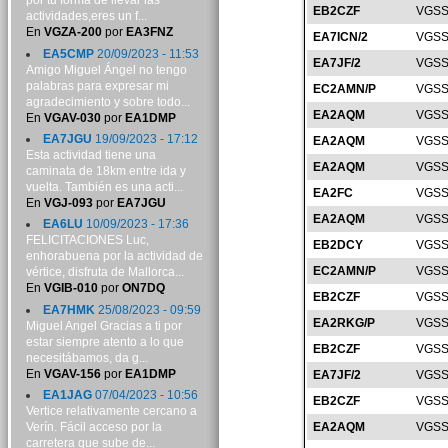
por tu forma de llevar las
EB2CZF
VGSS
actividades,eres un f...
En
VGZA-200
por
EA3FNZ
EA7ICN/2
VGSS
EA5CMP
20/09/2023 - 11:53
EA7JF/2
VGSS
Amigo Miguel Ángel no tengo
palabras para expresar mi
EC2AMN/P
VGSS
agradecimiento y sobre todo...
EA2AQM
VGSS
En
VGAV-030
por
EA1DMP
EA7JGU
19/09/2023 - 17:12
EA2AQM
VGSS
Esta actividad tiene una
EA2AQM
VGSS
caminata de 18km entre ida y
vuelta. También es una acti...
EA2FC
VGSS
En
VGJ-093
por
EA7JGU
EA2AQM
VGSS
EA6LU
10/09/2023 - 17:36
FELICITACIONES Luc,
EB2DCY
VGSS
enhorabuena por la actividad de
EC2AMN/P
VGSS
vértice, disfruta de Mallorca...
En
VGIB-010
por
ON7DQ
EB2CZF
VGSS
EA7HMK
25/08/2023 - 09:59
EA2RKG/P
VGSS
Miguel Angel Gracias a ti por
estar siempre atento a lo que
EB2CZF
VGSS
necesitábamos, da g...
En
VGAV-156
por
EA1DMP
EA7JF/2
VGSS
EA1JAG
07/04/2023 - 10:56
EB2CZF
VGSS
Vertice relativamente cercano a
Verín. Fácil acceso por la
EA2AQM
VGSS
carretera que sube de...