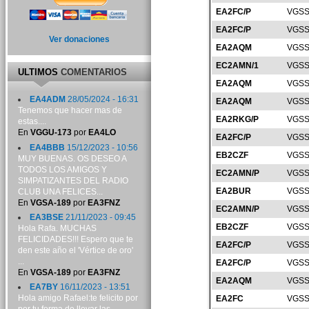
EA2FC/P
VGSS
EA2FC/P
VGSS
Ver donaciones
EA2AQM
VGSS
EC2AMN/1
VGSS
ULTIMOS
COMENTARIOS
EA2AQM
VGSS
EA4ADM
28/05/2024 - 16:31
EA2AQM
VGSS
Tenemos que hacer mas de
EA2RKG/P
VGSS
estas....
En
VGGU-173
por
EA4LO
EA2FC/P
VGSS
EA4BBB
15/12/2023 - 10:56
EB2CZF
VGSS
MUY BUENAS. OS DESEO A
TODOS LOS AMIGOS Y
EC2AMN/P
VGSS
SIMPATIZANTES DEL RADIO
EA2BUR
VGSS
CLUB UNA FELICES...
En
VGSA-189
por
EA3FNZ
EC2AMN/P
VGSS
EA3BSE
21/11/2023 - 09:45
EB2CZF
VGSS
Hola Rafa. MUCHAS
FELICIDADES!!! Espero que te
EA2FC/P
VGSS
den este año el 'Vértice de oro'
...
EA2FC/P
VGSS
En
VGSA-189
por
EA3FNZ
EA2AQM
VGSS
EA7BY
16/11/2023 - 13:51
Hola amigo Rafael:te felicito por
EA2FC
VGSS