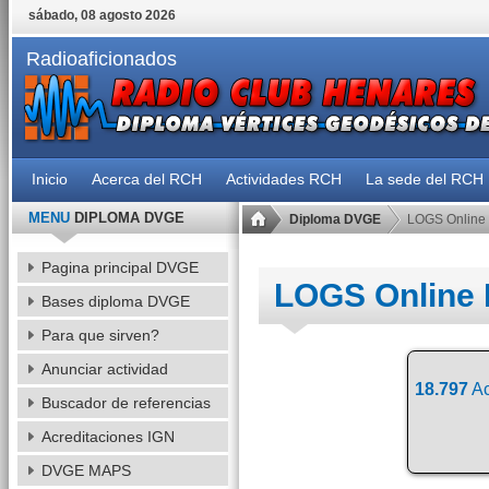
sábado, 08 agosto 2026
Radioaficionados
Inicio
Acerca del RCH
Actividades RCH
La sede del RCH
MENU
DIPLOMA DVGE
Diploma DVGE
LOGS Online
Pagina principal DVGE
LOGS Online
Bases diploma DVGE
Para que sirven?
Anunciar actividad
18.797
Ac
Buscador de referencias
Acreditaciones IGN
DVGE MAPS