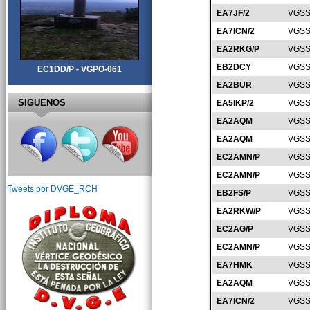
EA7JF/2
VGSS
EA7ICN/2
VGSS
EA2RKG/P
VGSS
EB2DCY
VGSS
EC1DD/P - VGPO-061
EA2BUR
VGSS
SIGUENOS
EA5IKP/2
VGSS
EA2AQM
VGSS
EA2AQM
VGSS
EC2AMN/P
VGSS
EC2AMN/P
VGSS
Tweets por DVGE_RCH
EB2FS/P
VGSS
EA2RKW/P
VGSS
EC2AG/P
VGSS
EC2AMN/P
VGSS
EA7HMK
VGSS
EA2AQM
VGSS
EA7ICN/2
VGSS