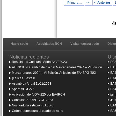
< Anterior
| Primera …
<<
4
Hazte socio
Actividades RCH
Visita nuestra sede
Dipl
Noticias recientes
Ult
Resultados Concurso Sprint VGE 2023
EC4
ATENCION: Cambio de día del Mercahenares 2024 – VI Edición
EA5
Mercahenares 2024 – VI Edición: Artículos de EA4BPG (SK)
EA4
¡Felices Fiestas!
EA4
Asamblea Anual 11/11/2023
EA4
Sprint VGM-225
EA4
Activación del VGM-225 por EA4RCH
jai
Concurso SPRINT VGE 2023
Jai
Nos visitó la estación EA5DK
EA4
Ordenadores para el cuarto de radio
EA5