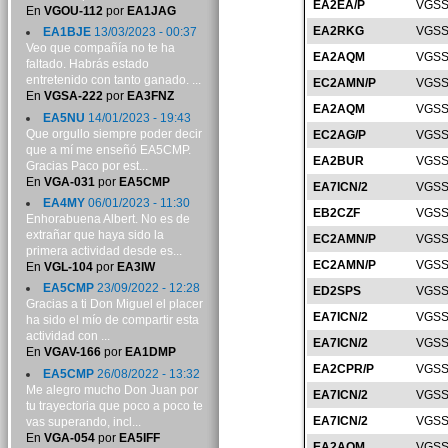
EA2EA/P
VGSS
En
VGOU-112
por
EA1JAG
EA2RKG
VGSS
EA1BJE
13/03/2023 - 00:37
Veo que compañía no te ha
EA2AQM
VGSS
faltado. Habrás estado
entretenido con tanto ganado. ...
EC2AMN/P
VGSS
En
VGSA-222
por
EA3FNZ
EA2AQM
VGSS
EA5NU
14/01/2023 - 19:43
Que orgullo siempre poder decir
EC2AG/P
VGSS
que a mí me enseñó EA5CMP.
EA2BUR
VGSS
Gracias Paco por est...
En
VGA-031
por
EA5CMP
EA7ICN/2
VGSS
EA4MY
06/01/2023 - 11:30
EB2CZF
VGSS
Enhorabuena Albert. No es de
extrañar que haya sido la
EC2AMN/P
VGSS
primera actividad desde es...
EC2AMN/P
VGSS
En
VGL-104
por
EA3IW
EA5CMP
23/09/2022 - 12:28
ED2SPS
VGSS
Gracias a ti Don Miguel el placer
EA7ICN/2
VGSS
ha sido el mío de compartir esta
actividad con ...
EA7ICN/2
VGSS
En
VGAV-166
por
EA1DMP
EA2CPR/P
VGSS
EA5CMP
26/08/2022 - 13:32
Me alegro mucho Don Juan por
EA7ICN/2
VGSS
tu trayectoria que poco a poco te
EA7ICN/2
VGSS
vas superando, incl...
En
VGA-054
por
EA5IFF
EA2AQM
VGSS