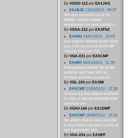
En
VGOU-112
por
EA1JAG
EA1BJE
13/03/2023 - 00:37
Veo que compañía no te ha
faltado. Habrás estado
entretenido con tanto ganado. ...
En
VGSA-222
por
EA3FNZ
EA5NU
14/01/2023 - 19:43
Que orgullo siempre poder decir
que a mí me enseñó EA5CMP.
Gracias Paco por est...
En
VGA-031
por
EA5CMP
EA4MY
06/01/2023 - 11:30
Enhorabuena Albert. No es de
extrañar que haya sido la
primera actividad desde es...
En
VGL-104
por
EA3IW
EA5CMP
23/09/2022 - 12:28
Gracias a ti Don Miguel el placer
ha sido el mío de compartir esta
actividad con ...
En
VGAV-166
por
EA1DMP
EA5CMP
26/08/2022 - 13:32
Me alegro mucho Don Juan por
tu trayectoria que poco a poco te
vas superando, incl...
En
VGA-054
por
EA5IFF