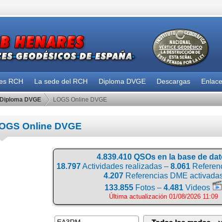
des RCH
La sede del RCH
Diploma DVGE
Descargas
Enlac
Diploma DVGE
LOGS Online DVGE
OGS Online DVGE
4.839.410 QSOs en la base de da
18.797
Actividades realizadas –
8.061
Referenc
4.207
Referencias DME activada
133.855
Fotos –
4.481
Videos
Última actualización 01/08/2026 11:09