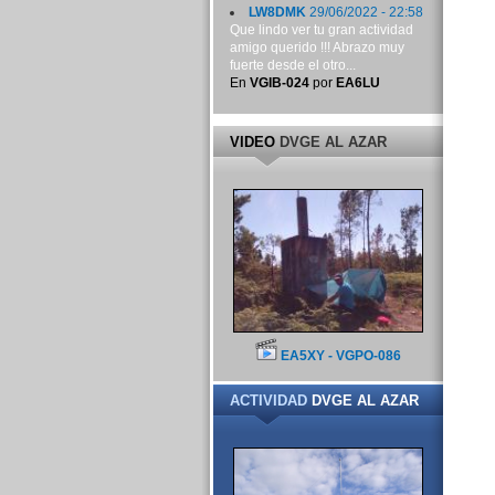
LW8DMK
29/06/2022 - 22:58
Que lindo ver tu gran actividad
amigo querido !!! Abrazo muy
fuerte desde el otro...
En
VGIB-024
por
EA6LU
VIDEO
DVGE AL AZAR
EA5XY - VGPO-086
ACTIVIDAD
DVGE AL AZAR