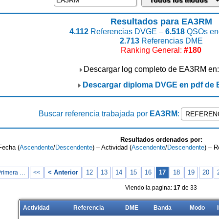
Resultados para EA3RM
4.112
Referencias DVGE –
6.518
QSOs enc
2.713
Referencias DME
Ranking General:
#180
Descargar log completo de EA3RM en
Descargar diploma DVGE en pdf de
Buscar referencia trabajada por
EA3RM
:
Resultados ordenados por:
Fecha (
Ascendente
/
Descendente
) – Actividad (
Ascendente
/
Descendente
) – R
< Anterior
12
13
14
15
16
17
18
19
20
Primera …
<<
Viendo la pagina:
17
de 33
Actividad
Referencia
DME
Banda
Modo