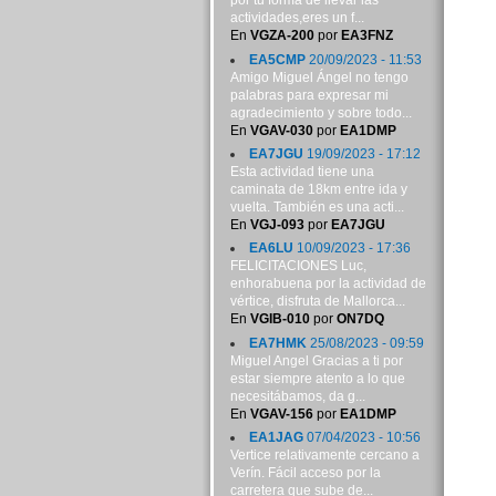
por tu forma de llevar las
actividades,eres un f...
En
VGZA-200
por
EA3FNZ
EA5CMP
20/09/2023 - 11:53
Amigo Miguel Ángel no tengo
palabras para expresar mi
agradecimiento y sobre todo...
En
VGAV-030
por
EA1DMP
EA7JGU
19/09/2023 - 17:12
Esta actividad tiene una
caminata de 18km entre ida y
vuelta. También es una acti...
En
VGJ-093
por
EA7JGU
EA6LU
10/09/2023 - 17:36
FELICITACIONES Luc,
enhorabuena por la actividad de
vértice, disfruta de Mallorca...
En
VGIB-010
por
ON7DQ
EA7HMK
25/08/2023 - 09:59
Miguel Angel Gracias a ti por
estar siempre atento a lo que
necesitábamos, da g...
En
VGAV-156
por
EA1DMP
EA1JAG
07/04/2023 - 10:56
Vertice relativamente cercano a
Verín. Fácil acceso por la
carretera que sube de...