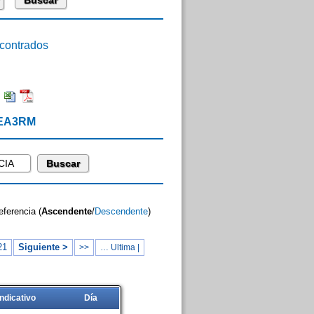
ontrados
:
 EA3RM
eferencia (
Ascendente
/
Descendente
)
21
Siguiente >
>>
… Ultima |
Indicativo
Día