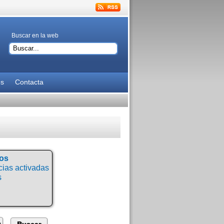
Buscar en la web
es
Contacta
tos
ias activadas
s