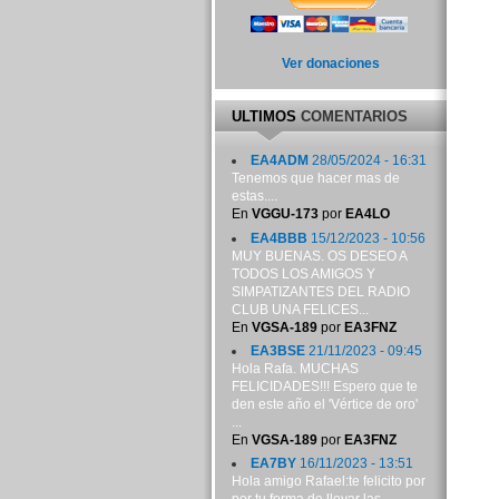
Ver donaciones
ULTIMOS
COMENTARIOS
EA4ADM
28/05/2024 - 16:31
Tenemos que hacer mas de
estas....
En
VGGU-173
por
EA4LO
EA4BBB
15/12/2023 - 10:56
MUY BUENAS. OS DESEO A
TODOS LOS AMIGOS Y
SIMPATIZANTES DEL RADIO
CLUB UNA FELICES...
En
VGSA-189
por
EA3FNZ
EA3BSE
21/11/2023 - 09:45
Hola Rafa. MUCHAS
FELICIDADES!!! Espero que te
den este año el 'Vértice de oro'
...
En
VGSA-189
por
EA3FNZ
EA7BY
16/11/2023 - 13:51
Hola amigo Rafael:te felicito por