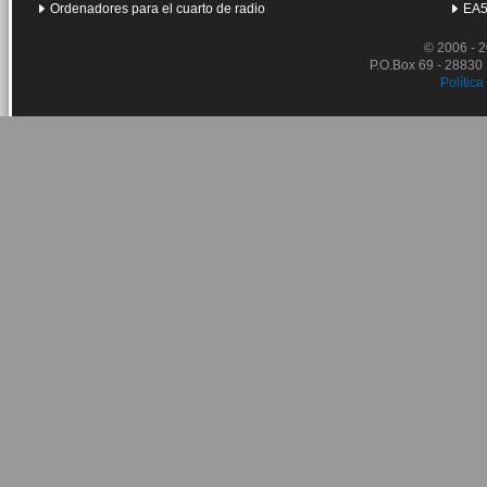
Ordenadores para el cuarto de radio
EA5
© 2006 - 
P.O.Box 69 - 28830
Política