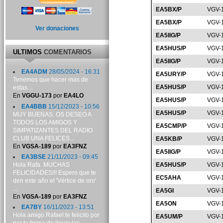
EA5BX/P
VGV-
EA5BX/P
VGV-
Ver donaciones
EA5IIG/P
VGV-
EA5HUS/P
VGV-
ULTIMOS
COMENTARIOS
EA5IIG/P
VGV-
EA4ADM
28/05/2024 - 16:31
EA5URY/P
VGV-
Tenemos que hacer mas de
EA5HUS/P
VGV-
estas....
En
VGGU-173
por
EA4LO
EA5HUS/P
VGV-
EA4BBB
15/12/2023 - 10:56
EA5HUS/P
VGV-
MUY BUENAS. OS DESEO A
TODOS LOS AMIGOS Y
EA5CMP/P
VGV-
SIMPATIZANTES DEL RADIO
CLUB UNA FELICES...
EA5KB/P
VGV-
En
VGSA-189
por
EA3FNZ
EA5IIG/P
VGV-
EA3BSE
21/11/2023 - 09:45
Hola Rafa. MUCHAS
EA5HUS/P
VGV-
FELICIDADES!!! Espero que te
EC5AHA
VGV-
den este año el 'Vértice de oro'
...
EA5GI
VGV-
En
VGSA-189
por
EA3FNZ
EA5ON
VGV-
EA7BY
16/11/2023 - 13:51
Hola amigo Rafael:te felicito por
EA5UM/P
VGV-