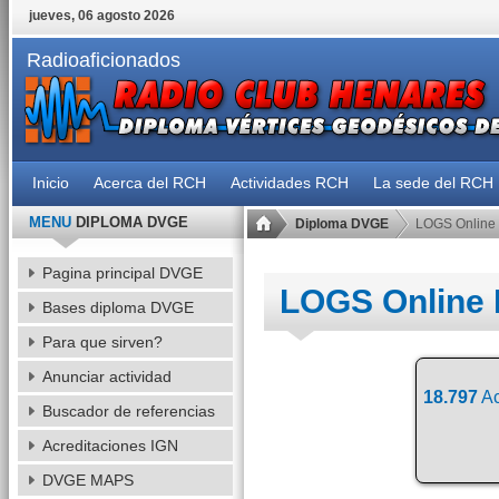
jueves, 06 agosto 2026
Radioaficionados
Inicio
Acerca del RCH
Actividades RCH
La sede del RCH
MENU
DIPLOMA DVGE
Diploma DVGE
LOGS Online
Pagina principal DVGE
LOGS Online
Bases diploma DVGE
Para que sirven?
Anunciar actividad
18.797
Ac
Buscador de referencias
Acreditaciones IGN
DVGE MAPS