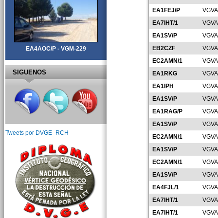
EA1FEJ/P
VGVA
EA7IHT/1
VGVA
EA1SV/P
VGVA
EB2CZF
VGVA
EA4AOC/P - VGM-229
EC2AMN/1
VGVA
SIGUENOS
EA1RKG
VGVA
EA1IPH
VGVA
EA1SV/P
VGVA
EA1RAG/P
VGVA
EA1SV/P
VGVA
Tweets por DVGE_RCH
EC2AMN/1
VGVA
EA1SV/P
VGVA
EC2AMN/1
VGVA
EA1SV/P
VGVA
EA4FJL/1
VGVA
EA7IHT/1
VGVA
EA7IHT/1
VGVA