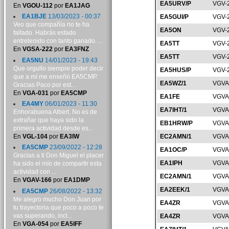
EA5URV/P
VGV-
En
VGOU-112
por
EA1JAG
EA1BJE
13/03/2023 - 00:37
EA5GUI/P
VGV-
Veo que compañía no te ha
EA5ON
VGV-
faltado. Habrás estado
entretenido con tanto ganado. ...
EA5TT
VGV-
En
VGSA-222
por
EA3FNZ
EA5TT
VGV-
EA5NU
14/01/2023 - 19:43
Que orgullo siempre poder decir
EA5HUS/P
VGV-
que a mí me enseñó EA5CMP.
EA5WZ/1
VGVA
Gracias Paco por est...
En
VGA-031
por
EA5CMP
EA1FE
VGVA
EA4MY
06/01/2023 - 11:30
EA7IHT/1
VGVA
Enhorabuena Albert. No es de
extrañar que haya sido la
EB1HRW/P
VGVA
primera actividad desde es...
En
VGL-104
por
EA3IW
EC2AMN/1
VGVA
EA5CMP
23/09/2022 - 12:28
EA1OC/P
VGVA
Gracias a ti Don Miguel el placer
EA1IPH
VGVA
ha sido el mío de compartir esta
actividad con ...
EC2AMN/1
VGVA
En
VGAV-166
por
EA1DMP
EA2EEK/1
VGVA
EA5CMP
26/08/2022 - 13:32
Me alegro mucho Don Juan por
EA4ZR
VGVA
tu trayectoria que poco a poco te
vas superando, incl...
EA4ZR
VGVA
En
VGA-054
por
EA5IFF