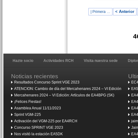
< Anterior
| Primera …
4
Hazte socio
Actividades RCH
Visita nuestra sede
Dipl
Noticias recientes
Ult
Resultados Concurso Sprint VGE 2023
EC4
ATENCION: Cambio de día del Mercahenares 2024 – VI Edición
EA5
Mercahenares 2024 – VI Edición: Artículos de EA4BPG (SK)
EA4
¡Felices Fiestas!
EA4
Asamblea Anual 11/11/2023
EA4
Sprint VGM-225
EA4
Activación del VGM-225 por EA4RCH
jai
Concurso SPRINT VGE 2023
Jai
Nos visitó la estación EA5DK
EA4