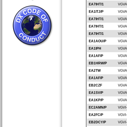
EA7IHT/1
VGVA
EA1ITJ/P
VGVA
EA7IHT/1
VGVA
EA7IHT/1
VGVA
EA7IHT/1
VGVA
EA1AOU/P
VGVA
EA1IPH
VGVA
EA1AF/P
VGVA
EB1HRW/P
VGVA
EA2TW
VGVA
EA1AF/P
VGVA
EB2CZF
VGVA
EA1SV/P
VGVA
EA1KP/P
VGVA
EC2AMN/P
VGVI
EA2FC/P
VGVI
EB2DCY/P
VGVI