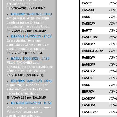
por tu forma de llevar las
EA5TT
VGV-
actividades,eres un f...
En
VGZA-200
por
EA3FNZ
EA5AJX
VGV-
EA5CMP
20/09/2023 - 11:53
EA5S
VGV-
Amigo Miguel Ángel no tengo
palabras para expresar mi
EA5IIG/P
VGV-
agradecimiento y sobre todo...
EA5TT
VGV-
En
VGAV-030
por
EA1DMP
EA7JGU
19/09/2023 - 17:12
EA5HUS/P
VGV-
Esta actividad tiene una
EA5IIG/P
VGV-
caminata de 18km entre ida y
vuelta. También es una acti...
EA5ER/P/QRP
VGV-
En
VGJ-093
por
EA7JGU
EA5IIG/P
VGV-
EA6LU
10/09/2023 - 17:36
FELICITACIONES Luc,
EA5IIG/P
VGV-
enhorabuena por la actividad de
vértice, disfruta de Mallorca...
EA5URY
VGV-
En
VGIB-010
por
ON7DQ
EA5ON
VGV-
EA7HMK
25/08/2023 - 09:59
EA5S
VGV-
Miguel Angel Gracias a ti por
estar siempre atento a lo que
EB5JKV
VGV-
necesitábamos, da g...
En
VGAV-156
por
EA1DMP
EA5IIG/P
VGV-
EA1JAG
07/04/2023 - 10:56
EA5IIG/P
VGV-
Vertice relativamente cercano a
Verín. Fácil acceso por la
EA5URY/P
VGV-
carretera que sube de...