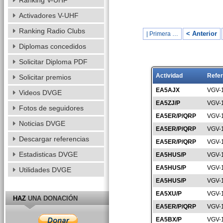
Ranking V-UHF
Activadores V-UHF
Ranking Radio Clubs
< Anterior
| Primera …
Diplomas concedidos
Solicitar Diploma PDF
Actividad
Refer
Solicitar premios
EA5AJX
VGV-
Videos DVGE
EA5ZJ/P
VGV-
Fotos de seguidores
EA5ER/P/QRP
VGV-
Noticias DVGE
EA5ER/P/QRP
VGV-
Descargar referencias
EA5ER/P/QRP
VGV-
Estadisticas DVGE
EA5HUS/P
VGV-
EA5HUS/P
VGV-
Utilidades DVGE
EA5HUS/P
VGV-
EA5XU/P
VGV-
HAZ
UNA DONACIÓN
EA5ER/P/QRP
VGV-
EA5BX/P
VGV-