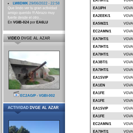
EA7IHT/1
VGVA
LW8DMK
29/06/2022 - 22:58
Que lindo ver tu gran actividad
EA1IPH
VGVA
amigo querido !!! Abrazo muy
EA2EEK/1
VGVA
fuerte desde el otro...
En
VGIB-024
por
EA6LU
EA5WZ/1
VGVA
EC2AMN/1
VGVA
VIDEO
DVGE AL AZAR
EA7IHT/1
VGVA
EA7IHT/1
VGVA
EA7IHT/1
VGVA
EA3BT/1
VGVA
EA7IHT/1
VGVA
EA1SV/P
VGVA
EA1EN
VGVA
EA1FE
VGVA
EC2AG/P - VGBI-002
EA1FE
VGVA
ACTIVIDAD
DVGE AL AZAR
EA1SV/P
VGVA
EA1FE
VGVA
EC2AMN/1
VGVA
EA7IHT/1
VGVA