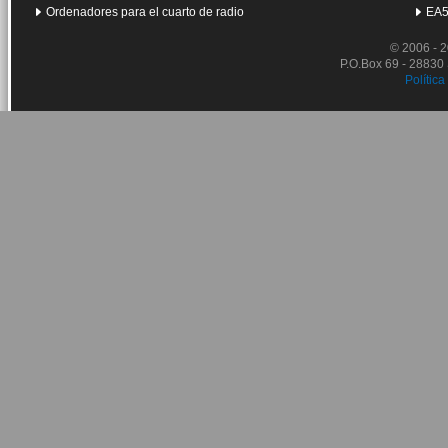
Ordenadores para el cuarto de radio
EA5
© 2006 - 
P.O.Box 69 - 28830
Política