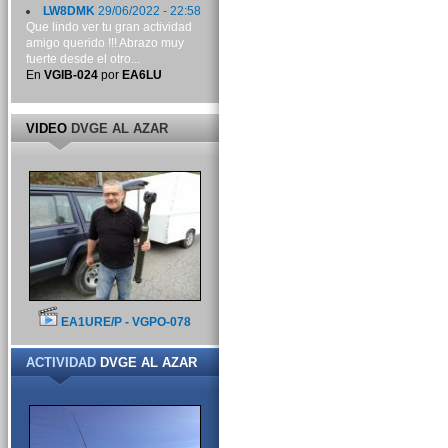
LW8DMK
29/06/2022 - 22:58
Que lindo ver tu gran actividad
amigo querido !!! Abrazo muy
fuerte desde el otro...
En
VGIB-024
por
EA6LU
VIDEO
DVGE AL AZAR
EA1URE/P - VGPO-078
ACTIVIDAD
DVGE AL AZAR