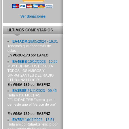
Ver donaciones
ULTIMOS
COMENTARIOS
EA4ADM
28/05/2024 - 16:31
Tenemos que hacer mas de
estas....
En
VGGU-173
por
EA4LO
EA4BBB
15/12/2023 - 10:56
MUY BUENAS. OS DESEO A
TODOS LOS AMIGOS Y
SIMPATIZANTES DEL RADIO
CLUB UNA FELICES...
En
VGSA-189
por
EA3FNZ
EA3BSE
21/11/2023 - 09:45
Hola Rafa. MUCHAS
FELICIDADES!!! Espero que te
den este año el 'Vértice de oro'
...
En
VGSA-189
por
EA3FNZ
EA7BY
16/11/2023 - 13:51
Hola amigo Rafael:te felicito por