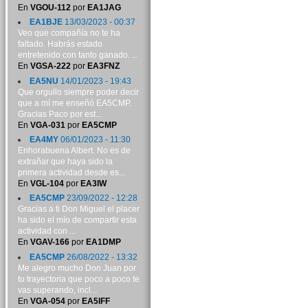
En
VGOU-112
por
EA1JAG
EA1BJE
13/03/2023 - 00:37
Veo que compañía no te ha
faltado. Habrás estado
entretenido con tanto ganado. ...
En
VGSA-222
por
EA3FNZ
EA5NU
14/01/2023 - 19:43
Que orgullo siempre poder decir
que a mí me enseñó EA5CMP.
Gracias Paco por est...
En
VGA-031
por
EA5CMP
EA4MY
06/01/2023 - 11:30
Enhorabuena Albert. No es de
extrañar que haya sido la
primera actividad desde es...
En
VGL-104
por
EA3IW
EA5CMP
23/09/2022 - 12:28
Gracias a ti Don Miguel el placer
ha sido el mío de compartir esta
actividad con ...
En
VGAV-166
por
EA1DMP
EA5CMP
26/08/2022 - 13:32
Me alegro mucho Don Juan por
tu trayectoria que poco a poco te
vas superando, incl...
En
VGA-054
por
EA5IFF