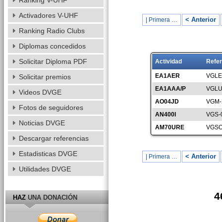
Ranking V-UHF
Activadores V-UHF
< Anterior
| Primera …
Ranking Radio Clubs
Diplomas concedidos
Solicitar Diploma PDF
Actividad
Refer
EA1AER
VGLE
Solicitar premios
EA1AAA/P
VGLU
Videos DVGE
AO04JD
VGM-
Fotos de seguidores
AN400I
VGS-
Noticias DVGE
AM70URE
VGSO
Descargar referencias
Estadisticas DVGE
< Anterior
| Primera …
Utilidades DVGE
4
HAZ
UNA DONACIÓN