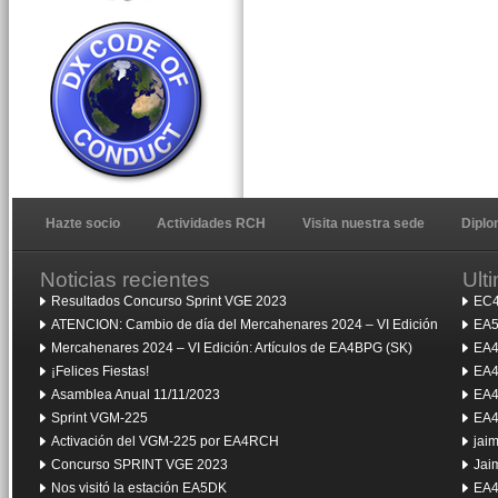
Hazte socio
Actividades RCH
Visita nuestra sede
Dipl
Noticias recientes
Ult
Resultados Concurso Sprint VGE 2023
EC4
ATENCION: Cambio de día del Mercahenares 2024 – VI Edición
EA5
Mercahenares 2024 – VI Edición: Artículos de EA4BPG (SK)
EA4
¡Felices Fiestas!
EA4
Asamblea Anual 11/11/2023
EA4
Sprint VGM-225
EA4
Activación del VGM-225 por EA4RCH
jai
Concurso SPRINT VGE 2023
Jai
Nos visitó la estación EA5DK
EA4