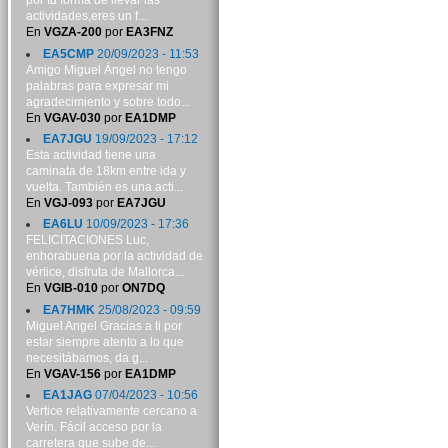
por tu forma de llevar las
actividades,eres un f...
En
VGZA-200
por
EA3FNZ
EA5CMP
20/09/2023 - 11:53
Amigo Miguel Ángel no tengo
palabras para expresar mi
agradecimiento y sobre todo...
En
VGAV-030
por
EA1DMP
EA7JGU
19/09/2023 - 17:12
Esta actividad tiene una
caminata de 18km entre ida y
vuelta. También es una acti...
En
VGJ-093
por
EA7JGU
EA6LU
10/09/2023 - 17:36
FELICITACIONES Luc,
enhorabuena por la actividad de
vértice, disfruta de Mallorca...
En
VGIB-010
por
ON7DQ
EA7HMK
25/08/2023 - 09:59
Miguel Angel Gracias a ti por
estar siempre atento a lo que
necesitábamos, da g...
En
VGAV-156
por
EA1DMP
EA1JAG
07/04/2023 - 10:56
Vertice relativamente cercano a
Verín. Fácil acceso por la
carretera que sube de...