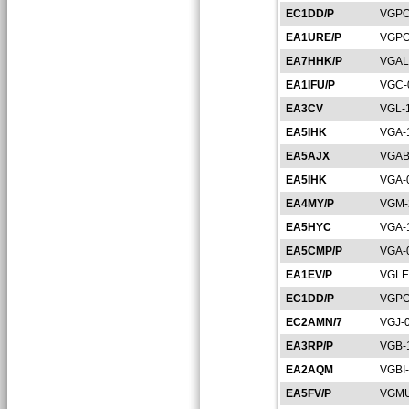
EC1DD/P
VGPO
EA1URE/P
VGPO
EA7HHK/P
VGAL
EA1IFU/P
VGC-
EA3CV
VGL-
EA5IHK
VGA-
EA5AJX
VGAB
EA5IHK
VGA-
EA4MY/P
VGM-
EA5HYC
VGA-
EA5CMP/P
VGA-
EA1EV/P
VGLE
EC1DD/P
VGPO
EC2AMN/7
VGJ-
EA3RP/P
VGB-
EA2AQM
VGBI
EA5FV/P
VGMU