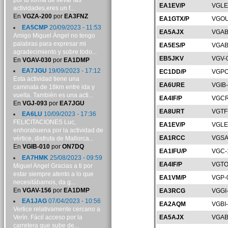
por tu forma de llevar las
EA1EV/P
VGLE
actividades,eres un f...
En
VGZA-200
por
EA3FNZ
EA1GTX/P
VGOU
EA5CMP
20/09/2023 - 11:53
EA5AJX
VGAB
Amigo Miguel Ángel no tengo
palabras para expresar mi
EA5ES/P
VGAB
agradecimiento y sobre todo...
EB5JKV
VGV-
En
VGAV-030
por
EA1DMP
EA7JGU
19/09/2023 - 17:12
EC1DD/P
VGPO
Esta actividad tiene una
EA6URE
VGIB
caminata de 18km entre ida y
vuelta. También es una acti...
EA4IF/P
VGCR
En
VGJ-093
por
EA7JGU
EA8URT
VGTF
EA6LU
10/09/2023 - 17:36
FELICITACIONES Luc,
EA1EV/P
VGLE
enhorabuena por la actividad de
EA1RCC
VGSA
vértice, disfruta de Mallorca...
En
VGIB-010
por
ON7DQ
EA1IFU/P
VGC-
EA7HMK
25/08/2023 - 09:59
EA4IF/P
VGTO
Miguel Angel Gracias a ti por
estar siempre atento a lo que
EA1VM/P
VGP-
necesitábamos, da g...
En
VGAV-156
por
EA1DMP
EA3RCG
VGGI
EA1JAG
07/04/2023 - 10:56
EA2AQM
VGBI
Vertice relativamente cercano a
Verín. Fácil acceso por la
EA5AJX
VGAB
carretera que sube de...