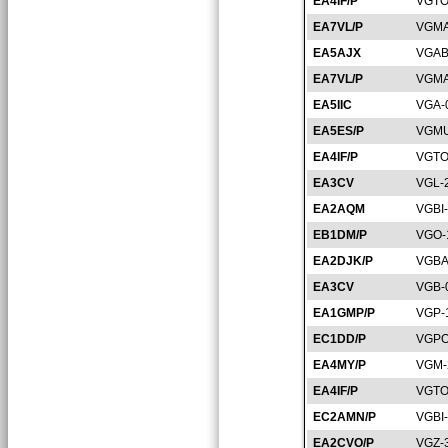
EA4IF/P
VGTO
EA7VL/P
VGMA
EA5AJX
VGAB
EA7VL/P
VGMA
EA5IIC
VGA-
EA5ES/P
VGMU
EA4IF/P
VGTO
EA3CV
VGL-
EA2AQM
VGBI
EB1DM/P
VGO-
EA2DJK/P
VGBA
EA3CV
VGB-
EA1GMP/P
VGP-
EC1DD/P
VGPO
EA4MY/P
VGM-
EA4IF/P
VGTO
EC2AMN/P
VGBI
EA2CVO/P
VGZ-