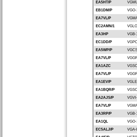
EA5HT/P
VGMU
EB1DM/P
VGO-
EA7VL/P
VGMA
EC2AMN/1
VGLO
EA3HP
VGB-
EC1DD/P
VGPO
EA5WP/P
VGCS
EA7VL/P
VGGR
EA1AZC
VGSO
EA7VL/P
VGGR
EA1EV/P
VGLE
EA1BQR/P
VGSO
EA2AJS/P
VGVI
EA7VL/P
VGMA
EA3RP/P
VGB-
EA1QL
VGO-
EC5ALJ/P
VGA-