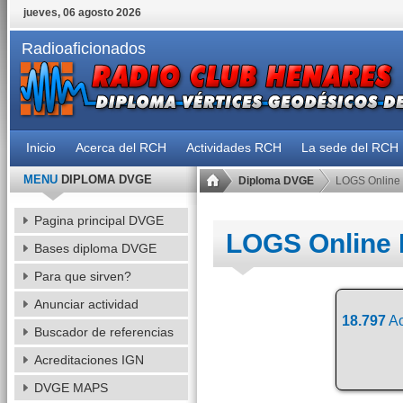
jueves, 06 agosto 2026
Radioaficionados
Inicio
Acerca del RCH
Actividades RCH
La sede del RCH
MENU
DIPLOMA DVGE
Diploma DVGE
LOGS Online
Pagina principal DVGE
LOGS Online
Bases diploma DVGE
Para que sirven?
Anunciar actividad
18.797
Ac
Buscador de referencias
Acreditaciones IGN
DVGE MAPS