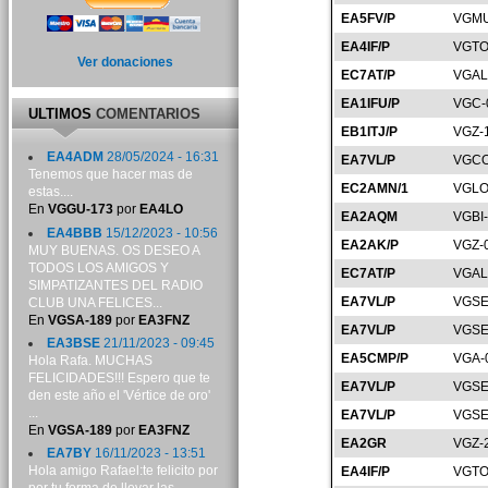
EA5FV/P
VGMU
EA4IF/P
VGTO
Ver donaciones
EC7AT/P
VGAL
EA1IFU/P
VGC-
ULTIMOS
COMENTARIOS
EB1ITJ/P
VGZ-
EA4ADM
28/05/2024 - 16:31
EA7VL/P
VGCO
Tenemos que hacer mas de
EC2AMN/1
VGLO
estas....
En
VGGU-173
por
EA4LO
EA2AQM
VGBI
EA4BBB
15/12/2023 - 10:56
EA2AK/P
VGZ-
MUY BUENAS. OS DESEO A
TODOS LOS AMIGOS Y
EC7AT/P
VGAL
SIMPATIZANTES DEL RADIO
EA7VL/P
VGSE
CLUB UNA FELICES...
En
VGSA-189
por
EA3FNZ
EA7VL/P
VGSE
EA3BSE
21/11/2023 - 09:45
EA5CMP/P
VGA-
Hola Rafa. MUCHAS
FELICIDADES!!! Espero que te
EA7VL/P
VGSE
den este año el 'Vértice de oro'
...
EA7VL/P
VGSE
En
VGSA-189
por
EA3FNZ
EA2GR
VGZ-
EA7BY
16/11/2023 - 13:51
Hola amigo Rafael:te felicito por
EA4IF/P
VGTO