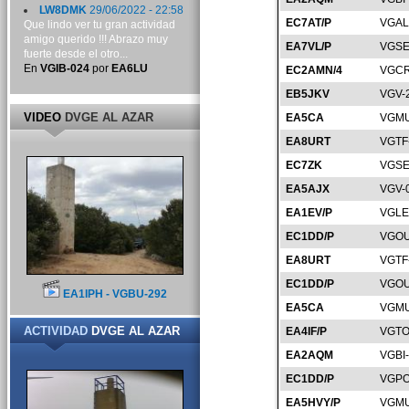
LW8DMK
29/06/2022 - 22:58
EC7AT/P
VGAL
Que lindo ver tu gran actividad
amigo querido !!! Abrazo muy
EA7VL/P
VGSE
fuerte desde el otro...
En
VGIB-024
por
EA6LU
EC2AMN/4
VGCR
EB5JKV
VGV-
VIDEO
DVGE AL AZAR
EA5CA
VGMU
EA8URT
VGTF
EC7ZK
VGSE
EA5AJX
VGV-
EA1EV/P
VGLE
EC1DD/P
VGOU
EA8URT
VGTF
EC1DD/P
VGOU
EA1IPH - VGBU-292
EA5CA
VGMU
ACTIVIDAD
DVGE AL AZAR
EA4IF/P
VGTO
EA2AQM
VGBI
EC1DD/P
VGPO
EA5HVY/P
VGMU