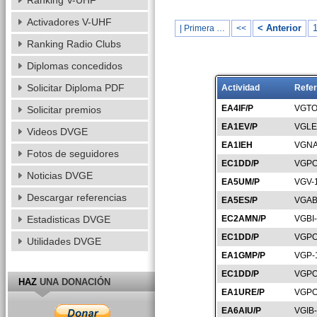
Ranking V-UHF
Activadores V-UHF
< Anterior
| Primera …
<<
Ranking Radio Clubs
Diplomas concedidos
Solicitar Diploma PDF
Actividad
Refer
EA4IF/P
VGTO
Solicitar premios
EA1EV/P
VGLE
Videos DVGE
EA1IEH
VGNA
Fotos de seguidores
EC1DD/P
VGPO
Noticias DVGE
EA5UM/P
VGV-
Descargar referencias
EA5ES/P
VGAB
Estadisticas DVGE
EC2AMN/P
VGBI
EC1DD/P
VGPO
Utilidades DVGE
EA1GMP/P
VGP-
EC1DD/P
VGPO
HAZ
UNA DONACIÓN
EA1URE/P
VGPO
EA6AIU/P
VGIB