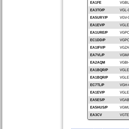
EA1FE
VGBU
EA3TO/P
VGL-
EA5URY/P
VGV-
EA1EV/P
VGLE
EA1URE/P
VGPO
EC1DD/P
VGPO
EA1IFV/P
VGZA
EA7VL/P
VGMA
EA2AQM
VGBI
EA1BQR/P
VGLE
EA1BQR/P
VGLE
EC7TL/P
VGH-
EA1EV/P
VGLE
EA5ES/P
VGAB
EA5HUS/P
VGMU
EA3CV
VGTE