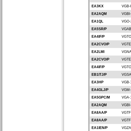
EA3KX
VGB-
EA2AQM
VGBI
EA1QL
VGO-
EA5SR/P
VGAB
EA4IF/P
VGTO
EA2CVO/P
VGTE
EA2LMI
VGNA
EA2CVO/P
VGTE
EA4IF/P
VGTO
EB1ITJ/P
VGSA
EA3HP
VGB-
EA4GLJ/P
VGM-
EA5GPC/M
VGA-
EA2AQM
VGBI
EA8AA/P
VGTF
EA8AA/P
VGTF
EA1IEN/P
VGZA