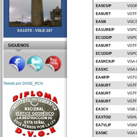
EA5ES/P
VGGR
EA8URT
VGTF
EA5III
VGCS
EA1URE/P
VGPO
EA1GTX - VGLE-187
EC1DD/P
VGPO
SIGUENOS
EA8URT
VGTF
EC1DD/P
VGPO
EA5RCK/P
VGA-
EA5XC
VGA-
EA4IF/P
VGTO
Tweets por DVGE_RCH
EA8URT
VGTF
EA8URT
VGTF
EA8URT
VGTF
EA3CV
VGB-
EA3TO/2
VGHU
EA7VL/P
VGMA
EA5IIC
VGA-