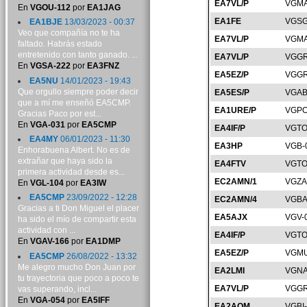
EA7VL/P
VGMA
En
VGOU-112
por
EA1JAG
EA1FE
VGSG
EA1BJE
13/03/2023 - 00:37
Veo que compañía no te ha
EA7VL/P
VGMA
faltado. Habrás estado
entretenido con tanto ganado. ...
EA7VL/P
VGGR
En
VGSA-222
por
EA3FNZ
EA5EZ/P
VGGR
EA5NU
14/01/2023 - 19:43
Que orgullo siempre poder decir
EA5ES/P
VGAB
que a mí me enseñó EA5CMP.
EA1URE/P
VGPO
Gracias Paco por est...
En
VGA-031
por
EA5CMP
EA4IF/P
VGTO
EA4MY
06/01/2023 - 11:30
EA3HP
VGB-
Enhorabuena Albert. No es de
extrañar que haya sido la
EA4FTV
VGTO
primera actividad desde es...
EC2AMN/1
VGZA
En
VGL-104
por
EA3IW
EA5CMP
23/09/2022 - 12:28
EC2AMN/4
VGBA
Gracias a ti Don Miguel el placer
EA5AJX
VGV-
ha sido el mío de compartir esta
actividad con ...
EA4IF/P
VGTO
En
VGAV-166
por
EA1DMP
EA5EZ/P
VGMU
EA5CMP
26/08/2022 - 13:32
Me alegro mucho Don Juan por
EA2LMI
VGNA
tu trayectoria que poco a poco te
EA7VL/P
VGGR
vas superando, incl...
En
VGA-054
por
EA5IFF
EA2AQM
VGBI