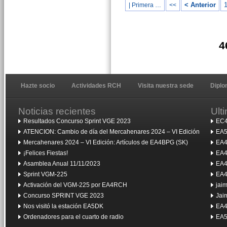
< Anterior
| Primera …
<<
4
Hazte socio
Actividades RCH
Visita nuestra sede
Dipl
Noticias recientes
Ult
Resultados Concurso Sprint VGE 2023
EC4
ATENCION: Cambio de día del Mercahenares 2024 – VI Edición
EA5
Mercahenares 2024 – VI Edición: Artículos de EA4BPG (SK)
EA4
¡Felices Fiestas!
EA4
Asamblea Anual 11/11/2023
EA4
Sprint VGM-225
EA4
Activación del VGM-225 por EA4RCH
jai
Concurso SPRINT VGE 2023
Jai
Nos visitó la estación EA5DK
EA4
Ordenadores para el cuarto de radio
EA5