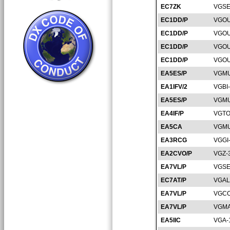
EC7ZK
VGSE
EC1DD/P
VGOU
EC1DD/P
VGOU
EC1DD/P
VGOU
EC1DD/P
VGOU
EA5ES/P
VGMU
EA1IFV/2
VGBI
EA5ES/P
VGMU
EA4IF/P
VGTO
EA5CA
VGMU
EA3RCG
VGGI
EA2CVO/P
VGZ-
EA7VL/P
VGSE
EC7AT/P
VGAL
EA7VL/P
VGCO
EA7VL/P
VGMA
EA5IIC
VGA-