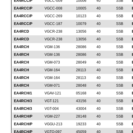
EA4RCC/P
VGCC-009
10006
40
SSB
EA4RCC/P
VGCC-008
10005
40
SSB
EA4RCC/P
VGCC-269
10123
40
SSB
EA4RCC/P
VGCC-187
10079
40
SSB
EA4RCD
VGCR-238
13056
40
SSB
EA4RCD
VGCR-238
13056
40
SSB
EA4RCH
VGM-136
28086
40
SSB
EA4RCH
VGM-136
28086
40
SSB
EA4RCH
VGM-073
28049
40
SSB
EA4RCH
VGM-164
28113
40
SSB
EA4RCH
VGM-164
28113
40
SSB
EA4RCH
VGM-071
28048
40
SSB
EA4RCH/1
VGAV-121
05168
40
SSB
EA4RCH/3
VGT-121
43156
40
SSB
EA4RCH/3
VGT-004
43004
40
SSB
EA4RCH/P
VGM-227
28148
40
SSB
EA4RCH/P
VGGU-213
19233
40
SSB
EA4RCH/P
VGTO-097
45059
40
SSB