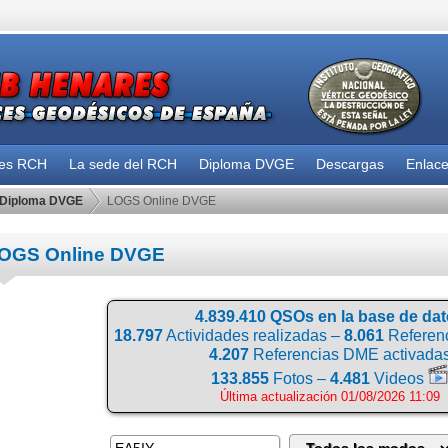
des RCH
La sede del RCH
Diploma DVGE
Descargas
Enlac
Diploma DVGE
LOGS Online DVGE
OGS Online DVGE
4.839.410 QSOs en la base de da
18.797
Actividades realizadas –
8.061
Referenc
4.207
Referencias DME activada
133.855
Fotos –
4.481
Videos
Última actualización 01/08/2026 11:09