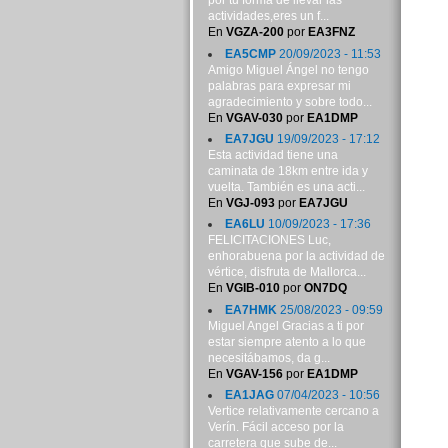
por tu forma de llevar las
actividades,eres un f...
En
VGZA-200
por
EA3FNZ
EA5CMP
20/09/2023 - 11:53
Amigo Miguel Ángel no tengo
palabras para expresar mi
agradecimiento y sobre todo...
En
VGAV-030
por
EA1DMP
EA7JGU
19/09/2023 - 17:12
Esta actividad tiene una
caminata de 18km entre ida y
vuelta. También es una acti...
En
VGJ-093
por
EA7JGU
EA6LU
10/09/2023 - 17:36
FELICITACIONES Luc,
enhorabuena por la actividad de
vértice, disfruta de Mallorca...
En
VGIB-010
por
ON7DQ
EA7HMK
25/08/2023 - 09:59
Miguel Angel Gracias a ti por
estar siempre atento a lo que
necesitábamos, da g...
En
VGAV-156
por
EA1DMP
EA1JAG
07/04/2023 - 10:56
Vertice relativamente cercano a
Verín. Fácil acceso por la
carretera que sube de...