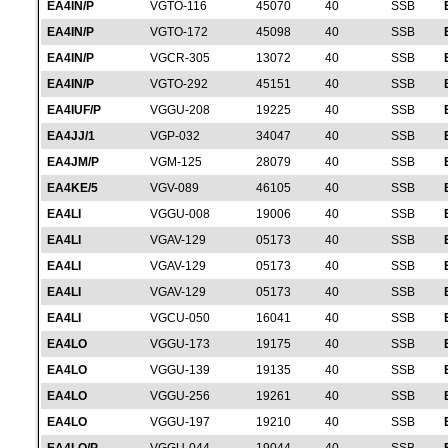
EA4IN/P
VGTO-116
45070
40
SSB
EA4IN/P
VGTO-172
45098
40
SSB
EA4IN/P
VGCR-305
13072
40
SSB
EA4IN/P
VGTO-292
45151
40
SSB
EA4IUF/P
VGGU-208
19225
40
SSB
EA4JJ/1
VGP-032
34047
40
SSB
EA4JM/P
VGM-125
28079
40
SSB
EA4KE/5
VGV-089
46105
40
SSB
EA4LI
VGGU-008
19006
40
SSB
EA4LI
VGAV-129
05173
40
SSB
EA4LI
VGAV-129
05173
40
SSB
EA4LI
VGAV-129
05173
40
SSB
EA4LI
VGCU-050
16041
40
SSB
EA4LO
VGGU-173
19175
40
SSB
EA4LO
VGGU-139
19135
40
SSB
EA4LO
VGGU-256
19261
40
SSB
EA4LO
VGGU-197
19210
40
SSB