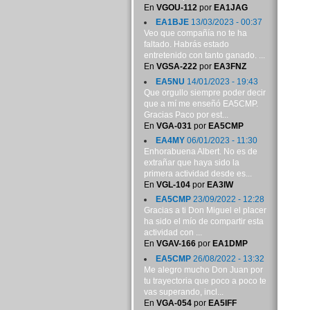
En
VGOU-112
por
EA1JAG
EA1BJE
13/03/2023 - 00:37
Veo que compañía no te ha
faltado. Habrás estado
entretenido con tanto ganado. ...
En
VGSA-222
por
EA3FNZ
EA5NU
14/01/2023 - 19:43
Que orgullo siempre poder decir
que a mí me enseñó EA5CMP.
Gracias Paco por est...
En
VGA-031
por
EA5CMP
EA4MY
06/01/2023 - 11:30
Enhorabuena Albert. No es de
extrañar que haya sido la
primera actividad desde es...
En
VGL-104
por
EA3IW
EA5CMP
23/09/2022 - 12:28
Gracias a ti Don Miguel el placer
ha sido el mío de compartir esta
actividad con ...
En
VGAV-166
por
EA1DMP
EA5CMP
26/08/2022 - 13:32
Me alegro mucho Don Juan por
tu trayectoria que poco a poco te
vas superando, incl...
En
VGA-054
por
EA5IFF