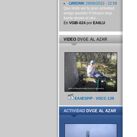
LW8DMK
29/06/2022 - 22:58
Que lindo ver tu gran actividad
amigo querido !!! Abrazo muy
fuerte desde el otro...
En
VGIB-024
por
EA6LU
VIDEO
DVGE AL AZAR
EA4ESP/P - VGCC-139
ACTIVIDAD
DVGE AL AZAR