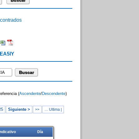
ontrados
 EA5IY
Referencia (
Ascendente
/
Descendente
)
25
Siguiente >
>>
… Ultima |
Indicativo
Día