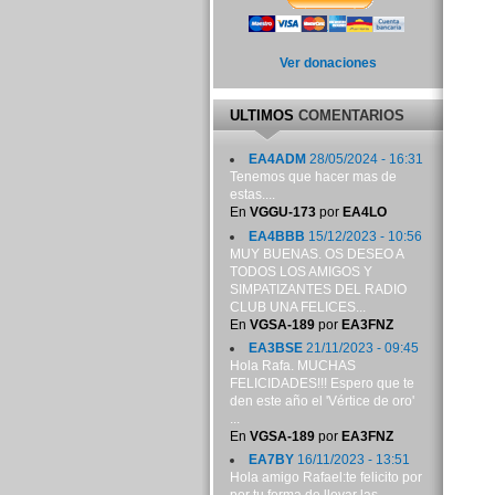
Ver donaciones
ULTIMOS
COMENTARIOS
EA4ADM
28/05/2024 - 16:31
Tenemos que hacer mas de
estas....
En
VGGU-173
por
EA4LO
EA4BBB
15/12/2023 - 10:56
MUY BUENAS. OS DESEO A
TODOS LOS AMIGOS Y
SIMPATIZANTES DEL RADIO
CLUB UNA FELICES...
En
VGSA-189
por
EA3FNZ
EA3BSE
21/11/2023 - 09:45
Hola Rafa. MUCHAS
FELICIDADES!!! Espero que te
den este año el 'Vértice de oro'
...
En
VGSA-189
por
EA3FNZ
EA7BY
16/11/2023 - 13:51
Hola amigo Rafael:te felicito por