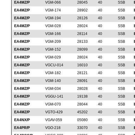
EA4MZ/P
VGM-066
28045
40
SSB
EA4MZ/P
VGM-174
28902
40
SSB
EA4MZ/P
VGM-194
28126
40
SSB
EA4MZ/P
VGM-028
28024
40
SSB
EA4MZ/P
VGM-166
28114
40
SSB
EA4MZ/P
VGM-209
28133
40
SSB
EA4MZ/P
VGM-152
28099
40
SSB
EA4MZ/P
VGM-029
28024
40
SSB
EA4MZ/P
VGCU-014
16010
40
SSB
EA4MZ/P
VGM-182
28121
40
SSB
EA4MZ/P
VGM-140
28091
40
SSB
EA4MZ/P
VGM-034
28028
40
SSB
EA4MZ/P
VGGU-141
19138
40
SSB
EA4MZ/P
VGM-070
28044
40
SSB
EA4MZ/P
VGTO-429
45202
40
SSB
EA4NX/P
VGAV-059
05080
40
SSB
EA4PR/P
VGO-218
33070
40
SSB