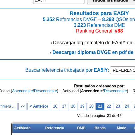
Resultados para EA5IY
5.352
Referencias DVGE –
8.393
QSOs enc
3.223
Referencias DME
Ranking General:
#88
Descargar log completo de EA5IY en:
Descargar diploma DVGE en pdf de
Buscar referencia trabajada por
EA5IY
:
Resultados ordenados por:
Fecha (
Ascendente
/
Descendente
) – Actividad (
Ascendente
/
Descendente
) – 
< Anterior
16
17
18
19
20
21
22
23
24
Primera …
<<
Viendo la pagina:
21
de 42
Actividad
Referencia
DME
Banda
Modo