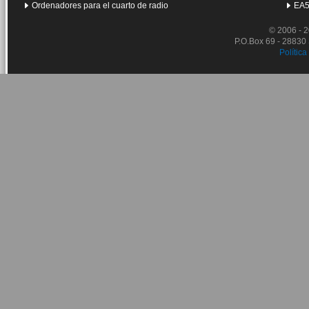
Ordenadores para el cuarto de radio
EA5
© 2006 - 
P.O.Box 69 - 28830
Política