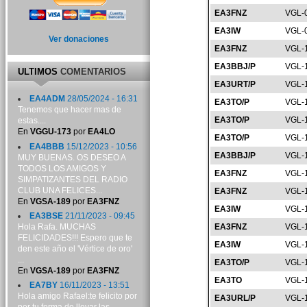
EA3FNZ
VGL-
EA3IW
VGL-
Ver donaciones
EA3FNZ
VGL-
EA3BBJ/P
VGL-
ULTIMOS
COMENTARIOS
EA3URT/P
VGL-
EA4ADM
28/05/2024 - 16:31
EA3TO/P
VGL-
Tenemos que hacer mas de
EA3TO/P
VGL-
estas....
En
VGGU-173
por
EA4LO
EA3TO/P
VGL-
EA4BBB
15/12/2023 - 10:56
EA3BBJ/P
VGL-
MUY BUENAS. OS DESEO A
TODOS LOS AMIGOS Y
EA3FNZ
VGL-
SIMPATIZANTES DEL RADIO
CLUB UNA FELICES...
EA3FNZ
VGL-
En
VGSA-189
por
EA3FNZ
EA3IW
VGL-
EA3BSE
21/11/2023 - 09:45
Hola Rafa. MUCHAS
EA3FNZ
VGL-
FELICIDADES!!! Espero que te
EA3IW
VGL-
den este año el 'Vértice de oro'
...
EA3TO/P
VGL-
En
VGSA-189
por
EA3FNZ
EA3TO
VGL-
EA7BY
16/11/2023 - 13:51
Hola amigo Rafael:te felicito por
EA3URL/P
VGL-