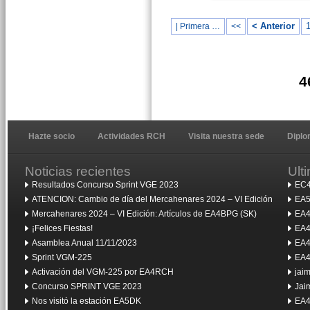
< Anterior
| Primera …
<<
4
Hazte socio
Actividades RCH
Visita nuestra sede
Dipl
Noticias recientes
Ult
Resultados Concurso Sprint VGE 2023
EC4
ATENCION: Cambio de día del Mercahenares 2024 – VI Edición
EA5
Mercahenares 2024 – VI Edición: Artículos de EA4BPG (SK)
EA4
¡Felices Fiestas!
EA4
Asamblea Anual 11/11/2023
EA4
Sprint VGM-225
EA4
Activación del VGM-225 por EA4RCH
jai
Concurso SPRINT VGE 2023
Jai
Nos visitó la estación EA5DK
EA4