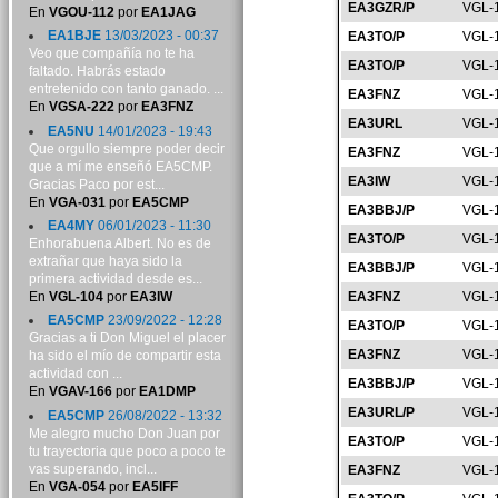
EA3GZR/P
VGL-
En
VGOU-112
por
EA1JAG
EA1BJE
13/03/2023 - 00:37
EA3TO/P
VGL-
Veo que compañía no te ha
EA3TO/P
VGL-
faltado. Habrás estado
entretenido con tanto ganado. ...
EA3FNZ
VGL-
En
VGSA-222
por
EA3FNZ
EA3URL
VGL-
EA5NU
14/01/2023 - 19:43
Que orgullo siempre poder decir
EA3FNZ
VGL-
que a mí me enseñó EA5CMP.
EA3IW
VGL-
Gracias Paco por est...
En
VGA-031
por
EA5CMP
EA3BBJ/P
VGL-
EA4MY
06/01/2023 - 11:30
EA3TO/P
VGL-
Enhorabuena Albert. No es de
extrañar que haya sido la
EA3BBJ/P
VGL-
primera actividad desde es...
En
VGL-104
por
EA3IW
EA3FNZ
VGL-
EA5CMP
23/09/2022 - 12:28
EA3TO/P
VGL-
Gracias a ti Don Miguel el placer
EA3FNZ
VGL-
ha sido el mío de compartir esta
actividad con ...
EA3BBJ/P
VGL-
En
VGAV-166
por
EA1DMP
EA3URL/P
VGL-
EA5CMP
26/08/2022 - 13:32
Me alegro mucho Don Juan por
EA3TO/P
VGL-
tu trayectoria que poco a poco te
vas superando, incl...
EA3FNZ
VGL-
En
VGA-054
por
EA5IFF