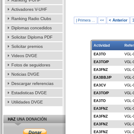
Ranking V-UHF
Activadores V-UHF
Ranking Radio Clubs
< Anterior
| Primera …
<<
Diplomas concedidos
Solicitar Diploma PDF
Actividad
Refer
Solicitar premios
EA3TO
VGL-
Videos DVGE
EA3TO/P
VGL-
Fotos de seguidores
EA3FNZ
VGL-
Noticias DVGE
EA3BBJ/P
VGL-
Descargar referencias
EA3CV
VGL-
Estadisticas DVGE
EA3TO/P
VGL-
EA3TO
VGL-
Utilidades DVGE
EA3FNZ
VGL-
EA3FNZ
VGL-
HAZ
UNA DONACIÓN
EA3FNZ
VGL-
EA3FNZ
VGL-