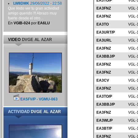
EA3TO/P
VGL-
LW8DMK
29/06/2022 - 22:58
Que lindo ver tu gran actividad
EA3FNZ
VGL-
amigo querido !!! Abrazo muy
EA3FNZ
VGL-
fuerte desde el otro...
En
VGIB-024
por
EA6LU
EA3TO
VGL-
EA3URT/P
VGL-
VIDEO
DVGE AL AZAR
EA3URL
VGL-
EA3FNZ
VGL-
EA3BBJ/P
VGL-
EA3FNZ
VGL-
EA3FNZ
VGL-
EA3CV
VGL-
EA3FNZ
VGL-
EA3TO/P
VGL-
EA5FV/P - VGMU-063
EA3BBJ/P
VGL-
ACTIVIDAD
DVGE AL AZAR
EA3FNZ
VGL-
EA3WL/P
VGL-
EA3BT/P
VGL-
EA3FNZ
VGL-