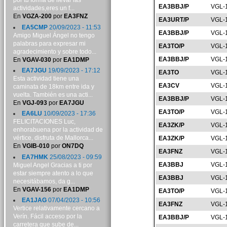
por tu forma de llevar las
EA3BBJ/P
VGL-
actividades,eres un f...
En
VGZA-200
por
EA3FNZ
EA3URT/P
VGL-
EA5CMP
20/09/2023 - 11:53
EA3BBJ/P
VGL-
Amigo Miguel Ángel no tengo
palabras para expresar mi
EA3TO/P
VGL-
agradecimiento y sobre todo...
EA3BBJ/P
VGL-
En
VGAV-030
por
EA1DMP
EA7JGU
19/09/2023 - 17:12
EA3TO
VGL-
Esta actividad tiene una
EA3CV
VGL-
caminata de 18km entre ida y
vuelta. También es una acti...
EA3BBJ/P
VGL-
En
VGJ-093
por
EA7JGU
EA3TO/P
VGL-
EA6LU
10/09/2023 - 17:36
FELICITACIONES Luc,
EA3ZK/P
VGL-
enhorabuena por la actividad de
vértice, disfruta de Mallorca...
EA3ZK/P
VGL-
En
VGIB-010
por
ON7DQ
EA3FNZ
VGL-
EA7HMK
25/08/2023 - 09:59
EA3BBJ
VGL-
Miguel Angel Gracias a ti por
estar siempre atento a lo que
EA3BBJ
VGL-
necesitábamos, da g...
En
VGAV-156
por
EA1DMP
EA3TO/P
VGL-
EA1JAG
07/04/2023 - 10:56
EA3FNZ
VGL-
Vertice relativamente cercano a
Verín. Fácil acceso por la
EA3BBJ/P
VGL-
carretera que sube de...