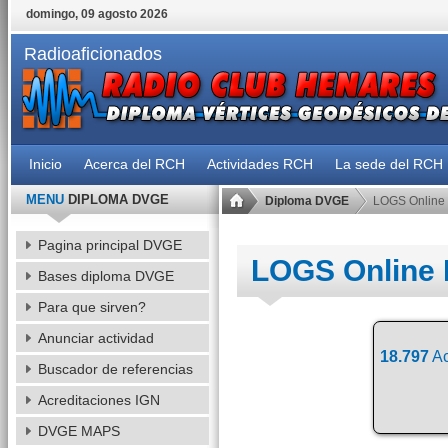
domingo, 09 agosto 2026
Radioaficionados
Inicio
Acerca del RCH
Actividades RCH
La sede del RCH
MENU
DIPLOMA DVGE
Diploma DVGE
LOGS Online
Pagina principal DVGE
LOGS Online
Bases diploma DVGE
Para que sirven?
Anunciar actividad
18.797
Ac
Buscador de referencias
Acreditaciones IGN
DVGE MAPS