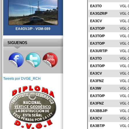
EA3TO
VGL-
EA3GZR/P
VGL-
EA3CV
VGL-
EA3TO/P
VGL-
EA4GVJ/P - VGM-089
EA3TO/P
VGL-
SIGUENOS
EA3TO/P
VGL-
EA3URT/P
VGL-
EA3TO
VGL-
EA3TO/P
VGL-
EA3CV
VGL-
Tweets por DVGE_RCH
EA3FNZ
VGL-
EA3IW
VGL-
EA3TO/P
VGL-
EA3FNZ
VGL-
EA3BBJ/P
VGL-
EA3CV
VGL-
EA3BT/P
VGL-