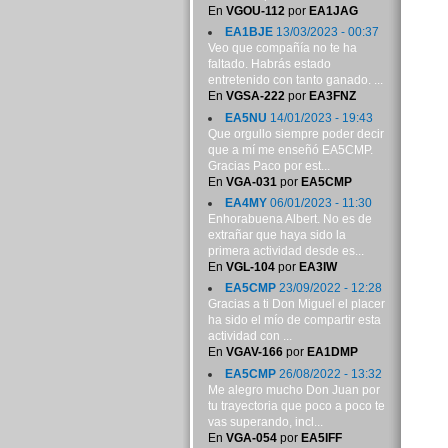
En
VGOU-112
por
EA1JAG
EA1BJE
13/03/2023 - 00:37
Veo que compañía no te ha
faltado. Habrás estado
entretenido con tanto ganado. ...
En
VGSA-222
por
EA3FNZ
EA5NU
14/01/2023 - 19:43
Que orgullo siempre poder decir
que a mí me enseñó EA5CMP.
Gracias Paco por est...
En
VGA-031
por
EA5CMP
EA4MY
06/01/2023 - 11:30
Enhorabuena Albert. No es de
extrañar que haya sido la
primera actividad desde es...
En
VGL-104
por
EA3IW
EA5CMP
23/09/2022 - 12:28
Gracias a ti Don Miguel el placer
ha sido el mío de compartir esta
actividad con ...
En
VGAV-166
por
EA1DMP
EA5CMP
26/08/2022 - 13:32
Me alegro mucho Don Juan por
tu trayectoria que poco a poco te
vas superando, incl...
En
VGA-054
por
EA5IFF