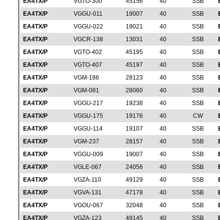
EA4TX/P
VGTO-300
45156
40
SSB
EA4TX/P
VGGU-011
19007
40
SSB
EA4TX/P
VGGU-022
19021
40
SSB
EA4TX/P
VGCR-138
13031
40
SSB
EA4TX/P
VGTO-402
45195
40
SSB
EA4TX/P
VGTO-407
45197
40
SSB
EA4TX/P
VGM-186
28123
40
SSB
EA4TX/P
VGM-081
28060
40
SSB
EA4TX/P
VGGU-217
19238
40
SSB
EA4TX/P
VGGU-175
19176
40
CW
EA4TX/P
VGGU-114
19107
40
SSB
EA4TX/P
VGM-237
28157
40
SSB
EA4TX/P
VGGU-009
19007
40
SSB
EA4TX/P
VGLE-067
24056
40
SSB
EA4TX/P
VGZA-110
49129
40
SSB
EA4TX/P
VGVA-131
47178
40
SSB
EA4TX/P
VGOU-067
32048
40
SSB
EA4TX/P
VGZA-123
49145
40
SSB