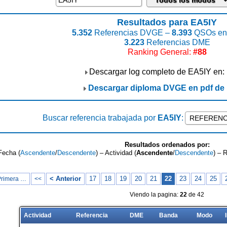
Resultados para EA5IY
5.352
Referencias DVGE –
8.393
QSOs enc
3.223
Referencias DME
Ranking General:
#88
Descargar log completo de EA5IY en:
Descargar diploma DVGE en pdf de
Buscar referencia trabajada por
EA5IY
:
Resultados ordenados por:
Fecha (
Ascendente
/
Descendente
) – Actividad (
Ascendente
/
Descendente
) – 
< Anterior
17
18
19
20
21
22
23
24
25
Primera …
<<
Viendo la pagina:
22
de 42
Actividad
Referencia
DME
Banda
Modo