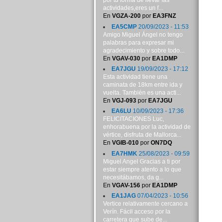
por tu forma de llevar las
actividades,eres un f...
En
VGZA-200
por
EA3FNZ
EA5CMP
20/09/2023 - 11:53
Amigo Miguel Ángel no tengo
palabras para expresar mi
agradecimiento y sobre todo...
En
VGAV-030
por
EA1DMP
EA7JGU
19/09/2023 - 17:12
Esta actividad tiene una
caminata de 18km entre ida y
vuelta. También es una acti...
En
VGJ-093
por
EA7JGU
EA6LU
10/09/2023 - 17:36
FELICITACIONES Luc,
enhorabuena por la actividad de
vértice, disfruta de Mallorca...
En
VGIB-010
por
ON7DQ
EA7HMK
25/08/2023 - 09:59
Miguel Angel Gracias a ti por
estar siempre atento a lo que
necesitábamos, da g...
En
VGAV-156
por
EA1DMP
EA1JAG
07/04/2023 - 10:56
Vertice relativamente cercano a
Verín. Fácil acceso por la
carretera que sube de...