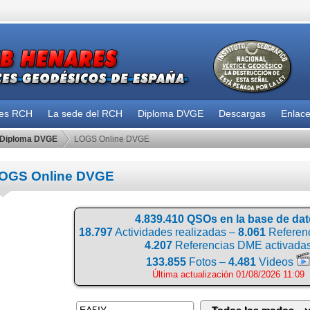
des RCH
La sede del RCH
Diploma DVGE
Descargas
Enlac
Diploma DVGE
LOGS Online DVGE
OGS Online DVGE
4.839.410 QSOs en la base de da
18.797
Actividades realizadas –
8.061
Referenc
4.207
Referencias DME activada
133.855
Fotos –
4.481
Videos
Última actualización 01/08/2026 11:09