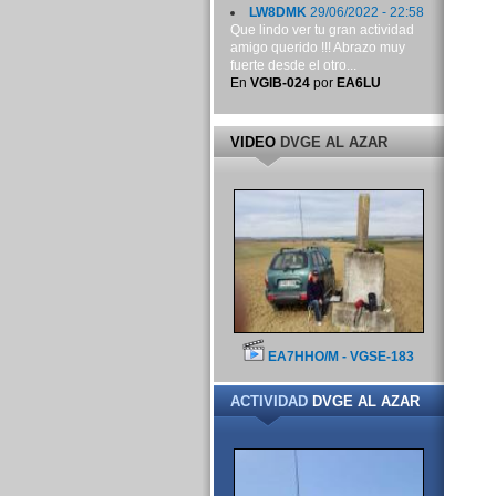
LW8DMK
29/06/2022 - 22:58
Que lindo ver tu gran actividad
amigo querido !!! Abrazo muy
fuerte desde el otro...
En
VGIB-024
por
EA6LU
VIDEO
DVGE AL AZAR
EA7HHO/M - VGSE-183
ACTIVIDAD
DVGE AL AZAR