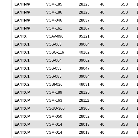
EA4TN/P
VGM-185
28123
40
SSB
EA4TN/P
VGM-186
28123
40
SSB
EA4TN/P
VGM-046
28037
40
SSB
EA4TN/P
VGM-161
28107
40
SSB
EA4TX
VGAV-096
05121
40
SSB
EA4TX/1
VGS-065
39064
40
SSB
EA4TX/1
VGSG-116
40162
40
SSB
EA4TX/1
VGS-064
39062
40
SSB
EA4TX/1
VGS-053
39047
40
SSB
EA4TX/1
VGS-085
39084
40
SSB
EA4TX/2
VGBI-026
48031
40
SSB
EA4TX/P
VGM-189
28125
40
SSB
EA4TX/P
VGM-163
28112
40
SSB
EA4TX/P
VGGU-300
19305
40
SSB
EA4TX/P
VGM-050
28052
40
SSB
EA4TX/P
VGM-014
28013
40
SSB
EA4TX/P
VGM-014
28013
40
SSB