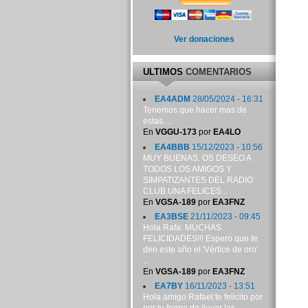
Ver donaciones
ULTIMOS
COMENTARIOS
EA4ADM
28/05/2024 - 16:31
Tenemos que hacer mas de
estas....
En
VGGU-173
por
EA4LO
EA4BBB
15/12/2023 - 10:56
MUY BUENAS. OS DESEO A
TODOS LOS AMIGOS Y
SIMPATIZANTES DEL RADIO
CLUB UNA FELICES...
En
VGSA-189
por
EA3FNZ
EA3BSE
21/11/2023 - 09:45
Hola Rafa. MUCHAS
FELICIDADES!!! Espero que te
den este año el 'Vértice de oro'
...
En
VGSA-189
por
EA3FNZ
EA7BY
16/11/2023 - 13:51
Hola amigo Rafael:te felicito por