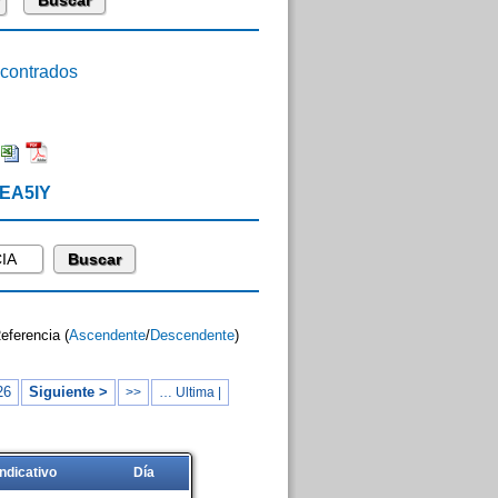
ontrados
 EA5IY
Referencia (
Ascendente
/
Descendente
)
26
Siguiente >
>>
… Ultima |
Indicativo
Día