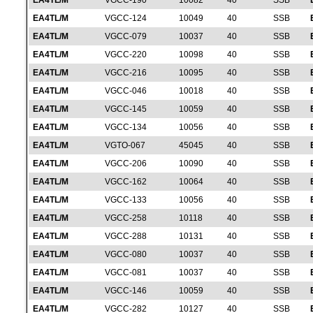
EA4TL/M
VGCC-190
10082
40
SSB
EA4TL/M
VGCC-124
10049
40
SSB
EA4TL/M
VGCC-079
10037
40
SSB
EA4TL/M
VGCC-220
10098
40
SSB
EA4TL/M
VGCC-216
10095
40
SSB
EA4TL/M
VGCC-046
10018
40
SSB
EA4TL/M
VGCC-145
10059
40
SSB
EA4TL/M
VGCC-134
10056
40
SSB
EA4TL/M
VGTO-067
45045
40
SSB
EA4TL/M
VGCC-206
10090
40
SSB
EA4TL/M
VGCC-162
10064
40
SSB
EA4TL/M
VGCC-133
10056
40
SSB
EA4TL/M
VGCC-258
10118
40
SSB
EA4TL/M
VGCC-288
10131
40
SSB
EA4TL/M
VGCC-080
10037
40
SSB
EA4TL/M
VGCC-081
10037
40
SSB
EA4TL/M
VGCC-146
10059
40
SSB
EA4TL/M
VGCC-282
10127
40
SSB