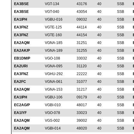
EA3BSE
VGT-134
43176
40
SSB
EA3BSE
VGT-040
43054
40
SSB
EA1IPH
VGBU-016
09032
40
SSB
EA3FNZ
VGTE-125
44114
40
SSB
EA3FNZ
VGTE-160
44154
40
SSB
EA2AQM
VGNA-185
31251
40
SSB
EA2AK/P
VGNA-189
31255
40
SSB
EB1DM/P
VGO-108
33032
40
SSB
EA2URI
VGNA-095
31120
40
SSB
EA3FNZ
VGHU-292
22222
40
SSB
EA2FC
VGNA-061
31077
40
SSB
EA2AQM
VGNA-153
31217
40
SSB
EA1IPH
VGBU-106
09179
40
SSB
EC2AG/P
VGBI-010
48017
40
SSB
EA1IYF
VGO-078
33023
40
SSB
EA2AQM
VGS-002
39002
40
SSB
EA2AQM
VGBI-014
48020
40
SSB