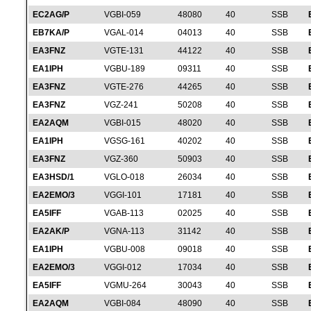
EC2AG/P
VGBI-059
48080
40
SSB
EB7KA/P
VGAL-014
04013
40
SSB
EA3FNZ
VGTE-131
44122
40
SSB
EA1IPH
VGBU-189
09311
40
SSB
EA3FNZ
VGTE-276
44265
40
SSB
EA3FNZ
VGZ-241
50208
40
SSB
EA2AQM
VGBI-015
48020
40
SSB
EA1IPH
VGSG-161
40202
40
SSB
EA3FNZ
VGZ-360
50903
40
SSB
EA3HSD/1
VGLO-018
26034
40
SSB
EA2EMO/3
VGGI-101
17181
40
SSB
EA5IFF
VGAB-113
02025
40
SSB
EA2AK/P
VGNA-113
31142
40
SSB
EA1IPH
VGBU-008
09018
40
SSB
EA2EMO/3
VGGI-012
17034
40
SSB
EA5IFF
VGMU-264
30043
40
SSB
EA2AQM
VGBI-084
48090
40
SSB