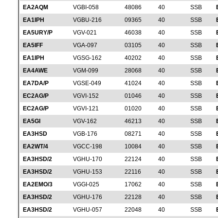
EA2AQM
VGBI-058
48086
40
SSB
EA1IPH
VGBU-216
09365
40
SSB
EA5URY/P
VGV-021
46038
40
SSB
EA5IFF
VGA-097
03105
40
SSB
EA1IPH
VGSG-162
40202
40
SSB
EA4AWE
VGM-099
28068
40
SSB
EA7DA/P
VGSE-049
41024
40
SSB
EC2AG/P
VGVI-152
01046
40
SSB
EC2AG/P
VGVI-121
01020
40
SSB
EA5GI
VGV-162
46213
40
SSB
EA3HSD
VGB-176
08271
40
SSB
EA2WT/4
VGCC-198
10084
40
SSB
EA3HSD/2
VGHU-170
22124
40
SSB
EA3HSD/2
VGHU-153
22116
40
SSB
EA2EMO/3
VGGI-025
17062
40
SSB
EA3HSD/2
VGHU-176
22128
40
SSB
EA3HSD/2
VGHU-057
22048
40
SSB