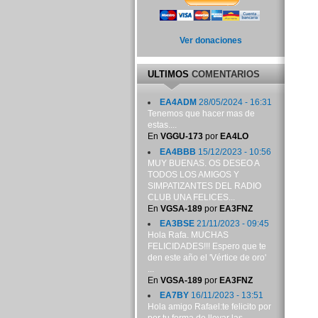
Ver donaciones
ULTIMOS
COMENTARIOS
EA4ADM
28/05/2024 - 16:31
Tenemos que hacer mas de
estas....
En
VGGU-173
por
EA4LO
EA4BBB
15/12/2023 - 10:56
MUY BUENAS. OS DESEO A
TODOS LOS AMIGOS Y
SIMPATIZANTES DEL RADIO
CLUB UNA FELICES...
En
VGSA-189
por
EA3FNZ
EA3BSE
21/11/2023 - 09:45
Hola Rafa. MUCHAS
FELICIDADES!!! Espero que te
den este año el 'Vértice de oro'
...
En
VGSA-189
por
EA3FNZ
EA7BY
16/11/2023 - 13:51
Hola amigo Rafael:te felicito por