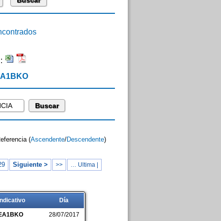
contrados
n:
 EA1BKO
Referencia (
Ascendente
/
Descendente
)
29
Siguiente >
>>
… Ultima |
Indicativo
Día
EA1BKO
28/07/2017