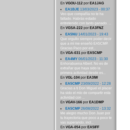
En
VGOU-112
por
EA1JAG
EA1BJE
13/03/2023 - 00:37
Veo que compañía no te ha
faltado. Habrás estado
entretenido con tanto ganado. ...
En
VGSA-222
por
EA3FNZ
EA5NU
14/01/2023 - 19:43
Que orgullo siempre poder decir
que a mí me enseñó EA5CMP.
Gracias Paco por est...
En
VGA-031
por
EA5CMP
EA4MY
06/01/2023 - 11:30
Enhorabuena Albert. No es de
extrañar que haya sido la
primera actividad desde es...
En
VGL-104
por
EA3IW
EA5CMP
23/09/2022 - 12:28
Gracias a ti Don Miguel el placer
ha sido el mío de compartir esta
actividad con ...
En
VGAV-166
por
EA1DMP
EA5CMP
26/08/2022 - 13:32
Me alegro mucho Don Juan por
tu trayectoria que poco a poco te
vas superando, incl...
En
VGA-054
por
EA5IFF