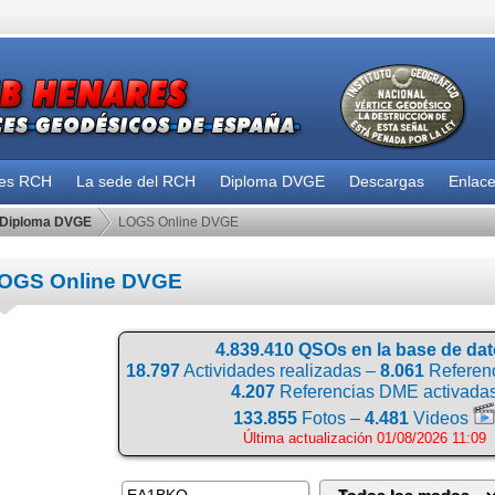
des RCH
La sede del RCH
Diploma DVGE
Descargas
Enlac
Diploma DVGE
LOGS Online DVGE
OGS Online DVGE
4.839.410 QSOs en la base de da
18.797
Actividades realizadas –
8.061
Referenc
4.207
Referencias DME activada
133.855
Fotos –
4.481
Videos
Última actualización 01/08/2026 11:09