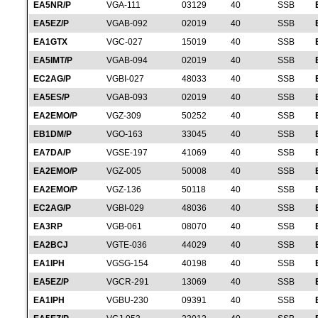
EA5NR/P
VGA-111
03129
40
SSB
EA5EZ/P
VGAB-092
02019
40
SSB
EA1GTX
VGC-027
15019
40
SSB
EA5IMT/P
VGAB-094
02019
40
SSB
EC2AG/P
VGBI-027
48033
40
SSB
EA5ES/P
VGAB-093
02019
40
SSB
EA2EMO/P
VGZ-309
50252
40
SSB
EB1DM/P
VGO-163
33045
40
SSB
EA7DA/P
VGSE-197
41069
40
SSB
EA2EMO/P
VGZ-005
50008
40
SSB
EA2EMO/P
VGZ-136
50118
40
SSB
EC2AG/P
VGBI-029
48036
40
SSB
EA3RP
VGB-061
08070
40
SSB
EA2BCJ
VGTE-036
44029
40
SSB
EA1IPH
VGSG-154
40198
40
SSB
EA5EZ/P
VGCR-291
13069
40
SSB
EA1IPH
VGBU-230
09391
40
SSB