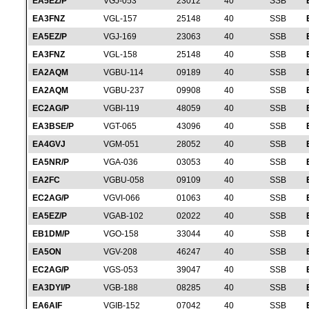
EA5EZ/P
VGJ-053
23012
40
SSB
EA3FNZ
VGL-157
25148
40
SSB
EA5EZ/P
VGJ-169
23063
40
SSB
EA3FNZ
VGL-158
25148
40
SSB
EA2AQM
VGBU-114
09189
40
SSB
EA2AQM
VGBU-237
09908
40
SSB
EC2AG/P
VGBI-119
48059
40
SSB
EA3BSE/P
VGT-065
43096
40
SSB
EA4GVJ
VGM-051
28052
40
SSB
EA5NR/P
VGA-036
03053
40
SSB
EA2FC
VGBU-058
09109
40
SSB
EC2AG/P
VGVI-066
01063
40
SSB
EA5EZ/P
VGAB-102
02022
40
SSB
EB1DM/P
VGO-158
33044
40
SSB
EA5ON
VGV-208
46247
40
SSB
EC2AG/P
VGS-053
39047
40
SSB
EA3DYI/P
VGB-188
08285
40
SSB
EA6AIF
VGIB-152
07042
40
SSB