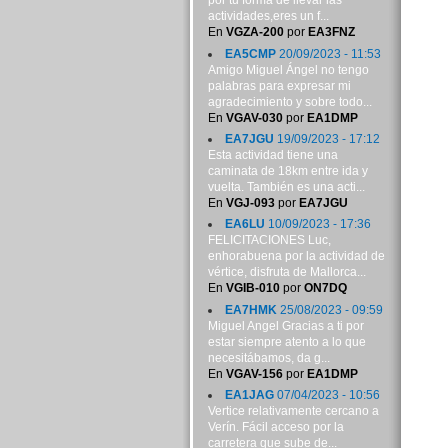
por tu forma de llevar las
actividades,eres un f...
En
VGZA-200
por
EA3FNZ
EA5CMP
20/09/2023 - 11:53
Amigo Miguel Ángel no tengo
palabras para expresar mi
agradecimiento y sobre todo...
En
VGAV-030
por
EA1DMP
EA7JGU
19/09/2023 - 17:12
Esta actividad tiene una
caminata de 18km entre ida y
vuelta. También es una acti...
En
VGJ-093
por
EA7JGU
EA6LU
10/09/2023 - 17:36
FELICITACIONES Luc,
enhorabuena por la actividad de
vértice, disfruta de Mallorca...
En
VGIB-010
por
ON7DQ
EA7HMK
25/08/2023 - 09:59
Miguel Angel Gracias a ti por
estar siempre atento a lo que
necesitábamos, da g...
En
VGAV-156
por
EA1DMP
EA1JAG
07/04/2023 - 10:56
Vertice relativamente cercano a
Verín. Fácil acceso por la
carretera que sube de...