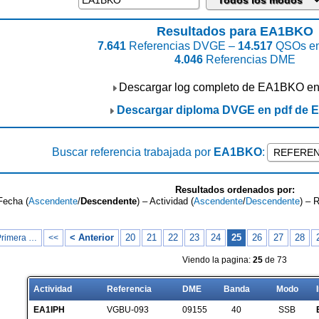
Resultados para EA1BKO
7.641
Referencias DVGE –
14.517
QSOs en
4.046
Referencias DME
Descargar log completo de EA1BKO e
Descargar diploma DVGE en pdf de
Buscar referencia trabajada por
EA1BKO
:
Resultados ordenados por:
Fecha (
Ascendente
/
Descendente
) – Actividad (
Ascendente
/
Descendente
) – 
< Anterior
20
21
22
23
24
25
26
27
28
Primera …
<<
Viendo la pagina:
25
de 73
Actividad
Referencia
DME
Banda
Modo
EA1IPH
VGBU-093
09155
40
SSB