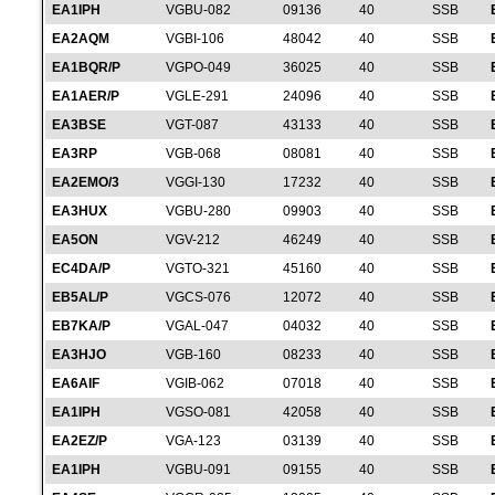
EA1IPH
VGBU-082
09136
40
SSB
EA2AQM
VGBI-106
48042
40
SSB
EA1BQR/P
VGPO-049
36025
40
SSB
EA1AER/P
VGLE-291
24096
40
SSB
EA3BSE
VGT-087
43133
40
SSB
EA3RP
VGB-068
08081
40
SSB
EA2EMO/3
VGGI-130
17232
40
SSB
EA3HUX
VGBU-280
09903
40
SSB
EA5ON
VGV-212
46249
40
SSB
EC4DA/P
VGTO-321
45160
40
SSB
EB5AL/P
VGCS-076
12072
40
SSB
EB7KA/P
VGAL-047
04032
40
SSB
EA3HJO
VGB-160
08233
40
SSB
EA6AIF
VGIB-062
07018
40
SSB
EA1IPH
VGSO-081
42058
40
SSB
EA2EZ/P
VGA-123
03139
40
SSB
EA1IPH
VGBU-091
09155
40
SSB