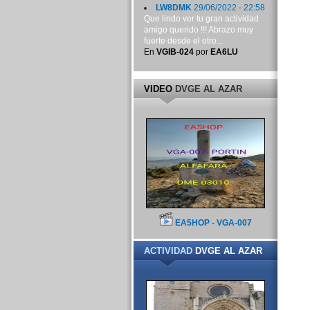
LW8DMK
29/06/2022 - 22:58
Que lindo ver tu gran actividad
amigo querido !!! Abrazo muy
fuerte desde el otro...
En
VGIB-024
por
EA6LU
VIDEO
DVGE AL AZAR
EA5HOP - VGA-007
ACTIVIDAD
DVGE AL AZAR