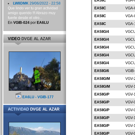
EA5IIC
VGA-
LW8DMK
29/06/2022 - 22:58
Que lindo ver tu gran actividad
EA5IIC
VGA-
amigo querido !!! Abrazo muy
EA5IIC
VGA-
fuerte desde el otro...
En
VGIB-024
por
EA6LU
EA5IIC
VGA-
EA5IIG/4
VGCU
VIDEO
DVGE AL AZAR
EA5IIG/4
VGCU
EA5IIG/4
VGCU
EA5IIG/4
VGCU
EA5IIG/4
VGCU
EA5IIG/6
VGIB
EA5IIG/M
VGV-
EA5IIG/M
VGV-
EA5IIG/P
VGV-
EA6LU - VGIB-177
EA5IIG/P
VGV-
ACTIVIDAD
DVGE AL AZAR
EA5IIG/P
VGV-
EA5IIG/P
VGV-
EA5IIG/P
VGV-
EA5IIG/P
VGV-