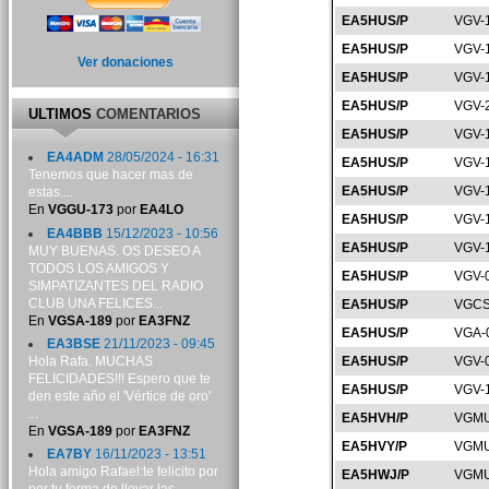
EA5HUS/P
VGV-
EA5HUS/P
VGV-
Ver donaciones
EA5HUS/P
VGV-
EA5HUS/P
VGV-
ULTIMOS
COMENTARIOS
EA5HUS/P
VGV-
EA4ADM
28/05/2024 - 16:31
EA5HUS/P
VGV-
Tenemos que hacer mas de
EA5HUS/P
VGV-
estas....
En
VGGU-173
por
EA4LO
EA5HUS/P
VGV-
EA4BBB
15/12/2023 - 10:56
EA5HUS/P
VGV-
MUY BUENAS. OS DESEO A
TODOS LOS AMIGOS Y
EA5HUS/P
VGV-
SIMPATIZANTES DEL RADIO
CLUB UNA FELICES...
EA5HUS/P
VGCS
En
VGSA-189
por
EA3FNZ
EA5HUS/P
VGA-
EA3BSE
21/11/2023 - 09:45
Hola Rafa. MUCHAS
EA5HUS/P
VGV-
FELICIDADES!!! Espero que te
EA5HUS/P
VGV-
den este año el 'Vértice de oro'
...
EA5HVH/P
VGMU
En
VGSA-189
por
EA3FNZ
EA5HVY/P
VGMU
EA7BY
16/11/2023 - 13:51
Hola amigo Rafael:te felicito por
EA5HWJ/P
VGMU