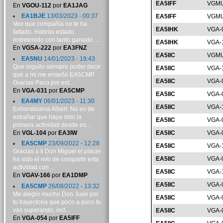
EA5IFF
VGMU
En
VGOU-112
por
EA1JAG
EA1BJE
13/03/2023 - 00:37
EA5IFF
VGMU
Veo que compañía no te ha
EA5IHK
VGA-
faltado. Habrás estado
entretenido con tanto ganado. ...
EA5IHK
VGA-
En
VGSA-222
por
EA3FNZ
EA5IIC
VGMU
EA5NU
14/01/2023 - 19:43
Que orgullo siempre poder decir
EA5IIC
VGA-
que a mí me enseñó EA5CMP.
EA5IIC
VGA-
Gracias Paco por est...
En
VGA-031
por
EA5CMP
EA5IIC
VGA-
EA4MY
06/01/2023 - 11:30
EA5IIC
VGA-
Enhorabuena Albert. No es de
extrañar que haya sido la
EA5IIC
VGA-
primera actividad desde es...
En
VGL-104
por
EA3IW
EA5IIC
VGA-
EA5CMP
23/09/2022 - 12:28
EA5IIC
VGA-
Gracias a ti Don Miguel el placer
EA5IIC
VGA-
ha sido el mío de compartir esta
actividad con ...
EA5IIC
VGA-
En
VGAV-166
por
EA1DMP
EA5IIC
VGA-
EA5CMP
26/08/2022 - 13:32
Me alegro mucho Don Juan por
EA5IIC
VGA-
tu trayectoria que poco a poco te
vas superando, incl...
EA5IIC
VGA-
En
VGA-054
por
EA5IFF