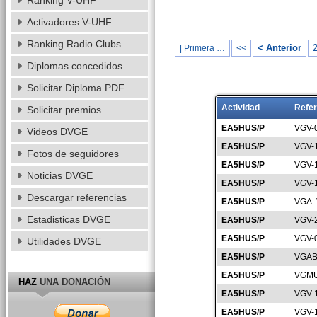
Ranking V-UHF
Activadores V-UHF
Ranking Radio Clubs
< Anterior
| Primera …
<<
Diplomas concedidos
Solicitar Diploma PDF
Actividad
Refer
Solicitar premios
EA5HUS/P
VGV-
Videos DVGE
EA5HUS/P
VGV-
Fotos de seguidores
EA5HUS/P
VGV-
Noticias DVGE
EA5HUS/P
VGV-
Descargar referencias
EA5HUS/P
VGA-
Estadisticas DVGE
EA5HUS/P
VGV-
EA5HUS/P
VGV-
Utilidades DVGE
EA5HUS/P
VGAB
EA5HUS/P
VGMU
HAZ
UNA DONACIÓN
EA5HUS/P
VGV-
EA5HUS/P
VGV-