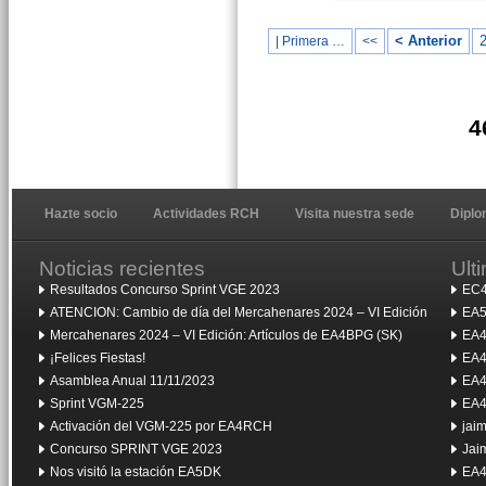
< Anterior
| Primera …
<<
4
Hazte socio
Actividades RCH
Visita nuestra sede
Dipl
Noticias recientes
Ult
Resultados Concurso Sprint VGE 2023
EC4
ATENCION: Cambio de día del Mercahenares 2024 – VI Edición
EA5
Mercahenares 2024 – VI Edición: Artículos de EA4BPG (SK)
EA4
¡Felices Fiestas!
EA4
Asamblea Anual 11/11/2023
EA4
Sprint VGM-225
EA4
Activación del VGM-225 por EA4RCH
jai
Concurso SPRINT VGE 2023
Jai
Nos visitó la estación EA5DK
EA4