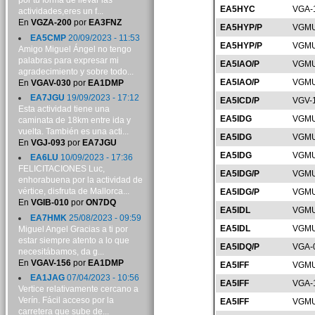
por tu forma de llevar las
EA5HYC
VGA-
actividades,eres un f...
En
VGZA-200
por
EA3FNZ
EA5HYP/P
VGMU
EA5CMP
20/09/2023 - 11:53
EA5HYP/P
VGMU
Amigo Miguel Ángel no tengo
palabras para expresar mi
EA5IAO/P
VGMU
agradecimiento y sobre todo...
EA5IAO/P
VGMU
En
VGAV-030
por
EA1DMP
EA7JGU
19/09/2023 - 17:12
EA5ICD/P
VGV-
Esta actividad tiene una
EA5IDG
VGMU
caminata de 18km entre ida y
vuelta. También es una acti...
EA5IDG
VGMU
En
VGJ-093
por
EA7JGU
EA5IDG
VGMU
EA6LU
10/09/2023 - 17:36
FELICITACIONES Luc,
EA5IDG/P
VGMU
enhorabuena por la actividad de
vértice, disfruta de Mallorca...
EA5IDG/P
VGMU
En
VGIB-010
por
ON7DQ
EA5IDL
VGMU
EA7HMK
25/08/2023 - 09:59
EA5IDL
VGMU
Miguel Angel Gracias a ti por
estar siempre atento a lo que
EA5IDQ/P
VGA-
necesitábamos, da g...
En
VGAV-156
por
EA1DMP
EA5IFF
VGMU
EA1JAG
07/04/2023 - 10:56
EA5IFF
VGA-
Vertice relativamente cercano a
Verín. Fácil acceso por la
EA5IFF
VGMU
carretera que sube de...