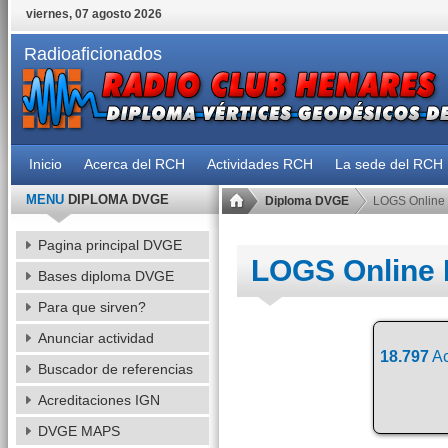
viernes, 07 agosto 2026
Radioaficionados
Inicio
Acerca del RCH
Actividades RCH
La sede del RCH
MENU
DIPLOMA DVGE
Diploma DVGE
LOGS Online
Pagina principal DVGE
LOGS Online
Bases diploma DVGE
Para que sirven?
Anunciar actividad
18.797
Ac
Buscador de referencias
Acreditaciones IGN
DVGE MAPS