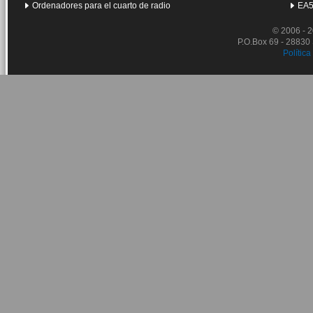
Ordenadores para el cuarto de radio
EA5
© 2006 - 
P.O.Box 69 - 28830
Política