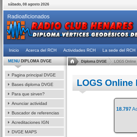
sábado, 08 agosto 2026
Radioaficionados
Inicio
Acerca del RCH
Actividades RCH
La sede del RCH
MENU
DIPLOMA DVGE
Diploma DVGE
LOGS Online
Pagina principal DVGE
LOGS Online
Bases diploma DVGE
Para que sirven?
Anunciar actividad
18.797
Ac
Buscador de referencias
Acreditaciones IGN
DVGE MAPS