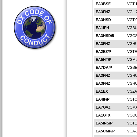
EA3BSE
VGT-
EA3FNZ
VGL-
EA3HSD
VGT-
EA1IPH
VGBU
EA3HSD/5
VGCS
EA3FNZ
VGHU
EA2EZ/P
VGTE
EA5HT/P
VGMU
EA7DA/P
VGSE
EA3FNZ
VGHU
EA3FNZ
VGHU
EA1EX
VGZA
EA4IF/P
VGTO
EA7GVZ
VGMA
EA1GTX
VGOU
EA5INS/P
VGTE
EA5CMP/P
VGA-