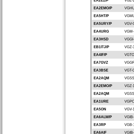
EA2EZ/P
VGZ-
EA2EMO/P
VGHU
EA5HT/P
VGMU
EA5URY/P
VGV-
EA4URG
VGM-
EA3HSD
VGGI
EB1ITJ/P
VGZ-
EA4IF/P
VGTO
EA7GVZ
VGGR
EA3BSE
VGT-
EA2AQM
VGSS
EA2EMO/P
VGZ-
EA2AQM
VGSS
EA1URE
VGPO
EA5ON
VGV-
EA6ALW/P
VGIB
EA3RP
VGB-
EA6AIF
VGIB