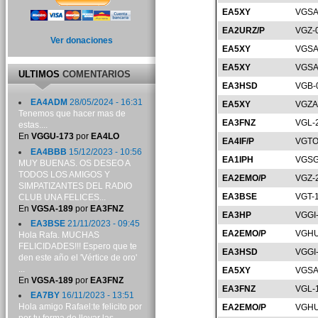
EA5XY
VGSA
EA2URZ/P
VGZ-
Ver donaciones
EA5XY
VGSA
EA5XY
VGSA
ULTIMOS
COMENTARIOS
EA3HSD
VGB-
EA4ADM
28/05/2024 - 16:31
EA5XY
VGZA
Tenemos que hacer mas de
EA3FNZ
VGL-
estas....
En
VGGU-173
por
EA4LO
EA4IF/P
VGTO
EA4BBB
15/12/2023 - 10:56
EA1IPH
VGSG
MUY BUENAS. OS DESEO A
TODOS LOS AMIGOS Y
EA2EMO/P
VGZ-
SIMPATIZANTES DEL RADIO
EA3BSE
VGT-
CLUB UNA FELICES...
En
VGSA-189
por
EA3FNZ
EA3HP
VGGI
EA3BSE
21/11/2023 - 09:45
EA2EMO/P
VGHU
Hola Rafa. MUCHAS
FELICIDADES!!! Espero que te
EA3HSD
VGGI
den este año el 'Vértice de oro'
...
EA5XY
VGSA
En
VGSA-189
por
EA3FNZ
EA3FNZ
VGL-
EA7BY
16/11/2023 - 13:51
Hola amigo Rafael:te felicito por
EA2EMO/P
VGHU