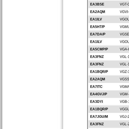
EA3BSE
VGT-
EA2AQM
VGVI
EA1ILV
VGOU
EA5HT/P
VGMU
EA7DA/P
VGSE
EA1ILV
VGOU
EA5CMP/P
VGA-
EA3FNZ
VGL-
EA3FNZ
VGL-
EA1BQR/P
VGZ-
EA2AQM
VGSS
EA7ITC
VGMA
EA4GVJ/P
VGM-
EA3DYI
VGB-
EA1BQR/P
VGGU
EA7JGU/M
VGJ-
EA3FNZ
VGL-