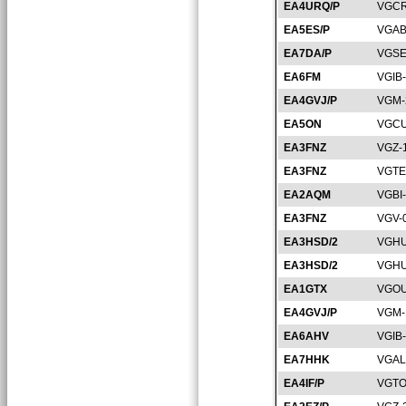
EA4URQ/P
VGCR
EA5ES/P
VGAB
EA7DA/P
VGSE
EA6FM
VGIB
EA4GVJ/P
VGM-
EA5ON
VGCU
EA3FNZ
VGZ-
EA3FNZ
VGTE
EA2AQM
VGBI
EA3FNZ
VGV-
EA3HSD/2
VGHU
EA3HSD/2
VGHU
EA1GTX
VGOU
EA4GVJ/P
VGM-
EA6AHV
VGIB
EA7HHK
VGAL
EA4IF/P
VGTO