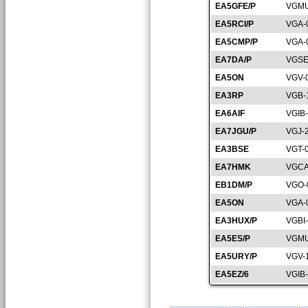
EA5GFE/P
VGMU
EA5RCI/P
VGA-
EA5CMP/P
VGA-
EA7DA/P
VGSE
EA5ON
VGV-
EA3RP
VGB-
EA6AIF
VGIB
EA7JGU/P
VGJ-
EA3BSE
VGT-
EA7HMK
VGCA
EB1DM/P
VGO-
EA5ON
VGA-
EA3HUX/P
VGBI
EA5ES/P
VGMU
EA5URY/P
VGV-
EA5EZ/6
VGIB