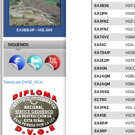
EA3BSE
VGT-
EA1IPH
VGSG
EA3FNZ
VGZ-
EA3FNZ
VGZ-
EA3BBJ/P - VGL-006
EA7GVZ
VGMA
SIGUENOS
EA5XC
VGA-
EA7DA/P
VGSE
EA2EZ/P
VGTE
EA5ON
VGCU
EA2AQM
VGBU
Tweets por DVGE_RCH
EA2AQM
VGBI
EA3HSD
VGGI
EC7RC
VGGR
EA3FNZ
VGL-
EA4SE
VGCR
EA4IF/P
VGTO
EA3RP
VGGI