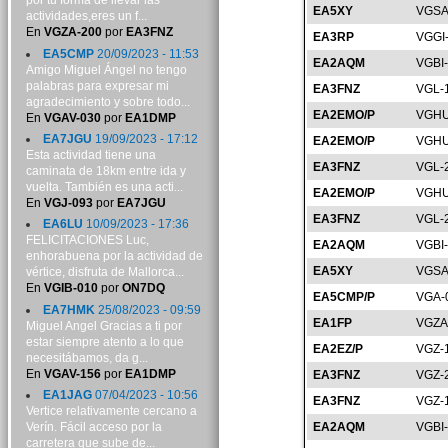
por tu forma de llevar las
EA5XY
VGSA
actividades,eres un f...
En
VGZA-200
por
EA3FNZ
EA3RP
VGGI
EA5CMP
20/09/2023 - 11:53
EA2AQM
VGBI
Amigo Miguel Ángel no tengo
palabras para expresar mi
EA3FNZ
VGL-
agradecimiento y sobre todo...
EA2EMO/P
VGHU
En
VGAV-030
por
EA1DMP
EA7JGU
19/09/2023 - 17:12
EA2EMO/P
VGHU
Esta actividad tiene una
EA3FNZ
VGL-
caminata de 18km entre ida y
vuelta. También es una acti...
EA2EMO/P
VGHU
En
VGJ-093
por
EA7JGU
EA3FNZ
VGL-
EA6LU
10/09/2023 - 17:36
FELICITACIONES Luc,
EA2AQM
VGBI
enhorabuena por la actividad de
EA5XY
VGSA
vértice, disfruta de Mallorca...
En
VGIB-010
por
ON7DQ
EA5CMP/P
VGA-
EA7HMK
25/08/2023 - 09:59
EA1FP
VGZA
Miguel Angel Gracias a ti por
estar siempre atento a lo que
EA2EZ/P
VGZ-
necesitábamos, da g...
En
VGAV-156
por
EA1DMP
EA3FNZ
VGZ-
EA1JAG
07/04/2023 - 10:56
EA3FNZ
VGZ-
Vertice relativamente cercano a
Verín. Fácil acceso por la
EA2AQM
VGBI
carretera que sube de...