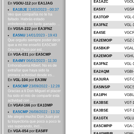
EA1AZC
VGOU
En
VGOU-112
por
EA1JAG
EA5XY
VGSA
EA1BJE
13/03/2023 - 00:37
Veo que compañía no te ha
EA3TO/P
VGL-
faltado. Habrás estado
entretenido con tanto ganado. ...
EA3FNZ
VGL-
En
VGSA-222
por
EA3FNZ
EA4SE
VGCR
EA5NU
14/01/2023 - 19:43
Que orgullo siempre poder decir
EA2EMO/P
VGZ-
que a mí me enseñó EA5CMP.
EA5BK/P
VGAL
Gracias Paco por est...
En
VGA-031
por
EA5CMP
EA2EMO/P
VGHU
EA4MY
06/01/2023 - 11:30
EA3FNZ
VGL-
Enhorabuena Albert. No es de
extrañar que haya sido la
EA2AQM
VGBI
primera actividad desde es...
EA3URA
VGT-
En
VGL-104
por
EA3IW
EA5CMP
23/09/2022 - 12:28
EA5INS/P
VGCS
Gracias a ti Don Miguel el placer
EA1IPH
VGBU
ha sido el mío de compartir esta
actividad con ...
EA3BSE
VGT-
En
VGAV-166
por
EA1DMP
EA3BSE
VGT-
EA5CMP
26/08/2022 - 13:32
Me alegro mucho Don Juan por
EA1GTX
VGLU
tu trayectoria que poco a poco te
EA5CMP/P
VGA-
vas superando, incl...
En
VGA-054
por
EA5IFF
EA4GWR/P
VGM-