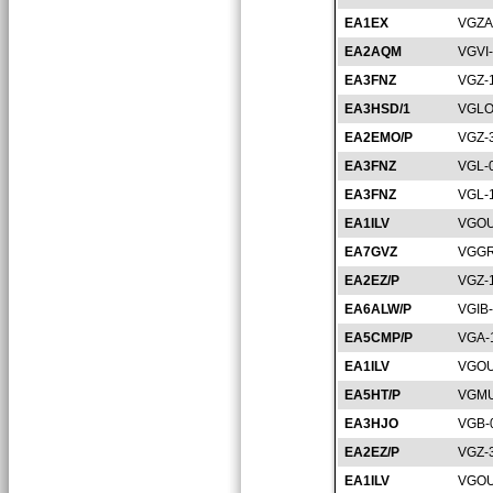
EA1EX
VGZA
EA2AQM
VGVI
EA3FNZ
VGZ-
EA3HSD/1
VGLO
EA2EMO/P
VGZ-
EA3FNZ
VGL-
EA3FNZ
VGL-
EA1ILV
VGOU
EA7GVZ
VGGR
EA2EZ/P
VGZ-
EA6ALW/P
VGIB
EA5CMP/P
VGA-
EA1ILV
VGOU
EA5HT/P
VGMU
EA3HJO
VGB-
EA2EZ/P
VGZ-
EA1ILV
VGOU