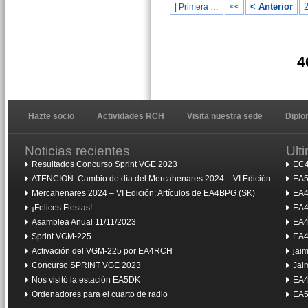
< Anterior
| Primera …
<<
4
Hazte socio
Actividades RCH
Visita nuestra sede
Dipl
Noticias recientes
Ult
Resultados Concurso Sprint VGE 2023
EC4
ATENCION: Cambio de día del Mercahenares 2024 – VI Edición
EA5
Mercahenares 2024 – VI Edición: Artículos de EA4BPG (SK)
EA4
¡Felices Fiestas!
EA4
Asamblea Anual 11/11/2023
EA4
Sprint VGM-225
EA4
Activación del VGM-225 por EA4RCH
jai
Concurso SPRINT VGE 2023
Jai
Nos visitó la estación EA5DK
EA4
Ordenadores para el cuarto de radio
EA5