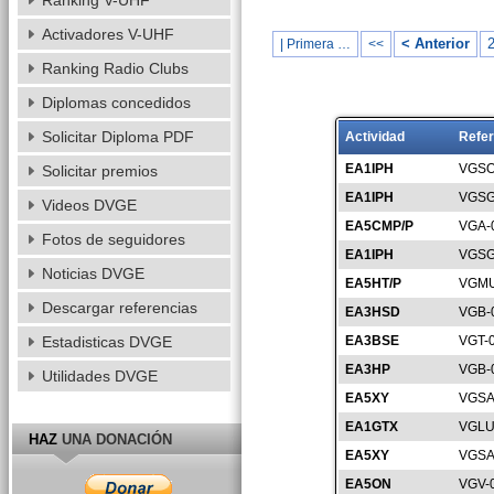
Ranking V-UHF
Activadores V-UHF
< Anterior
| Primera …
<<
Ranking Radio Clubs
Diplomas concedidos
Solicitar Diploma PDF
Actividad
Refer
EA1IPH
VGSO
Solicitar premios
EA1IPH
VGSG
Videos DVGE
EA5CMP/P
VGA-
Fotos de seguidores
EA1IPH
VGSG
Noticias DVGE
EA5HT/P
VGMU
Descargar referencias
EA3HSD
VGB-
Estadisticas DVGE
EA3BSE
VGT-
EA3HP
VGB-
Utilidades DVGE
EA5XY
VGSA
EA1GTX
VGLU
HAZ
UNA DONACIÓN
EA5XY
VGSA
EA5ON
VGV-