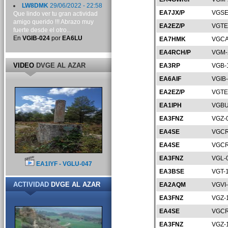
LW8DMK
29/06/2022 - 22:58
EA7JX/P
VGSE
Que lindo ver tu gran actividad
amigo querido !!! Abrazo muy
EA2EZ/P
VGTE
fuerte desde el otro...
En
VGIB-024
por
EA6LU
EA7HMK
VGCA
EA4RCH/P
VGM-
VIDEO
DVGE AL AZAR
EA3RP
VGB-
EA6AIF
VGIB
EA2EZ/P
VGTE
EA1IPH
VGBU
EA3FNZ
VGZ-
EA4SE
VGCR
EA4SE
VGCR
EA3FNZ
VGL-
EA1IYF - VGLU-047
EA3BSE
VGT-
ACTIVIDAD
DVGE AL AZAR
EA2AQM
VGVI
EA3FNZ
VGZ-
EA4SE
VGCR
EA3FNZ
VGZ-