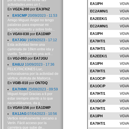
por tu forma de llevar las
EA1IPH
VGVA
actividades,eres un f...
En
VGZA-200
por
EA3FNZ
EC2AMN/1
VGVA
EA5CMP
20/09/2023 - 11:53
EA2EEK/1
VGVA
Amigo Miguel Ángel no tengo
palabras para expresar mi
EC2AMN/1
VGVA
agradecimiento y sobre todo...
EA1IPH
VGVA
En
VGAV-030
por
EA1DMP
EA7JGU
19/09/2023 - 17:12
EA7IHT/1
VGVA
Esta actividad tiene una
EA7IHT/1
VGVA
caminata de 18km entre ida y
vuelta. También es una acti...
EA2EEK/1
VGVA
En
VGJ-093
por
EA7JGU
EA1IPH
VGVA
EA6LU
10/09/2023 - 17:36
FELICITACIONES Luc,
EA7IHT/1
VGVA
enhorabuena por la actividad de
vértice, disfruta de Mallorca...
EA1OC/P
VGVA
En
VGIB-010
por
ON7DQ
EA1OC/P
VGVA
EA7HMK
25/08/2023 - 09:59
EA7IHT/1
VGVA
Miguel Angel Gracias a ti por
estar siempre atento a lo que
EA1OC/P
VGVA
necesitábamos, da g...
En
VGAV-156
por
EA1DMP
EA7IHT/1
VGVA
EA1JAG
07/04/2023 - 10:56
EA1IPH
VGVA
Vertice relativamente cercano a
Verín. Fácil acceso por la
EA7IHT/1
VGVA
carretera que sube de...