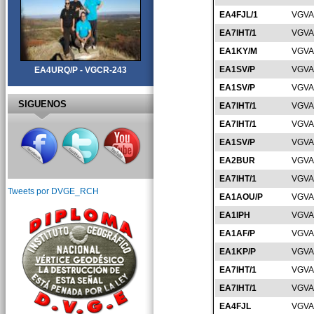
EA4FJL/1
VGVA
EA7IHT/1
VGVA
EA1KY/M
VGVA
EA1SV/P
VGVA
EA4URQ/P - VGCR-243
EA1SV/P
VGVA
SIGUENOS
EA7IHT/1
VGVA
EA7IHT/1
VGVA
EA1SV/P
VGVA
EA2BUR
VGVA
EA7IHT/1
VGVA
Tweets por DVGE_RCH
EA1AOU/P
VGVA
EA1IPH
VGVA
EA1AF/P
VGVA
EA1KP/P
VGVA
EA7IHT/1
VGVA
EA7IHT/1
VGVA
EA4FJL
VGVA