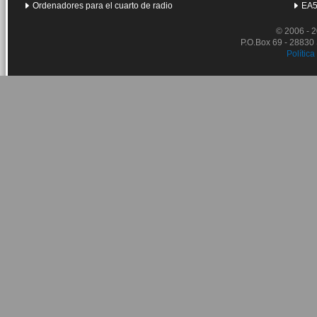
Ordenadores para el cuarto de radio
EA5
© 2006 - 
P.O.Box 69 - 28830
Política