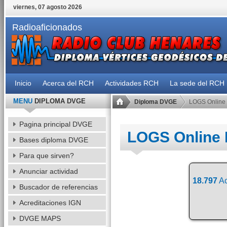
viernes, 07 agosto 2026
Radioaficionados
Inicio
Acerca del RCH
Actividades RCH
La sede del RCH
MENU
DIPLOMA DVGE
Diploma DVGE
LOGS Online
Pagina principal DVGE
LOGS Online
Bases diploma DVGE
Para que sirven?
Anunciar actividad
18.797
Ac
Buscador de referencias
Acreditaciones IGN
DVGE MAPS