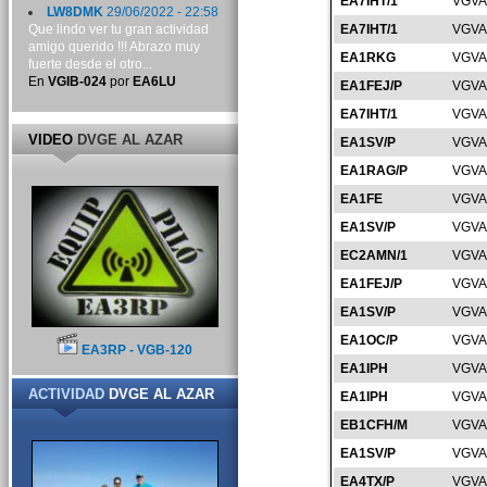
EA7IHT/1
VGVA
LW8DMK
29/06/2022 - 22:58
Que lindo ver tu gran actividad
EA7IHT/1
VGVA
amigo querido !!! Abrazo muy
EA1RKG
VGVA
fuerte desde el otro...
En
VGIB-024
por
EA6LU
EA1FEJ/P
VGVA
EA7IHT/1
VGVA
VIDEO
DVGE AL AZAR
EA1SV/P
VGVA
EA1RAG/P
VGVA
EA1FE
VGVA
EA1SV/P
VGVA
EC2AMN/1
VGVA
EA1FEJ/P
VGVA
EA1SV/P
VGVA
EA1OC/P
VGVA
EA3RP - VGB-120
EA1IPH
VGVA
ACTIVIDAD
DVGE AL AZAR
EA1IPH
VGVA
EB1CFH/M
VGVA
EA1SV/P
VGVA
EA4TX/P
VGVA