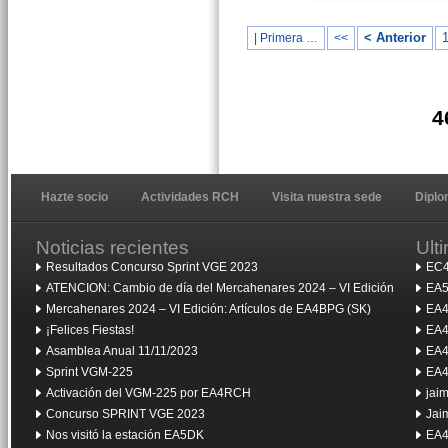
< Anterior
| Primera …
<<
4
Hazte socio
Actividades RCH
Visita nuestra sede
Dipl
Noticias recientes
Ult
Resultados Concurso Sprint VGE 2023
EC4
ATENCION: Cambio de día del Mercahenares 2024 – VI Edición
EA5
Mercahenares 2024 – VI Edición: Artículos de EA4BPG (SK)
EA4
¡Felices Fiestas!
EA4
Asamblea Anual 11/11/2023
EA4
Sprint VGM-225
EA4
Activación del VGM-225 por EA4RCH
jai
Concurso SPRINT VGE 2023
Jai
Nos visitó la estación EA5DK
EA4