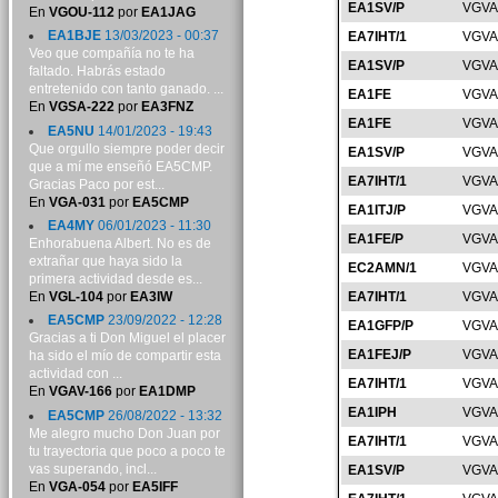
EA1SV/P
VGVA
En
VGOU-112
por
EA1JAG
EA1BJE
13/03/2023 - 00:37
EA7IHT/1
VGVA
Veo que compañía no te ha
EA1SV/P
VGVA
faltado. Habrás estado
entretenido con tanto ganado. ...
EA1FE
VGVA
En
VGSA-222
por
EA3FNZ
EA1FE
VGVA
EA5NU
14/01/2023 - 19:43
Que orgullo siempre poder decir
EA1SV/P
VGVA
que a mí me enseñó EA5CMP.
EA7IHT/1
VGVA
Gracias Paco por est...
En
VGA-031
por
EA5CMP
EA1ITJ/P
VGVA
EA4MY
06/01/2023 - 11:30
EA1FE/P
VGVA
Enhorabuena Albert. No es de
extrañar que haya sido la
EC2AMN/1
VGVA
primera actividad desde es...
En
VGL-104
por
EA3IW
EA7IHT/1
VGVA
EA5CMP
23/09/2022 - 12:28
EA1GFP/P
VGVA
Gracias a ti Don Miguel el placer
EA1FEJ/P
VGVA
ha sido el mío de compartir esta
actividad con ...
EA7IHT/1
VGVA
En
VGAV-166
por
EA1DMP
EA1IPH
VGVA
EA5CMP
26/08/2022 - 13:32
Me alegro mucho Don Juan por
EA7IHT/1
VGVA
tu trayectoria que poco a poco te
vas superando, incl...
EA1SV/P
VGVA
En
VGA-054
por
EA5IFF