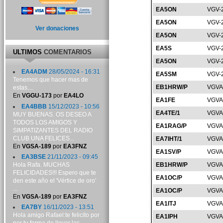
EA5ON
VGV-
EA5ON
VGV-
Ver donaciones
EA5ON
VGV-
EA5S
VGV-
ULTIMOS
COMENTARIOS
EA5ON
VGV-
EA4ADM
28/05/2024 - 16:31
EA5SM
VGV-
Tenemos que hacer mas de
EB1HRW/P
VGVA
estas....
En
VGGU-173
por
EA4LO
EA1FE
VGVA
EA4BBB
15/12/2023 - 10:56
EA4TE/1
VGVA
MUY BUENAS. OS DESEO A
TODOS LOS AMIGOS Y
EA1RAG/P
VGVA
SIMPATIZANTES DEL RADIO
CLUB UNA FELICES...
EA7IHT/1
VGVA
En
VGSA-189
por
EA3FNZ
EA1SV/P
VGVA
EA3BSE
21/11/2023 - 09:45
Hola Rafa. MUCHAS
EB1HRW/P
VGVA
FELICIDADES!!! Espero que te
EA1OC/P
VGVA
den este año el 'Vértice de oro'
...
EA1OC/P
VGVA
En
VGSA-189
por
EA3FNZ
EA1ITJ
VGVA
EA7BY
16/11/2023 - 13:51
Hola amigo Rafael:te felicito por
EA1IPH
VGVA