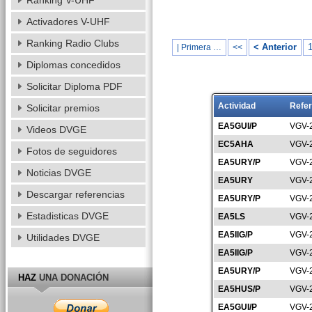
Ranking V-UHF
Activadores V-UHF
Ranking Radio Clubs
< Anterior
| Primera …
<<
Diplomas concedidos
Solicitar Diploma PDF
Actividad
Refer
Solicitar premios
EA5GUI/P
VGV-
Videos DVGE
EC5AHA
VGV-
Fotos de seguidores
EA5URY/P
VGV-
Noticias DVGE
EA5URY
VGV-
Descargar referencias
EA5URY/P
VGV-
Estadisticas DVGE
EA5LS
VGV-
EA5IIG/P
VGV-
Utilidades DVGE
EA5IIG/P
VGV-
EA5URY/P
VGV-
HAZ
UNA DONACIÓN
EA5HUS/P
VGV-
EA5GUI/P
VGV-