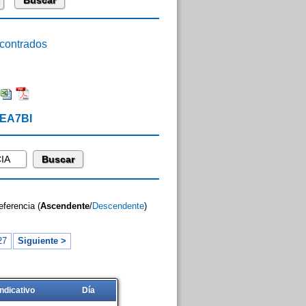
ontrados
 EA7BI
eferencia (
Ascendente
/
Descendente
)
27
Siguiente >
Indicativo
Día