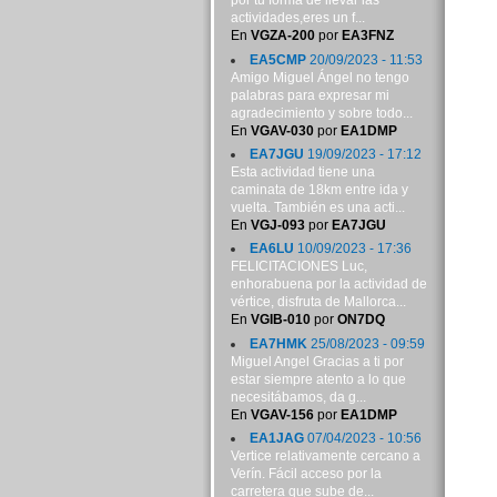
por tu forma de llevar las
actividades,eres un f...
En
VGZA-200
por
EA3FNZ
EA5CMP
20/09/2023 - 11:53
Amigo Miguel Ángel no tengo
palabras para expresar mi
agradecimiento y sobre todo...
En
VGAV-030
por
EA1DMP
EA7JGU
19/09/2023 - 17:12
Esta actividad tiene una
caminata de 18km entre ida y
vuelta. También es una acti...
En
VGJ-093
por
EA7JGU
EA6LU
10/09/2023 - 17:36
FELICITACIONES Luc,
enhorabuena por la actividad de
vértice, disfruta de Mallorca...
En
VGIB-010
por
ON7DQ
EA7HMK
25/08/2023 - 09:59
Miguel Angel Gracias a ti por
estar siempre atento a lo que
necesitábamos, da g...
En
VGAV-156
por
EA1DMP
EA1JAG
07/04/2023 - 10:56
Vertice relativamente cercano a
Verín. Fácil acceso por la
carretera que sube de...