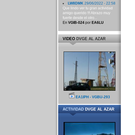
LW8DMK
29/06/2022 - 22:58
Que lindo ver tu gran actividad
amigo querido !!! Abrazo muy
fuerte desde el otro...
En
VGIB-024
por
EA6LU
VIDEO
DVGE AL AZAR
EA1IPH - VGBU-293
ACTIVIDAD
DVGE AL AZAR