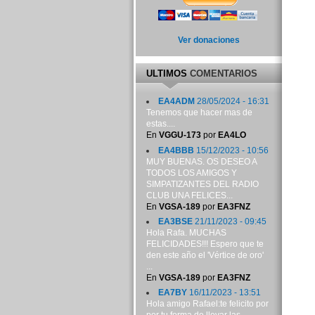
Ver donaciones
ULTIMOS
COMENTARIOS
EA4ADM
28/05/2024 - 16:31
Tenemos que hacer mas de
estas....
En
VGGU-173
por
EA4LO
EA4BBB
15/12/2023 - 10:56
MUY BUENAS. OS DESEO A
TODOS LOS AMIGOS Y
SIMPATIZANTES DEL RADIO
CLUB UNA FELICES...
En
VGSA-189
por
EA3FNZ
EA3BSE
21/11/2023 - 09:45
Hola Rafa. MUCHAS
FELICIDADES!!! Espero que te
den este año el 'Vértice de oro'
...
En
VGSA-189
por
EA3FNZ
EA7BY
16/11/2023 - 13:51
Hola amigo Rafael:te felicito por