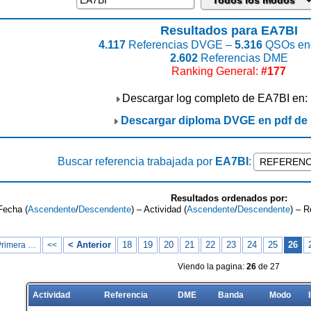
Resultados para EA7BI
4.117
Referencias DVGE –
5.316
QSOs enc
2.602
Referencias DME
Ranking General:
#177
Descargar log completo de EA7BI en:
Descargar diploma DVGE en pdf de
Buscar referencia trabajada por
EA7BI
:
Resultados ordenados por:
Fecha (
Ascendente
/
Descendente
) – Actividad (
Ascendente
/
Descendente
) – R
< Anterior
18
19
20
21
22
23
24
25
26
Primera …
<<
Viendo la pagina:
26
de 27
Actividad
Referencia
DME
Banda
Modo