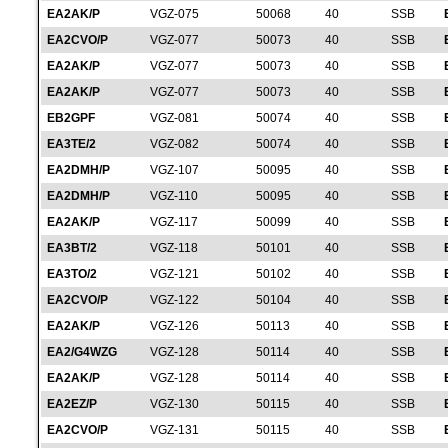
EA2AK/P
VGZ-075
50068
40
SSB
EA2CVO/P
VGZ-077
50073
40
SSB
EA2AK/P
VGZ-077
50073
40
SSB
EA2AK/P
VGZ-077
50073
40
SSB
EB2GPF
VGZ-081
50074
40
SSB
EA3TE/2
VGZ-082
50074
40
SSB
EA2DMH/P
VGZ-107
50095
40
SSB
EA2DMH/P
VGZ-110
50095
40
SSB
EA2AK/P
VGZ-117
50099
40
SSB
EA3BT/2
VGZ-118
50101
40
SSB
EA3TO/2
VGZ-121
50102
40
SSB
EA2CVO/P
VGZ-122
50104
40
SSB
EA2AK/P
VGZ-126
50113
40
SSB
EA2/G4WZG
VGZ-128
50114
40
SSB
EA2AK/P
VGZ-128
50114
40
SSB
EA2EZ/P
VGZ-130
50115
40
SSB
EA2CVO/P
VGZ-131
50115
40
SSB