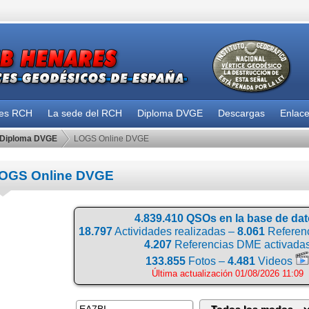
des RCH
La sede del RCH
Diploma DVGE
Descargas
Enlac
Diploma DVGE
LOGS Online DVGE
OGS Online DVGE
4.839.410 QSOs en la base de da
18.797
Actividades realizadas –
8.061
Referenc
4.207
Referencias DME activada
133.855
Fotos –
4.481
Videos
Última actualización 01/08/2026 11:09