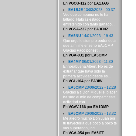
En
VGOU-112
por
EA1JAG
EA1BJE
13/03/2023 - 00:37
Veo que compañía no te ha
faltado. Habrás estado
entretenido con tanto ganado. ...
En
VGSA-222
por
EA3FNZ
EA5NU
14/01/2023 - 19:43
Que orgullo siempre poder decir
que a mí me enseñó EA5CMP.
Gracias Paco por est...
En
VGA-031
por
EA5CMP
EA4MY
06/01/2023 - 11:30
Enhorabuena Albert. No es de
extrañar que haya sido la
primera actividad desde es...
En
VGL-104
por
EA3IW
EA5CMP
23/09/2022 - 12:28
Gracias a ti Don Miguel el placer
ha sido el mío de compartir esta
actividad con ...
En
VGAV-166
por
EA1DMP
EA5CMP
26/08/2022 - 13:32
Me alegro mucho Don Juan por
tu trayectoria que poco a poco te
vas superando, incl...
En
VGA-054
por
EA5IFF