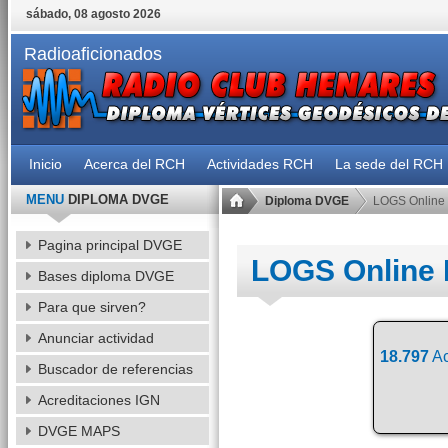
sábado, 08 agosto 2026
Radioaficionados
Inicio
Acerca del RCH
Actividades RCH
La sede del RCH
MENU
DIPLOMA DVGE
Diploma DVGE
LOGS Online
Pagina principal DVGE
LOGS Online
Bases diploma DVGE
Para que sirven?
Anunciar actividad
18.797
Ac
Buscador de referencias
Acreditaciones IGN
DVGE MAPS