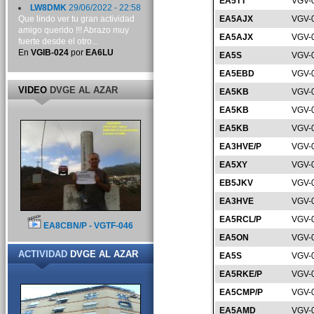
EA5TT
VGV-
LW8DMK
29/06/2022 - 22:58
Que lindo ver tu gran actividad
EA5AJX
VGV-
amigo querido !!! Abrazo muy
EA5AJX
VGV-
fuerte desde el otro...
En
VGIB-024
por
EA6LU
EA5S
VGV-
EA5EBD
VGV-
VIDEO
DVGE AL AZAR
EA5KB
VGV-
EA5KB
VGV-
EA5KB
VGV-
EA3HVE/P
VGV-
EA5XY
VGV-
EB5JKV
VGV-
EA3HVE
VGV-
EA5RCL/P
VGV-
EA8CBN/P - VGTF-046
EA5ON
VGV-
ACTIVIDAD
DVGE AL AZAR
EA5S
VGV-
EA5RKE/P
VGV-
EA5CMP/P
VGV-
EA5AMD
VGV-