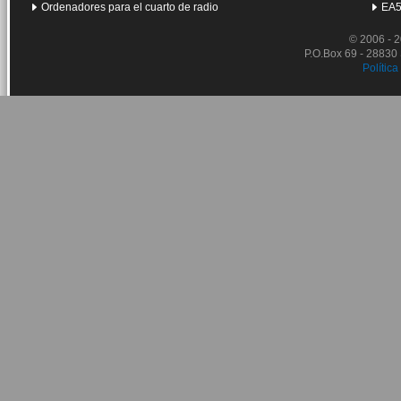
Ordenadores para el cuarto de radio
EA5
© 2006 - 
P.O.Box 69 - 28830
Política