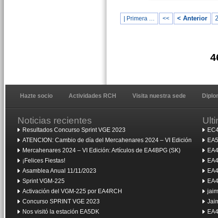
< Anterior
| Primera …
<<
4
Hazte socio
Actividades RCH
Visita nuestra sede
Dipl
Noticias recientes
Ult
Resultados Concurso Sprint VGE 2023
EC4
ATENCION: Cambio de día del Mercahenares 2024 – VI Edición
EA5
Mercahenares 2024 – VI Edición: Artículos de EA4BPG (SK)
EA4
¡Felices Fiestas!
EA4
Asamblea Anual 11/11/2023
EA4
Sprint VGM-225
EA4
Activación del VGM-225 por EA4RCH
jai
Concurso SPRINT VGE 2023
Jai
Nos visitó la estación EA5DK
EA4