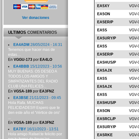
EA5XY
VGV-
EA5ON
VGV-
Ver donaciones
EA5ER/P
VGV-
EA5S
VGV-
ULTIMOS
COMENTARIOS
EA5URY/P
VGV-
EA4ADM
28/05/2024 - 16:31
EA5S
VGV-
Tenemos que hacer mas de
EA5ER/P
VGV-
estas....
En
VGGU-173
por
EA4LO
EA5HUS/P
VGV-
EA4BBB
15/12/2023 - 10:56
EA5AJX
VGV-
MUY BUENAS. OS DESEO A
TODOS LOS AMIGOS Y
EA5S
VGV-
SIMPATIZANTES DEL RADIO
CLUB UNA FELICES...
EA5AJX
VGV-
En
VGSA-189
por
EA3FNZ
EA5S
VGV-
EA3BSE
21/11/2023 - 09:45
Hola Rafa. MUCHAS
EA5HUS/P
VGV-
FELICIDADES!!! Espero que te
EA5ON
VGV-
den este año el 'Vértice de oro'
...
EA5RCL/P
VGV-
En
VGSA-189
por
EA3FNZ
EA5URY/P
VGV-
EA7BY
16/11/2023 - 13:51
Hola amigo Rafael:te felicito por
EA5RKE
VGV-