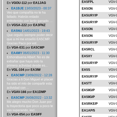
EA5FPL
VGV-
En
VGOU-112
por
EA1JAG
EA1BJE
13/03/2023 - 00:37
EA5ON
VGV-
Veo que compañía no te ha
EA5URY/P
VGV-
faltado. Habrás estado
entretenido con tanto ganado. ...
EA5URY/P
VGV-
En
VGSA-222
por
EA3FNZ
EA5ON
VGV-
EA5NU
14/01/2023 - 19:43
Que orgullo siempre poder decir
EA5ON
VGV-
que a mí me enseñó EA5CMP.
EA5URY/P
VGV-
Gracias Paco por est...
En
VGA-031
por
EA5CMP
EA5RCL
VGV-
EA4MY
06/01/2023 - 11:30
EA5XY
VGV-
Enhorabuena Albert. No es de
extrañar que haya sido la
EA5URY/P
VGV-
primera actividad desde es...
En
VGL-104
por
EA3IW
EA5S
VGV-
EA5CMP
23/09/2022 - 12:28
EA5URY/P
VGV-
Gracias a ti Don Miguel el placer
EA5TT
VGV-
ha sido el mío de compartir esta
actividad con ...
EA5IIG/P
VGV-
En
VGAV-166
por
EA1DMP
EA5IIG/P
VGV-
EA5CMP
26/08/2022 - 13:32
Me alegro mucho Don Juan por
EA5RKE/P
VGV-
tu trayectoria que poco a poco te
vas superando, incl...
EA1AP/5
VGV-
En
VGA-054
por
EA5IFF