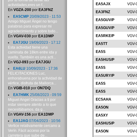
por tu forma de llevar las
EA5AJX
VGV-
actividades,eres un f...
En
VGZA-200
por
EA3FNZ
EA3FNZ
VGV-
EA5CMP
20/09/2023 - 11:53
EA5GUV/P
VGV-
Amigo Miguel Ángel no tengo
palabras para expresar mi
EA5GUV/P
VGV-
agradecimiento y sobre todo...
EA5RKE/P
VGV-
En
VGAV-030
por
EA1DMP
EA7JGU
19/09/2023 - 17:12
EA5TT
VGV-
Esta actividad tiene una
EA5S
VGV-
caminata de 18km entre ida y
vuelta. También es una acti...
EA5HUS/P
VGV-
En
VGJ-093
por
EA7JGU
EA5S
VGV-
EA6LU
10/09/2023 - 17:36
FELICITACIONES Luc,
EA5URY/P
VGV-
enhorabuena por la actividad de
vértice, disfruta de Mallorca...
EA5S
VGV-
En
VGIB-010
por
ON7DQ
EA5S
VGV-
EA7HMK
25/08/2023 - 09:59
EC5AHA
VGV-
Miguel Angel Gracias a ti por
estar siempre atento a lo que
EA5ON
VGV-
necesitábamos, da g...
En
VGAV-156
por
EA1DMP
EA5XY
VGV-
EA1JAG
07/04/2023 - 10:56
EA5HUS/P
VGV-
Vertice relativamente cercano a
Verín. Fácil acceso por la
EA5ON
VGV-
carretera que sube de...