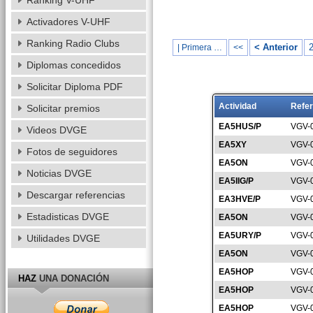
Ranking V-UHF
Activadores V-UHF
Ranking Radio Clubs
< Anterior
| Primera …
<<
Diplomas concedidos
Solicitar Diploma PDF
Actividad
Refer
Solicitar premios
EA5HUS/P
VGV-
Videos DVGE
EA5XY
VGV-
Fotos de seguidores
EA5ON
VGV-
Noticias DVGE
EA5IIG/P
VGV-
Descargar referencias
EA3HVE/P
VGV-
Estadisticas DVGE
EA5ON
VGV-
EA5URY/P
VGV-
Utilidades DVGE
EA5ON
VGV-
EA5HOP
VGV-
HAZ
UNA DONACIÓN
EA5HOP
VGV-
EA5HOP
VGV-