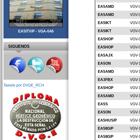
EA5AMD
VGV-
EA5AMD
VGV-
EA5IKT
VGV-
EA5IKT
VGV-
EA5ITV/P - VGA-046
EA5HOP
VGV-
SIGUENOS
EA5HOP
VGV-
EA5AJX
VGV-
EA5ON
VGV-
EA5AMD
VGV-
EA3FBX
VGV-
Tweets por DVGE_RCH
EA5HOP
VGV-
EA5AMD
VGV-
EA5S
VGV-
EA5ON
VGV-
EA5HUS/P
VGV-
EA5IIG/P
VGV-
EA5IIG/P
VGV-