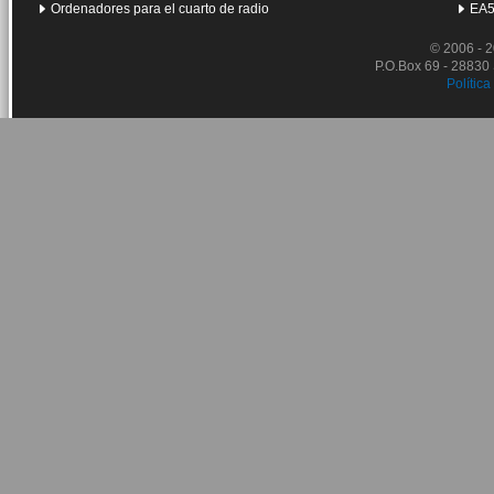
Ordenadores para el cuarto de radio
EA5
© 2006 - 
P.O.Box 69 - 28830
Política