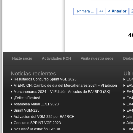
< Anterior
| Primera …
<<
4
Hazte socio
Actividades RCH
Visita nuestra sede
Dipl
Noticias recientes
Ult
Resultados Concurso Sprint VGE 2023
EC4
ATENCION: Cambio de día del Mercahenares 2024 – VI Edición
EA5
Mercahenares 2024 – VI Edición: Artículos de EA4BPG (SK)
EA4
¡Felices Fiestas!
EA4
Asamblea Anual 11/11/2023
EA4
Sprint VGM-225
EA4
Activación del VGM-225 por EA4RCH
jai
Concurso SPRINT VGE 2023
Jai
Nos visitó la estación EA5DK
EA4