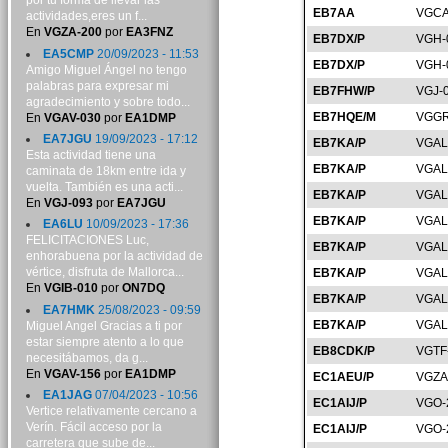
por tu forma de llevar las
EB7AA
VGCA
actividades,eres un f...
En
VGZA-200
por
EA3FNZ
EB7DX/P
VGH-
EA5CMP
20/09/2023 - 11:53
EB7DX/P
VGH-
Amigo Miguel Ángel no tengo
palabras para expresar mi
EB7FHW/P
VGJ-
agradecimiento y sobre todo...
EB7HQE/M
VGGR
En
VGAV-030
por
EA1DMP
EA7JGU
19/09/2023 - 17:12
EB7KA/P
VGAL
Esta actividad tiene una
EB7KA/P
VGAL
caminata de 18km entre ida y
vuelta. También es una acti...
EB7KA/P
VGAL
En
VGJ-093
por
EA7JGU
EB7KA/P
VGAL
EA6LU
10/09/2023 - 17:36
FELICITACIONES Luc,
EB7KA/P
VGAL
enhorabuena por la actividad de
vértice, disfruta de Mallorca...
EB7KA/P
VGAL
En
VGIB-010
por
ON7DQ
EB7KA/P
VGAL
EA7HMK
25/08/2023 - 09:59
EB7KA/P
VGAL
Miguel Angel Gracias a ti por
estar siempre atento a lo que
EB8CDK/P
VGTF
necesitábamos, da g...
En
VGAV-156
por
EA1DMP
EC1AEU/P
VGZA
EA1JAG
07/04/2023 - 10:56
EC1AIJ/P
VGO-
Vertice relativamente cercano a
Verín. Fácil acceso por la
EC1AIJ/P
VGO-
carretera que sube de...