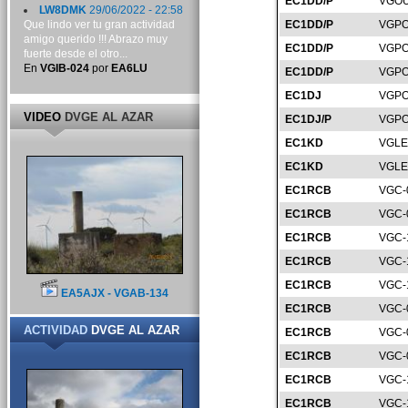
EC1DD/P
VGOU
LW8DMK
29/06/2022 - 22:58
Que lindo ver tu gran actividad
EC1DD/P
VGPO
amigo querido !!! Abrazo muy
EC1DD/P
VGPO
fuerte desde el otro...
En
VGIB-024
por
EA6LU
EC1DD/P
VGPO
EC1DJ
VGPO
VIDEO
DVGE AL AZAR
EC1DJ/P
VGPO
EC1KD
VGLE
EC1KD
VGLE
EC1RCB
VGC-
EC1RCB
VGC-
EC1RCB
VGC-
EC1RCB
VGC-
EC1RCB
VGC-
EA5AJX - VGAB-134
EC1RCB
VGC-
ACTIVIDAD
DVGE AL AZAR
EC1RCB
VGC-
EC1RCB
VGC-
EC1RCB
VGC-
EC1RCB
VGC-