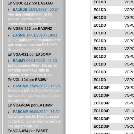
EC1DD
VGPO
En
VGOU-112
por
EA1JAG
EA1BJE
13/03/2023 - 00:37
EC1DD
VGPO
Veo que compañía no te ha
EC1DD
VGPO
faltado. Habrás estado
entretenido con tanto ganado. ...
EC1DD
VGPO
En
VGSA-222
por
EA3FNZ
EC1DD
VGPO
EA5NU
14/01/2023 - 19:43
Que orgullo siempre poder decir
EC1DD
VGPO
que a mí me enseñó EA5CMP.
EC1DD
VGPO
Gracias Paco por est...
En
VGA-031
por
EA5CMP
EC1DD
VGPO
EA4MY
06/01/2023 - 11:30
EC1DD
VGPO
Enhorabuena Albert. No es de
extrañar que haya sido la
EC1DD
VGPO
primera actividad desde es...
En
VGL-104
por
EA3IW
EC1DD
VGPO
EA5CMP
23/09/2022 - 12:28
EC1DD/P
VGPO
Gracias a ti Don Miguel el placer
EC1DD/P
VGPO
ha sido el mío de compartir esta
actividad con ...
EC1DD/P
VGPO
En
VGAV-166
por
EA1DMP
EC1DD/P
VGLU
EA5CMP
26/08/2022 - 13:32
Me alegro mucho Don Juan por
EC1DD/P
VGPO
tu trayectoria que poco a poco te
vas superando, incl...
EC1DD/P
VGOU
En
VGA-054
por
EA5IFF