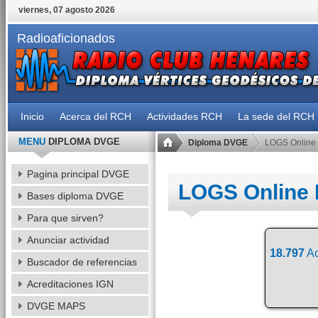
viernes, 07 agosto 2026
Radioaficionados
Inicio
Acerca del RCH
Actividades RCH
La sede del RCH
MENU
DIPLOMA DVGE
Diploma DVGE
LOGS Online
Pagina principal DVGE
LOGS Online
Bases diploma DVGE
Para que sirven?
Anunciar actividad
18.797
Ac
Buscador de referencias
Acreditaciones IGN
DVGE MAPS