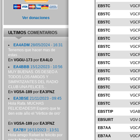
EB5TC
VGCR
EB5TC
VGCR
Ver donaciones
EB5TC
VGCR
EB5TC
VGCR
ULTIMOS
COMENTARIOS
EB5TC
VGCR
EA4ADM
28/05/2024 - 16:31
EB5TC
VGCR
Tenemos que hacer mas de
EB5TC
VGCR
estas....
En
VGGU-173
por
EA4LO
EB5TC
VGCR
EA4BBB
15/12/2023 - 10:56
EB5TC
VGCR
MUY BUENAS. OS DESEO A
TODOS LOS AMIGOS Y
EB5TC
VGCR
SIMPATIZANTES DEL RADIO
CLUB UNA FELICES...
EB5TC
VGCR
En
VGSA-189
por
EA3FNZ
EB5TC
VGCR
EA3BSE
21/11/2023 - 09:45
Hola Rafa. MUCHAS
EB5TC
VGCR
FELICIDADES!!! Espero que te
EB5TT/P
VGAB
den este año el 'Vértice de oro'
...
EB5URT
VGV-
En
VGSA-189
por
EA3FNZ
EB7AA
VGCA
EA7BY
16/11/2023 - 13:51
Hola amigo Rafael:te felicito por
EB7AA
VGCA