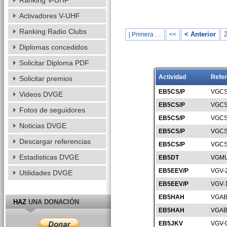
Ranking V-UHF
Activadores V-UHF
Ranking Radio Clubs
< Anterior
| Primera …
<<
Diplomas concedidos
Solicitar Diploma PDF
Actividad
Refer
Solicitar premios
EB5CS/P
VGCS
Videos DVGE
EB5CS/P
VGCS
Fotos de seguidores
EB5CS/P
VGCS
Noticias DVGE
EB5CS/P
VGCS
Descargar referencias
EB5CS/P
VGCS
Estadisticas DVGE
EB5DT
VGMU
EB5EEV/P
VGV-
Utilidades DVGE
EB5EEV/P
VGV-
EB5HAH
VGAB
HAZ
UNA DONACIÓN
EB5HAH
VGAB
EB5JKV
VGV-