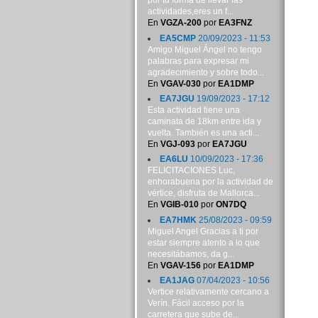
por tu forma de llevar las
actividades,eres un f...
En
VGZA-200
por
EA3FNZ
EA5CMP
20/09/2023 - 11:53
Amigo Miguel Ángel no tengo
palabras para expresar mi
agradecimiento y sobre todo...
En
VGAV-030
por
EA1DMP
EA7JGU
19/09/2023 - 17:12
Esta actividad tiene una
caminata de 18km entre ida y
vuelta. También es una acti...
En
VGJ-093
por
EA7JGU
EA6LU
10/09/2023 - 17:36
FELICITACIONES Luc,
enhorabuena por la actividad de
vértice, disfruta de Mallorca...
En
VGIB-010
por
ON7DQ
EA7HMK
25/08/2023 - 09:59
Miguel Angel Gracias a ti por
estar siempre atento a lo que
necesitábamos, da g...
En
VGAV-156
por
EA1DMP
EA1JAG
07/04/2023 - 10:56
Vertice relativamente cercano a
Verín. Fácil acceso por la
carretera que sube de...