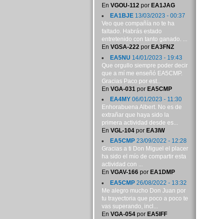
En
VGOU-112
por
EA1JAG
EA1BJE
13/03/2023 - 00:37
Veo que compañía no te ha
faltado. Habrás estado
entretenido con tanto ganado. ...
En
VGSA-222
por
EA3FNZ
EA5NU
14/01/2023 - 19:43
Que orgullo siempre poder decir
que a mí me enseñó EA5CMP.
Gracias Paco por est...
En
VGA-031
por
EA5CMP
EA4MY
06/01/2023 - 11:30
Enhorabuena Albert. No es de
extrañar que haya sido la
primera actividad desde es...
En
VGL-104
por
EA3IW
EA5CMP
23/09/2022 - 12:28
Gracias a ti Don Miguel el placer
ha sido el mío de compartir esta
actividad con ...
En
VGAV-166
por
EA1DMP
EA5CMP
26/08/2022 - 13:32
Me alegro mucho Don Juan por
tu trayectoria que poco a poco te
vas superando, incl...
En
VGA-054
por
EA5IFF