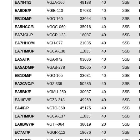
EA7IHT/1
VGZA-166
49188
40
SSB
EA6DB/P
VGIB-113
07033
40
SSB
EB1DM/P
VGO-160
33044
40
SSB
EA5HCC/8
VGGC-060
35016
40
SSB
EA7JCL/P
VGGR-123
18087
40
SSB
EA7HHO/M
VGH-077
21035
40
SSB
EA7HMK/P
VGCA-138
11035
40
SSB
EA5ATK
VGA-072
03086
40
SSB
EA5ADM/P
VGAB-278
02065
40
SSB
EB1DM/P
VGO-105
33031
40
SSB
EA2CVO/P
VGZ-339
50285
40
SSB
EA5BK/P
VGMU-250
30037
40
SSB
EA1IFV/P
VGZA-218
49269
40
SSB
EA4IF/P
VGTO-360
45175
40
SSB
EA7HMK/P
VGCA-137
11035
40
SSB
EA8BWY/P
VGTF-064
38019
20
SSB
EC7AT/P
VGGR-112
18076
40
SSB