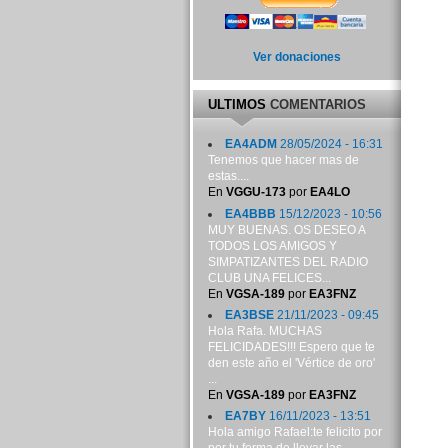
Ver donaciones
ULTIMOS
COMENTARIOS
EA4ADM
28/05/2024 - 16:31
Tenemos que hacer mas de
estas....
En
VGGU-173
por
EA4LO
EA4BBB
15/12/2023 - 10:56
MUY BUENAS. OS DESEO A
TODOS LOS AMIGOS Y
SIMPATIZANTES DEL RADIO
CLUB UNA FELICES...
En
VGSA-189
por
EA3FNZ
EA3BSE
21/11/2023 - 09:45
Hola Rafa. MUCHAS
FELICIDADES!!! Espero que te
den este año el 'Vértice de oro'
...
En
VGSA-189
por
EA3FNZ
EA7BY
16/11/2023 - 13:51
Hola amigo Rafael:te felicito por