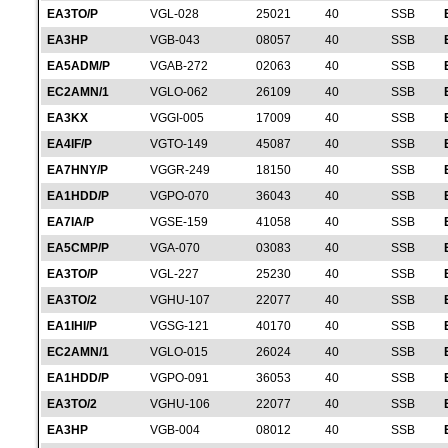
EA3TO/P
VGL-028
25021
40
SSB
EA3HP
VGB-043
08057
40
SSB
EA5ADM/P
VGAB-272
02063
40
SSB
EC2AMN/1
VGLO-062
26109
40
SSB
EA3KX
VGGI-005
17009
40
SSB
EA4IF/P
VGTO-149
45087
40
SSB
EA7HNY/P
VGGR-249
18150
40
SSB
EA1HDD/P
VGPO-070
36043
40
SSB
EA7IA/P
VGSE-159
41058
40
SSB
EA5CMP/P
VGA-070
03083
40
SSB
EA3TO/P
VGL-227
25230
40
SSB
EA3TO/2
VGHU-107
22077
40
SSB
EA1IHI/P
VGSG-121
40170
40
SSB
EC2AMN/1
VGLO-015
26024
40
SSB
EA1HDD/P
VGPO-091
36053
40
SSB
EA3TO/2
VGHU-106
22077
40
SSB
EA3HP
VGB-004
08012
40
SSB