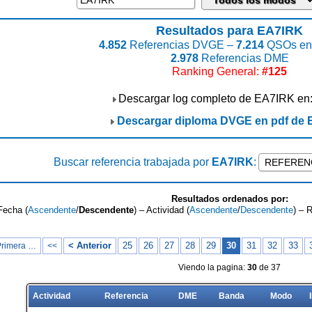
Resultados para EA7IRK
4.852
Referencias DVGE –
7.214
QSOs enc
2.978
Referencias DME
Ranking General:
#125
Descargar log completo de EA7IRK en
Descargar diploma DVGE en pdf de
Buscar referencia trabajada por
EA7IRK
:
Resultados ordenados por:
Fecha (
Ascendente
/
Descendente
) – Actividad (
Ascendente
/
Descendente
) – 
< Anterior
25
26
27
28
29
30
31
32
33
Primera …
<<
Viendo la pagina:
30
de 37
Actividad
Referencia
DME
Banda
Modo