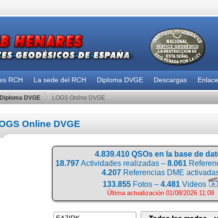
des RCH
La sede del RCH
Diploma DVGE
Descargas
Enlac
Diploma DVGE
LOGS Online DVGE
OGS Online DVGE
4.839.410 QSOs en la base de da
18.797
Actividades realizadas –
8.061
Referenc
4.207
Referencias DME activada
133.855
Fotos –
4.481
Videos
Última actualización 01/08/2026 11:09