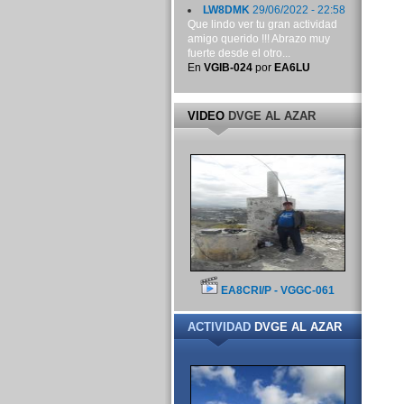
LW8DMK
29/06/2022 - 22:58
Que lindo ver tu gran actividad
amigo querido !!! Abrazo muy
fuerte desde el otro...
En
VGIB-024
por
EA6LU
VIDEO
DVGE AL AZAR
EA8CRI/P - VGGC-061
ACTIVIDAD
DVGE AL AZAR