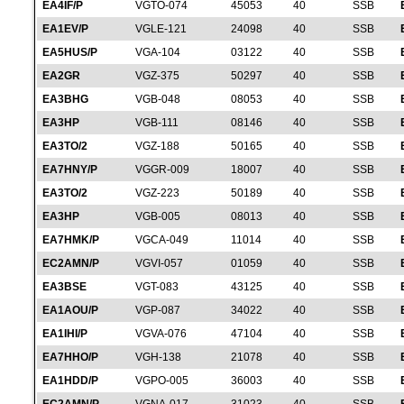
EA4IF/P
VGTO-074
45053
40
SSB
EA1EV/P
VGLE-121
24098
40
SSB
EA5HUS/P
VGA-104
03122
40
SSB
EA2GR
VGZ-375
50297
40
SSB
EA3BHG
VGB-048
08053
40
SSB
EA3HP
VGB-111
08146
40
SSB
EA3TO/2
VGZ-188
50165
40
SSB
EA7HNY/P
VGGR-009
18007
40
SSB
EA3TO/2
VGZ-223
50189
40
SSB
EA3HP
VGB-005
08013
40
SSB
EA7HMK/P
VGCA-049
11014
40
SSB
EC2AMN/P
VGVI-057
01059
40
SSB
EA3BSE
VGT-083
43125
40
SSB
EA1AOU/P
VGP-087
34022
40
SSB
EA1IHI/P
VGVA-076
47104
40
SSB
EA7HHO/P
VGH-138
21078
40
SSB
EA1HDD/P
VGPO-005
36003
40
SSB