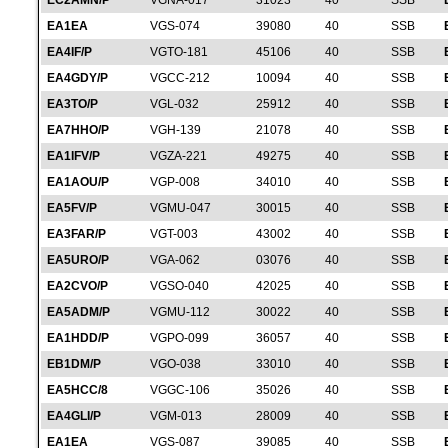
EC2AMN/P
VGNA-017
31023
40
SSB
EA1EA
VGS-074
39080
40
SSB
EA4IF/P
VGTO-181
45106
40
SSB
EA4GDY/P
VGCC-212
10094
40
SSB
EA3TO/P
VGL-032
25912
40
SSB
EA7HHO/P
VGH-139
21078
40
SSB
EA1IFV/P
VGZA-221
49275
40
SSB
EA1AOU/P
VGP-008
34010
40
SSB
EA5FV/P
VGMU-047
30015
40
SSB
EA3FAR/P
VGT-003
43002
40
SSB
EA5URO/P
VGA-062
03076
40
SSB
EA2CVO/P
VGSO-040
42025
40
SSB
EA5ADM/P
VGMU-112
30022
40
SSB
EA1HDD/P
VGPO-099
36057
40
SSB
EB1DM/P
VGO-038
33010
40
SSB
EA5HCC/8
VGGC-106
35026
40
SSB
EA4GLI/P
VGM-013
28009
40
SSB
EA1EA
VGS-087
39085
40
SSB