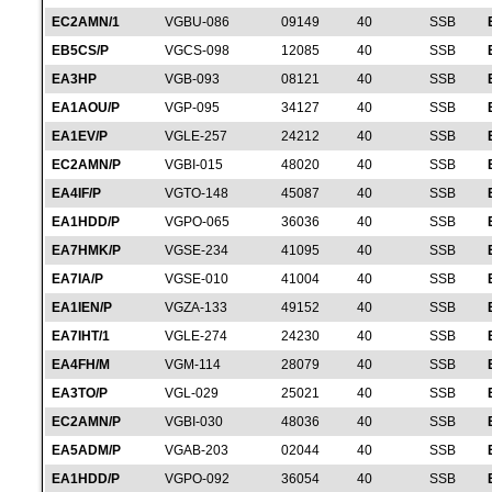
EC2AMN/1
VGBU-086
09149
40
SSB
EB5CS/P
VGCS-098
12085
40
SSB
EA3HP
VGB-093
08121
40
SSB
EA1AOU/P
VGP-095
34127
40
SSB
EA1EV/P
VGLE-257
24212
40
SSB
EC2AMN/P
VGBI-015
48020
40
SSB
EA4IF/P
VGTO-148
45087
40
SSB
EA1HDD/P
VGPO-065
36036
40
SSB
EA7HMK/P
VGSE-234
41095
40
SSB
EA7IA/P
VGSE-010
41004
40
SSB
EA1IEN/P
VGZA-133
49152
40
SSB
EA7IHT/1
VGLE-274
24230
40
SSB
EA4FH/M
VGM-114
28079
40
SSB
EA3TO/P
VGL-029
25021
40
SSB
EC2AMN/P
VGBI-030
48036
40
SSB
EA5ADM/P
VGAB-203
02044
40
SSB
EA1HDD/P
VGPO-092
36054
40
SSB