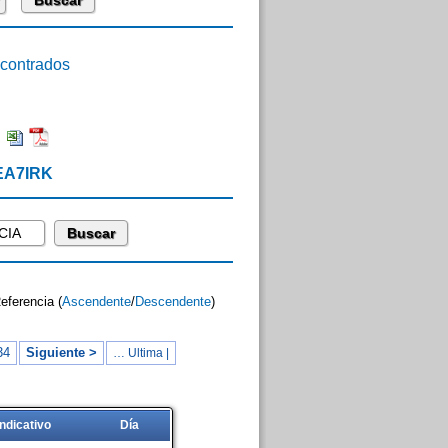
ontrados
:
 EA7IRK
Referencia (
Ascendente
/
Descendente
)
34
Siguiente >
… Ultima |
Indicativo
Día