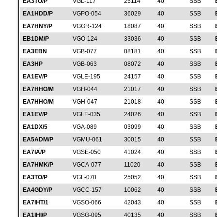
EA3TO/P
VGL-117
25114
40
SSB
EA1HDD/P
VGPO-054
36029
40
SSB
EA7HNY/P
VGGR-124
18087
40
SSB
EB1DM/P
VGO-124
33036
40
SSB
EA3EBN
VGB-077
08181
40
SSB
EA3HP
VGB-063
08072
40
SSB
EA1EV/P
VGLE-195
24157
40
SSB
EA7HHO/M
VGH-044
21017
40
SSB
EA7HHO/M
VGH-047
21018
40
SSB
EA1EV/P
VGLE-035
24026
40
SSB
EA1DX/5
VGA-089
03099
40
SSB
EA5ADM/P
VGMU-061
30015
40
SSB
EA7IA/P
VGSE-050
41024
40
SSB
EA7HMK/P
VGCA-077
11020
40
SSB
EA3TO/P
VGL-070
25052
40
SSB
EA4GDY/P
VGCC-157
10062
40
SSB
EA7IHT/1
VGSO-066
42043
40
SSB
EA1IHI/P
VGSG-095
40135
40
SSB