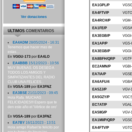
EA1GPL/P
VGSG
EA4FTV/P
VGTO
Ver donaciones
EA4RCH/P
VGM-
EA1FE/P
VGSA
ULTIMOS
COMENTARIOS
EA3EGB/P
VGGI
EA4ADM
28/05/2024 - 16:31
EA1AP/P
VGS-
Tenemos que hacer mas de
EA3EGB/P
VGGI
estas....
En
VGGU-173
por
EA4LO
EA8BFH/QRP
VGTF
EA4BBB
15/12/2023 - 10:56
EC2AMN/P
VGBI
MUY BUENAS. OS DESEO A
TODOS LOS AMIGOS Y
EA7IA/P
VGSE
SIMPATIZANTES DEL RADIO
EA6AFU/4
VGBA
CLUB UNA FELICES...
En
VGSA-189
por
EA3FNZ
EA5ZJ/P
VGV-
EA3BSE
21/11/2023 - 09:45
EA5GZY/P
VGCS
Hola Rafa. MUCHAS
FELICIDADES!!! Espero que te
EC7AT/P
VGAL
den este año el 'Vértice de oro'
...
EA5IIG/P
VGV-
En
VGSA-189
por
EA3FNZ
EA1MI/P/QRP
VGSG
EA7BY
16/11/2023 - 13:51
Hola amigo Rafael:te felicito por
EA4FTV/P
VGTO