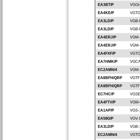
EA3BT/P
VGGI
EA4KE/P
VGTO
EA3LD/P
VGB-
EA3LD/P
VGB-
EA4ERJ/P
VGM-
EA4ERJ/P
VGM-
EA4FXF/P
VGTO
EA7HMK/P
VGCA
EC2AMN/4
VGM-
EA8BFH/QRP
VGTF
EA8BFH/QRP
VGTF
EC7HC/P
VGSE
EA4FTV/P
VGM-
EA1AP/P
VGS-
EA5IIG/P
VGV-
EA3LD/P
VGB-
EC2AMN/4
VGTO