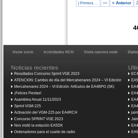
< Anterior
| Primera …
<<
4
Hazte socio
Actividades RCH
Visita nuestra sede
Dipl
Noticias recientes
Ult
Resultados Concurso Sprint VGE 2023
EC4
ATENCION: Cambio de día del Mercahenares 2024 – VI Edición
EA5
Mercahenares 2024 – VI Edición: Artículos de EA4BPG (SK)
EA4
¡Felices Fiestas!
EA4
Asamblea Anual 11/11/2023
EA4
Sprint VGM-225
EA4
Activación del VGM-225 por EA4RCH
jai
Concurso SPRINT VGE 2023
Jai
Nos visitó la estación EA5DK
EA4
Ordenadores para el cuarto de radio
EA5