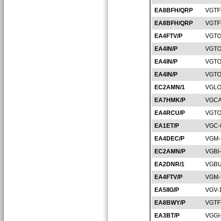
EA8BFH/QRP
VGTF
EA8BFH/QRP
VGTF
EA4FTV/P
VGTO
EA4IN/P
VGTO
EA4IN/P
VGTO
EA4IN/P
VGTO
EC2AMN/1
VGLO
EA7HMK/P
VGCA
EA4RCU/P
VGTO
EA1ET/P
VGC-
EA4DEC/P
VGM-
EC2AMN/P
VGBI
EA2DNR/1
VGBU
EA4FTV/P
VGM-
EA5IIG/P
VGV-
EA8BWY/P
VGTF
EA3BT/P
VGGI