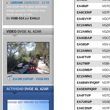
LW8DMK
29/06/2022 - 22:58
EA4IN/P
VGTO
Que lindo ver tu gran actividad
amigo querido !!! Abrazo muy
EA8CER/P
VGTF
fuerte desde el otro...
En
VGIB-024
por
EA6LU
EA4EVY/P
VGCR
EC2AMN/1
VGZA
VIDEO
DVGE AL AZAR
EC2AMN/1
VGZA
EA4GBA/P
VGCC
EA5IIG/P
VGV-
EC2AMN/1
VGZA
EA4FTV/P
VGTO
EA2TW/P
VGBI
EA1DMB/P
VGO-
EC2AMN/1
VGZA
EA3/IK1GPG/P - VGGI-065
EA8BWY/P/QRP
VGTF
ACTIVIDAD
DVGE AL AZAR
EA5ER/P/QRP
VGV-
EA4FTV/P
VGTO
EA7URS/P
VGSE
EA8CBN/P
VGTF