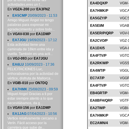
por tu forma de llevar las
EA4DQX/P
VGM-
actividades,eres un f...
En
VGZA-200
por
EA3FNZ
EA7HMK/P
VGCA
EA5CMP
20/09/2023 - 11:53
EA5GZY/P
VGCS
Amigo Miguel Ángel no tengo
palabras para expresar mi
EA5EI/M
VGAB
agradecimiento y sobre todo...
EA5ER/P/QRP
VGV-
En
VGAV-030
por
EA1DMP
EA7JGU
19/09/2023 - 17:12
EA2CVO/P
VGZ-
Esta actividad tiene una
EA1DX/5
VGA-
caminata de 18km entre ida y
vuelta. También es una acti...
EA4FTV/P
VGTO
En
VGJ-093
por
EA7JGU
EA2RKW/P
VGSS
EA6LU
10/09/2023 - 17:36
FELICITACIONES Luc,
EA4WT/P
VGGU
enhorabuena por la actividad de
EC7AT/P
VGGR
vértice, disfruta de Mallorca...
En
VGIB-010
por
ON7DQ
EA4FTV/P
VGTO
EA7HMK
25/08/2023 - 09:59
EB4GRT/P
VGM-
Miguel Angel Gracias a ti por
estar siempre atento a lo que
EA8BFH/QRP
VGTF
necesitábamos, da g...
En
VGAV-156
por
EA1DMP
EA2TW/P
VGBI
EA1JAG
07/04/2023 - 10:56
EA7HMK/P
VGCA
Vertice relativamente cercano a
Verín. Fácil acceso por la
EC2AMN/4
VGM-
carretera que sube de...