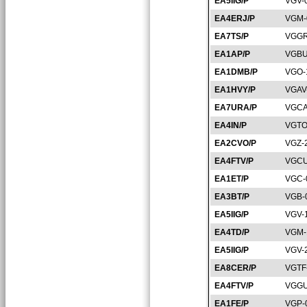
EA5IIG/P
VGV-
EA4ERJ/P
VGM-
EA7TS/P
VGGR
EA1AP/P
VGBU
EA1DMB/P
VGO-
EA1HVY/P
VGAV
EA7URA/P
VGCA
EA4IN/P
VGTO
EA2CVO/P
VGZ-
EA4FTV/P
VGCU
EA1ET/P
VGC-
EA3BT/P
VGB-
EA5IIG/P
VGV-
EA4TD/P
VGM-
EA5IIG/P
VGV-
EA8CER/P
VGTF
EA4FTV/P
VGGU
EA1FE/P
VGP-