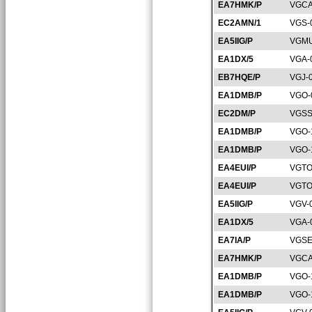
EA7HMK/P
VGCA
EC2AMN/1
VGS-
EA5IIG/P
VGMU
EA1DX/5
VGA-
EB7HQE/P
VGJ-
EA1DMB/P
VGO-
EC2DM/P
VGSS
EA1DMB/P
VGO-
EA1DMB/P
VGO-
EA4EUI/P
VGTO
EA4EUI/P
VGTO
EA5IIG/P
VGV-
EA1DX/5
VGA-
EA7IA/P
VGSE
EA7HMK/P
VGCA
EA1DMB/P
VGO-
EA1DMB/P
VGO-