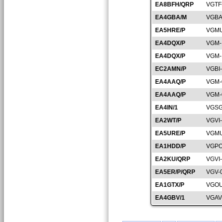
EA8BFH/QRP
VGTF
EA4GBA/M
VGBA
EA5HRE/P
VGMU
EA4DQX/P
VGM-
EA4DQX/P
VGM-
EC2AMN/P
VGBI
EA4AAQ/P
VGM-
EA4AAQ/P
VGM-
EA4IN/1
VGSG
EA2WT/P
VGVI
EA5URE/P
VGMU
EA1HDD/P
VGPO
EA2KU/QRP
VGVI
EA5ER/P/QRP
VGV-
EA1GTX/P
VGOU
EA4GBV/1
VGAV