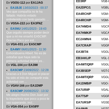
ED3RP
VGB-
En
VGOU-112
por
EA1JAG
EA2DPC/1
VGBU
EA1BJE
13/03/2023 - 00:37
Veo que compañía no te ha
EA4RCH/P
VGM-
faltado. Habrás estado
entretenido con tanto ganado. ...
EA4RCH/P
VGM-
En
VGSA-222
por
EA3FNZ
EA7HMD/4
VGCR
EA5NU
14/01/2023 - 19:43
Que orgullo siempre poder decir
EA7HMK/P
VGCA
que a mí me enseñó EA5CMP.
EC2AMN/4
VGM-
Gracias Paco por est...
En
VGA-031
por
EA5CMP
EA7CRA/P
VGGR
EA4MY
06/01/2023 - 11:30
EA3BT/4
VGGU
Enhorabuena Albert. No es de
extrañar que haya sido la
EB3AKL/P
VGL-
primera actividad desde es...
EA4WT/QRP
VGGU
En
VGL-104
por
EA3IW
EA5CMP
23/09/2022 - 12:28
EA3BSE/P
VGT-
Gracias a ti Don Miguel el placer
EA4WT/QRP
VGGU
ha sido el mío de compartir esta
actividad con ...
EA1DMB/P
VGO-
En
VGAV-166
por
EA1DMP
EA7URI/P
VGAL
EA5CMP
26/08/2022 - 13:32
Me alegro mucho Don Juan por
EA7TS/P
VGGR
tu trayectoria que poco a poco te
EA7URS/P
VGSE
vas superando, incl...
En
VGA-054
por
EA5IFF
EA4IN/P
VGTO