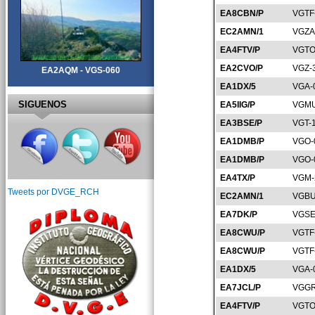
EA8CBN/P
VGTF
EC2AMN/1
VGZA
EA4FTV/P
VGTO
EA2CVO/P
VGZ-
EA2AQM - VGS-060
EA1DX/5
VGA-
SIGUENOS
EA5IIG/P
VGMU
EA3BSE/P
VGT-
EA1DMB/P
VGO-
EA1DMB/P
VGO-
EA4TX/P
VGM-
Tweets por DVGE_RCH
EC2AMN/1
VGBU
EA7DK/P
VGSE
EA8CWU/P
VGTF
EA8CWU/P
VGTF
EA1DX/5
VGA-
EA7JCL/P
VGGR
EA4FTV/P
VGTO