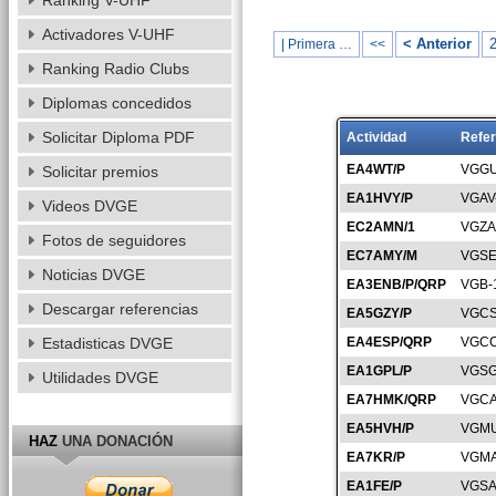
Ranking V-UHF
Activadores V-UHF
< Anterior
| Primera …
<<
Ranking Radio Clubs
Diplomas concedidos
Solicitar Diploma PDF
Actividad
Refer
EA4WT/P
VGGU
Solicitar premios
EA1HVY/P
VGAV
Videos DVGE
EC2AMN/1
VGZA
Fotos de seguidores
EC7AMY/M
VGSE
Noticias DVGE
EA3ENB/P/QRP
VGB-
Descargar referencias
EA5GZY/P
VGCS
Estadisticas DVGE
EA4ESP/QRP
VGCC
EA1GPL/P
VGSG
Utilidades DVGE
EA7HMK/QRP
VGCA
EA5HVH/P
VGMU
HAZ
UNA DONACIÓN
EA7KR/P
VGMA
EA1FE/P
VGSA