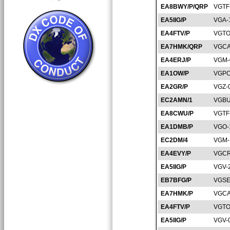
EA8BWY/P/QRP
VGTF
EA5IIG/P
VGA-
EA4FTV/P
VGTO
EA7HMK/QRP
VGCA
EA4ERJ/P
VGM-
EA1OW/P
VGPO
EA2GR/P
VGZ-
EC2AMN/1
VGBU
EA8CWU/P
VGTF
EA1DMB/P
VGO-
EC2DM/4
VGM-
EA4EVY/P
VGCR
EA5IIG/P
VGV-
EB7BFG/P
VGSE
EA7HMK/P
VGCA
EA4FTV/P
VGTO
EA5IIG/P
VGV-