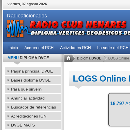
viernes, 07 agosto 2026
Radioaficionados
Inicio
Acerca del RCH
Actividades RCH
La sede del RCH
MENU
DIPLOMA DVGE
Diploma DVGE
LOGS Online
Pagina principal DVGE
LOGS Online
Bases diploma DVGE
Para que sirven?
Anunciar actividad
18.797
Ac
Buscador de referencias
Acreditaciones IGN
DVGE MAPS