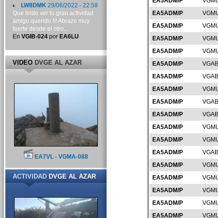
EA5ADM/P
VGMU
LW8DMK
29/06/2022 - 22:58
Que lindo ver tu gran actividad
EA5ADM/P
VGMU
amigo querido !!! Abrazo muy
EA5ADM/P
VGMU
fuerte desde el otro...
En
VGIB-024
por
EA6LU
EA5ADM/P
VGMU
EA5ADM/P
VGMU
VIDEO
DVGE AL AZAR
EA5ADM/P
VGAB
EA5ADM/P
VGAB
EA5ADM/P
VGMU
EA5ADM/P
VGAB
EA5ADM/P
VGAB
EA5ADM/P
VGMU
EA5ADM/P
VGMU
EA5ADM/P
VGAB
EA7VL - VGMA-088
EA5ADM/P
VGMU
ACTIVIDAD
DVGE AL AZAR
EA5ADM/P
VGMU
EA5ADM/P
VGMU
EA5ADM/P
VGMU
EA5ADM/P
VGMU