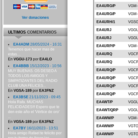
EA4URG/P
VGM-
EA4URG/P
VGM-
Ver donaciones
EA4URH/1
VGSG
EA4URJ
VGGU
ULTIMOS
COMENTARIOS
EA4URJ
VGGU
EA4ADM
28/05/2024 - 16:31
EA4URP/P
VGM-
Tenemos que hacer mas de
EA4URQ
VGCR
estas....
En
VGGU-173
por
EA4LO
EA4URQ
VGCR
EA4BBB
15/12/2023 - 10:56
EA4URQ/P
VGCR
MUY BUENAS. OS DESEO A
TODOS LOS AMIGOS Y
EA4URQ/P
VGCR
SIMPATIZANTES DEL RADIO
CLUB UNA FELICES...
EA4URQ/P
VGCR
En
VGSA-189
por
EA3FNZ
EA4URQ/P
VGCR
EA3BSE
21/11/2023 - 09:45
Hola Rafa. MUCHAS
EA4WT/P
VGGU
FELICIDADES!!! Espero que te
EA4WT/QRP
VGGU
den este año el 'Vértice de oro'
...
EA4WW/P
VGM-
En
VGSA-189
por
EA3FNZ
EA4WW/P
VGTO
EA7BY
16/11/2023 - 13:51
Hola amigo Rafael:te felicito por
EA4WW/P
VGTO