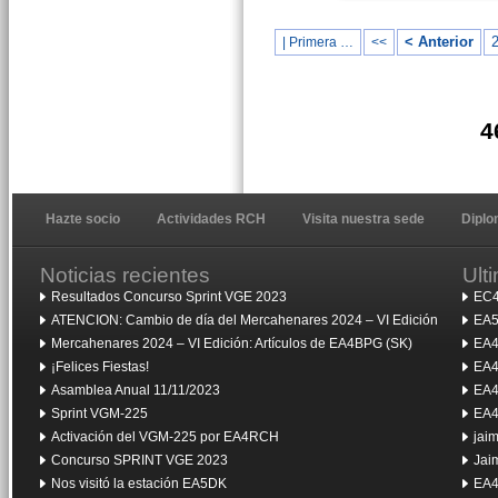
< Anterior
| Primera …
<<
4
Hazte socio
Actividades RCH
Visita nuestra sede
Dipl
Noticias recientes
Ult
Resultados Concurso Sprint VGE 2023
EC4
ATENCION: Cambio de día del Mercahenares 2024 – VI Edición
EA5
Mercahenares 2024 – VI Edición: Artículos de EA4BPG (SK)
EA4
¡Felices Fiestas!
EA4
Asamblea Anual 11/11/2023
EA4
Sprint VGM-225
EA4
Activación del VGM-225 por EA4RCH
jai
Concurso SPRINT VGE 2023
Jai
Nos visitó la estación EA5DK
EA4