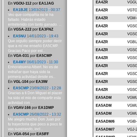
EA4ZR
VGGU
En
VGOU-112
por
EA1JAG
EA1BJE
13/03/2023 - 00:37
EA4ZR
VGTO
Veo que compañía no te ha
EA4ZR
VGM-
faltado. Habrás estado
entretenido con tanto ganado. ...
EA4ZR
VGSG
En
VGSA-222
por
EA3FNZ
EA4ZR
VGSG
EA5NU
14/01/2023 - 19:43
Que orgullo siempre poder decir
EA4ZR
VGBU
que a mí me enseñó EA5CMP.
EA4ZR
VGSG
Gracias Paco por est...
En
VGA-031
por
EA5CMP
EA4ZR
VGSG
EA4MY
06/01/2023 - 11:30
EA4ZR
VGSG
Enhorabuena Albert. No es de
extrañar que haya sido la
EA4ZR
VGSO
primera actividad desde es...
En
VGL-104
por
EA3IW
EA4ZR
VGSG
EA5CMP
23/09/2022 - 12:28
EA4ZR
VGSO
Gracias a ti Don Miguel el placer
EA5ADM
VGMU
ha sido el mío de compartir esta
actividad con ...
EA5ADM
VGMU
En
VGAV-166
por
EA1DMP
EA5ADM
VGMU
EA5CMP
26/08/2022 - 13:32
Me alegro mucho Don Juan por
EA5ADM/6
VGIB
tu trayectoria que poco a poco te
vas superando, incl...
EA5ADM/7
VGJ-
En
VGA-054
por
EA5IFF