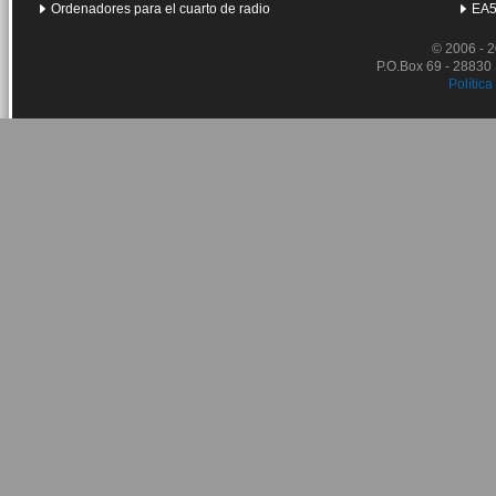
Ordenadores para el cuarto de radio
EA5
© 2006 - 
P.O.Box 69 - 28830
Política