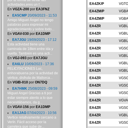
por tu forma de llevar las
EA4ZK/P
VGTO
actividades,eres un f...
En
VGZA-200
por
EA3FNZ
EA4ZM/P
VGBA
EA5CMP
20/09/2023 - 11:53
EA4ZM/P
VGBA
Amigo Miguel Ángel no tengo
palabras para expresar mi
EA4ZR
VGBU
agradecimiento y sobre todo...
EA4ZR
VGBU
En
VGAV-030
por
EA1DMP
EA7JGU
19/09/2023 - 17:12
EA4ZR
VGBU
Esta actividad tiene una
EA4ZR
VGSG
caminata de 18km entre ida y
vuelta. También es una acti...
EA4ZR
VGBU
En
VGJ-093
por
EA7JGU
EA4ZR
VGBU
EA6LU
10/09/2023 - 17:36
FELICITACIONES Luc,
EA4ZR
VGBU
enhorabuena por la actividad de
vértice, disfruta de Mallorca...
EA4ZR
VGSG
En
VGIB-010
por
ON7DQ
EA4ZR
VGSG
EA7HMK
25/08/2023 - 09:59
EA4ZR
VGSG
Miguel Angel Gracias a ti por
estar siempre atento a lo que
EA4ZR
VGVA
necesitábamos, da g...
En
VGAV-156
por
EA1DMP
EA4ZR
VGSG
EA1JAG
07/04/2023 - 10:56
EA4ZR
VGBU
Vertice relativamente cercano a
Verín. Fácil acceso por la
EA4ZR
VGSG
carretera que sube de...