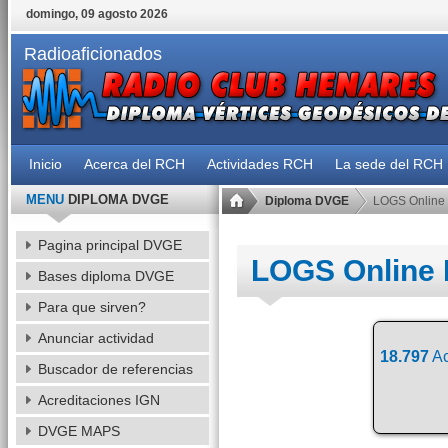
domingo, 09 agosto 2026
Radioaficionados
Inicio
Acerca del RCH
Actividades RCH
La sede del RCH
MENU
DIPLOMA DVGE
Diploma DVGE
LOGS Online
Pagina principal DVGE
LOGS Online
Bases diploma DVGE
Para que sirven?
Anunciar actividad
18.797
Ac
Buscador de referencias
Acreditaciones IGN
DVGE MAPS