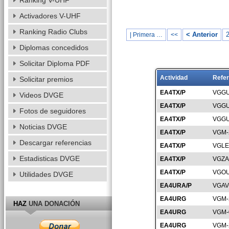
Ranking V-UHF
Activadores V-UHF
Ranking Radio Clubs
< Anterior
| Primera …
<<
Diplomas concedidos
Solicitar Diploma PDF
Actividad
Refer
Solicitar premios
EA4TX/P
VGGU
Videos DVGE
EA4TX/P
VGGU
Fotos de seguidores
EA4TX/P
VGGU
Noticias DVGE
EA4TX/P
VGM-
Descargar referencias
EA4TX/P
VGLE
Estadisticas DVGE
EA4TX/P
VGZA
EA4TX/P
VGOU
Utilidades DVGE
EA4URA/P
VGAV
EA4URG
VGM-
HAZ
UNA DONACIÓN
EA4URG
VGM-
EA4URG
VGM-