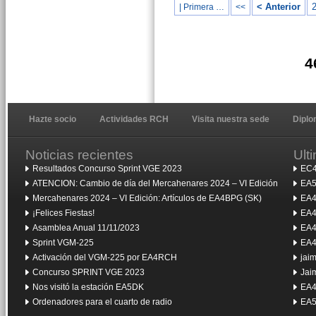
< Anterior
| Primera …
<<
4
Hazte socio
Actividades RCH
Visita nuestra sede
Dipl
Noticias recientes
Ult
Resultados Concurso Sprint VGE 2023
EC4
ATENCION: Cambio de día del Mercahenares 2024 – VI Edición
EA5
Mercahenares 2024 – VI Edición: Artículos de EA4BPG (SK)
EA4
¡Felices Fiestas!
EA4
Asamblea Anual 11/11/2023
EA4
Sprint VGM-225
EA4
Activación del VGM-225 por EA4RCH
jai
Concurso SPRINT VGE 2023
Jai
Nos visitó la estación EA5DK
EA4
Ordenadores para el cuarto de radio
EA5