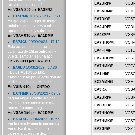
por tu forma de llevar las
EA2URI/P
VGBI
actividades,eres un f...
En
VGZA-200
por
EA3FNZ
EA5ADM/P
VGMU
EA5CMP
20/09/2023 - 11:53
EA7DK/P
VGSE
Amigo Miguel Ángel no tengo
palabras para expresar mi
EA2URI/P
VGBI
agradecimiento y sobre todo...
EA4ZM/P
VGBA
En
VGAV-030
por
EA1DMP
EA7JGU
19/09/2023 - 17:12
EA7HHO/M
VGH-
Esta actividad tiene una
EA4FTV/P
VGTO
caminata de 18km entre ida y
vuelta. También es una acti...
EA7HHO/M
VGSE
En
VGJ-093
por
EA7JGU
EA7HMK/P
VGCA
EA6LU
10/09/2023 - 17:36
FELICITACIONES Luc,
EA1IHI/P
VGSG
enhorabuena por la actividad de
EC2AMN/4
VGM-
vértice, disfruta de Mallorca...
En
VGIB-010
por
ON7DQ
EA3KX
VGB-
EA7HMK
25/08/2023 - 09:59
EA2URI/P
VGBI
Miguel Angel Gracias a ti por
estar siempre atento a lo que
EA8BFH/1
VGSO
necesitábamos, da g...
En
VGAV-156
por
EA1DMP
EA7HHO/M
VGSE
EA1JAG
07/04/2023 - 10:56
EA7HMK/P
VGSE
Vertice relativamente cercano a
Verín. Fácil acceso por la
EA2GR/P
VGZ-
carretera que sube de...