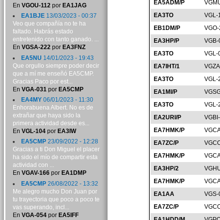
EA5ADM/P
VGMU
En
VGOU-112
por
EA1JAG
EA3TO
VGL-
EA1BJE
13/03/2023 - 00:37
Veo que compañía no te ha
EB1DM/P
VGO-
faltado. Habrás estado
entretenido con tanto ganado. ...
EA3HP/P
VGB-
En
VGSA-222
por
EA3FNZ
EA3TO
VGL-
EA5NU
14/01/2023 - 19:43
Que orgullo siempre poder decir
EA7IHT/1
VGZA
que a mí me enseñó EA5CMP.
EA3TO
VGL-
Gracias Paco por est...
En
VGA-031
por
EA5CMP
EA1MI/P
VGSG
EA4MY
06/01/2023 - 11:30
EA3TO
VGL-
Enhorabuena Albert. No es de
extrañar que haya sido la
EA2URI/P
VGBI
primera actividad desde es...
EA7HMK/P
VGCA
En
VGL-104
por
EA3IW
EA5CMP
23/09/2022 - 12:28
EA7ZC/P
VGCO
Gracias a ti Don Miguel el placer
EA7HMK/P
VGCA
ha sido el mío de compartir esta
actividad con ...
EA3HP/2
VGHU
En
VGAV-166
por
EA1DMP
EA7HMK/P
VGCA
EA5CMP
26/08/2022 - 13:32
Me alegro mucho Don Juan por
EA1AA
VGS-
tu trayectoria que poco a poco te
EA7ZC/P
VGCO
vas superando, incl...
En
VGA-054
por
EA5IFF
EA1HDD/M
VGPO