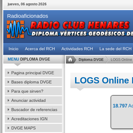
jueves, 06 agosto 2026
Radioaficionados
Inicio
Acerca del RCH
Actividades RCH
La sede del RCH
MENU
DIPLOMA DVGE
Diploma DVGE
LOGS Online
Pagina principal DVGE
LOGS Online
Bases diploma DVGE
Para que sirven?
Anunciar actividad
18.797
Ac
Buscador de referencias
Acreditaciones IGN
DVGE MAPS