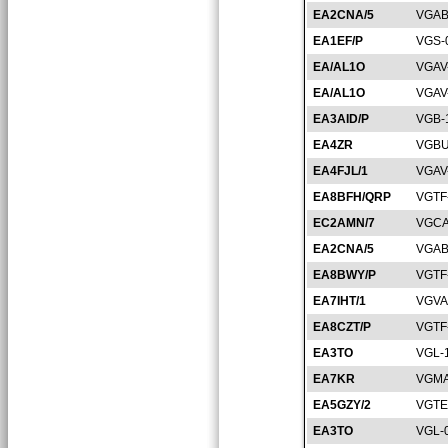
EA2CNA/5
VGAB
EA1EF/P
VGS-
EA/AL1O
VGAV
EA/AL1O
VGAV
EA3AID/P
VGB-
EA4ZR
VGBU
EA4FJL/1
VGAV
EA8BFH/QRP
VGTF
EC2AMN/7
VGCA
EA2CNA/5
VGAB
EA8BWY/P
VGTF
EA7IHT/1
VGVA
EA8CZT/P
VGTF
EA3TO
VGL-
EA7KR
VGMA
EA5GZY/2
VGTE
EA3TO
VGL-