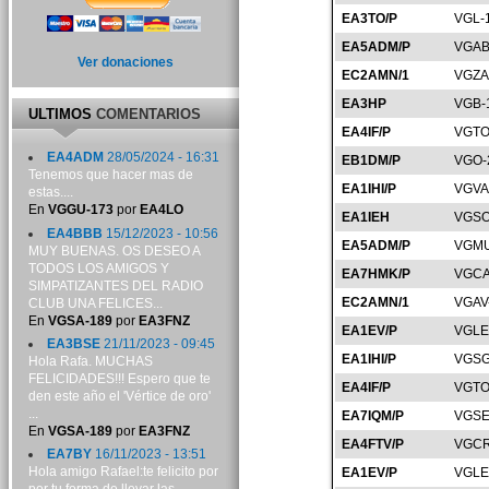
EA3TO/P
VGL-
EA5ADM/P
VGAB
Ver donaciones
EC2AMN/1
VGZA
EA3HP
VGB-
ULTIMOS
COMENTARIOS
EA4IF/P
VGTO
EA4ADM
28/05/2024 - 16:31
EB1DM/P
VGO-
Tenemos que hacer mas de
EA1IHI/P
VGVA
estas....
En
VGGU-173
por
EA4LO
EA1IEH
VGSO
EA4BBB
15/12/2023 - 10:56
EA5ADM/P
VGMU
MUY BUENAS. OS DESEO A
TODOS LOS AMIGOS Y
EA7HMK/P
VGCA
SIMPATIZANTES DEL RADIO
EC2AMN/1
VGAV
CLUB UNA FELICES...
En
VGSA-189
por
EA3FNZ
EA1EV/P
VGLE
EA3BSE
21/11/2023 - 09:45
EA1IHI/P
VGSG
Hola Rafa. MUCHAS
FELICIDADES!!! Espero que te
EA4IF/P
VGTO
den este año el 'Vértice de oro'
...
EA7IQM/P
VGSE
En
VGSA-189
por
EA3FNZ
EA4FTV/P
VGCR
EA7BY
16/11/2023 - 13:51
Hola amigo Rafael:te felicito por
EA1EV/P
VGLE