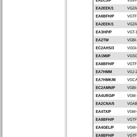
EA2CJ/P
VGVI
EA2EEK/1
VGZA
EA8BFH/P
VGTF
EA2EEK/1
VGZA
EA3HP/P
VGT-
EA2TW
VGBI
EC2AHS/3
VGGI
EA1MI/P
VGSG
EA8BFH/P
VGTF
EA7HMM
VGJ-
EA7HMK/M
VGCA
EC2AMN/P
VGBI
EA4URG/P
VGM-
EA2CNA/5
VGAB
EA4TX/P
VGM-
EA8BFH/P
VGTF
EA4GEL/P
VGM-
EA8BFH/P
VGTF