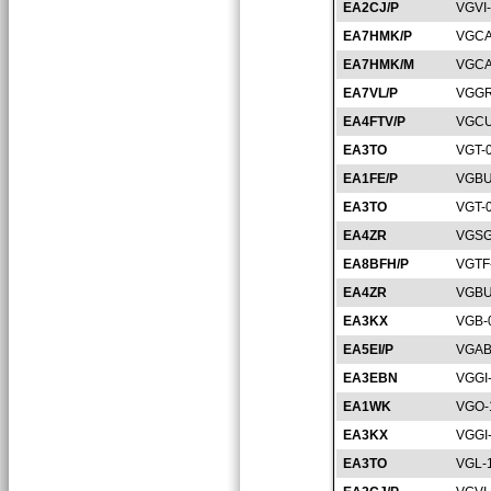
EA2CJ/P
VGVI
EA7HMK/P
VGCA
EA7HMK/M
VGCA
EA7VL/P
VGGR
EA4FTV/P
VGCU
EA3TO
VGT-
EA1FE/P
VGBU
EA3TO
VGT-
EA4ZR
VGSG
EA8BFH/P
VGTF
EA4ZR
VGBU
EA3KX
VGB-
EA5EI/P
VGAB
EA3EBN
VGGI
EA1WK
VGO-
EA3KX
VGGI
EA3TO
VGL-