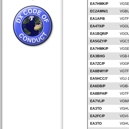
EA7HMK/P
VGSE
EC2AMN/1
VGBU
EA1AP/8
VGTF
EA4TX/P
VGGU
EA1BQR/P
VGOU
EA5GZY/P
VGCS
EA7HMK/P
VGSE
EA3BHG
VGB-
EA7ZC/P
VGGR
EA8BWY/P
VGTF
EA5HCC/7
VGJ-
EA6DB/P
VGIB
EA8BFH/P
VGTF
EA7VL/P
VGMA
EA3TO
VGHU
EA2FC/P
VGVI
EA3TO
VGHU