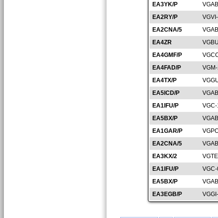
EA3YK/P
VGAB
EA2RY/P
VGVI
EA2CNA/5
VGAB
EA4ZR
VGBU
EA4GMF/P
VGCC
EA4FAD/P
VGM-
EA4TX/P
VGGU
EA5ICD/P
VGAB
EA1IFU/P
VGC-
EA5BX/P
VGAB
EA1GAR/P
VGPO
EA2CNA/5
VGAB
EA3KX/2
VGTE
EA1IFU/P
VGC-
EA5BX/P
VGAB
EA3EGB/P
VGGI