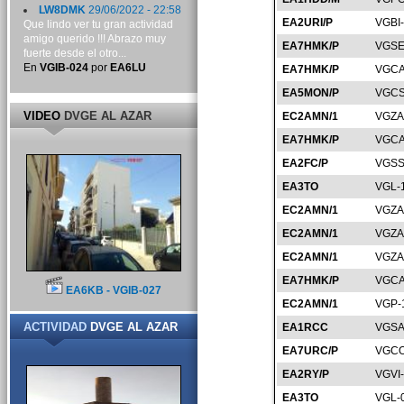
LW8DMK
29/06/2022 - 22:58
EA2URI/P
VGBI
Que lindo ver tu gran actividad
amigo querido !!! Abrazo muy
EA7HMK/P
VGSE
fuerte desde el otro...
En
VGIB-024
por
EA6LU
EA7HMK/P
VGCA
EA5MON/P
VGCS
VIDEO
DVGE AL AZAR
EC2AMN/1
VGZA
EA7HMK/P
VGCA
EA2FC/P
VGSS
EA3TO
VGL-
EC2AMN/1
VGZA
EC2AMN/1
VGZA
EC2AMN/1
VGZA
EA7HMK/P
VGCA
EA6KB - VGIB-027
EC2AMN/1
VGP-
ACTIVIDAD
DVGE AL AZAR
EA1RCC
VGSA
EA7URC/P
VGCO
EA2RY/P
VGVI
EA3TO
VGL-