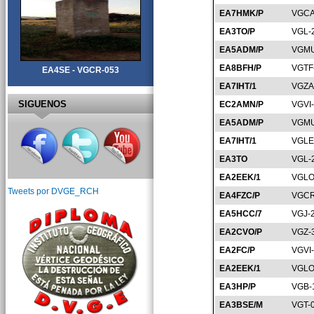
EA7HMK/P
VGCA
EA3TO/P
VGL-
EA5ADM/P
VGMU
EA8BFH/P
VGTF
EA4SE - VGCR-053
EA7IHT/1
VGZA
SIGUENOS
EC2AMN/P
VGVI
EA5ADM/P
VGMU
EA7IHT/1
VGLE
EA3TO
VGL-
EA2EEK/1
VGLO
Tweets por DVGE_RCH
EA4FZC/P
VGCR
EA5HCC/7
VGJ-
EA2CVO/P
VGZ-
EA2FC/P
VGVI
EA2EEK/1
VGLO
EA3HP/P
VGB-
EA3BSE/M
VGT-