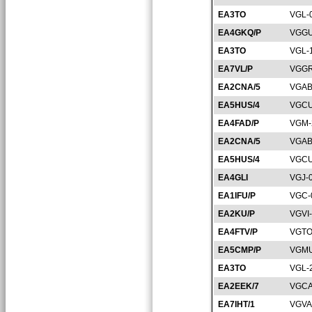
EA3TO
VGL-
EA4GKQ/P
VGGU
EA3TO
VGL-
EA7VL/P
VGGR
EA2CNA/5
VGAB
EA5HUS/4
VGCU
EA4FAD/P
VGM-
EA2CNA/5
VGAB
EA5HUS/4
VGCU
EA4GLI
VGJ-
EA1IFU/P
VGC-
EA2KU/P
VGVI
EA4FTV/P
VGTO
EA5CMP/P
VGMU
EA3TO
VGL-
EA2EEK/7
VGCA
EA7IHT/1
VGVA