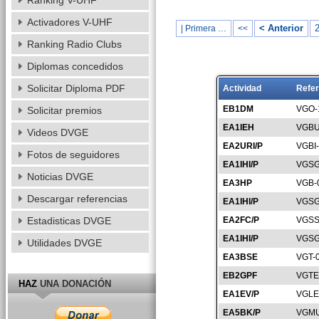
Ranking V-UHF
Activadores V-UHF
< Anterior
| Primera …
<<
Ranking Radio Clubs
Diplomas concedidos
Solicitar Diploma PDF
Actividad
Refer
EB1DM
VGO-
Solicitar premios
EA1IEH
VGBU
Videos DVGE
EA2URI/P
VGBI
Fotos de seguidores
EA1IHI/P
VGSG
Noticias DVGE
EA3HP
VGB-
Descargar referencias
EA1IHI/P
VGSG
Estadisticas DVGE
EA2FC/P
VGSS
EA1IHI/P
VGSG
Utilidades DVGE
EA3BSE
VGT-
EB2GPF
VGTE
HAZ
UNA DONACIÓN
EA1EV/P
VGLE
EA5BK/P
VGMU