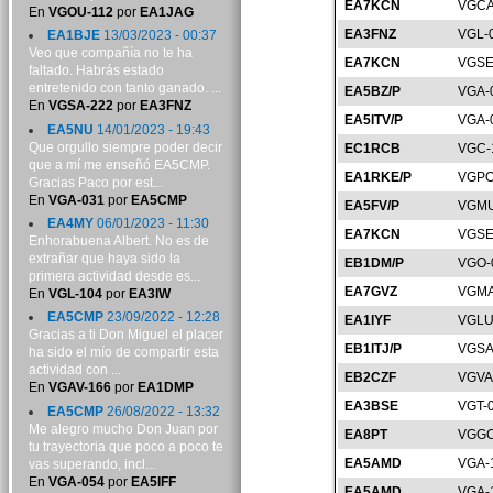
EA7KCN
VGCA
En
VGOU-112
por
EA1JAG
EA3FNZ
VGL-
EA1BJE
13/03/2023 - 00:37
Veo que compañía no te ha
EA7KCN
VGSE
faltado. Habrás estado
entretenido con tanto ganado. ...
EA5BZ/P
VGA-
En
VGSA-222
por
EA3FNZ
EA5ITV/P
VGA-
EA5NU
14/01/2023 - 19:43
Que orgullo siempre poder decir
EC1RCB
VGC-
que a mí me enseñó EA5CMP.
EA1RKE/P
VGPO
Gracias Paco por est...
En
VGA-031
por
EA5CMP
EA5FV/P
VGMU
EA4MY
06/01/2023 - 11:30
EA7KCN
VGSE
Enhorabuena Albert. No es de
extrañar que haya sido la
EB1DM/P
VGO-
primera actividad desde es...
EA7GVZ
VGMA
En
VGL-104
por
EA3IW
EA5CMP
23/09/2022 - 12:28
EA1IYF
VGLU
Gracias a ti Don Miguel el placer
EB1ITJ/P
VGSA
ha sido el mío de compartir esta
actividad con ...
EB2CZF
VGVA
En
VGAV-166
por
EA1DMP
EA3BSE
VGT-
EA5CMP
26/08/2022 - 13:32
Me alegro mucho Don Juan por
EA8PT
VGGC
tu trayectoria que poco a poco te
EA5AMD
VGA-
vas superando, incl...
En
VGA-054
por
EA5IFF
EA5AMD
VGA-