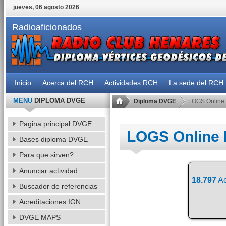
jueves, 06 agosto 2026
Radioaficionados
Inicio
Acerca del RCH
Actividades RCH
La sede del RCH
MENU
DIPLOMA DVGE
Diploma DVGE
LOGS Online
Pagina principal DVGE
LOGS Online
Bases diploma DVGE
Para que sirven?
Anunciar actividad
18.797
Ac
Buscador de referencias
Acreditaciones IGN
DVGE MAPS