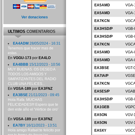
EA5AMD
VGA-
EA5AMD
VGA-
Ver donaciones
EA7KCN
VGCA
EA3HSD/P
VGB-
ULTIMOS
COMENTARIOS
EA3HSD/P
VGB-
EA4ADM
28/05/2024 - 16:31
EA7KCN
VGCA
Tenemos que hacer mas de
EA5AMD
VGA-
estas....
En
VGGU-173
por
EA4LO
EA5AMD
VGA-
EA4BBB
15/12/2023 - 10:56
EA3BSE
VGT-
MUY BUENAS. OS DESEO A
TODOS LOS AMIGOS Y
EA7IA/P
VGSE
SIMPATIZANTES DEL RADIO
EA7KCN
VGCA
CLUB UNA FELICES...
En
VGSA-189
por
EA3FNZ
EA5ES/P
VGAB
EA3BSE
21/11/2023 - 09:45
EA3HSD/P
VGB-
Hola Rafa. MUCHAS
FELICIDADES!!! Espero que te
EA1GEB
VGPO
den este año el 'Vértice de oro'
...
EA5ON
VGV-
En
VGSA-189
por
EA3FNZ
EA5ON
VGV-
EA7BY
16/11/2023 - 13:51
Hola amigo Rafael:te felicito por
EA5XY
VGCC