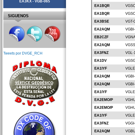
EA3KX - VGB-065
EA1BQR
VGSO
EA1BQR
VGSO
SIGUENOS
EA3BSE
VGT-
EA2AQM
VGBI
EB2CZF
VGNA
EA2AQM
VGSS
EA3FNZ
VGL-
Tweets por DVGE_RCH
EA1DV
VGSG
EA1IYF
VGLE
EA2AQM
VGBI
EA2AQM
VGBI
EA1IYF
VGLE
EA2EMO/P
VGHU
EA2EMO/P
VGHU
EA1IYF
VGLE
EA3FNZ
VGGI
EA2AQM
VGBU