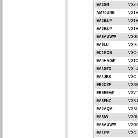
EA2GR
VGZ-
AM70URE
VGTE
EA2EZ/P
VGTE
EA2EZ/P
VGTE
EA8AUW/P
VGGC
EA6LU
VGIB
EC1RCB
VGC-
EA4HAD/P
VGTO
EA1GTX
VGLU
EA1JBK
VGC-
EB2CZF
VGSS
EB5EEV/P
VGV-
EA3FNZ
VGB-
EA2AQM
VGBI
EA3IW
VGGI
EA8AUW/P
VGGC
EA1IYF
VGC-