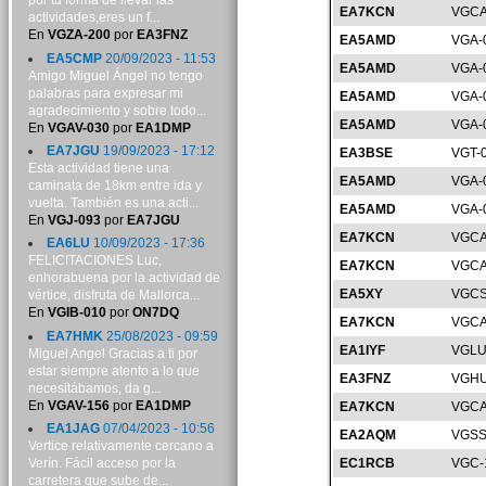
por tu forma de llevar las
EA7KCN
VGCA
actividades,eres un f...
En
VGZA-200
por
EA3FNZ
EA5AMD
VGA-
EA5CMP
20/09/2023 - 11:53
EA5AMD
VGA-
Amigo Miguel Ángel no tengo
palabras para expresar mi
EA5AMD
VGA-
agradecimiento y sobre todo...
EA5AMD
VGA-
En
VGAV-030
por
EA1DMP
EA7JGU
19/09/2023 - 17:12
EA3BSE
VGT-
Esta actividad tiene una
EA5AMD
VGA-
caminata de 18km entre ida y
vuelta. También es una acti...
EA5AMD
VGA-
En
VGJ-093
por
EA7JGU
EA7KCN
VGCA
EA6LU
10/09/2023 - 17:36
FELICITACIONES Luc,
EA7KCN
VGCA
enhorabuena por la actividad de
EA5XY
VGCS
vértice, disfruta de Mallorca...
En
VGIB-010
por
ON7DQ
EA7KCN
VGCA
EA7HMK
25/08/2023 - 09:59
EA1IYF
VGLU
Miguel Angel Gracias a ti por
estar siempre atento a lo que
EA3FNZ
VGHU
necesitábamos, da g...
En
VGAV-156
por
EA1DMP
EA7KCN
VGCA
EA1JAG
07/04/2023 - 10:56
EA2AQM
VGSS
Vertice relativamente cercano a
Verín. Fácil acceso por la
EC1RCB
VGC-
carretera que sube de...