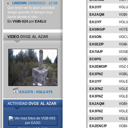
LW8DMK
29/06/2022 - 22:58
EA1IYF
VGLU
Que lindo ver tu gran actividad
amigo querido !!! Abrazo muy
EA2AQM
VGBI
fuerte desde el otro...
En
VGIB-024
por
EA6LU
EA1IYF
VGLU
EA5INS/P
VGTE
VIDEO
DVGE AL AZAR
EA5ON
VGCU
EA5EZ/P
VGIB
EA7IA/P
VGSE
EC6PG
VGIB
EA2EMO/P
VGZ-
EA3FNZ
VGBU
EA1IYF
VGLE
EA3FNZ
VGLE
EA1GTX - VGLU-075
EA3FNZ
VGLE
ACTIVIDAD
DVGE AL AZAR
EA2AQM
VGBI
EA3FNZ
VGLE
EA1GTX
VGLE
EA2ENC/P
VGBI