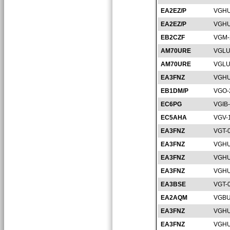
EA2EZ/P
VGHU
EA2EZ/P
VGHU
EB2CZF
VGM-
AM70URE
VGLU
AM70URE
VGLU
EA3FNZ
VGHU
EB1DM/P
VGO-
EC6PG
VGIB
EC5AHA
VGV-
EA3FNZ
VGT-
EA3FNZ
VGHU
EA3FNZ
VGHU
EA3FNZ
VGHU
EA3BSE
VGT-
EA2AQM
VGBU
EA3FNZ
VGHU
EA3FNZ
VGHU