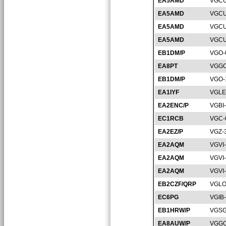
EA5AMD
VGCU
EA5AMD
VGCU
EA5AMD
VGCU
EA5AMD
VGCU
EB1DM/P
VGO-
EA8PT
VGGC
EB1DM/P
VGO-
EA1IYF
VGLE
EA2ENC/P
VGBI
EC1RCB
VGC-
EA2EZ/P
VGZ-
EA2AQM
VGVI
EA2AQM
VGVI
EA2AQM
VGVI
EB2CZF/QRP
VGLO
EC6PG
VGIB
EB1HRW/P
VGSG
EA8AUW/P
VGGC