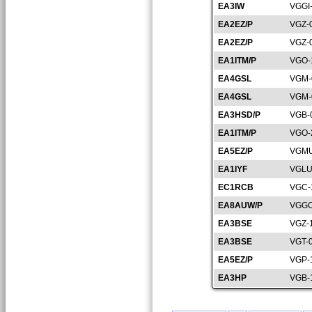
EA3IW
VGGI
EA2EZ/P
VGZ-
EA2EZ/P
VGZ-
EA1ITM/P
VGO-
EA4GSL
VGM-
EA4GSL
VGM-
EA3HSD/P
VGB-
EA1ITM/P
VGO-
EA5EZ/P
VGMU
EA1IYF
VGLU
EC1RCB
VGC-
EA8AUW/P
VGGC
EA3BSE
VGZ-
EA3BSE
VGT-
EA5EZ/P
VGP-
EA3HP
VGB-