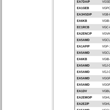
EA7DA/P
VGSE
EA1GEB
VGPO
EA3HSD/P
VGB-
EA6KB
VGIB
EC1RCB
VGC-
EA2ENC/P
VGVA
EA5AMD
VGCU
EA1AP/P
VGP-
EA5AMD
VGCU
EA6KB
VGIB
EA5AMD
VGJ-
EA5AMD
VGJ-
EA5AMD
VGGR
EA5AMD
VGGR
EA1DV
VGBU
EA2EMO/P
VGHU
EA2EZ/P
VGHU