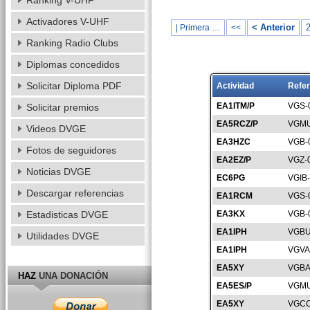
Ranking V-UHF
Activadores V-UHF
< Anterior
| Primera …
<<
Ranking Radio Clubs
Diplomas concedidos
Solicitar Diploma PDF
Actividad
Refer
EA1ITM/P
VGS-
Solicitar premios
EA5RCZ/P
VGMU
Videos DVGE
EA3HZC
VGB-
Fotos de seguidores
EA2EZ/P
VGZ-
Noticias DVGE
EC6PG
VGIB
Descargar referencias
EA1RCM
VGS-
Estadisticas DVGE
EA3KX
VGB-
EA1IPH
VGBU
Utilidades DVGE
EA1IPH
VGVA
EA5XY
VGBA
HAZ
UNA DONACIÓN
EA5ES/P
VGMU
EA5XY
VGCC