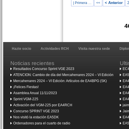
< Anterior
| Primera …
<<
4
Hazte socio
Actividades RCH
Visita nuestra sede
Dipl
Noticias recientes
Ult
Resultados Concurso Sprint VGE 2023
EC4
ATENCION: Cambio de día del Mercahenares 2024 – VI Edición
EA5
Mercahenares 2024 – VI Edición: Artículos de EA4BPG (SK)
EA4
¡Felices Fiestas!
EA4
Asamblea Anual 11/11/2023
EA4
Sprint VGM-225
EA4
Activación del VGM-225 por EA4RCH
jai
Concurso SPRINT VGE 2023
Jai
Nos visitó la estación EA5DK
EA4
Ordenadores para el cuarto de radio
EA5