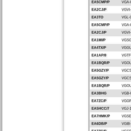
EA5CMP/P
VGA-
EA2CJ/P
VGVI
EA3TO
VGL-
EA5CMP/P
VGA-
EA2CJ/P
VGVI
EA1MI/P
VGSG
EA4TX/P
VGGU
EA1AP/8
VGTF
EA1BQR/P
VGOU
EA5GZY/P
VGCS
EA5GZY/P
VGCS
EA1BQR/P
VGOU
EA3BHG
VGB-
EA7ZC/P
VGGR
EA5HCC/7
VGJ-
EA7HMK/P
VGSE
EA6DB/P
VGIB