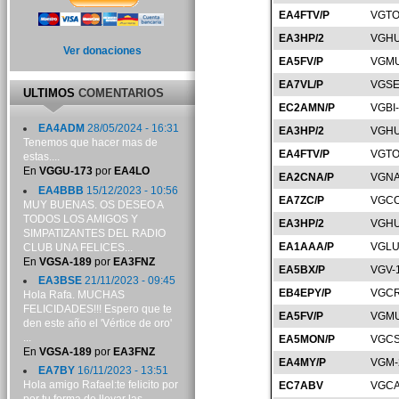
EA4FTV/P
VGTO
EA3HP/2
VGHU
Ver donaciones
EA5FV/P
VGMU
EA7VL/P
VGSE
ULTIMOS
COMENTARIOS
EC2AMN/P
VGBI
EA4ADM
28/05/2024 - 16:31
EA3HP/2
VGHU
Tenemos que hacer mas de
EA4FTV/P
VGTO
estas....
En
VGGU-173
por
EA4LO
EA2CNA/P
VGNA
EA4BBB
15/12/2023 - 10:56
EA7ZC/P
VGCO
MUY BUENAS. OS DESEO A
TODOS LOS AMIGOS Y
EA3HP/2
VGHU
SIMPATIZANTES DEL RADIO
EA1AAA/P
VGLU
CLUB UNA FELICES...
En
VGSA-189
por
EA3FNZ
EA5BX/P
VGV-
EA3BSE
21/11/2023 - 09:45
EB4EPY/P
VGCR
Hola Rafa. MUCHAS
FELICIDADES!!! Espero que te
EA5FV/P
VGMU
den este año el 'Vértice de oro'
...
EA5MON/P
VGCS
En
VGSA-189
por
EA3FNZ
EA4MY/P
VGM-
EA7BY
16/11/2023 - 13:51
Hola amigo Rafael:te felicito por
EC7ABV
VGCA