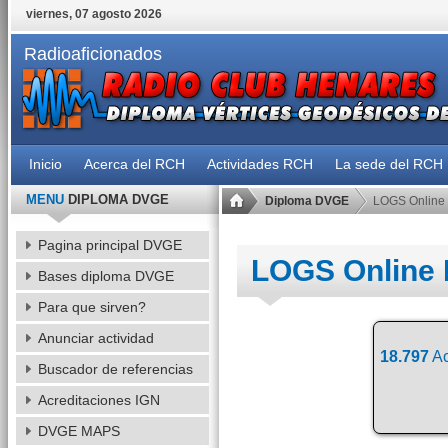
viernes, 07 agosto 2026
Radioaficionados
Inicio
Acerca del RCH
Actividades RCH
La sede del RCH
MENU
DIPLOMA DVGE
Diploma DVGE
LOGS Online
Pagina principal DVGE
LOGS Online
Bases diploma DVGE
Para que sirven?
Anunciar actividad
18.797
Ac
Buscador de referencias
Acreditaciones IGN
DVGE MAPS