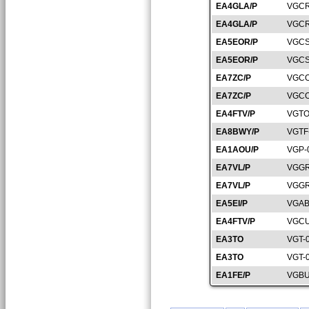
EA4GLA/P
VGCR
EA4GLA/P
VGCR
EA5EOR/P
VGCS
EA5EOR/P
VGCS
EA7ZC/P
VGCO
EA7ZC/P
VGCO
EA4FTV/P
VGTO
EA8BWY/P
VGTF
EA1AOU/P
VGP-
EA7VL/P
VGGR
EA7VL/P
VGGR
EA5EI/P
VGAB
EA4FTV/P
VGCU
EA3TO
VGT-
EA3TO
VGT-
EA1FE/P
VGBU