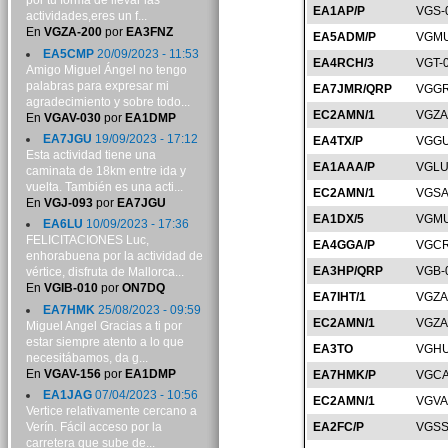
por tu forma de llevar las
EA1AP/P
VGS-
actividades,eres un f...
En
VGZA-200
por
EA3FNZ
EA5ADM/P
VGMU
EA5CMP
20/09/2023 - 11:53
EA4RCH/3
VGT-
Amigo Miguel Ángel no tengo
palabras para expresar mi
EA7JMR/QRP
VGGR
agradecimiento y sobre todo...
EC2AMN/1
VGZA
En
VGAV-030
por
EA1DMP
EA7JGU
19/09/2023 - 17:12
EA4TX/P
VGGU
Esta actividad tiene una
EA1AAA/P
VGLU
caminata de 18km entre ida y
vuelta. También es una acti...
EC2AMN/1
VGSA
En
VGJ-093
por
EA7JGU
EA1DX/5
VGMU
EA6LU
10/09/2023 - 17:36
FELICITACIONES Luc,
EA4GGA/P
VGCR
enhorabuena por la actividad de
EA3HP/QRP
VGB-
vértice, disfruta de Mallorca...
En
VGIB-010
por
ON7DQ
EA7IHT/1
VGZA
EA7HMK
25/08/2023 - 09:59
EC2AMN/1
VGZA
Miguel Angel Gracias a ti por
estar siempre atento a lo que
EA3TO
VGHU
necesitábamos, da g...
En
VGAV-156
por
EA1DMP
EA7HMK/P
VGCA
EA1JAG
07/04/2023 - 10:56
EC2AMN/1
VGVA
Vertice relativamente cercano a
Verín. Fácil acceso por la
EA2FC/P
VGSS
carretera que sube de...