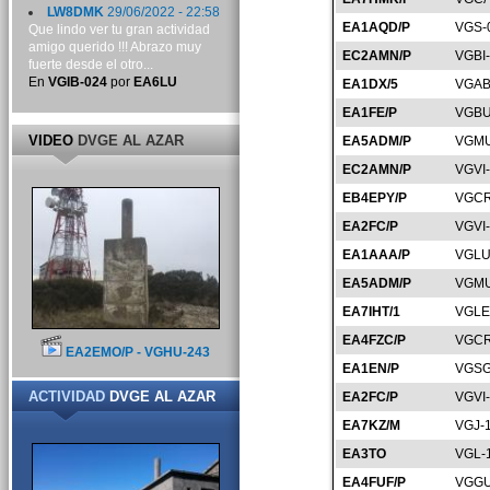
LW8DMK
29/06/2022 - 22:58
EA1AQD/P
VGS-
Que lindo ver tu gran actividad
amigo querido !!! Abrazo muy
EC2AMN/P
VGBI
fuerte desde el otro...
En
VGIB-024
por
EA6LU
EA1DX/5
VGAB
EA1FE/P
VGBU
VIDEO
DVGE AL AZAR
EA5ADM/P
VGMU
EC2AMN/P
VGVI
EB4EPY/P
VGCR
EA2FC/P
VGVI
EA1AAA/P
VGLU
EA5ADM/P
VGMU
EA7IHT/1
VGLE
EA4FZC/P
VGCR
EA2EMO/P - VGHU-243
EA1EN/P
VGSG
ACTIVIDAD
DVGE AL AZAR
EA2FC/P
VGVI
EA7KZ/M
VGJ-
EA3TO
VGL-
EA4FUF/P
VGGU