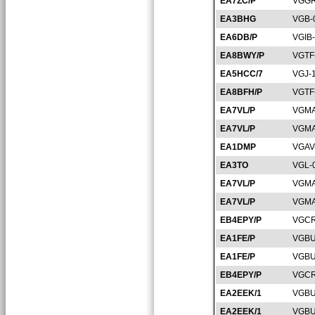
EA7ZC/P
VGGR
EA3BHG
VGB-
EA6DB/P
VGIB
EA8BWY/P
VGTF
EA5HCC/7
VGJ-
EA8BFH/P
VGTF
EA7VL/P
VGMA
EA7VL/P
VGMA
EA1DMP
VGAV
EA3TO
VGL-
EA7VL/P
VGMA
EA7VL/P
VGMA
EB4EPY/P
VGCR
EA1FE/P
VGBU
EA1FE/P
VGBU
EB4EPY/P
VGCR
EA2EEK/1
VGBU
EA2EEK/1
VGBU