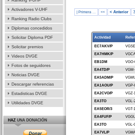
Ranking V-UHF
Activadores V-UHF
< Anterior
| Primera …
<<
Ranking Radio Clubs
Diplomas concedidos
Solicitar Diploma PDF
Actividad
Refer
EC7AKV/P
VGSE
Solicitar premios
EA7HMK/P
VGCA
Videos DVGE
EB1DM
VGO-
Fotos de seguidores
EA4TD/P
VGM-
Noticias DVGE
EA5ADM/P
VGMU
Descargar referencias
EA1AOU/P
VGP-
Estadisticas DVGE
EA2CVO/P
VGZ-
EA3TO
VGL-
Utilidades DVGE
EA5EOR/3
VGT-
EA4FUF/P
VGGU
HAZ
UNA DONACIÓN
EA3TO
VGL-
EA7VL/P
VGMA