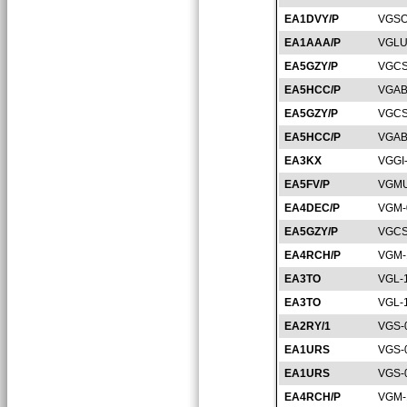
EA1DVY/P
VGSO
EA1AAA/P
VGLU
EA5GZY/P
VGCS
EA5HCC/P
VGAB
EA5GZY/P
VGCS
EA5HCC/P
VGAB
EA3KX
VGGI
EA5FV/P
VGMU
EA4DEC/P
VGM-
EA5GZY/P
VGCS
EA4RCH/P
VGM-
EA3TO
VGL-
EA3TO
VGL-
EA2RY/1
VGS-
EA1URS
VGS-
EA1URS
VGS-
EA4RCH/P
VGM-