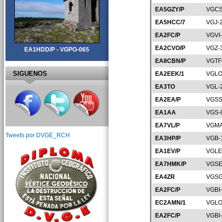
EA5GZY/P
VGCS
EA5HCC/7
VGJ-
EA2FC/P
VGVI
EA2CVO/P
VGZ-
EA1HDD/P - VGPO-065
EA8CBN/P
VGTF
SIGUENOS
EA2EEK/1
VGLO
EA3TO
VGL-
EA2EA/P
VGSS
EA1AA
VGS-
EA7VL/P
VGMA
Tweets por DVGE_RCH
EA3HP/P
VGB-
EA1EV/P
VGLE
EA7HMK/P
VGSE
EA4ZR
VGSG
EA2FC/P
VGBI
EC2AMN/1
VGLO
EA2FC/P
VGBI