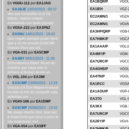
EA1BQR/P
VGOU
En
VGOU-112
por
EA1JAG
EA1IEH
VGZ-
EA1BJE
13/03/2023 - 00:37
Veo que compañía no te ha
EC2AMN/1
VGZA
faltado. Habrás estado
entretenido con tanto ganado. ...
EC2AMN/1
VGVA
En
VGSA-222
por
EA3FNZ
EA3HP/QRP
VGB-
EA5NU
14/01/2023 - 19:43
Que orgullo siempre poder decir
EA7HMK/P
VGCA
que a mí me enseñó EA5CMP.
EA1AAA/P
VGLU
Gracias Paco por est...
En
VGA-031
por
EA5CMP
EA4MY/P
VGM-
EA4MY
06/01/2023 - 11:30
EA7URC/P
VGCO
Enhorabuena Albert. No es de
extrañar que haya sido la
EA4GHB/P
VGGU
primera actividad desde es...
EA4TN/P
VGGU
En
VGL-104
por
EA3IW
EA5CMP
23/09/2022 - 12:28
EA1RCC
VGSA
Gracias a ti Don Miguel el placer
EA1AOU/P
VGP-
ha sido el mío de compartir esta
actividad con ...
EA3TO
VGL-
En
VGAV-166
por
EA1DMP
EA3KX
VGB-
EA5CMP
26/08/2022 - 13:32
Me alegro mucho Don Juan por
EA7URC/P
VGCO
tu trayectoria que poco a poco te
EA2RY/P
VGVI
vas superando, incl...
En
VGA-054
por
EA5IFF
EA7HMK/P
VGCA