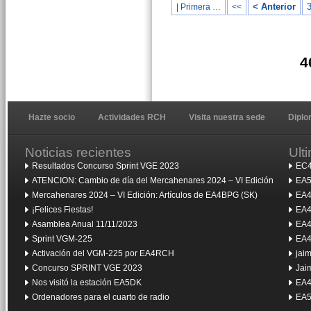
< Anterior
| Primera …
<<
4
Hazte socio
Actividades RCH
Visita nuestra sede
Dipl
Noticias recientes
Ult
Resultados Concurso Sprint VGE 2023
EC4
ATENCION: Cambio de día del Mercahenares 2024 – VI Edición
EA5
Mercahenares 2024 – VI Edición: Artículos de EA4BPG (SK)
EA4
¡Felices Fiestas!
EA4
Asamblea Anual 11/11/2023
EA4
Sprint VGM-225
EA4
Activación del VGM-225 por EA4RCH
jai
Concurso SPRINT VGE 2023
Jai
Nos visitó la estación EA5DK
EA4
Ordenadores para el cuarto de radio
EA5