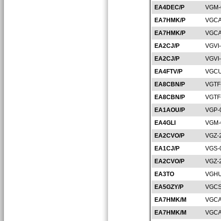
EA4DEC/P
VGM-
EA7HMK/P
VGCA
EA7HMK/P
VGCA
EA2CJ/P
VGVI
EA2CJ/P
VGVI
EA4FTV/P
VGCU
EA8CBN/P
VGTF
EA8CBN/P
VGTF
EA1AOU/P
VGP-
EA4GLI
VGM-
EA2CVO/P
VGZ-
EA1CJ/P
VGS-
EA2CVO/P
VGZ-
EA3TO
VGHU
EA5GZY/P
VGCS
EA7HMK/M
VGCA
EA7HMK/M
VGCA