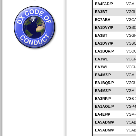
EA4FAD/P
VGM-
EA3BT
VGGI
EC7ABV
VGCA
EA1DVY/P
VGSO
EA3BT
VGGI
EA1DVY/P
VGSO
EA1BQR/P
VGOU
EA3WL
VGGI
EA3WL
VGGI
EA4MZ/P
VGM-
EA1BQR/P
VGOU
EA4MZ/P
VGM-
EA3RP/P
VGB-
EA1AOU/P
VGP-
EA4EF/P
VGM-
EA5ADM/P
VGAB
EA5ADM/P
VGAB