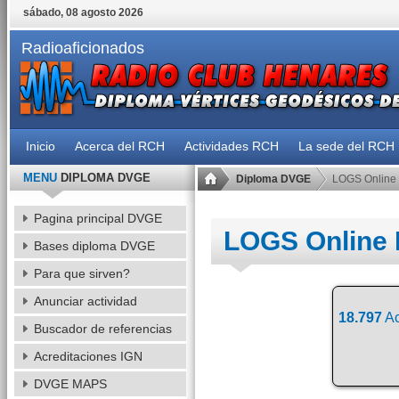
sábado, 08 agosto 2026
Radioaficionados
Inicio
Acerca del RCH
Actividades RCH
La sede del RCH
MENU
DIPLOMA DVGE
Diploma DVGE
LOGS Online
Pagina principal DVGE
LOGS Online
Bases diploma DVGE
Para que sirven?
Anunciar actividad
18.797
Ac
Buscador de referencias
Acreditaciones IGN
DVGE MAPS