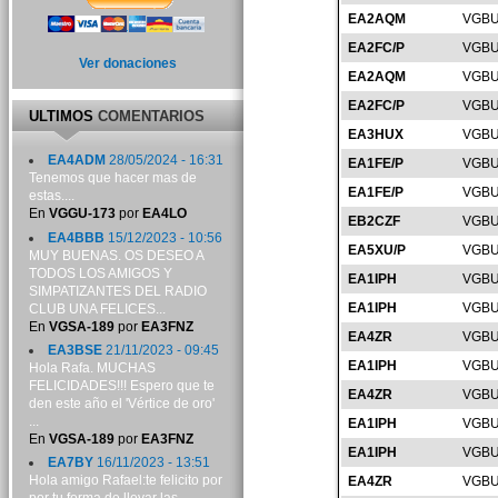
EA2AQM
VGBU
EA2FC/P
VGBU
Ver donaciones
EA2AQM
VGBU
EA2FC/P
VGBU
ULTIMOS
COMENTARIOS
EA3HUX
VGBU
EA4ADM
28/05/2024 - 16:31
EA1FE/P
VGBU
Tenemos que hacer mas de
EA1FE/P
VGBU
estas....
En
VGGU-173
por
EA4LO
EB2CZF
VGBU
EA4BBB
15/12/2023 - 10:56
EA5XU/P
VGBU
MUY BUENAS. OS DESEO A
TODOS LOS AMIGOS Y
EA1IPH
VGBU
SIMPATIZANTES DEL RADIO
EA1IPH
VGBU
CLUB UNA FELICES...
En
VGSA-189
por
EA3FNZ
EA4ZR
VGBU
EA3BSE
21/11/2023 - 09:45
EA1IPH
VGBU
Hola Rafa. MUCHAS
FELICIDADES!!! Espero que te
EA4ZR
VGBU
den este año el 'Vértice de oro'
...
EA1IPH
VGBU
En
VGSA-189
por
EA3FNZ
EA1IPH
VGBU
EA7BY
16/11/2023 - 13:51
Hola amigo Rafael:te felicito por
EA4ZR
VGBU