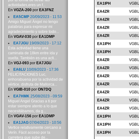
por tu forma de llevar las
EA1IPH
VGBU
actividades,eres un f...
En
VGZA-200
por
EA3FNZ
EA4ZR
VGBU
EA5CMP
20/09/2023 - 11:53
EA4ZR
VGBU
Amigo Miguel Ángel no tengo
palabras para expresar mi
EA4ZR
VGBU
agradecimiento y sobre todo...
EA4ZR
VGBU
En
VGAV-030
por
EA1DMP
EA7JGU
19/09/2023 - 17:12
EA1IPH
VGBU
Esta actividad tiene una
EA1IPH
VGBU
caminata de 18km entre ida y
vuelta. También es una acti...
EA4ZR
VGBU
En
VGJ-093
por
EA7JGU
EA4ZR
VGBU
EA6LU
10/09/2023 - 17:36
FELICITACIONES Luc,
EA4ZR
VGBU
enhorabuena por la actividad de
EA4ZR
VGBU
vértice, disfruta de Mallorca...
En
VGIB-010
por
ON7DQ
EA4ZR
VGBU
EA7HMK
25/08/2023 - 09:59
EA4ZR
VGBU
Miguel Angel Gracias a ti por
estar siempre atento a lo que
EA4ZR
VGBU
necesitábamos, da g...
En
VGAV-156
por
EA1DMP
EA1IPH
VGBU
EA1JAG
07/04/2023 - 10:56
EA1IPH
VGBU
Vertice relativamente cercano a
Verín. Fácil acceso por la
EA1IPH
VGBU
carretera que sube de...