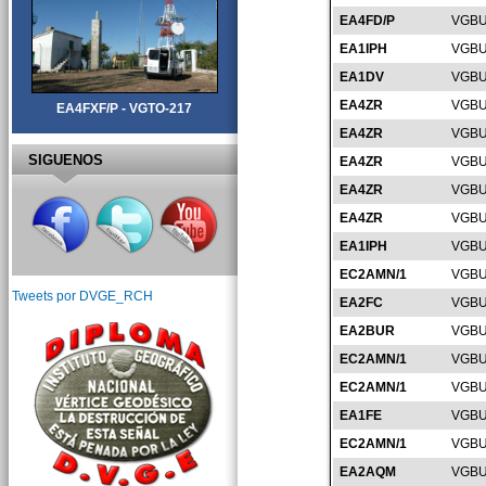
EA4FD/P
VGBU
EA1IPH
VGBU
EA1DV
VGBU
EA4ZR
VGBU
EA4FXF/P - VGTO-217
EA4ZR
VGBU
SIGUENOS
EA4ZR
VGBU
EA4ZR
VGBU
EA4ZR
VGBU
EA1IPH
VGBU
EC2AMN/1
VGBU
Tweets por DVGE_RCH
EA2FC
VGBU
EA2BUR
VGBU
EC2AMN/1
VGBU
EC2AMN/1
VGBU
EA1FE
VGBU
EC2AMN/1
VGBU
EA2AQM
VGBU