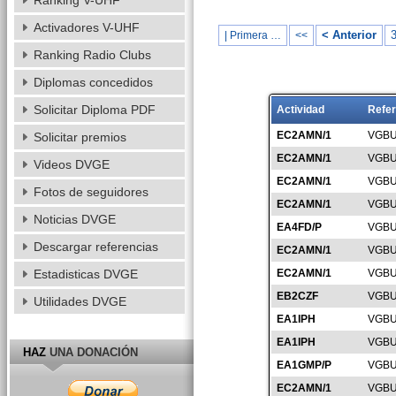
Ranking V-UHF
Activadores V-UHF
< Anterior
| Primera …
<<
Ranking Radio Clubs
Diplomas concedidos
Solicitar Diploma PDF
Actividad
Refer
EC2AMN/1
VGBU
Solicitar premios
EC2AMN/1
VGBU
Videos DVGE
EC2AMN/1
VGBU
Fotos de seguidores
EC2AMN/1
VGBU
Noticias DVGE
EA4FD/P
VGBU
Descargar referencias
EC2AMN/1
VGBU
Estadisticas DVGE
EC2AMN/1
VGBU
EB2CZF
VGBU
Utilidades DVGE
EA1IPH
VGBU
EA1IPH
VGBU
HAZ
UNA DONACIÓN
EA1GMP/P
VGBU
EC2AMN/1
VGBU