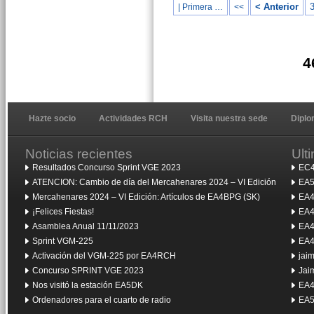
< Anterior
| Primera …
<<
4
Hazte socio
Actividades RCH
Visita nuestra sede
Dipl
Noticias recientes
Ult
Resultados Concurso Sprint VGE 2023
EC4
ATENCION: Cambio de día del Mercahenares 2024 – VI Edición
EA5
Mercahenares 2024 – VI Edición: Artículos de EA4BPG (SK)
EA4
¡Felices Fiestas!
EA4
Asamblea Anual 11/11/2023
EA4
Sprint VGM-225
EA4
Activación del VGM-225 por EA4RCH
jai
Concurso SPRINT VGE 2023
Jai
Nos visitó la estación EA5DK
EA4
Ordenadores para el cuarto de radio
EA5