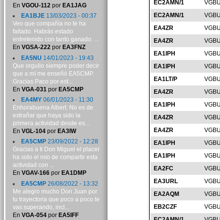
EC2AMN/1
VGBU
En
VGOU-112
por
EA1JAG
EC2AMN/1
VGBU
EA1BJE
13/03/2023 - 00:37
Veo que compañía no te ha
EA4ZR
VGBU
faltado. Habrás estado
entretenido con tanto ganado. ...
EA4ZR
VGBU
En
VGSA-222
por
EA3FNZ
EA1IPH
VGBU
EA5NU
14/01/2023 - 19:43
Que orgullo siempre poder decir
EA1IPH
VGBU
que a mí me enseñó EA5CMP.
EA1LT/P
VGBU
Gracias Paco por est...
En
VGA-031
por
EA5CMP
EA4ZR
VGBU
EA4MY
06/01/2023 - 11:30
EA1IPH
VGBU
Enhorabuena Albert. No es de
extrañar que haya sido la
EA4ZR
VGBU
primera actividad desde es...
EA4ZR
VGBU
En
VGL-104
por
EA3IW
EA5CMP
23/09/2022 - 12:28
EA1IPH
VGBU
Gracias a ti Don Miguel el placer
EA1IPH
VGBU
ha sido el mío de compartir esta
actividad con ...
EA2FC
VGBU
En
VGAV-166
por
EA1DMP
EA3URL
VGBU
EA5CMP
26/08/2022 - 13:32
Me alegro mucho Don Juan por
EA2AQM
VGBU
tu trayectoria que poco a poco te
EB2CZF
VGBU
vas superando, incl...
En
VGA-054
por
EA5IFF
EC2AMN/1
VGBU