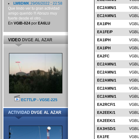
LW8DMK
29/06/2022 - 22:58
EC2AMN/1
VGBU
Que lindo ver tu gran actividad
amigo querido !!! Abrazo muy
EC2AMN/1
VGBU
fuerte desde el otro...
En
VGIB-024
por
EA6LU
EA1IPH
VGBU
EA1FE/P
VGBU
VIDEO
DVGE AL AZAR
EA1IPH
VGBU
EA1IPH
VGBU
EA2FC
VGBU
EC2AMN/1
VGBU
EC2AMN/1
VGBU
EC2AMN/1
VGBU
EC2AMN/1
VGBU
EC2AMN/1
VGBU
EC7TL/P - VGSE-225
EA2RCF/1
VGBU
ACTIVIDAD
DVGE AL AZAR
EA2EEK/1
VGBU
EA2EEK/1
VGBU
EA3HSD/1
VGBU
EA1FE
VGBU