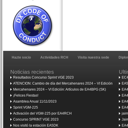
Hazte socio
Actividades RCH
Visita nuestra sede
Dipl
Noticias recientes
Ult
Resultados Concurso Sprint VGE 2023
EC4
ATENCION: Cambio de día del Mercahenares 2024 – VI Edición
EA5
Mercahenares 2024 – VI Edición: Artículos de EA4BPG (SK)
EA4
¡Felices Fiestas!
EA4
Asamblea Anual 11/11/2023
EA4
Sprint VGM-225
EA4
Activación del VGM-225 por EA4RCH
jai
Concurso SPRINT VGE 2023
Jai
Nos visitó la estación EA5DK
EA4