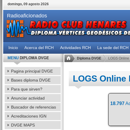
domingo, 09 agosto 2026
Radioaficionados
Inicio
Acerca del RCH
Actividades RCH
La sede del RCH
MENU
DIPLOMA DVGE
Diploma DVGE
LOGS Online
Pagina principal DVGE
LOGS Online
Bases diploma DVGE
Para que sirven?
Anunciar actividad
18.797
Ac
Buscador de referencias
Acreditaciones IGN
DVGE MAPS