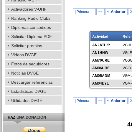
Ranking V-UHF
Activadores V-UHF
< Anterior
| Primera …
<<
Ranking Radio Clubs
Diplomas concedidos
Solicitar Diploma PDF
Actividad
Refer
AN2ATU/P
VGHU
Solicitar premios
AN1HNW
VGLE
Videos DVGE
AM70URE
VGSG
Fotos de seguidores
AM06URE
VGIB
Noticias DVGE
AM05ADM
VGMU
Descargar referencias
AM04EYL
VGM-
Estadisticas DVGE
Utilidades DVGE
< Anterior
| Primera …
<<
HAZ
UNA DONACIÓN
4