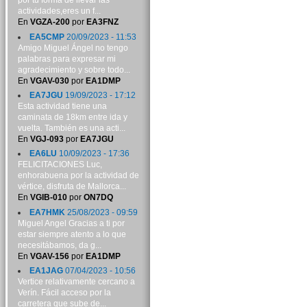
por tu forma de llevar las
actividades,eres un f...
En
VGZA-200
por
EA3FNZ
EA5CMP
20/09/2023 - 11:53
Amigo Miguel Ángel no tengo
palabras para expresar mi
agradecimiento y sobre todo...
En
VGAV-030
por
EA1DMP
EA7JGU
19/09/2023 - 17:12
Esta actividad tiene una
caminata de 18km entre ida y
vuelta. También es una acti...
En
VGJ-093
por
EA7JGU
EA6LU
10/09/2023 - 17:36
FELICITACIONES Luc,
enhorabuena por la actividad de
vértice, disfruta de Mallorca...
En
VGIB-010
por
ON7DQ
EA7HMK
25/08/2023 - 09:59
Miguel Angel Gracias a ti por
estar siempre atento a lo que
necesitábamos, da g...
En
VGAV-156
por
EA1DMP
EA1JAG
07/04/2023 - 10:56
Vertice relativamente cercano a
Verín. Fácil acceso por la
carretera que sube de...