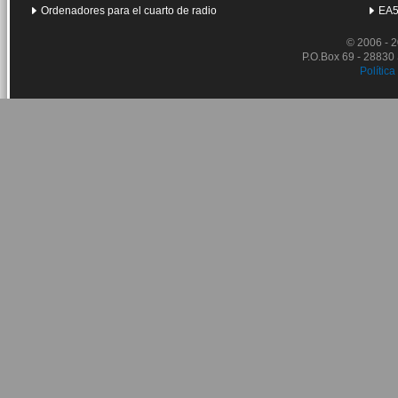
Ordenadores para el cuarto de radio
EA5
© 2006 - 
P.O.Box 69 - 28830
Política