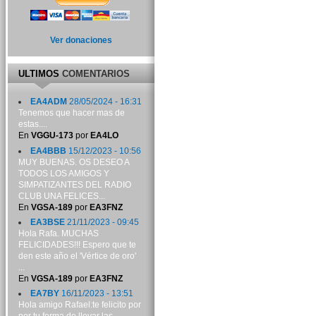
Ver donaciones
ULTIMOS
COMENTARIOS
EA4ADM
28/05/2024 - 16:31
Tenemos que hacer mas de
estas....
En
VGGU-173
por
EA4LO
EA4BBB
15/12/2023 - 10:56
MUY BUENAS. OS DESEO A
TODOS LOS AMIGOS Y
SIMPATIZANTES DEL RADIO
CLUB UNA FELICES...
En
VGSA-189
por
EA3FNZ
EA3BSE
21/11/2023 - 09:45
Hola Rafa. MUCHAS
FELICIDADES!!! Espero que te
den este año el 'Vértice de oro'
...
En
VGSA-189
por
EA3FNZ
EA7BY
16/11/2023 - 13:51
Hola amigo Rafael:te felicito por