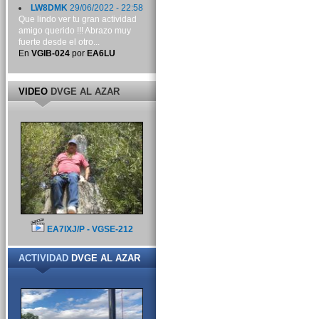
LW8DMK
29/06/2022 - 22:58
Que lindo ver tu gran actividad
amigo querido !!! Abrazo muy
fuerte desde el otro...
En
VGIB-024
por
EA6LU
VIDEO
DVGE AL AZAR
EA7IXJ/P - VGSE-212
ACTIVIDAD
DVGE AL AZAR