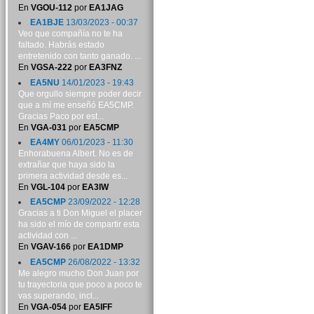
En
VGOU-112
por
EA1JAG
EA1BJE
13/03/2023 - 00:37
Veo que compañía no te ha
faltado. Habrás estado
entretenido con tanto ganado. ...
En
VGSA-222
por
EA3FNZ
EA5NU
14/01/2023 - 19:43
Que orgullo siempre poder decir
que a mí me enseñó EA5CMP.
Gracias Paco por est...
En
VGA-031
por
EA5CMP
EA4MY
06/01/2023 - 11:30
Enhorabuena Albert. No es de
extrañar que haya sido la
primera actividad desde es...
En
VGL-104
por
EA3IW
EA5CMP
23/09/2022 - 12:28
Gracias a ti Don Miguel el placer
ha sido el mío de compartir esta
actividad con ...
En
VGAV-166
por
EA1DMP
EA5CMP
26/08/2022 - 13:32
Me alegro mucho Don Juan por
tu trayectoria que poco a poco te
vas superando, incl...
En
VGA-054
por
EA5IFF