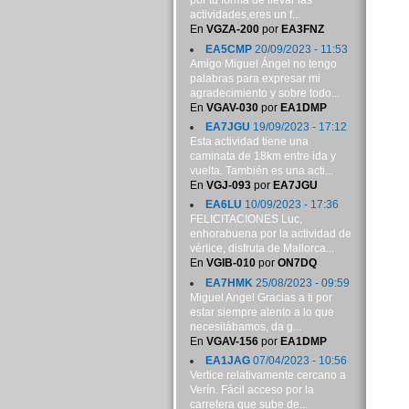
por tu forma de llevar las
actividades,eres un f...
En
VGZA-200
por
EA3FNZ
EA5CMP
20/09/2023 - 11:53
Amigo Miguel Ángel no tengo
palabras para expresar mi
agradecimiento y sobre todo...
En
VGAV-030
por
EA1DMP
EA7JGU
19/09/2023 - 17:12
Esta actividad tiene una
caminata de 18km entre ida y
vuelta. También es una acti...
En
VGJ-093
por
EA7JGU
EA6LU
10/09/2023 - 17:36
FELICITACIONES Luc,
enhorabuena por la actividad de
vértice, disfruta de Mallorca...
En
VGIB-010
por
ON7DQ
EA7HMK
25/08/2023 - 09:59
Miguel Angel Gracias a ti por
estar siempre atento a lo que
necesitábamos, da g...
En
VGAV-156
por
EA1DMP
EA1JAG
07/04/2023 - 10:56
Vertice relativamente cercano a
Verín. Fácil acceso por la
carretera que sube de...