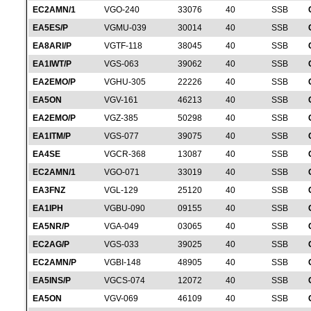
EC2AMN/1
VGO-240
33076
40
SSB
EA5ES/P
VGMU-039
30014
40
SSB
EA8ARI/P
VGTF-118
38045
40
SSB
EA1IWT/P
VGS-063
39062
40
SSB
EA2EMO/P
VGHU-305
22226
40
SSB
EA5ON
VGV-161
46213
40
SSB
EA2EMO/P
VGZ-385
50298
40
SSB
EA1ITM/P
VGS-077
39075
40
SSB
EA4SE
VGCR-368
13087
40
SSB
EC2AMN/1
VGO-071
33019
40
SSB
EA3FNZ
VGL-129
25120
40
SSB
EA1IPH
VGBU-090
09155
40
SSB
EA5NR/P
VGA-049
03065
40
SSB
EC2AG/P
VGS-033
39025
40
SSB
EC2AMN/P
VGBI-148
48905
40
SSB
EA5INS/P
VGCS-074
12072
40
SSB
EA5ON
VGV-069
46109
40
SSB