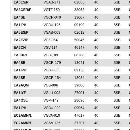
EA5ES/P
VGAB-271
02063
40
SSB
EA8CER/P
VGTF-159
38053
40
SSB
EA4SE
VGCR-040
13007
40
SSB
EA1IPH
VGBU-125
09199
40
SSB
EA5ES/P
VGAB-063
02012
40
SSB
EA2EZ/P
VGZ-054
50045
40
SSB
EA5ON
VGV-114
46147
40
SSB
EA3URL
VGB-189
08288
40
SSB
EA4SE
VGCR-179
13041
40
SSB
EA1IPH
VGBU-083
09136
40
SSB
EA4SE
VGCR-154
13034
40
SSB
EA2AQM
VGS-006
39006
40
SSB
EA1IYF
VGLU-003
27001
40
SSB
EA4GSL
VGM-149
28096
40
SSB
EA1IPH
VGBU-039
09064
40
SSB
EC2AMN/1
VGVA-010
47017
40
SSB
EC2AMN/1
VGSA-125
37207
40
SSB