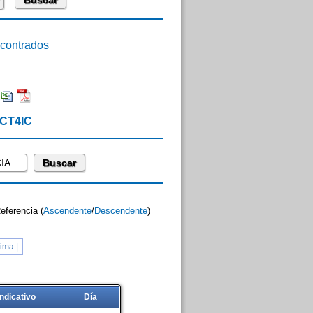
ontrados
 CT4IC
Referencia (
Ascendente
/
Descendente
)
ima |
Indicativo
Día