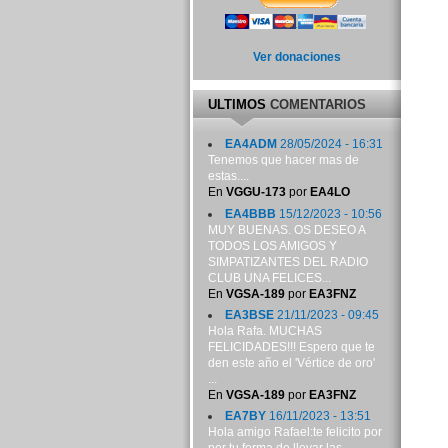
Ver donaciones
ULTIMOS
COMENTARIOS
EA4ADM
28/05/2024 - 16:31
Tenemos que hacer mas de
estas....
En
VGGU-173
por
EA4LO
EA4BBB
15/12/2023 - 10:56
MUY BUENAS. OS DESEO A
TODOS LOS AMIGOS Y
SIMPATIZANTES DEL RADIO
CLUB UNA FELICES...
En
VGSA-189
por
EA3FNZ
EA3BSE
21/11/2023 - 09:45
Hola Rafa. MUCHAS
FELICIDADES!!! Espero que te
den este año el 'Vértice de oro'
...
En
VGSA-189
por
EA3FNZ
EA7BY
16/11/2023 - 13:51
Hola amigo Rafael:te felicito por