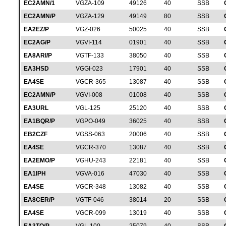
EC2AMN/1
VGZA-109
49126
40
SSB
EC2AMN/P
VGZA-129
49149
80
SSB
EA2EZ/P
VGZ-026
50025
40
SSB
EC2AG/P
VGVI-114
01901
40
SSB
EA8ARI/P
VGTF-133
38050
40
SSB
EA3HSD
VGGI-023
17901
40
SSB
EA4SE
VGCR-365
13087
40
SSB
EC2AMN/P
VGVI-008
01008
40
SSB
EA3URL
VGL-125
25120
40
SSB
EA1BQR/P
VGPO-049
36025
40
SSB
EB2CZF
VGSS-063
20006
40
SSB
EA4SE
VGCR-370
13087
40
SSB
EA2EMO/P
VGHU-243
22181
40
SSB
EA1IPH
VGVA-016
47030
40
SSB
EA4SE
VGCR-348
13082
40
SSB
EA8CER/P
VGTF-046
38014
20
SSB
EA4SE
VGCR-099
13019
40
SSB