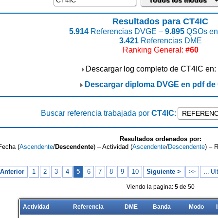
Resultados para CT4IC
5.914
Referencias DVGE –
9.895
QSOs enc
3.421
Referencias DME
Ranking General:
#60
Descargar log completo de CT4IC en:
Descargar diploma DVGE en pdf de
Buscar referencia trabajada por
CT4IC
:
Resultados ordenados por:
Fecha (
Ascendente
/
Descendente
) – Actividad (
Ascendente
/
Descendente
) – 
Anterior
1
2
3
4
5
6
7
8
9
10
Siguiente >
>>
… Ult
Viendo la pagina:
5
de 50
Actividad
Referencia
DME
Banda
Modo