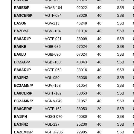
EA3TO/P
VGL-100
25079
40
SSB
EA5ES/P
VGAB-104
02022
40
SSB
EA8CER/P
VGTF-084
38029
40
SSB
EA5ON
VGV-213
46249
40
SSB
EA2CYJ
VGVI-104
01016
40
SSB
EA8ARI/P
VGTF-021
38009
40
SSB
EA6KB
VGIB-089
07024
40
SSB
EA6LU
VGIB-090
07024
40
SSB
EC2AG/P
VGBI-108
48043
40
SSB
EA8ARI/P
VGTF-053
38016
40
SSB
EA3FNZ
VGL-050
25038
40
SSB
EC2AMN/P
VGVI-168
01054
40
SSB
EA8CER/P
VGTF-162
38053
40
SSB
EC2AMN/P
VGNA-049
31057
40
SSB
EA8CER/P
VGTF-162
38053
20
SSB
EA1IPH
VGSG-070
40080
40
SSB
EA3FNZ
VGL-227
25230
40
SSB
EA2EMO/P
VGHU-205
22905
40
SSB