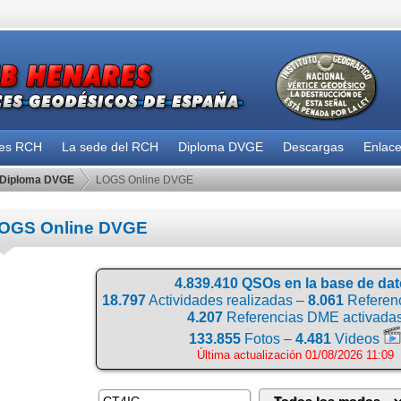
des RCH
La sede del RCH
Diploma DVGE
Descargas
Enlac
Diploma DVGE
LOGS Online DVGE
OGS Online DVGE
4.839.410 QSOs en la base de da
18.797
Actividades realizadas –
8.061
Referenc
4.207
Referencias DME activada
133.855
Fotos –
4.481
Videos
Última actualización 01/08/2026 11:09