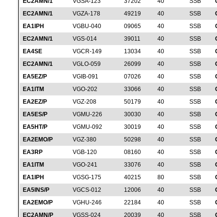
EC2AMN/1
VGSA-123
37202
40
SSB
EC2AMN/1
VGZA-178
49219
40
SSB
EA1IPH
VGBU-040
09065
40
SSB
EC2AMN/1
VGS-014
39011
40
SSB
EA4SE
VGCR-149
13034
40
SSB
EC2AMN/1
VGLO-059
26099
40
SSB
EA5EZ/P
VGIB-091
07026
40
SSB
EA1ITM
VGO-202
33066
40
SSB
EA2EZ/P
VGZ-208
50179
40
SSB
EA5ES/P
VGMU-226
30030
40
SSB
EA5HT/P
VGMU-092
30019
40
SSB
EA2EMO/P
VGZ-380
50298
40
SSB
EA3RP
VGB-120
08160
40
SSB
EA1ITM
VGO-241
33076
40
SSB
EA1IPH
VGSG-175
40215
80
SSB
EA5INS/P
VGCS-012
12006
40
SSB
EA2EMO/P
VGHU-246
22184
40
SSB
EC2AMN/P
VGSS-024
20039
40
SSB