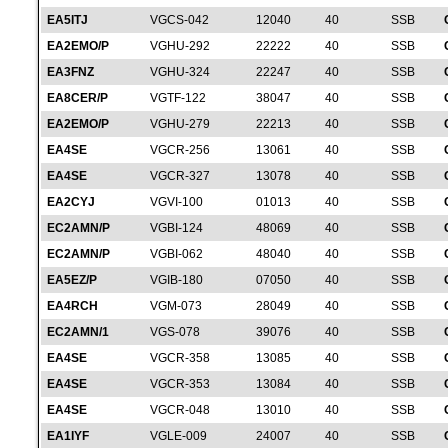
EA5ITJ
VGCS-042
12040
40
SSB
EA2EMO/P
VGHU-292
22222
40
SSB
EA3FNZ
VGHU-324
22247
40
SSB
EA8CER/P
VGTF-122
38047
40
SSB
EA2EMO/P
VGHU-279
22213
40
SSB
EA4SE
VGCR-256
13061
40
SSB
EA4SE
VGCR-327
13078
40
SSB
EA2CYJ
VGVI-100
01013
40
SSB
EC2AMN/P
VGBI-124
48069
40
SSB
EC2AMN/P
VGBI-062
48040
40
SSB
EA5EZ/P
VGIB-180
07050
40
SSB
EA4RCH
VGM-073
28049
40
SSB
EC2AMN/1
VGS-078
39076
40
SSB
EA4SE
VGCR-358
13085
40
SSB
EA4SE
VGCR-353
13084
40
SSB
EA4SE
VGCR-048
13010
40
SSB
EA1IYF
VGLE-009
24007
40
SSB