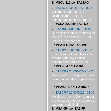
En
VGOU-112
por
EA1JAG
EA1BJE
13/03/2023 - 00:37
Veo que compañía no te ha
faltado. Habrás estado
entretenido con tanto ganado. ...
En
VGSA-222
por
EA3FNZ
EA5NU
14/01/2023 - 19:43
Que orgullo siempre poder decir
que a mí me enseñó EA5CMP.
Gracias Paco por est...
En
VGA-031
por
EA5CMP
EA4MY
06/01/2023 - 11:30
Enhorabuena Albert. No es de
extrañar que haya sido la
primera actividad desde es...
En
VGL-104
por
EA3IW
EA5CMP
23/09/2022 - 12:28
Gracias a ti Don Miguel el placer
ha sido el mío de compartir esta
actividad con ...
En
VGAV-166
por
EA1DMP
EA5CMP
26/08/2022 - 13:32
Me alegro mucho Don Juan por
tu trayectoria que poco a poco te
vas superando, incl...
En
VGA-054
por
EA5IFF