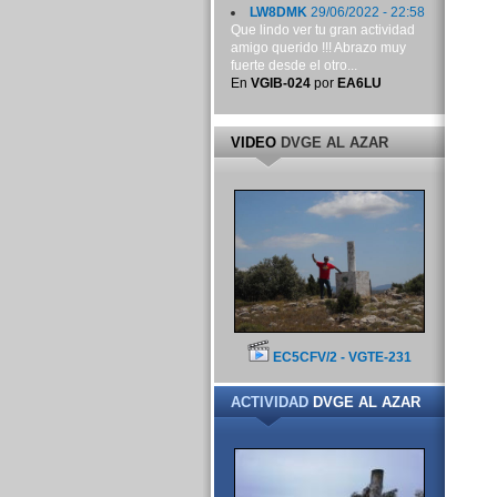
LW8DMK
29/06/2022 - 22:58
Que lindo ver tu gran actividad
amigo querido !!! Abrazo muy
fuerte desde el otro...
En
VGIB-024
por
EA6LU
VIDEO
DVGE AL AZAR
EC5CFV/2 - VGTE-231
ACTIVIDAD
DVGE AL AZAR