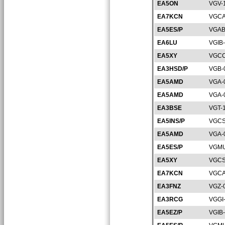
EA5ON
VGV-
EA7KCN
VGCA
EA5ES/P
VGAB
EA6LU
VGIB
EA5XY
VGCC
EA3HSD/P
VGB-
EA5AMD
VGA-
EA5AMD
VGA-
EA3BSE
VGT-
EA5INS/P
VGCS
EA5AMD
VGA-
EA5ES/P
VGMU
EA5XY
VGCS
EA7KCN
VGCA
EA3FNZ
VGZ-
EA3RCG
VGGI
EA5EZ/P
VGIB