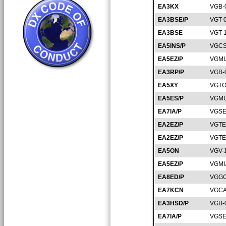
EA3KX
VGB-
EA3BSE/P
VGT-
EA3BSE
VGT-
EA5INS/P
VGCS
EA5EZ/P
VGMU
EA3RP/P
VGB-
EA5XY
VGTO
EA5ES/P
VGMU
EA7IA/P
VGSE
EA2EZ/P
VGTE
EA2EZ/P
VGTE
EA5ON
VGV-
EA5EZ/P
VGMU
EA8ED/P
VGGC
EA7KCN
VGCA
EA3HSD/P
VGB-
EA7IA/P
VGSE