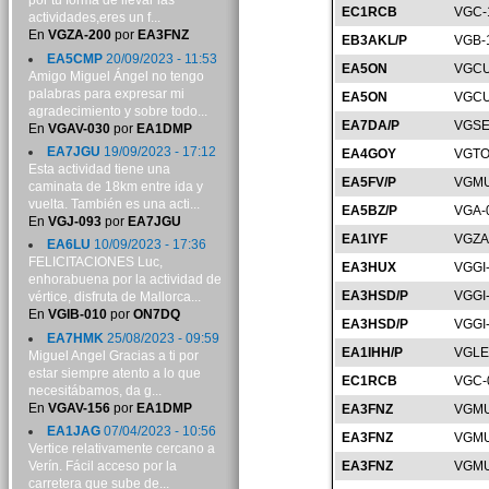
por tu forma de llevar las
EC1RCB
VGC-
actividades,eres un f...
En
VGZA-200
por
EA3FNZ
EB3AKL/P
VGB-
EA5CMP
20/09/2023 - 11:53
EA5ON
VGCU
Amigo Miguel Ángel no tengo
palabras para expresar mi
EA5ON
VGCU
agradecimiento y sobre todo...
EA7DA/P
VGSE
En
VGAV-030
por
EA1DMP
EA7JGU
19/09/2023 - 17:12
EA4GOY
VGTO
Esta actividad tiene una
EA5FV/P
VGMU
caminata de 18km entre ida y
vuelta. También es una acti...
EA5BZ/P
VGA-
En
VGJ-093
por
EA7JGU
EA1IYF
VGZA
EA6LU
10/09/2023 - 17:36
FELICITACIONES Luc,
EA3HUX
VGGI
enhorabuena por la actividad de
EA3HSD/P
VGGI
vértice, disfruta de Mallorca...
En
VGIB-010
por
ON7DQ
EA3HSD/P
VGGI
EA7HMK
25/08/2023 - 09:59
EA1IHH/P
VGLE
Miguel Angel Gracias a ti por
estar siempre atento a lo que
EC1RCB
VGC-
necesitábamos, da g...
En
VGAV-156
por
EA1DMP
EA3FNZ
VGMU
EA1JAG
07/04/2023 - 10:56
EA3FNZ
VGMU
Vertice relativamente cercano a
Verín. Fácil acceso por la
EA3FNZ
VGMU
carretera que sube de...