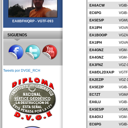
EA6ACW
VGIB
EC6PG
VGIB
EA5ES/P
VGMU
EA8BFH/QRP - VGTF-093
EA1IPH
VGVA
SIGUENOS
EA1BOO/P
VGZA
EA1IPH
VGVA
EA4GNZ
VGM-
EA4GNZ
VGM-
EA3FNZ
VGZ-
Tweets por DVGE_RCH
EA8/DL2DXA/P
VGTF
EA2EZ/P
VGZ-
EA5EZ/P
VGIB
EC7ZT
VGMA
EA6LU
VGIB
EA5ES/P
VGMU
EA4GVJ
VGM-
EC6PG
VGIB