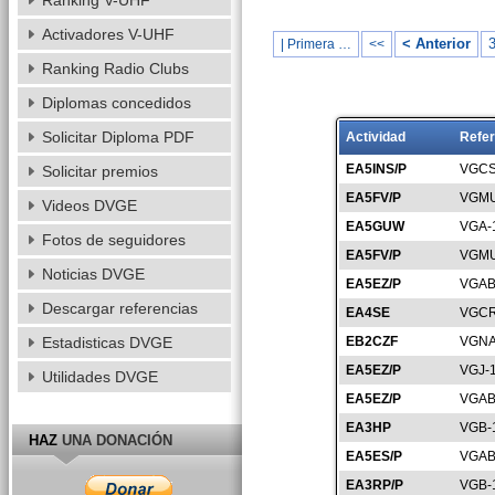
Ranking V-UHF
Activadores V-UHF
< Anterior
| Primera …
<<
Ranking Radio Clubs
Diplomas concedidos
Solicitar Diploma PDF
Actividad
Refer
EA5INS/P
VGCS
Solicitar premios
EA5FV/P
VGMU
Videos DVGE
EA5GUW
VGA-
Fotos de seguidores
EA5FV/P
VGMU
Noticias DVGE
EA5EZ/P
VGAB
Descargar referencias
EA4SE
VGCR
Estadisticas DVGE
EB2CZF
VGNA
EA5EZ/P
VGJ-
Utilidades DVGE
EA5EZ/P
VGAB
EA3HP
VGB-
HAZ
UNA DONACIÓN
EA5ES/P
VGAB
EA3RP/P
VGB-