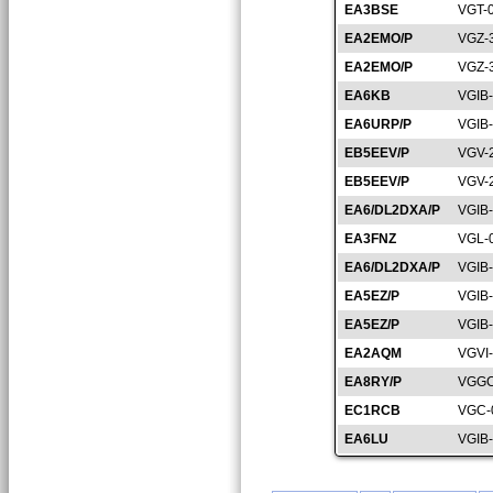
EA3BSE
VGT-
EA2EMO/P
VGZ-
EA2EMO/P
VGZ-
EA6KB
VGIB
EA6URP/P
VGIB
EB5EEV/P
VGV-
EB5EEV/P
VGV-
EA6/DL2DXA/P
VGIB
EA3FNZ
VGL-
EA6/DL2DXA/P
VGIB
EA5EZ/P
VGIB
EA5EZ/P
VGIB
EA2AQM
VGVI
EA8RY/P
VGGC
EC1RCB
VGC-
EA6LU
VGIB