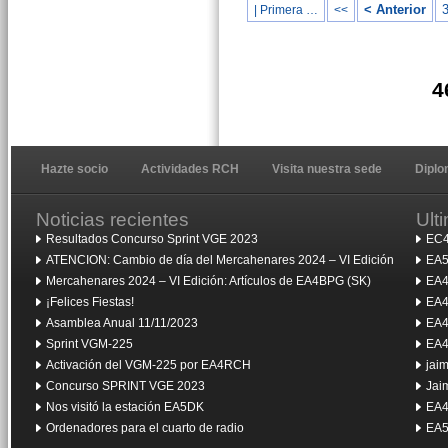
< Anterior
| Primera …
<<
4
Hazte socio
Actividades RCH
Visita nuestra sede
Dipl
Noticias recientes
Ult
Resultados Concurso Sprint VGE 2023
EC4
ATENCION: Cambio de día del Mercahenares 2024 – VI Edición
EA5
Mercahenares 2024 – VI Edición: Artículos de EA4BPG (SK)
EA4
¡Felices Fiestas!
EA4
Asamblea Anual 11/11/2023
EA4
Sprint VGM-225
EA4
Activación del VGM-225 por EA4RCH
jai
Concurso SPRINT VGE 2023
Jai
Nos visitó la estación EA5DK
EA4
Ordenadores para el cuarto de radio
EA5