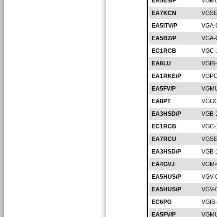
EA5ES/P
VGMU
EA7KCN
VGSE
EA5ITV/P
VGA-
EA5BZ/P
VGA-
EC1RCB
VGC-
EA6LU
VGIB
EA1RKE/P
VGPO
EA5FV/P
VGMU
EA8PT
VGGC
EA3HSD/P
VGB-
EC1RCB
VGC-
EA7RCU
VGSE
EA3HSD/P
VGB-
EA4GVJ
VGM-
EA5HUS/P
VGV-
EA5HUS/P
VGV-
EC6PG
VGIB
EA5FV/P
VGMU