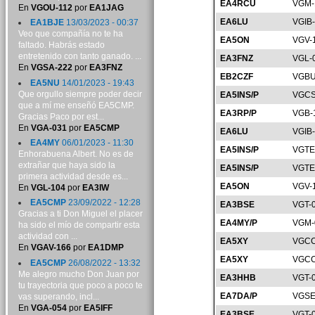
EA4RCU
VGM-
En
VGOU-112
por
EA1JAG
EA6LU
VGIB
EA1BJE
13/03/2023 - 00:37
Veo que compañía no te ha
EA5ON
VGV-
faltado. Habrás estado
entretenido con tanto ganado. ...
EA3FNZ
VGL-
En
VGSA-222
por
EA3FNZ
EB2CZF
VGBU
EA5NU
14/01/2023 - 19:43
Que orgullo siempre poder decir
EA5INS/P
VGCS
que a mí me enseñó EA5CMP.
EA3RP/P
VGB-
Gracias Paco por est...
En
VGA-031
por
EA5CMP
EA6LU
VGIB
EA4MY
06/01/2023 - 11:30
EA5INS/P
VGTE
Enhorabuena Albert. No es de
extrañar que haya sido la
EA5INS/P
VGTE
primera actividad desde es...
EA5ON
VGV-
En
VGL-104
por
EA3IW
EA5CMP
23/09/2022 - 12:28
EA3BSE
VGT-
Gracias a ti Don Miguel el placer
EA4MY/P
VGM-
ha sido el mío de compartir esta
actividad con ...
EA5XY
VGCC
En
VGAV-166
por
EA1DMP
EA5XY
VGCC
EA5CMP
26/08/2022 - 13:32
Me alegro mucho Don Juan por
EA3HHB
VGT-
tu trayectoria que poco a poco te
EA7DA/P
VGSE
vas superando, incl...
En
VGA-054
por
EA5IFF
EA3BSE
VGT-