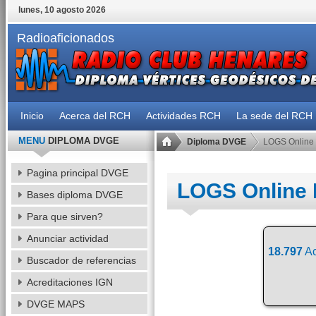
lunes, 10 agosto 2026
Radioaficionados
Inicio
Acerca del RCH
Actividades RCH
La sede del RCH
MENU
DIPLOMA DVGE
Diploma DVGE
LOGS Online
Pagina principal DVGE
LOGS Online
Bases diploma DVGE
Para que sirven?
Anunciar actividad
18.797
Ac
Buscador de referencias
Acreditaciones IGN
DVGE MAPS