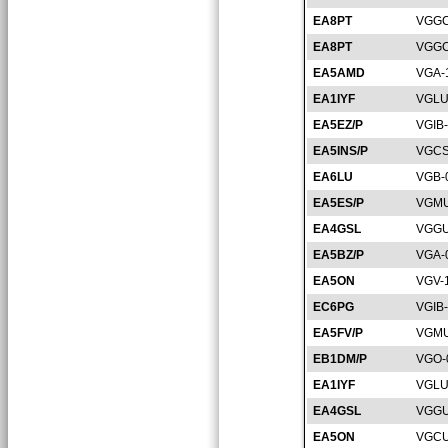
EA8PT
VGGC
EA8PT
VGGC
EA5AMD
VGA-
EA1IYF
VGLU
EA5EZ/P
VGIB
EA5INS/P
VGCS
EA6LU
VGB-
EA5ES/P
VGMU
EA4GSL
VGGU
EA5BZ/P
VGA-
EA5ON
VGV-
EC6PG
VGIB
EA5FV/P
VGMU
EB1DM/P
VGO-
EA1IYF
VGLU
EA4GSL
VGGU
EA5ON
VGCU