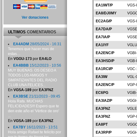
EA1IWT/P
VGS-
EA8/DJ0MY
VGGC
Ver donaciones
EC2AG/P
VGS-
EA7DA/P
VGSE
ULTIMOS
COMENTARIOS
EA7IA/P
VGSE
EA4ADM
28/05/2024 - 16:31
EA1IYF
VGLU
Tenemos que hacer mas de
EA2ENC/P
VGBI
estas....
En
VGGU-173
por
EA4LO
EA3HSD/P
VGB-
EA4BBB
15/12/2023 - 10:56
EA1RCI/P
VGC-
MUY BUENAS. OS DESEO A
TODOS LOS AMIGOS Y
EA3IW
VGL-
SIMPATIZANTES DEL RADIO
EA2ENC/P
VGP-
CLUB UNA FELICES...
En
VGSA-189
por
EA3FNZ
EC6PG
VGIB
EA3BSE
21/11/2023 - 09:45
EA3IAZ/P
VGGI
Hola Rafa. MUCHAS
FELICIDADES!!! Espero que te
EA3FNZ
VGLE
den este año el 'Vértice de oro'
...
EA3FNZ
VGP-
En
VGSA-189
por
EA3FNZ
EA8PT
VGGC
EA7BY
16/11/2023 - 13:51
Hola amigo Rafael:te felicito por
EA3RP/P
VGGI