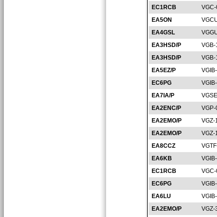
EC1RCB
VGC-
EA5ON
VGCU
EA4GSL
VGGU
EA3HSD/P
VGB-
EA3HSD/P
VGB-
EA5EZ/P
VGIB
EC6PG
VGIB
EA7IA/P
VGSE
EA2ENC/P
VGP-
EA2EMO/P
VGZ-
EA2EMO/P
VGZ-
EA8CCZ
VGTF
EA6KB
VGIB
EC1RCB
VGC-
EC6PG
VGIB
EA6LU
VGIB
EA2EMO/P
VGZ-