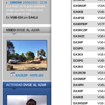
LW8DMK
29/06/2022 - 22:58
EA5INS/P
VGMU
Que lindo ver tu gran actividad
amigo querido !!! Abrazo muy
EA6KB
VGIB
fuerte desde el otro...
En
VGIB-024
por
EA6LU
EA4FSE
VGBA
EA8DFB/P
VGTF
VIDEO
DVGE AL AZAR
EA5RCZ/P
VGMU
EA3HZC
VGB-
EA3HP
VGB-
EC6PG
VGIB
EA3KX
VGB-
EC6PG
VGIB
EA3KX
VGB-
EA1RCM
VGS-
EA2EZ/P - VGTE-203
EA5NR/P
VGA-
ACTIVIDAD
DVGE AL AZAR
EA1IPH
VGBU
EA3HP
VGB-
EA6KB
VGIB
EA3HSD/P
VGB-