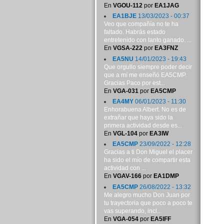
En
VGOU-112
por
EA1JAG
EA1BJE
13/03/2023 - 00:37
Veo que compañía no te ha
faltado. Habrás estado
entretenido con tanto ganado. ...
En
VGSA-222
por
EA3FNZ
EA5NU
14/01/2023 - 19:43
Que orgullo siempre poder decir
que a mí me enseñó EA5CMP.
Gracias Paco por est...
En
VGA-031
por
EA5CMP
EA4MY
06/01/2023 - 11:30
Enhorabuena Albert. No es de
extrañar que haya sido la
primera actividad desde es...
En
VGL-104
por
EA3IW
EA5CMP
23/09/2022 - 12:28
Gracias a ti Don Miguel el placer
ha sido el mío de compartir esta
actividad con ...
En
VGAV-166
por
EA1DMP
EA5CMP
26/08/2022 - 13:32
Me alegro mucho Don Juan por
tu trayectoria que poco a poco te
vas superando, incl...
En
VGA-054
por
EA5IFF