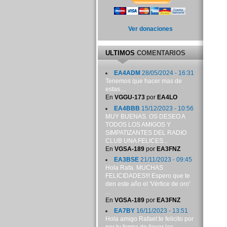
Ver donaciones
ULTIMOS
COMENTARIOS
EA4ADM
28/05/2024 - 16:31
Tenemos que hacer mas de
estas....
En
VGGU-173
por
EA4LO
EA4BBB
15/12/2023 - 10:56
MUY BUENAS. OS DESEO A
TODOS LOS AMIGOS Y
SIMPATIZANTES DEL RADIO
CLUB UNA FELICES...
En
VGSA-189
por
EA3FNZ
EA3BSE
21/11/2023 - 09:45
Hola Rafa. MUCHAS
FELICIDADES!!! Espero que te
den este año el 'Vértice de oro'
...
En
VGSA-189
por
EA3FNZ
EA7BY
16/11/2023 - 13:51
Hola amigo Rafael:te felicito por