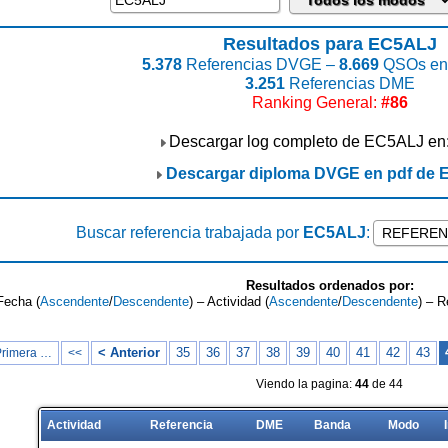
Resultados para EC5ALJ
5.378
Referencias DVGE –
8.669
QSOs enc
3.251
Referencias DME
Ranking General:
#86
Descargar log completo de EC5ALJ en
Descargar diploma DVGE en pdf de
Buscar referencia trabajada por
EC5ALJ
:
Resultados ordenados por:
Fecha (
Ascendente
/
Descendente
) – Actividad (
Ascendente
/
Descendente
) – R
< Anterior
35
36
37
38
39
40
41
42
43
Primera …
<<
Viendo la pagina:
44
de 44
Actividad
Referencia
DME
Banda
Modo