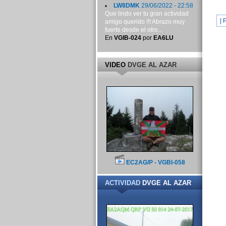
LW8DMK
29/06/2022 - 22:58
Que lindo ver tu gran actividad
| 
amigo querido !!! Abrazo muy
fuerte desde el otro...
En
VGIB-024
por
EA6LU
VIDEO
DVGE AL AZAR
EC2AG/P - VGBI-058
ACTIVIDAD
DVGE AL AZAR