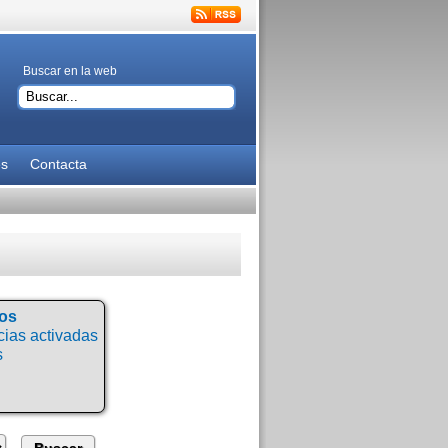
Buscar en la web
es
Contacta
tos
ias activadas
s