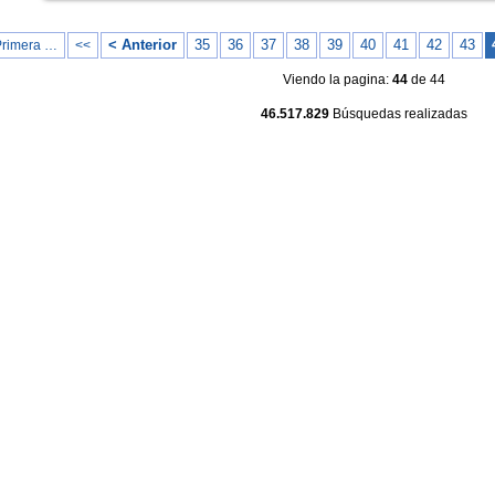
< Anterior
35
36
37
38
39
40
41
42
43
Primera …
<<
Viendo la pagina:
44
de 44
46.517.829
Búsquedas realizadas