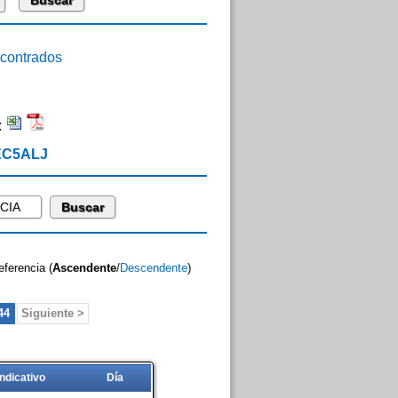
ontrados
:
 EC5ALJ
eferencia (
Ascendente
/
Descendente
)
44
Siguiente >
Indicativo
Día