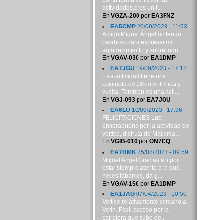
por tu forma de llevar las
actividades,eres un f...
En
VGZA-200
por
EA3FNZ
EA5CMP
20/09/2023 - 11:53
Amigo Miguel Ángel no tengo
palabras para expresar mi
agradecimiento y sobre todo...
En
VGAV-030
por
EA1DMP
EA7JGU
19/09/2023 - 17:12
Esta actividad tiene una
caminata de 18km entre ida y
vuelta. También es una acti...
En
VGJ-093
por
EA7JGU
EA6LU
10/09/2023 - 17:36
FELICITACIONES Luc,
enhorabuena por la actividad de
vértice, disfruta de Mallorca...
En
VGIB-010
por
ON7DQ
EA7HMK
25/08/2023 - 09:59
Miguel Angel Gracias a ti por
estar siempre atento a lo que
necesitábamos, da g...
En
VGAV-156
por
EA1DMP
EA1JAG
07/04/2023 - 10:56
Vertice relativamente cercano a
Verín. Fácil acceso por la
carretera que sube de...