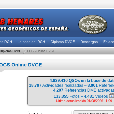
des RCH
La sede del RCH
Diploma DVGE
Descargas
Enlac
Diploma DVGE
LOGS Online DVGE
OGS Online DVGE
4.839.410 QSOs en la base de da
18.797
Actividades realizadas –
8.061
Referenc
4.207
Referencias DME activada
133.855
Fotos –
4.481
Videos
Última actualización 01/08/2026 11:09