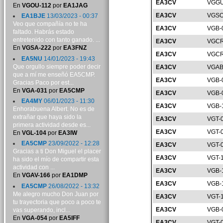
EA3CV
VGGU
En
VGOU-112
por
EA1JAG
EA3CV
VGSO
EA1BJE
13/03/2023 - 00:37
Veo que compañía no te ha
EA3CV
VGB-
faltado. Habrás estado
entretenido con tanto ganado. ...
EA3CV
VGCR
En
VGSA-222
por
EA3FNZ
EA3CV
VGCR
EA5NU
14/01/2023 - 19:43
Que orgullo siempre poder decir
EA3CV
VGAB
que a mí me enseñó EA5CMP.
EA3CV
VGB-
Gracias Paco por est...
En
VGA-031
por
EA5CMP
EA3CV
VGB-
EA4MY
06/01/2023 - 11:30
EA3CV
VGB-
Enhorabuena Albert. No es de
extrañar que haya sido la
EA3CV
VGT-
primera actividad desde es...
EA3CV
VGT-
En
VGL-104
por
EA3IW
EA5CMP
23/09/2022 - 12:28
EA3CV
VGT-
Gracias a ti Don Miguel el placer
EA3CV
VGT-
ha sido el mío de compartir esta
actividad con ...
EA3CV
VGB-
En
VGAV-166
por
EA1DMP
EA3CV
VGB-
EA5CMP
26/08/2022 - 13:32
Me alegro mucho Don Juan por
EA3CV
VGT-
tu trayectoria que poco a poco te
EA3CV
VGB-
vas superando, incl...
En
VGA-054
por
EA5IFF
EA3CV
VGT-