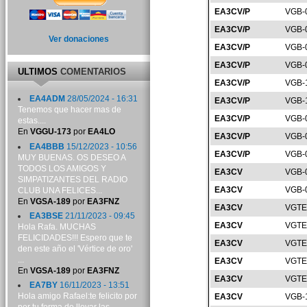
EA3CV/P
VGB-
EA3CV/P
VGB-
Ver donaciones
EA3CV/P
VGB-
EA3CV/P
VGB-
ULTIMOS
COMENTARIOS
EA3CV/P
VGB-
EA4ADM
28/05/2024 - 16:31
EA3CV/P
VGB-
Tenemos que hacer mas de
EA3CV/P
VGB-
estas....
En
VGGU-173
por
EA4LO
EA3CV/P
VGB-
EA4BBB
15/12/2023 - 10:56
EA3CV/P
VGB-
MUY BUENAS. OS DESEO A
TODOS LOS AMIGOS Y
EA3CV
VGB-
SIMPATIZANTES DEL RADIO
EA3CV
VGB-
CLUB UNA FELICES...
En
VGSA-189
por
EA3FNZ
EA3CV
VGTE
EA3BSE
21/11/2023 - 09:45
EA3CV
VGTE
Hola Rafa. MUCHAS
FELICIDADES!!! Espero que te
EA3CV
VGTE
den este año el 'Vértice de oro'
...
EA3CV
VGTE
En
VGSA-189
por
EA3FNZ
EA3CV
VGTE
EA7BY
16/11/2023 - 13:51
Hola amigo Rafael:te felicito por
EA3CV
VGB-