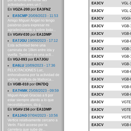
por tu forma de llevar las
EA3CV
VGL-
actividades,eres un f...
En
VGZA-200
por
EA3FNZ
EA3CV
VGL-
EA5CMP
20/09/2023 - 11:53
EA3CV
VGGI
Amigo Miguel Ángel no tengo
palabras para expresar mi
EA3CV
VGB-
agradecimiento y sobre todo...
EA3CV
VGB-
En
VGAV-030
por
EA1DMP
EA7JGU
19/09/2023 - 17:12
EA3CV
VGB-
Esta actividad tiene una
EA3CV
VGB-
caminata de 18km entre ida y
vuelta. También es una acti...
EA3CV
VGB-
En
VGJ-093
por
EA7JGU
EA3CV
VGB-
EA6LU
10/09/2023 - 17:36
FELICITACIONES Luc,
EA3CV
VGB-
enhorabuena por la actividad de
EA3CV
VGB-
vértice, disfruta de Mallorca...
En
VGIB-010
por
ON7DQ
EA3CV
VGB-
EA7HMK
25/08/2023 - 09:59
EA3CV
VGB-
Miguel Angel Gracias a ti por
estar siempre atento a lo que
EA3CV
VGTE
necesitábamos, da g...
En
VGAV-156
por
EA1DMP
EA3CV
VGTE
EA1JAG
07/04/2023 - 10:56
EA3CV
VGTE
Vertice relativamente cercano a
Verín. Fácil acceso por la
EA3CV
VGB-
carretera que sube de...