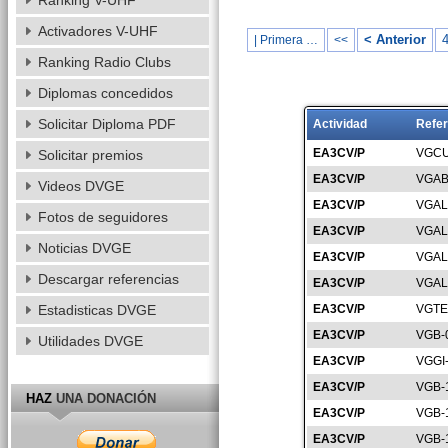
Ranking V-UHF
Activadores V-UHF
< Anterior
| Primera …
<<
Ranking Radio Clubs
Diplomas concedidos
Solicitar Diploma PDF
Actividad
Refer
EA3CV/P
VGCU
Solicitar premios
EA3CV/P
VGAB
Videos DVGE
EA3CV/P
VGAL
Fotos de seguidores
EA3CV/P
VGAL
Noticias DVGE
EA3CV/P
VGAL
Descargar referencias
EA3CV/P
VGAL
Estadisticas DVGE
EA3CV/P
VGTE
EA3CV/P
VGB-
Utilidades DVGE
EA3CV/P
VGGI
EA3CV/P
VGB-
HAZ
UNA DONACIÓN
EA3CV/P
VGB-
EA3CV/P
VGB-