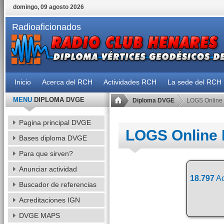
domingo, 09 agosto 2026
Radioaficionados
Inicio
Acerca del RCH
Actividades RCH
La sede del RCH
MENU
DIPLOMA DVGE
Diploma DVGE
LOGS Online
Pagina principal DVGE
LOGS Online
Bases diploma DVGE
Para que sirven?
Anunciar actividad
18.797
Ac
Buscador de referencias
Acreditaciones IGN
DVGE MAPS