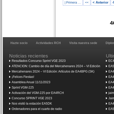
< Anterior
| Primera …
<<
4
Hazte socio
Actividades RCH
Visita nuestra sede
Dipl
Noticias recientes
Ult
Resultados Concurso Sprint VGE 2023
EC4
ATENCION: Cambio de día del Mercahenares 2024 – VI Edición
EA5
Mercahenares 2024 – VI Edición: Artículos de EA4BPG (SK)
EA4
¡Felices Fiestas!
EA4
Asamblea Anual 11/11/2023
EA4
Sprint VGM-225
EA4
Activación del VGM-225 por EA4RCH
jai
Concurso SPRINT VGE 2023
Jai
Nos visitó la estación EA5DK
EA4
Ordenadores para el cuarto de radio
EA5