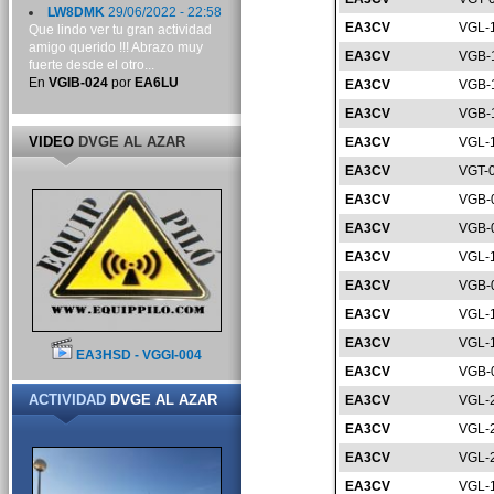
LW8DMK
29/06/2022 - 22:58
EA3CV
VGL-
Que lindo ver tu gran actividad
amigo querido !!! Abrazo muy
EA3CV
VGB-
fuerte desde el otro...
En
VGIB-024
por
EA6LU
EA3CV
VGB-
EA3CV
VGB-
VIDEO
DVGE AL AZAR
EA3CV
VGL-
EA3CV
VGT-
EA3CV
VGB-
EA3CV
VGB-
EA3CV
VGL-
EA3CV
VGB-
EA3CV
VGL-
EA3CV
VGL-
EA3HSD - VGGI-004
EA3CV
VGB-
ACTIVIDAD
DVGE AL AZAR
EA3CV
VGL-
EA3CV
VGL-
EA3CV
VGL-
EA3CV
VGL-