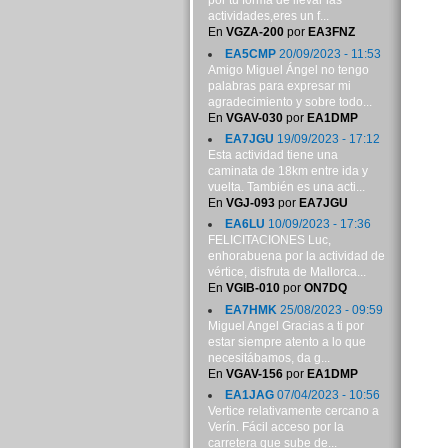
por tu forma de llevar las
actividades,eres un f...
En
VGZA-200
por
EA3FNZ
EA5CMP
20/09/2023 - 11:53
Amigo Miguel Ángel no tengo
palabras para expresar mi
agradecimiento y sobre todo...
En
VGAV-030
por
EA1DMP
EA7JGU
19/09/2023 - 17:12
Esta actividad tiene una
caminata de 18km entre ida y
vuelta. También es una acti...
En
VGJ-093
por
EA7JGU
EA6LU
10/09/2023 - 17:36
FELICITACIONES Luc,
enhorabuena por la actividad de
vértice, disfruta de Mallorca...
En
VGIB-010
por
ON7DQ
EA7HMK
25/08/2023 - 09:59
Miguel Angel Gracias a ti por
estar siempre atento a lo que
necesitábamos, da g...
En
VGAV-156
por
EA1DMP
EA1JAG
07/04/2023 - 10:56
Vertice relativamente cercano a
Verín. Fácil acceso por la
carretera que sube de...