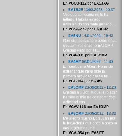
En
VGOU-112
por
EA1JAG
EA1BJE
13/03/2023 - 00:37
Veo que compañía no te ha
faltado. Habrás estado
entretenido con tanto ganado. ...
En
VGSA-222
por
EA3FNZ
EA5NU
14/01/2023 - 19:43
Que orgullo siempre poder decir
que a mí me enseñó EA5CMP.
Gracias Paco por est...
En
VGA-031
por
EA5CMP
EA4MY
06/01/2023 - 11:30
Enhorabuena Albert. No es de
extrañar que haya sido la
primera actividad desde es...
En
VGL-104
por
EA3IW
EA5CMP
23/09/2022 - 12:28
Gracias a ti Don Miguel el placer
ha sido el mío de compartir esta
actividad con ...
En
VGAV-166
por
EA1DMP
EA5CMP
26/08/2022 - 13:32
Me alegro mucho Don Juan por
tu trayectoria que poco a poco te
vas superando, incl...
En
VGA-054
por
EA5IFF