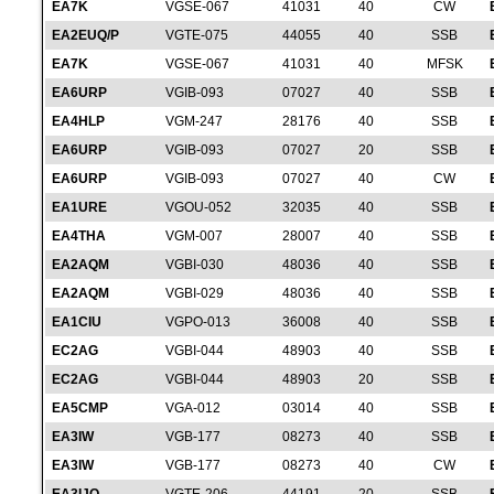
EA7K
VGSE-067
41031
40
CW
EA2EUQ/P
VGTE-075
44055
40
SSB
EA7K
VGSE-067
41031
40
MFSK
EA6URP
VGIB-093
07027
40
SSB
EA4HLP
VGM-247
28176
40
SSB
EA6URP
VGIB-093
07027
20
SSB
EA6URP
VGIB-093
07027
40
CW
EA1URE
VGOU-052
32035
40
SSB
EA4THA
VGM-007
28007
40
SSB
EA2AQM
VGBI-030
48036
40
SSB
EA2AQM
VGBI-029
48036
40
SSB
EA1CIU
VGPO-013
36008
40
SSB
EC2AG
VGBI-044
48903
40
SSB
EC2AG
VGBI-044
48903
20
SSB
EA5CMP
VGA-012
03014
40
SSB
EA3IW
VGB-177
08273
40
SSB
EA3IW
VGB-177
08273
40
CW