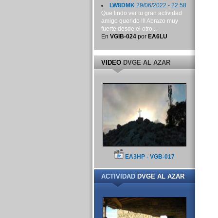
LW8DMK
29/06/2022 - 22:58
Que lindo ver tu gran actividad
amigo querido !!! Abrazo muy
fuerte desde el otro...
En
VGIB-024
por
EA6LU
VIDEO
DVGE AL AZAR
EA3HP - VGB-017
ACTIVIDAD
DVGE AL AZAR