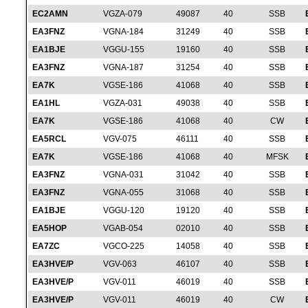
EC2AMN
VGZA-079
49087
40
SSB
EA3FNZ
VGNA-184
31249
40
SSB
EA1BJE
VGGU-155
19160
40
SSB
EA3FNZ
VGNA-187
31254
40
SSB
EA7K
VGSE-186
41068
40
SSB
EA1HL
VGZA-031
49038
40
SSB
EA7K
VGSE-186
41068
40
CW
EA5RCL
VGV-075
46111
40
SSB
EA7K
VGSE-186
41068
40
MFSK
EA3FNZ
VGNA-031
31042
40
SSB
EA3FNZ
VGNA-055
31068
40
SSB
EA1BJE
VGGU-120
19120
40
SSB
EA5HOP
VGAB-054
02010
40
SSB
EA7ZC
VGCO-225
14058
40
SSB
EA3HVE/P
VGV-063
46107
40
SSB
EA3HVE/P
VGV-011
46019
40
SSB
EA3HVE/P
VGV-011
46019
40
CW