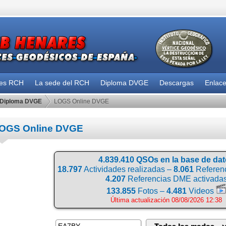
des RCH
La sede del RCH
Diploma DVGE
Descargas
Enlac
Diploma DVGE
LOGS Online DVGE
OGS Online DVGE
4.839.410 QSOs en la base de da
18.797
Actividades realizadas –
8.061
Referenc
4.207
Referencias DME activada
133.855
Fotos –
4.481
Videos
Última actualización 08/08/2026 12:38