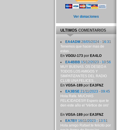
Ver donaciones
ULTIMOS
COMENTARIOS
EA4ADM
28/05/2024 - 16:31
Tenemos que hacer mas de
estas....
En
VGGU-173
por
EA4LO
EA4BBB
15/12/2023 - 10:56
MUY BUENAS. OS DESEO A
TODOS LOS AMIGOS Y
SIMPATIZANTES DEL RADIO
CLUB UNA FELICES...
En
VGSA-189
por
EA3FNZ
EA3BSE
21/11/2023 - 09:45
Hola Rafa. MUCHAS
FELICIDADES!!! Espero que te
den este año el 'Vértice de oro'
...
En
VGSA-189
por
EA3FNZ
EA7BY
16/11/2023 - 13:51
Hola amigo Rafael:te felicito por