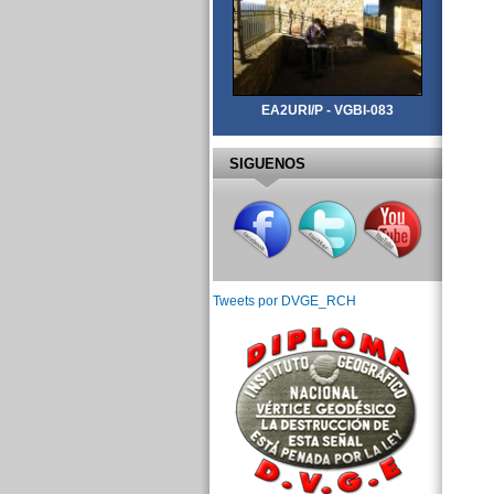
EA2URI/P - VGBI-083
SIGUENOS
Tweets por DVGE_RCH