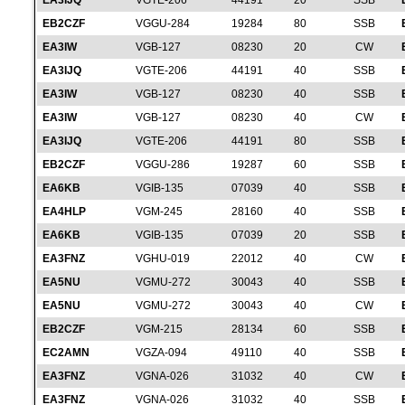
EA3IJQ
VGTE-206
44191
20
SSB
EB2CZF
VGGU-284
19284
80
SSB
EA3IW
VGB-127
08230
20
CW
EA3IJQ
VGTE-206
44191
40
SSB
EA3IW
VGB-127
08230
40
SSB
EA3IW
VGB-127
08230
40
CW
EA3IJQ
VGTE-206
44191
80
SSB
EB2CZF
VGGU-286
19287
60
SSB
EA6KB
VGIB-135
07039
40
SSB
EA4HLP
VGM-245
28160
40
SSB
EA6KB
VGIB-135
07039
20
SSB
EA3FNZ
VGHU-019
22012
40
CW
EA5NU
VGMU-272
30043
40
SSB
EA5NU
VGMU-272
30043
40
CW
EB2CZF
VGM-215
28134
60
SSB
EC2AMN
VGZA-094
49110
40
SSB
EA3FNZ
VGNA-026
31032
40
CW
EA3FNZ
VGNA-026
31032
40
SSB