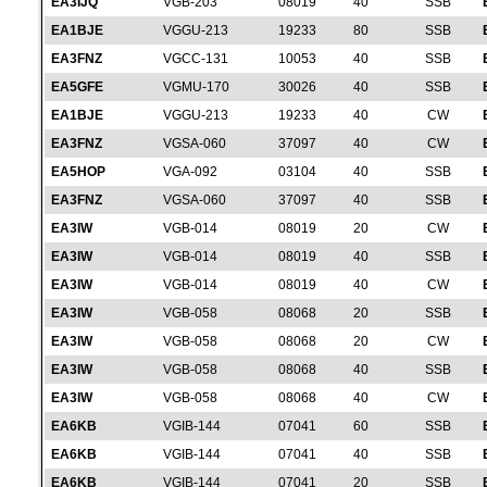
EA3IJQ
VGB-203
08019
40
SSB
EA1BJE
VGGU-213
19233
80
SSB
EA3FNZ
VGCC-131
10053
40
SSB
EA5GFE
VGMU-170
30026
40
SSB
EA1BJE
VGGU-213
19233
40
CW
EA3FNZ
VGSA-060
37097
40
CW
EA5HOP
VGA-092
03104
40
SSB
EA3FNZ
VGSA-060
37097
40
SSB
EA3IW
VGB-014
08019
20
CW
EA3IW
VGB-014
08019
40
SSB
EA3IW
VGB-014
08019
40
CW
EA3IW
VGB-058
08068
20
SSB
EA3IW
VGB-058
08068
20
CW
EA3IW
VGB-058
08068
40
SSB
EA3IW
VGB-058
08068
40
CW
EA6KB
VGIB-144
07041
60
SSB
EA6KB
VGIB-144
07041
40
SSB
EA6KB
VGIB-144
07041
20
SSB