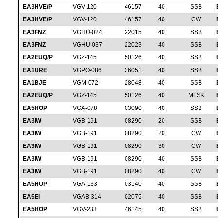
EA3HVE/P
VGV-120
46157
40
SSB
EA3HVE/P
VGV-120
46157
40
CW
EA3FNZ
VGHU-024
22015
40
SSB
EA3FNZ
VGHU-037
22023
40
SSB
EA2EUQ/P
VGZ-145
50126
40
SSB
EA1URE
VGPO-086
36051
40
SSB
EA1BJE
VGM-072
28048
40
SSB
EA2EUQ/P
VGZ-145
50126
40
MFSK
EA5HOP
VGA-078
03090
40
SSB
EA3IW
VGB-191
08290
20
SSB
EA3IW
VGB-191
08290
20
CW
EA3IW
VGB-191
08290
30
CW
EA3IW
VGB-191
08290
40
SSB
EA3IW
VGB-191
08290
40
CW
EA5HOP
VGA-133
03140
40
SSB
EA5EI
VGAB-314
02075
40
SSB
EA5HOP
VGV-233
46145
40
SSB