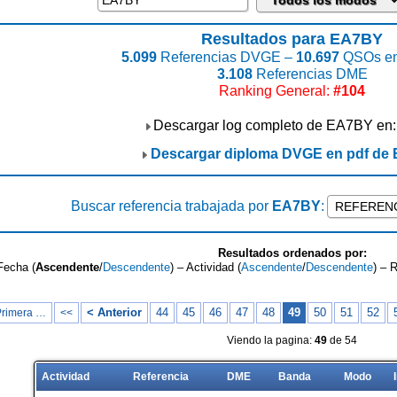
Resultados para EA7BY
5.099
Referencias DVGE –
10.697
QSOs en
3.108
Referencias DME
Ranking General:
#104
Descargar log completo de EA7BY en
Descargar diploma DVGE en pdf de
Buscar referencia trabajada por
EA7BY
:
Resultados ordenados por:
Fecha (
Ascendente
/
Descendente
) – Actividad (
Ascendente
/
Descendente
) – 
< Anterior
44
45
46
47
48
49
50
51
52
Primera …
<<
Viendo la pagina:
49
de 54
Actividad
Referencia
DME
Banda
Modo