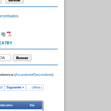
contrados
:
 EA7BY
Referencia (
Ascendente
/
Descendente
)
53
Siguiente >
… Ultima |
Indicativo
Día