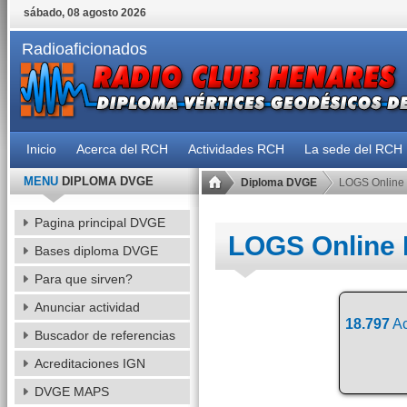
sábado, 08 agosto 2026
Radioaficionados
Inicio
Acerca del RCH
Actividades RCH
La sede del RCH
MENU
DIPLOMA DVGE
Diploma DVGE
LOGS Online
Pagina principal DVGE
LOGS Online
Bases diploma DVGE
Para que sirven?
Anunciar actividad
18.797
Ac
Buscador de referencias
Acreditaciones IGN
DVGE MAPS