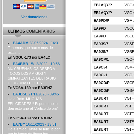
EB1AQY/P
VGC-
EB1AQY/P
VGC-
Ver donaciones
EA9PD/P
VGML
EA9PD
VGCC
ULTIMOS
COMENTARIOS
EA9PD
VGCE
EA4ADM
28/05/2024 - 16:31
EA9JS/7
VGSE
Tenemos que hacer mas de
EA9JS/7
VGSE
estas....
En
VGGU-173
por
EA4LO
EA9CP/1
VGO-
EA4BBB
15/12/2023 - 10:56
EA9CI/4
VGM-
MUY BUENAS. OS DESEO A
TODOS LOS AMIGOS Y
EA9CI/1
VGO-
SIMPATIZANTES DEL RADIO
EA9CD/P
VGCR
CLUB UNA FELICES...
En
VGSA-189
por
EA3FNZ
EA9CD/P
VGSA
EA3BSE
21/11/2023 - 09:45
EA8URT
VGTF
Hola Rafa. MUCHAS
FELICIDADES!!! Espero que te
EA8URT
VGTF
den este año el 'Vértice de oro'
...
EA8URT
VGTF
En
VGSA-189
por
EA3FNZ
EA8URT
VGTF
EA7BY
16/11/2023 - 13:51
Hola amigo Rafael:te felicito por
EA8URT
VGTF