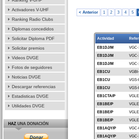
Ranking V-UHF
Activadores V-UHF
< Anterior
1
2
3
4
5
Ranking Radio Clubs
Diplomas concedidos
Solicitar Diploma PDF
Actividad
Refer
EB1DJ/M
VGC-
Solicitar premios
EB1DJ/M
VGC-
Videos DVGE
EB1DJ/M
VGC-
Fotos de seguidores
EB1CU
VGBI
Noticias DVGE
EB1CU
VGS-
Descargar referencias
EB1CU
VGS-
Estadisticas DVGE
EB1CTA/P
VGLE
EB1BE/P
VGLE
Utilidades DVGE
EB1BE/P
VGLE
EB1BE/P
VGLE
HAZ
UNA DONACIÓN
EB1AQY/P
VGC-
EB1AQY/P
VGC-