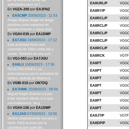
por tu forma de llevar las
EA8URL/P
VGGC
actividades,eres un f...
En
VGZA-200
por
EA3FNZ
EA8RY/P
VGGC
EA5CMP
20/09/2023 - 11:53
EA8RCL/P
VGGC
Amigo Miguel Ángel no tengo
palabras para expresar mi
EA8RCL/P
VGGC
agradecimiento y sobre todo...
EA8RCL/P
VGGC
En
VGAV-030
por
EA1DMP
EA7JGU
19/09/2023 - 17:12
EA8RCL/P
VGGC
Esta actividad tiene una
EA8RCL/P
VGGC
caminata de 18km entre ida y
vuelta. También es una acti...
EA8RCK
VGTF
En
VGJ-093
por
EA7JGU
EA8PT
VGGC
EA6LU
10/09/2023 - 17:36
FELICITACIONES Luc,
EA8PT
VGGC
enhorabuena por la actividad de
EA8PT
VGGC
vértice, disfruta de Mallorca...
En
VGIB-010
por
ON7DQ
EA8PT
VGGC
EA7HMK
25/08/2023 - 09:59
EA8PT
VGGC
Miguel Angel Gracias a ti por
estar siempre atento a lo que
EA8PT
VGGC
necesitábamos, da g...
En
VGAV-156
por
EA1DMP
EA8PT
VGGC
EA1JAG
07/04/2023 - 10:56
EA8JT/P
VGTF
Vertice relativamente cercano a
Verín. Fácil acceso por la
EA8DP/P
VGGC
carretera que sube de...