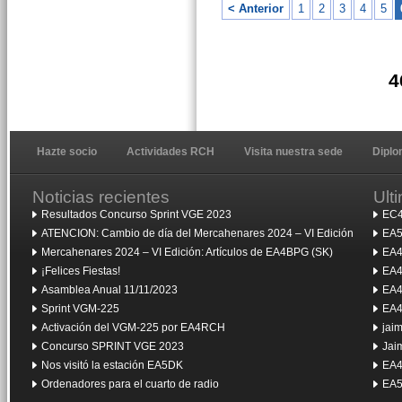
< Anterior
1
2
3
4
5
4
Hazte socio
Actividades RCH
Visita nuestra sede
Dipl
Noticias recientes
Ult
Resultados Concurso Sprint VGE 2023
EC4
ATENCION: Cambio de día del Mercahenares 2024 – VI Edición
EA5
Mercahenares 2024 – VI Edición: Artículos de EA4BPG (SK)
EA4
¡Felices Fiestas!
EA4
Asamblea Anual 11/11/2023
EA4
Sprint VGM-225
EA4
Activación del VGM-225 por EA4RCH
jai
Concurso SPRINT VGE 2023
Jai
Nos visitó la estación EA5DK
EA4
Ordenadores para el cuarto de radio
EA5