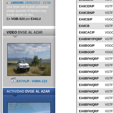
LW8DMK
29/06/2022 - 22:58
EA8CER/P
VGTF
Que lindo ver tu gran actividad
amigo querido !!! Abrazo muy
EA8CBN/P
VGTF
fuerte desde el otro...
En
VGIB-024
por
EA6LU
EA8CB/P
VGGC
EA8CB
VGTF
VIDEO
DVGE AL AZAR
EA8CAC/P
VGGC
EA8BWY/P/QRP
VGTF
EA8BGO/P
VGGC
EA8BGO/P
VGGC
EA8BFH/QRP
VGTF
EA8BFH/QRP
VGTF
EA8BFH/QRP
VGTF
EA8BFH/QRP
VGTF
EA7VL/P - VGMA-123
EA8BFH/QRP
VGTF
ACTIVIDAD
DVGE AL AZAR
EA8BFH/QRP
VGTF
EA8BFH/QRP
VGTF
EA8BFH/QRP
VGTF
EA8BFH/QRP
VGTF