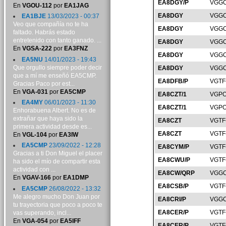
EA8DGY/P
VGGC
En
VGOU-112
por
EA1JAG
EA8DGY
VGGC
EA1BJE
13/03/2023 - 00:37
Veo que compañía no te ha
EA8DGY
VGGC
faltado. Habrás estado
entretenido con tanto ganado. ...
EA8DGY
VGGC
En
VGSA-222
por
EA3FNZ
EA8DGY
VGGC
EA5NU
14/01/2023 - 19:43
Que orgullo siempre poder decir
EA8DGY
VGGC
que a mí me enseñó EA5CMP.
EA8DFB/P
VGTF
Gracias Paco por est...
En
VGA-031
por
EA5CMP
EA8CZT/1
VGPO
EA4MY
06/01/2023 - 11:30
EA8CZT/1
VGPO
Enhorabuena Albert. No es de
extrañar que haya sido la
EA8CZT
VGTF
primera actividad desde es...
EA8CZT
VGTF
En
VGL-104
por
EA3IW
EA5CMP
23/09/2022 - 12:28
EA8CYM/P
VGTF
Gracias a ti Don Miguel el placer
EA8CWU/P
VGTF
ha sido el mío de compartir esta
actividad con ...
EA8CW/QRP
VGGC
En
VGAV-166
por
EA1DMP
EA8CSB/P
VGTF
EA5CMP
26/08/2022 - 13:32
Me alegro mucho Don Juan por
EA8CRI/P
VGGC
tu trayectoria que poco a poco te
EA8CER/P
VGTF
vas superando, incl...
En
VGA-054
por
EA5IFF
EA8CER/P
VGTF