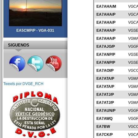
EA7AHA/M
VGCA
EA7AHA/P
VGCA
EA7AHA/P
VGCA
EA5CMP/P - VGA-031
EA7AHA/P
VGSE
EA7AHA/P
VGMA
SIGUENOS
EA7AJG/P
VGGR
EA7ANP/P
VGSE
EA7ANP/P
VGSE
EA7AOI/P
VGCO
EA7ATA/P
VGMA
Tweets por DVGE_RCH
EA7ATA/P
VGMA
EA7ATJ/P
VGMA
EA7ATJ/P
VGMA
EA7AUN/P
VGGR
EA7AWQ
VGGR
EA7BW
VGCO
EA7CK/P
VGCA