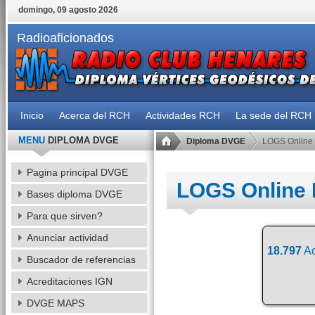
domingo, 09 agosto 2026
Radioaficionados
Inicio
Acerca del RCH
Actividades RCH
La sede del RCH
MENU
DIPLOMA DVGE
Diploma DVGE
LOGS Online
Pagina principal DVGE
LOGS Online
Bases diploma DVGE
Para que sirven?
Anunciar actividad
18.797
Ac
Buscador de referencias
Acreditaciones IGN
DVGE MAPS