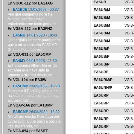
EA6UB
VGIB
En
VGOU-112
por
EA1JAG
EA1BJE
13/03/2023 - 00:37
EA6UB/M
VGIB
Veo que compañía no te ha
EA6UB/M
VGIB
faltado. Habrás estado
entretenido con tanto ganado. ...
EA6UB/M
VGIB
En
VGSA-222
por
EA3FNZ
EA6UB/M
VGIB
EA5NU
14/01/2023 - 19:43
Que orgullo siempre poder decir
EA6UB/M
VGIB
que a mí me enseñó EA5CMP.
EA6UB/P
VGIB
Gracias Paco por est...
En
VGA-031
por
EA5CMP
EA6UB/P
VGIB
EA4MY
06/01/2023 - 11:30
EA6UB/P
VGIB
Enhorabuena Albert. No es de
extrañar que haya sido la
EA6URE
VGIB
primera actividad desde es...
En
VGL-104
por
EA3IW
EA6URM/P
VGIB
EA5CMP
23/09/2022 - 12:28
EA6URN/P
VGIB
Gracias a ti Don Miguel el placer
EA6URP
VGIB
ha sido el mío de compartir esta
actividad con ...
EA6URP
VGIB
En
VGAV-166
por
EA1DMP
EA6URP
VGIB
EA5CMP
26/08/2022 - 13:32
Me alegro mucho Don Juan por
EA6URP
VGIB
tu trayectoria que poco a poco te
vas superando, incl...
EA6URP
VGIB
En
VGA-054
por
EA5IFF