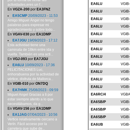
por tu forma de llevar las
EA6LU
VGIB
actividades,eres un f...
En
VGZA-200
por
EA3FNZ
EA6LU
VGIB
EA5CMP
20/09/2023 - 11:53
EA6LU
VGIB
Amigo Miguel Ángel no tengo
palabras para expresar mi
EA6LU
VGIB
agradecimiento y sobre todo...
EA6LU
VGIB
En
VGAV-030
por
EA1DMP
EA7JGU
19/09/2023 - 17:12
EA6LU
VGIB
Esta actividad tiene una
EA6LU
VGIB
caminata de 18km entre ida y
vuelta. También es una acti...
EA6LU
VGIB
En
VGJ-093
por
EA7JGU
EA6LU
VGIB
EA6LU
10/09/2023 - 17:36
FELICITACIONES Luc,
EA6LU
VGIB
enhorabuena por la actividad de
vértice, disfruta de Mallorca...
EA6LU
VGIB
En
VGIB-010
por
ON7DQ
EA6LU
VGIB
EA7HMK
25/08/2023 - 09:59
EA6RC/4
VGBA
Miguel Angel Gracias a ti por
estar siempre atento a lo que
EA6SB/P
VGIB
necesitábamos, da g...
En
VGAV-156
por
EA1DMP
EA6SB/P
VGIB
EA1JAG
07/04/2023 - 10:56
EA6SB/P
VGIB
Vertice relativamente cercano a
Verín. Fácil acceso por la
EA6UB
VGIB
carretera que sube de...