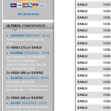
EA6LU
VGIB
EA6LU
VGIB
Ver donaciones
EA6LU
VGIB
EA6LU
VGIB
ULTIMOS
COMENTARIOS
EA6LU
VGIB
EA4ADM
28/05/2024 - 16:31
EA6LU
VGIB
Tenemos que hacer mas de
EA6LU
VGIB
estas....
En
VGGU-173
por
EA4LO
EA6LU
VGIB
EA4BBB
15/12/2023 - 10:56
EA6LU
VGIB
MUY BUENAS. OS DESEO A
TODOS LOS AMIGOS Y
EA6LU
VGIB
SIMPATIZANTES DEL RADIO
CLUB UNA FELICES...
EA6LU
VGIB
En
VGSA-189
por
EA3FNZ
EA6LU
VGIB
EA3BSE
21/11/2023 - 09:45
Hola Rafa. MUCHAS
EA6LU
VGIB
FELICIDADES!!! Espero que te
EA6LU
VGIB
den este año el 'Vértice de oro'
...
EA6LU
VGIB
En
VGSA-189
por
EA3FNZ
EA6LU
VGIB
EA7BY
16/11/2023 - 13:51
Hola amigo Rafael:te felicito por
EA6LU
VGIB