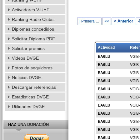
Ranking V-UHF
Activadores V-UHF
Ranking Radio Clubs
< Anterior
| Primera …
<<
Diplomas concedidos
Solicitar Diploma PDF
Actividad
Refer
Solicitar premios
EA6LU
VGIB
Videos DVGE
EA6LU
VGIB
Fotos de seguidores
EA6LU
VGIB
Noticias DVGE
EA6LU
VGIB
Descargar referencias
EA6LU
VGIB
Estadisticas DVGE
EA6LU
VGIB
EA6LU
VGIB
Utilidades DVGE
EA6LU
VGIB
EA6LU
VGIB
HAZ
UNA DONACIÓN
EA6LU
VGIB
EA6LU
VGIB