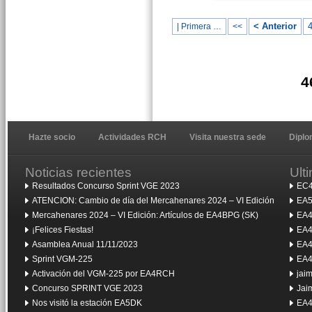
< Anterior
| Primera …
<<
4
Hazte socio
Actividades RCH
Visita nuestra sede
Dipl
Noticias recientes
Ult
Resultados Concurso Sprint VGE 2023
EC4
ATENCION: Cambio de día del Mercahenares 2024 – VI Edición
EA5
Mercahenares 2024 – VI Edición: Artículos de EA4BPG (SK)
EA4
¡Felices Fiestas!
EA4
Asamblea Anual 11/11/2023
EA4
Sprint VGM-225
EA4
Activación del VGM-225 por EA4RCH
jai
Concurso SPRINT VGE 2023
Jai
Nos visitó la estación EA5DK
EA4