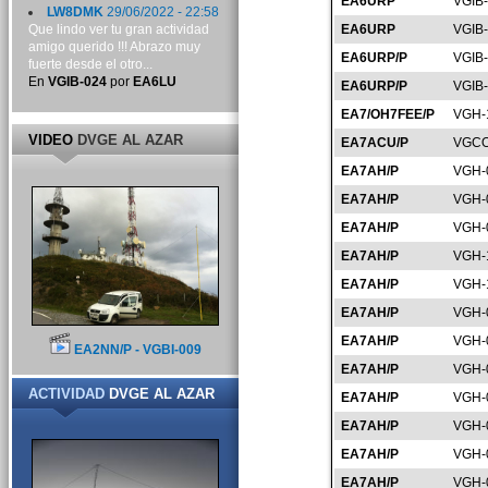
EA6URP
VGIB
LW8DMK
29/06/2022 - 22:58
Que lindo ver tu gran actividad
EA6URP
VGIB
amigo querido !!! Abrazo muy
EA6URP/P
VGIB
fuerte desde el otro...
En
VGIB-024
por
EA6LU
EA6URP/P
VGIB
EA7/OH7FEE/P
VGH-
VIDEO
DVGE AL AZAR
EA7ACU/P
VGCO
EA7AH/P
VGH-
EA7AH/P
VGH-
EA7AH/P
VGH-
EA7AH/P
VGH-
EA7AH/P
VGH-
EA7AH/P
VGH-
EA7AH/P
VGH-
EA2NN/P - VGBI-009
EA7AH/P
VGH-
ACTIVIDAD
DVGE AL AZAR
EA7AH/P
VGH-
EA7AH/P
VGH-
EA7AH/P
VGH-
EA7AH/P
VGH-