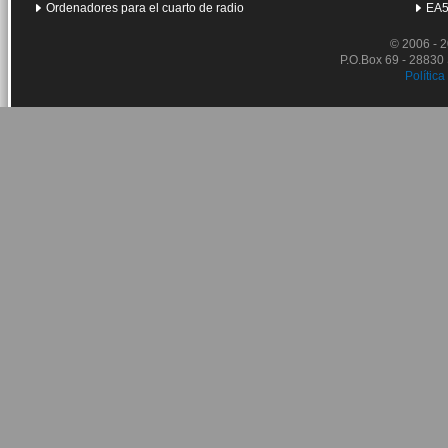
Ordenadores para el cuarto de radio
EA5
© 2006 - 
P.O.Box 69 - 28830
Política