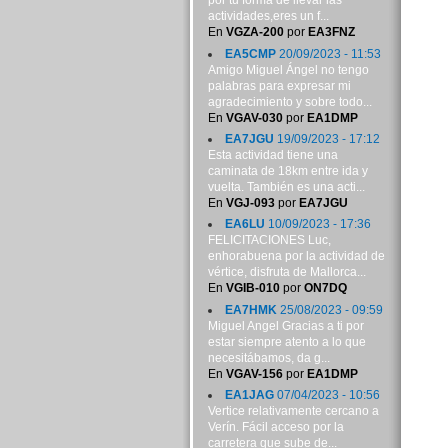
por tu forma de llevar las
actividades,eres un f...
En
VGZA-200
por
EA3FNZ
EA5CMP
20/09/2023 - 11:53
Amigo Miguel Ángel no tengo
palabras para expresar mi
agradecimiento y sobre todo...
En
VGAV-030
por
EA1DMP
EA7JGU
19/09/2023 - 17:12
Esta actividad tiene una
caminata de 18km entre ida y
vuelta. También es una acti...
En
VGJ-093
por
EA7JGU
EA6LU
10/09/2023 - 17:36
FELICITACIONES Luc,
enhorabuena por la actividad de
vértice, disfruta de Mallorca...
En
VGIB-010
por
ON7DQ
EA7HMK
25/08/2023 - 09:59
Miguel Angel Gracias a ti por
estar siempre atento a lo que
necesitábamos, da g...
En
VGAV-156
por
EA1DMP
EA1JAG
07/04/2023 - 10:56
Vertice relativamente cercano a
Verín. Fácil acceso por la
carretera que sube de...