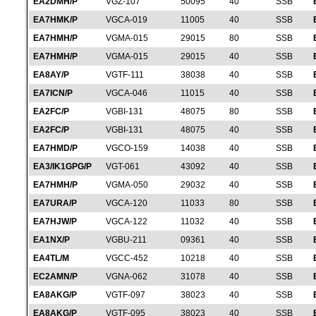
EA2DMH/P
VGZ-107
50095
40
SSB
EA7HMK/P
VGCA-019
11005
40
SSB
EA7HMH/P
VGMA-015
29015
80
SSB
EA7HMH/P
VGMA-015
29015
40
SSB
EA8AY/P
VGTF-111
38038
40
SSB
EA7ICN/P
VGCA-046
11015
40
SSB
EA2FC/P
VGBI-131
48075
80
SSB
EA2FC/P
VGBI-131
48075
40
SSB
EA7HMD/P
VGCO-159
14038
40
SSB
EA3/IK1GPG/P
VGT-061
43092
40
SSB
EA7HMH/P
VGMA-050
29032
40
SSB
EA7URA/P
VGCA-120
11033
80
SSB
EA7HJW/P
VGCA-122
11032
40
SSB
EA1NX/P
VGBU-211
09361
40
SSB
EA4TL/M
VGCC-452
10218
40
SSB
EC2AMN/P
VGNA-062
31078
40
SSB
EA8AKG/P
VGTF-097
38023
40
SSB
EA8AKG/P
VGTF-095
38023
40
SSB