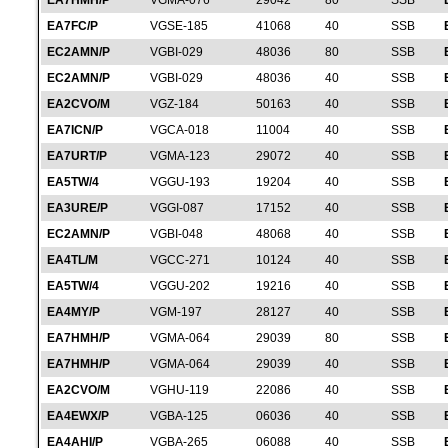
EA7HMH/P
VGMA-076
29042
80
SSB
EA7FC/P
VGSE-185
41068
40
SSB
EC2AMN/P
VGBI-029
48036
80
SSB
EC2AMN/P
VGBI-029
48036
40
SSB
EA2CVO/M
VGZ-184
50163
40
SSB
EA7ICN/P
VGCA-018
11004
40
SSB
EA7URT/P
VGMA-123
29072
40
SSB
EA5TW/4
VGGU-193
19204
40
SSB
EA3URE/P
VGGI-087
17152
40
SSB
EC2AMN/P
VGBI-048
48068
40
SSB
EA4TL/M
VGCC-271
10124
40
SSB
EA5TW/4
VGGU-202
19216
40
SSB
EA4MY/P
VGM-197
28127
40
SSB
EA7HMH/P
VGMA-064
29039
80
SSB
EA7HMH/P
VGMA-064
29039
40
SSB
EA2CVO/M
VGHU-119
22086
40
SSB
EA4EWX/P
VGBA-125
06036
40
SSB
EA4AHI/P
VGBA-265
06088
40
SSB