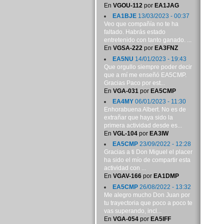
En
VGOU-112
por
EA1JAG
EA1BJE
13/03/2023 - 00:37
Veo que compañía no te ha
faltado. Habrás estado
entretenido con tanto ganado. ...
En
VGSA-222
por
EA3FNZ
EA5NU
14/01/2023 - 19:43
Que orgullo siempre poder decir
que a mí me enseñó EA5CMP.
Gracias Paco por est...
En
VGA-031
por
EA5CMP
EA4MY
06/01/2023 - 11:30
Enhorabuena Albert. No es de
extrañar que haya sido la
primera actividad desde es...
En
VGL-104
por
EA3IW
EA5CMP
23/09/2022 - 12:28
Gracias a ti Don Miguel el placer
ha sido el mío de compartir esta
actividad con ...
En
VGAV-166
por
EA1DMP
EA5CMP
26/08/2022 - 13:32
Me alegro mucho Don Juan por
tu trayectoria que poco a poco te
vas superando, incl...
En
VGA-054
por
EA5IFF