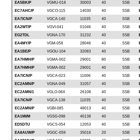
EA5BK/P
VGMU-018
30003
40
SSB
EC7AHC/P
VGCO-115
14030
40
SSB
EA7ICN/P
VGCA-140
11035
40
SSB
EA2WT/P
VGVI-041
01046
40
SSB
EG2TDL
VGNA-170
31232
40
SSB
EA4MY/P
VGM-058
28046
40
SSB
EA1BE/P
VGOU-104
32083
40
SSB
EA7HMH/P
VGMA-002
29001
80
SSB
EA7HMH/P
VGMA-002
29001
40
SSB
EA7ICN/P
VGCA-023
11006
40
SSB
EC2AMN/P
VGNA-049
31057
40
SSB
EC2AMN/1
VGLO-064
26108
40
SSB
EA7ICN/P
VGCA-138
11035
40
SSB
EC2AMN/P
VGBI-085
48013
40
SSB
EA1MI/M
VGSG-098
40138
40
SSB
ED5DTU
VGCS-054
12053
40
SSB
EA8AUW/P
VGGC-059
35016
20
SSB