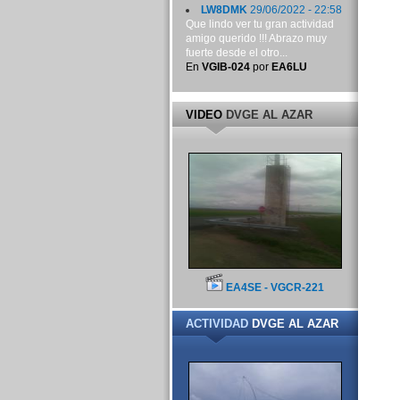
LW8DMK
29/06/2022 - 22:58
Que lindo ver tu gran actividad
amigo querido !!! Abrazo muy
fuerte desde el otro...
En
VGIB-024
por
EA6LU
VIDEO
DVGE AL AZAR
EA4SE - VGCR-221
ACTIVIDAD
DVGE AL AZAR