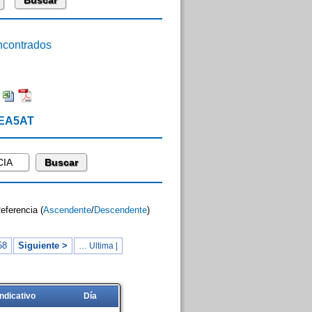
contrados
:
 EA5AT
Referencia (
Ascendente
/
Descendente
)
58
Siguiente >
… Ultima |
Indicativo
Día