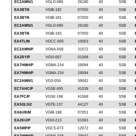
EC2AMN/1
VGLO-089
26180
40
SSB
EA3BT/6
VGIB-182
07050
40
SSB
EA3BT/6
VGIB-181
07050
40
SSB
EC2AMN/1
VGLO-090
26180
40
SSB
EA3BT/6
VGIB-183
07050
40
SSB
EA4TL/M
VGCC-005
10003
40
SSB
EC2AMN/P
VGNA-058
31072
40
SSB
EA2RY/P
VGVI-007
01008
40
SSB
EA7HMH/P
VGMA-154
29094
40
SSB
EA7HMH/P
VGMA-154
29094
40
SSB
EC2AMN/1
VGS-050
39042
40
SSB
EC7AHC/P
VGSE-095
41039
40
SSB
EA7FC/P
VGSE-186
41068
40
SSB
EA5GLS/2
VGTE-137
44127
40
SSB
EA6UB/M
VGIB-188
07051
40
SSB
EA2KU/P
VGVI-213
01063
40
SSB
EA5WP/P
VGCS-073
12072
40
SSB