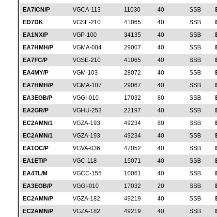
EA7ICN/P
VGCA-113
11030
40
SSB
ED7DK
VGSE-210
41065
40
SSB
EA1NX/P
VGP-100
34135
40
SSB
EA7HMH/P
VGMA-004
29007
40
SSB
EA7FC/P
VGSE-210
41065
40
SSB
EA4MY/P
VGM-103
28072
40
SSB
EA7HMH/P
VGMA-107
29067
40
SSB
EA3EGB/P
VGGI-010
17032
80
SSB
EA2GR/P
VGHU-253
22197
40
SSB
EC2AMN/1
VGZA-193
49234
80
SSB
EC2AMN/1
VGZA-193
49234
40
SSB
EA1OC/P
VGVA-036
47052
40
SSB
EA1ET/P
VGC-118
15071
40
SSB
EA4TL/M
VGCC-155
10061
40
SSB
EA3EGB/P
VGGI-010
17032
20
SSB
EC2AMN/P
VGZA-182
49219
40
SSB
EC2AMN/P
VGZA-182
49219
40
SSB