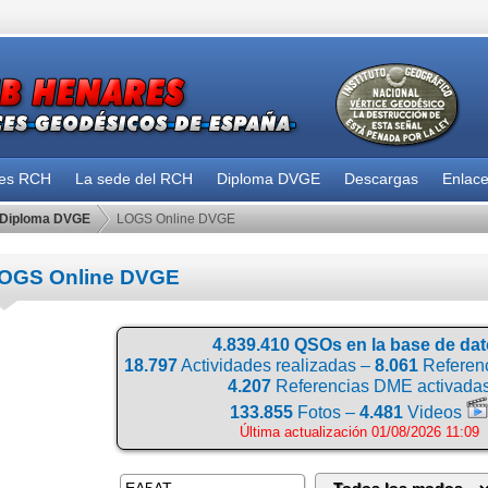
des RCH
La sede del RCH
Diploma DVGE
Descargas
Enlac
Diploma DVGE
LOGS Online DVGE
OGS Online DVGE
4.839.410 QSOs en la base de da
18.797
Actividades realizadas –
8.061
Referenc
4.207
Referencias DME activada
133.855
Fotos –
4.481
Videos
Última actualización 01/08/2026 11:09