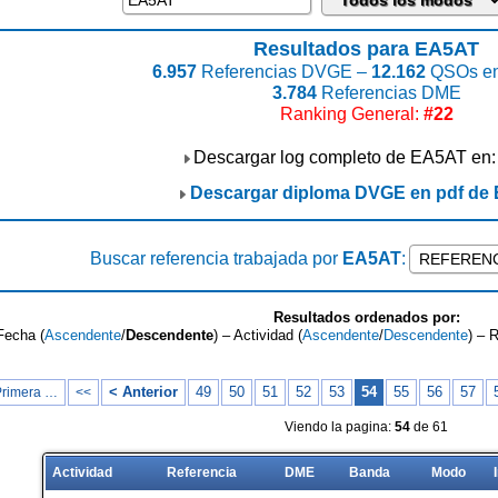
Resultados para EA5AT
6.957
Referencias DVGE –
12.162
QSOs en
3.784
Referencias DME
Ranking General:
#22
Descargar log completo de EA5AT en
Descargar diploma DVGE en pdf de
Buscar referencia trabajada por
EA5AT
:
Resultados ordenados por:
Fecha (
Ascendente
/
Descendente
) – Actividad (
Ascendente
/
Descendente
) – 
< Anterior
49
50
51
52
53
54
55
56
57
Primera …
<<
Viendo la pagina:
54
de 61
Actividad
Referencia
DME
Banda
Modo