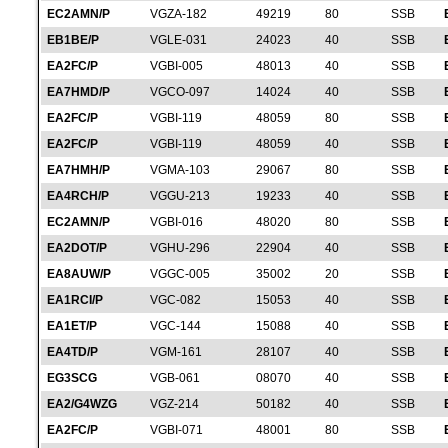
EC2AMN/P
VGZA-182
49219
80
SSB
EB1BE/P
VGLE-031
24023
40
SSB
EA2FC/P
VGBI-005
48013
40
SSB
EA7HMD/P
VGCO-097
14024
40
SSB
EA2FC/P
VGBI-119
48059
80
SSB
EA2FC/P
VGBI-119
48059
40
SSB
EA7HMH/P
VGMA-103
29067
80
SSB
EA4RCH/P
VGGU-213
19233
40
SSB
EC2AMN/P
VGBI-016
48020
80
SSB
EA2DOT/P
VGHU-296
22904
40
SSB
EA8AUW/P
VGGC-005
35002
20
SSB
EA1RCI/P
VGC-082
15053
40
SSB
EA1ET/P
VGC-144
15088
40
SSB
EA4TD/P
VGM-161
28107
40
SSB
EG3SCG
VGB-061
08070
40
SSB
EA2/G4WZG
VGZ-214
50182
40
SSB
EA2FC/P
VGBI-071
48001
80
SSB