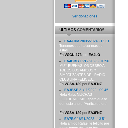
Ver donaciones
ULTIMOS
COMENTARIOS
EA4ADM
28/05/2024 - 16:31
Tenemos que hacer mas de
estas....
En
VGGU-173
por
EA4LO
EA4BBB
15/12/2023 - 10:56
MUY BUENAS. OS DESEO A
TODOS LOS AMIGOS Y
SIMPATIZANTES DEL RADIO
CLUB UNA FELICES...
En
VGSA-189
por
EA3FNZ
EA3BSE
21/11/2023 - 09:45
Hola Rafa. MUCHAS
FELICIDADES!!! Espero que te
den este año el 'Vértice de oro'
...
En
VGSA-189
por
EA3FNZ
EA7BY
16/11/2023 - 13:51
Hola amigo Rafael:te felicito por