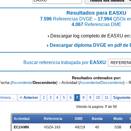
Resultados para EA5XU
7.596
Referencias DVGE –
17.994
QSOs en
4.067
Referencias DME
Descargar log completo de EA5XU en
Descargar diploma DVGE en pdf de
Buscar referencia trabajada por
EA5XU
:
Resultados ordenados por:
Fecha (
Ascendente
/
Descendente
) – Actividad (
Ascendente
/
Descendente
) – 
< Anterior
2
3
4
5
6
7
8
9
10
11
Siguiente
Primera …
Viendo la pagina:
7
de 90
Actividad
Referencia
DME
Banda
Modo
EC2AMN
VGZA-183
49219
40
SSB