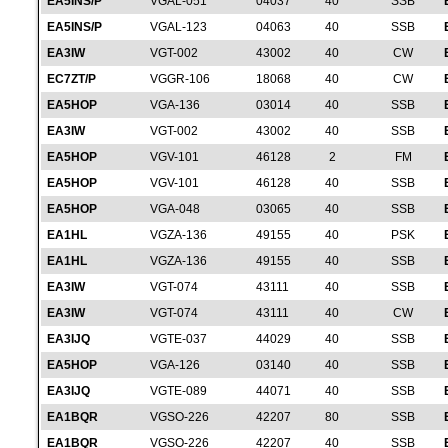
EA5INS/P
VGAL-051
04037
40
SSB
EA5INS/P
VGAL-123
04063
40
SSB
EA3IW
VGT-002
43002
40
CW
EC7ZT/P
VGGR-106
18068
40
CW
EA5HOP
VGA-136
03014
40
SSB
EA3IW
VGT-002
43002
40
SSB
EA5HOP
VGV-101
46128
2
FM
EA5HOP
VGV-101
46128
40
SSB
EA5HOP
VGA-048
03065
40
SSB
EA1HL
VGZA-136
49155
40
PSK
EA1HL
VGZA-136
49155
40
SSB
EA3IW
VGT-074
43111
40
SSB
EA3IW
VGT-074
43111
40
CW
EA3IJQ
VGTE-037
44029
40
SSB
EA5HOP
VGA-126
03140
40
SSB
EA3IJQ
VGTE-089
44071
40
SSB
EA1BQR
VGSO-226
42207
80
SSB
EA1BQR
VGSO-226
42207
40
SSB