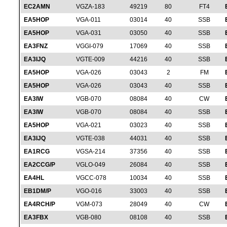
EC2AMN
VGZA-183
49219
80
FT4
EA5HOP
VGA-011
03014
40
SSB
EA5HOP
VGA-031
03050
40
SSB
EA3FNZ
VGGI-079
17069
40
SSB
EA3IJQ
VGTE-009
44216
40
SSB
EA5HOP
VGA-026
03043
2
FM
EA5HOP
VGA-026
03043
40
SSB
EA3IW
VGB-070
08084
40
CW
EA3IW
VGB-070
08084
40
SSB
EA5HOP
VGA-021
03023
40
SSB
EA3IJQ
VGTE-038
44031
40
SSB
EA1RCG
VGSA-214
37356
40
SSB
EA2CCG/P
VGLO-049
26084
40
SSB
EA4HL
VGCC-078
10034
40
SSB
EB1DM/P
VGO-016
33003
40
SSB
EA4RCH/P
VGM-073
28049
40
CW
EA3FBX
VGB-080
08108
40
SSB