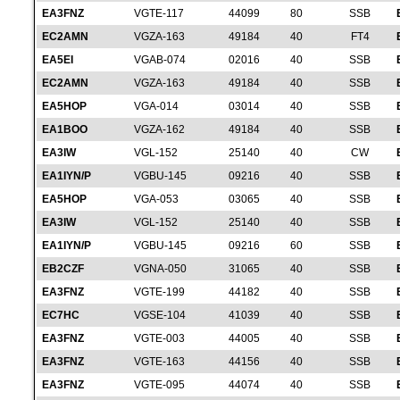
EA3FNZ
VGTE-117
44099
80
SSB
EC2AMN
VGZA-163
49184
40
FT4
EA5EI
VGAB-074
02016
40
SSB
EC2AMN
VGZA-163
49184
40
SSB
EA5HOP
VGA-014
03014
40
SSB
EA1BOO
VGZA-162
49184
40
SSB
EA3IW
VGL-152
25140
40
CW
EA1IYN/P
VGBU-145
09216
40
SSB
EA5HOP
VGA-053
03065
40
SSB
EA3IW
VGL-152
25140
40
SSB
EA1IYN/P
VGBU-145
09216
60
SSB
EB2CZF
VGNA-050
31065
40
SSB
EA3FNZ
VGTE-199
44182
40
SSB
EC7HC
VGSE-104
41039
40
SSB
EA3FNZ
VGTE-003
44005
40
SSB
EA3FNZ
VGTE-163
44156
40
SSB
EA3FNZ
VGTE-095
44074
40
SSB