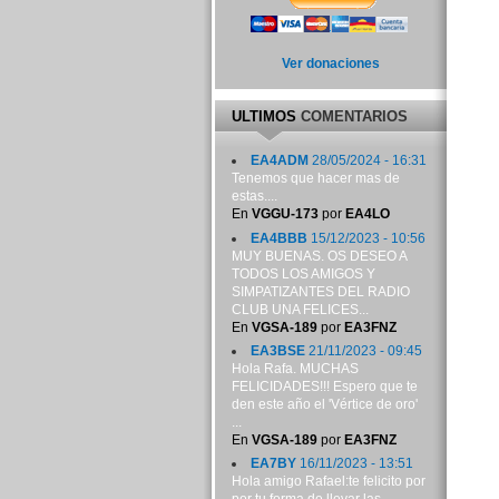
Ver donaciones
ULTIMOS
COMENTARIOS
EA4ADM
28/05/2024 - 16:31
Tenemos que hacer mas de
estas....
En
VGGU-173
por
EA4LO
EA4BBB
15/12/2023 - 10:56
MUY BUENAS. OS DESEO A
TODOS LOS AMIGOS Y
SIMPATIZANTES DEL RADIO
CLUB UNA FELICES...
En
VGSA-189
por
EA3FNZ
EA3BSE
21/11/2023 - 09:45
Hola Rafa. MUCHAS
FELICIDADES!!! Espero que te
den este año el 'Vértice de oro'
...
En
VGSA-189
por
EA3FNZ
EA7BY
16/11/2023 - 13:51
Hola amigo Rafael:te felicito por