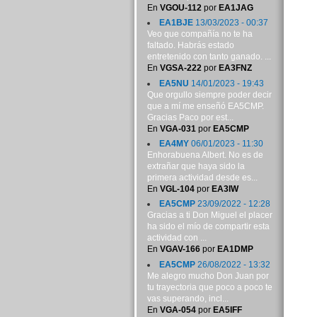
En
VGOU-112
por
EA1JAG
EA1BJE
13/03/2023 - 00:37
Veo que compañía no te ha
faltado. Habrás estado
entretenido con tanto ganado. ...
En
VGSA-222
por
EA3FNZ
EA5NU
14/01/2023 - 19:43
Que orgullo siempre poder decir
que a mí me enseñó EA5CMP.
Gracias Paco por est...
En
VGA-031
por
EA5CMP
EA4MY
06/01/2023 - 11:30
Enhorabuena Albert. No es de
extrañar que haya sido la
primera actividad desde es...
En
VGL-104
por
EA3IW
EA5CMP
23/09/2022 - 12:28
Gracias a ti Don Miguel el placer
ha sido el mío de compartir esta
actividad con ...
En
VGAV-166
por
EA1DMP
EA5CMP
26/08/2022 - 13:32
Me alegro mucho Don Juan por
tu trayectoria que poco a poco te
vas superando, incl...
En
VGA-054
por
EA5IFF