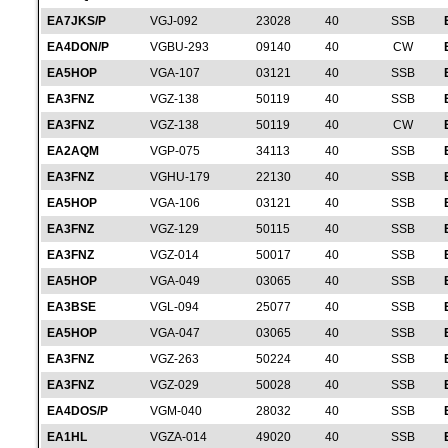
EA7JKS/P
VGJ-092
23028
40
SSB
EA4DON/P
VGBU-293
09140
40
CW
EA5HOP
VGA-107
03121
40
SSB
EA3FNZ
VGZ-138
50119
40
SSB
EA3FNZ
VGZ-138
50119
40
CW
EA2AQM
VGP-075
34113
40
SSB
EA3FNZ
VGHU-179
22130
40
SSB
EA5HOP
VGA-106
03121
40
SSB
EA3FNZ
VGZ-129
50115
40
SSB
EA3FNZ
VGZ-014
50017
40
SSB
EA5HOP
VGA-049
03065
40
SSB
EA3BSE
VGL-094
25077
40
SSB
EA5HOP
VGA-047
03065
40
SSB
EA3FNZ
VGZ-263
50224
40
SSB
EA3FNZ
VGZ-029
50028
40
SSB
EA4DOS/P
VGM-040
28032
40
SSB
EA1HL
VGZA-014
49020
40
SSB