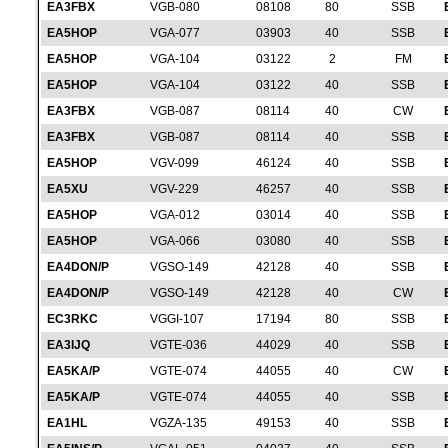
EA3FBX
VGB-080
08108
80
SSB
EA5HOP
VGA-077
03903
40
SSB
EA5HOP
VGA-104
03122
2
FM
EA5HOP
VGA-104
03122
40
SSB
EA3FBX
VGB-087
08114
40
CW
EA3FBX
VGB-087
08114
40
SSB
EA5HOP
VGV-099
46124
40
SSB
EA5XU
VGV-229
46257
40
SSB
EA5HOP
VGA-012
03014
40
SSB
EA5HOP
VGA-066
03080
40
SSB
EA4DON/P
VGSO-149
42128
40
SSB
EA4DON/P
VGSO-149
42128
40
CW
EC3RKC
VGGI-107
17194
80
SSB
EA3IJQ
VGTE-036
44029
40
SSB
EA5KA/P
VGTE-074
44055
40
CW
EA5KA/P
VGTE-074
44055
40
SSB
EA1HL
VGZA-135
49153
40
SSB