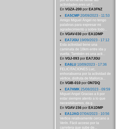
por tu forma de llevar las
actividades,eres un f...
En
VGZA-200
por
EA3FNZ
EA5CMP
20/09/2023 - 11:53
Amigo Miguel Ángel no tengo
palabras para expresar mi
agradecimiento y sobre todo...
En
VGAV-030
por
EA1DMP
EA7JGU
19/09/2023 - 17:12
Esta actividad tiene una
caminata de 18km entre ida y
vuelta. También es una acti...
En
VGJ-093
por
EA7JGU
EA6LU
10/09/2023 - 17:36
FELICITACIONES Luc,
enhorabuena por la actividad de
vértice, disfruta de Mallorca...
En
VGIB-010
por
ON7DQ
EA7HMK
25/08/2023 - 09:59
Miguel Angel Gracias a ti por
estar siempre atento a lo que
necesitábamos, da g...
En
VGAV-156
por
EA1DMP
EA1JAG
07/04/2023 - 10:56
Vertice relativamente cercano a
Verín. Fácil acceso por la
carretera que sube de...