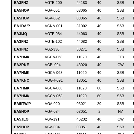
EA3FNZ
VGTE-200
44183
40
SSB
EA5HOP
VGA-051
03065
40
SSB
EA5HOP
VGA-052
03065
40
SSB
EA1DA/P
VGNA-001
31002
40
SSB
EA3IJQ
VGTE-084
44063
40
SSB
EA3FNZ
VGTE-102
44082
40
SSB
EA3FNZ
VGZ-330
50271
40
SSB
EA7HMK
VGCA-068
11020
40
FT8
EA2RKE
VGBI-094
48020
40
CW
EA7HMK
VGCA-068
11020
40
SSB
EA7KNC
VGGR-091
18051
40
SSB
EA7HMK
VGCA-068
11020
60
SSB
EA7HMK
VGCA-068
11020
80
SSB
EA5ITW/P
VGA-020
03021
20
SSB
EA5HOP
VGA-034
03051
2
FM
EA5JEG
VGV-191
46232
40
CW
EA5HOP
VGA-034
03051
40
SSB