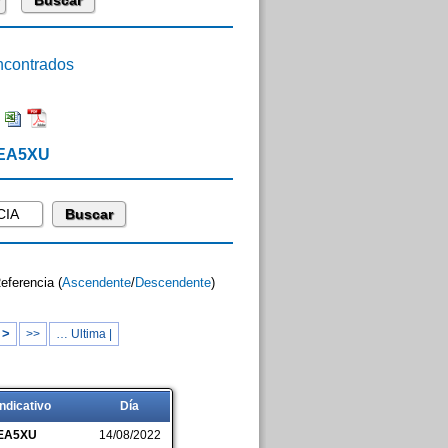
contrados
:
 EA5XU
Referencia (
Ascendente
/
Descendente
)
 >
>>
… Ultima |
Indicativo
Día
EA5XU
14/08/2022