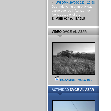
LW8DMK
29/06/2022 - 22:58
Que lindo ver tu gran actividad
amigo querido !!! Abrazo muy
fuerte desde el otro...
En
VGIB-024
por
EA6LU
VIDEO
DVGE AL AZAR
EC2AMN/1 - VGLO-069
ACTIVIDAD
DVGE AL AZAR