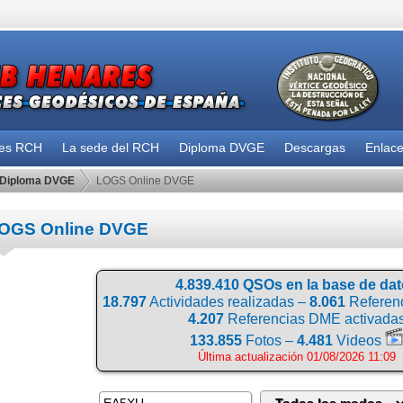
des RCH
La sede del RCH
Diploma DVGE
Descargas
Enlac
Diploma DVGE
LOGS Online DVGE
OGS Online DVGE
4.839.410 QSOs en la base de da
18.797
Actividades realizadas –
8.061
Referenc
4.207
Referencias DME activada
133.855
Fotos –
4.481
Videos
Última actualización 01/08/2026 11:09