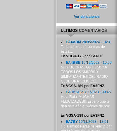
Ver donaciones
ULTIMOS
COMENTARIOS
EA4ADM
28/05/2024 - 16:31
Tenemos que hacer mas de
estas....
En
VGGU-173
por
EA4LO
EA4BBB
15/12/2023 - 10:56
MUY BUENAS. OS DESEO A
TODOS LOS AMIGOS Y
SIMPATIZANTES DEL RADIO
CLUB UNA FELICES...
En
VGSA-189
por
EA3FNZ
EA3BSE
21/11/2023 - 09:45
Hola Rafa. MUCHAS
FELICIDADES!!! Espero que te
den este año el 'Vértice de oro'
...
En
VGSA-189
por
EA3FNZ
EA7BY
16/11/2023 - 13:51
Hola amigo Rafael:te felicito por