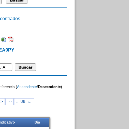
ontrados
:
 EA9PY
eferencia (
Ascendente
/
Descendente
)
 >
>>
… Ultima |
Indicativo
Día