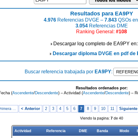
Resultados para EA9PY
4.976
Referencias DVGE –
7.843
QSOs enc
3.054
Referencias DME
Ranking General:
#108
Descargar log completo de EA9PY en
Descargar diploma DVGE en pdf de
Buscar referencia trabajada por
EA9PY
:
Resultados ordenados por:
Fecha (
Ascendente
/
Descendente
) – Actividad (
Ascendente
/
Descendente
) – R
< Anterior
2
3
4
5
6
7
8
9
10
11
Siguiente
Primera …
Viendo la pagina:
7
de 40
Actividad
Referencia
DME
Banda
Modo