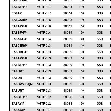
EA8CER/P
VGTF-118
38045
40
SSB
EA8BFH/P
VGTF-117
38044
20
SSB
ED8AZ
VGTF-117
38044
40
SSB
EA8CSB/P
VGTF-116
38043
40
SSB
EA8AKG/P
VGTF-116
38043
40
SSB
EA8BFH/P
VGTF-114
38039
20
SSB
EA8AKG/P
VGTF-114
38039
40
SSB
EA8CER/P
VGTF-113
38039
40
SSB
EA8CBC/P
VGTF-113
38039
20
SSB
EA8AKG/P
VGTF-113
38039
40
SSB
EA8BFH/P
VGTF-113
38039
40
SSB
EA8URT
VGTF-113
38039
40
SSB
EA8URT
VGTF-113
38039
20
SSB
EA8BWY/P/QRP
VGTF-113
38039
20
SSB
EA8URT
VGTF-113
38039
40
SSB
EA8BFH/P
VGTF-112
38038
20
SSB
EA8AY/P
VGTF-112
38038
20
SSB
EA8AA/P
VGTF-111
38038
20
SSB