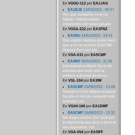
En
VGOU-112
por
EA1JAG
EA1BJE
13/03/2023 - 00:37
Veo que compañía no te ha
faltado. Habrás estado
entretenido con tanto ganado. ...
En
VGSA-222
por
EA3FNZ
EA5NU
14/01/2023 - 19:43
Que orgullo siempre poder decir
que a mí me enseñó EA5CMP.
Gracias Paco por est...
En
VGA-031
por
EA5CMP
EA4MY
06/01/2023 - 11:30
Enhorabuena Albert. No es de
extrañar que haya sido la
primera actividad desde es...
En
VGL-104
por
EA3IW
EA5CMP
23/09/2022 - 12:28
Gracias a ti Don Miguel el placer
ha sido el mío de compartir esta
actividad con ...
En
VGAV-166
por
EA1DMP
EA5CMP
26/08/2022 - 13:32
Me alegro mucho Don Juan por
tu trayectoria que poco a poco te
vas superando, incl...
En
VGA-054
por
EA5IFF