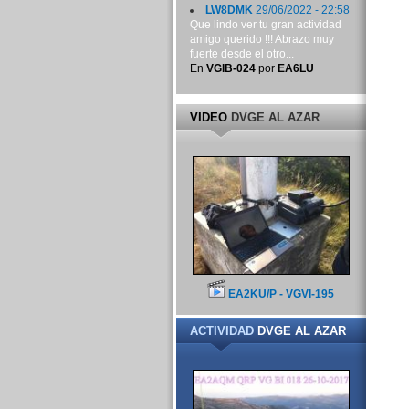
LW8DMK
29/06/2022 - 22:58
Que lindo ver tu gran actividad
amigo querido !!! Abrazo muy
fuerte desde el otro...
En
VGIB-024
por
EA6LU
VIDEO
DVGE AL AZAR
EA2KU/P - VGVI-195
ACTIVIDAD
DVGE AL AZAR