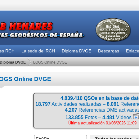
des RCH
La sede del RCH
Diploma DVGE
Descargas
Enlac
Diploma DVGE
LOGS Online DVGE
OGS Online DVGE
4.839.410 QSOs en la base de da
18.797
Actividades realizadas –
8.061
Referenc
4.207
Referencias DME activada
133.855
Fotos –
4.481
Videos
Última actualización 01/08/2026 11:09