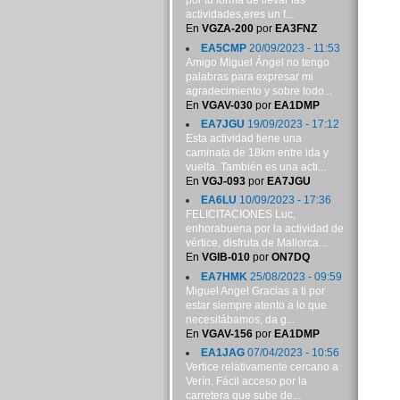
por tu forma de llevar las
actividades,eres un f...
En
VGZA-200
por
EA3FNZ
EA5CMP
20/09/2023 - 11:53
Amigo Miguel Ángel no tengo
palabras para expresar mi
agradecimiento y sobre todo...
En
VGAV-030
por
EA1DMP
EA7JGU
19/09/2023 - 17:12
Esta actividad tiene una
caminata de 18km entre ida y
vuelta. También es una acti...
En
VGJ-093
por
EA7JGU
EA6LU
10/09/2023 - 17:36
FELICITACIONES Luc,
enhorabuena por la actividad de
vértice, disfruta de Mallorca...
En
VGIB-010
por
ON7DQ
EA7HMK
25/08/2023 - 09:59
Miguel Angel Gracias a ti por
estar siempre atento a lo que
necesitábamos, da g...
En
VGAV-156
por
EA1DMP
EA1JAG
07/04/2023 - 10:56
Vertice relativamente cercano a
Verín. Fácil acceso por la
carretera que sube de...