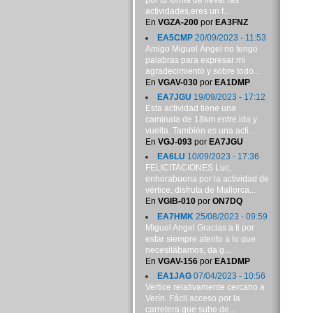
por tu forma de llevar las
actividades,eres un f...
En
VGZA-200
por
EA3FNZ
EA5CMP
20/09/2023 - 11:53
Amigo Miguel Ángel no tengo
palabras para expresar mi
agradecimiento y sobre todo...
En
VGAV-030
por
EA1DMP
EA7JGU
19/09/2023 - 17:12
Esta actividad tiene una
caminata de 18km entre ida y
vuelta. También es una acti...
En
VGJ-093
por
EA7JGU
EA6LU
10/09/2023 - 17:36
FELICITACIONES Luc,
enhorabuena por la actividad de
vértice, disfruta de Mallorca...
En
VGIB-010
por
ON7DQ
EA7HMK
25/08/2023 - 09:59
Miguel Angel Gracias a ti por
estar siempre atento a lo que
necesitábamos, da g...
En
VGAV-156
por
EA1DMP
EA1JAG
07/04/2023 - 10:56
Vertice relativamente cercano a
Verín. Fácil acceso por la
carretera que sube de...