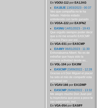
En
VGOU-112
por
EA1JAG
EA1BJE
13/03/2023 - 00:37
Veo que compañía no te ha
faltado. Habrás estado
entretenido con tanto ganado. ...
En
VGSA-222
por
EA3FNZ
EA5NU
14/01/2023 - 19:43
Que orgullo siempre poder decir
que a mí me enseñó EA5CMP.
Gracias Paco por est...
En
VGA-031
por
EA5CMP
EA4MY
06/01/2023 - 11:30
Enhorabuena Albert. No es de
extrañar que haya sido la
primera actividad desde es...
En
VGL-104
por
EA3IW
EA5CMP
23/09/2022 - 12:28
Gracias a ti Don Miguel el placer
ha sido el mío de compartir esta
actividad con ...
En
VGAV-166
por
EA1DMP
EA5CMP
26/08/2022 - 13:32
Me alegro mucho Don Juan por
tu trayectoria que poco a poco te
vas superando, incl...
En
VGA-054
por
EA5IFF