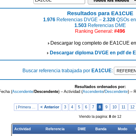
Resultados para EA1CUE
1.976
Referencias DVGE –
2.328
QSOs enc
1.503
Referencias DME
Ranking General:
#496
Descargar log completo de EA1CUE e
Descargar diploma DVGE en pdf de
Buscar referencia trabajada por
EA1CUE
:
Resultados ordenados por:
Fecha (
Ascendente
/
Descendente
) – Actividad (
Ascendente
/
Descendente
) – 
< Anterior
3
4
5
6
7
8
9
10
11
12
| Primera …
Viendo la pagina:
8
de 12
Actividad
Referencia
DME
Banda
Modo