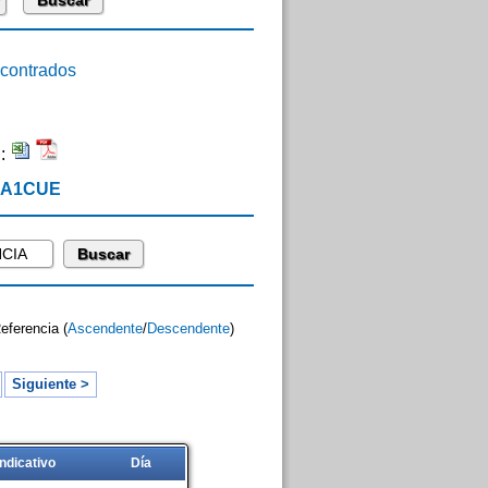
ontrados
n:
 EA1CUE
Referencia (
Ascendente
/
Descendente
)
Siguiente >
Indicativo
Día