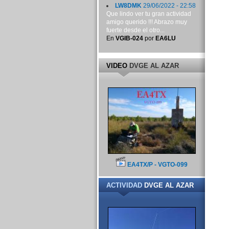
LW8DMK
29/06/2022 - 22:58
Que lindo ver tu gran actividad
amigo querido !!! Abrazo muy
fuerte desde el otro...
En
VGIB-024
por
EA6LU
VIDEO
DVGE AL AZAR
EA4TX/P - VGTO-099
ACTIVIDAD
DVGE AL AZAR