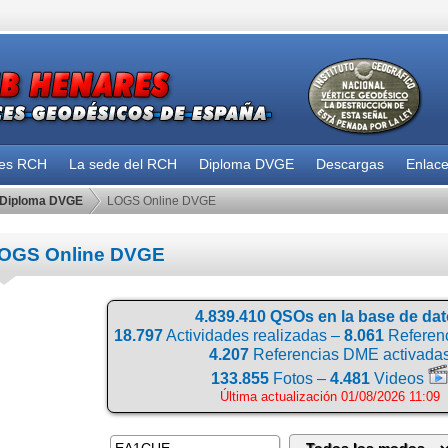
des RCH
La sede del RCH
Diploma DVGE
Descargas
Enlac
Diploma DVGE
LOGS Online DVGE
OGS Online DVGE
4.839.410 QSOs en la base de da
18.797
Actividades realizadas –
8.061
Referenc
4.207
Referencias DME activada
133.855
Fotos –
4.481
Videos
Última actualización 01/08/2026 11:09