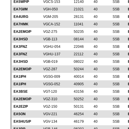
EA5WP/P
VGCS-153
12140
40
SSB
EA7GI/M
VGH-050
21021
40
SSB
EA4URG
VGM-205
28131
40
SSB
EA7HMK
VGCA-152
11041
40
SSB
EA2EMO/P
VGZ-275
50235
40
SSB
EA3HSD
VGB-113
08144
40
SSB
EA3FNZ
VGHU-054
22046
40
SSB
EA3FNZ
VGHU-137
22112
40
SSB
EA3HSD
VGB-019
08022
40
SSB
EA2EMO/P
VGZ-287
50244
40
SSB
EA1IPH
VGSG-009
40014
40
SSB
EA1IPH
VGSG-052
40905
40
SSB
EA3BSE
VGT-120
43156
40
SSB
EA2EMO/P
VGZ-310
50252
40
SSB
EA2EZ/P
VGZ-150
50131
40
SSB
EA5ON
VGV-221
46254
40
SSB
EA5HUS/P
VGV-134
46179
40
SSB