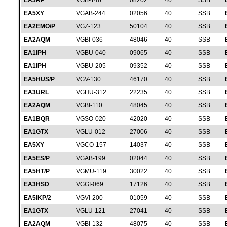
EA3RP
VGB-146
08202
40
SSB
EA5XY
VGAB-244
02056
40
SSB
EA2EMO/P
VGZ-123
50104
40
SSB
EA2AQM
VGBI-036
48046
40
SSB
EA1IPH
VGBU-040
09065
40
SSB
EA1IPH
VGBU-205
09352
40
SSB
EA5HUS/P
VGV-130
46170
40
SSB
EA3URL
VGHU-312
22235
40
SSB
EA2AQM
VGBI-110
48045
40
SSB
EA1BQR
VGSO-020
42020
40
SSB
EA1GTX
VGLU-012
27006
40
SSB
EA5XY
VGCO-157
14037
40
SSB
EA5ES/P
VGAB-199
02044
40
SSB
EA5HT/P
VGMU-119
30022
40
SSB
EA3HSD
VGGI-069
17126
40
SSB
EA5IKP/2
VGVI-200
01059
40
SSB
EA1GTX
VGLU-121
27041
40
SSB
EA2AQM
VGBI-132
48075
40
SSB