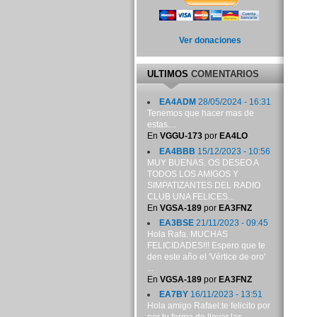
Ver donaciones
ULTIMOS
COMENTARIOS
EA4ADM
28/05/2024 - 16:31
Tenemos que hacer mas de
estas....
En
VGGU-173
por
EA4LO
EA4BBB
15/12/2023 - 10:56
MUY BUENAS. OS DESEO A
TODOS LOS AMIGOS Y
SIMPATIZANTES DEL RADIO
CLUB UNA FELICES...
En
VGSA-189
por
EA3FNZ
EA3BSE
21/11/2023 - 09:45
Hola Rafa. MUCHAS
FELICIDADES!!! Espero que te
den este año el 'Vértice de oro'
...
En
VGSA-189
por
EA3FNZ
EA7BY
16/11/2023 - 13:51
Hola amigo Rafael:te felicito por