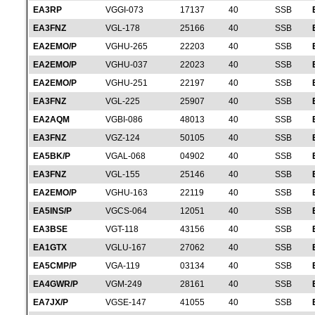
EA3RP
VGGI-073
17137
40
SSB
EA3FNZ
VGL-178
25166
40
SSB
EA2EMO/P
VGHU-265
22203
40
SSB
EA2EMO/P
VGHU-037
22023
40
SSB
EA2EMO/P
VGHU-251
22197
40
SSB
EA3FNZ
VGL-225
25907
40
SSB
EA2AQM
VGBI-086
48013
40
SSB
EA3FNZ
VGZ-124
50105
40
SSB
EA5BK/P
VGAL-068
04902
40
SSB
EA3FNZ
VGL-155
25146
40
SSB
EA2EMO/P
VGHU-163
22119
40
SSB
EA5INS/P
VGCS-064
12051
40
SSB
EA3BSE
VGT-118
43156
40
SSB
EA1GTX
VGLU-167
27062
40
SSB
EA5CMP/P
VGA-119
03134
40
SSB
EA4GWR/P
VGM-249
28161
40
SSB
EA7JX/P
VGSE-147
41055
40
SSB