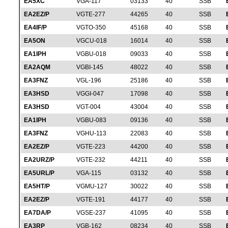
EA5XC
VGA-117
03133
40
SSB
EA2EZ/P
VGTE-277
44265
40
SSB
EA4IF/P
VGTO-350
45168
40
SSB
EA5ON
VGCU-018
16014
40
SSB
EA1IPH
VGBU-018
09033
40
SSB
EA2AQM
VGBI-145
48022
40
SSB
EA3FNZ
VGL-196
25186
40
SSB
EA3HSD
VGGI-047
17098
40
SSB
EA3HSD
VGT-004
43004
40
SSB
EA1IPH
VGBU-083
09136
40
SSB
EA3FNZ
VGHU-113
22083
40
SSB
EA2EZ/P
VGTE-223
44200
40
SSB
EA2URZ/P
VGTE-232
44211
40
SSB
EA5URL/P
VGA-115
03132
40
SSB
EA5HT/P
VGMU-127
30022
40
SSB
EA2EZ/P
VGTE-191
44177
40
SSB
EA7DA/P
VGSE-237
41095
40
SSB
EA3RP
VGB-162
08234
40
SSB