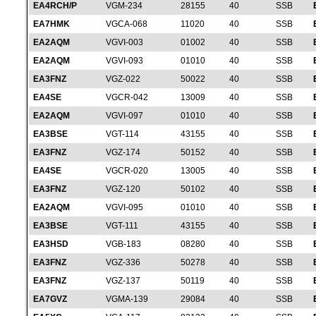
EA4RCH/P
VGM-234
28155
40
SSB
EA7HMK
VGCA-068
11020
40
SSB
EA2AQM
VGVI-003
01002
40
SSB
EA2AQM
VGVI-093
01010
40
SSB
EA3FNZ
VGZ-022
50022
40
SSB
EA4SE
VGCR-042
13009
40
SSB
EA2AQM
VGVI-097
01010
40
SSB
EA3BSE
VGT-114
43155
40
SSB
EA3FNZ
VGZ-174
50152
40
SSB
EA4SE
VGCR-020
13005
40
SSB
EA3FNZ
VGZ-120
50102
40
SSB
EA2AQM
VGVI-095
01010
40
SSB
EA3BSE
VGT-111
43155
40
SSB
EA3HSD
VGB-183
08280
40
SSB
EA3FNZ
VGZ-336
50278
40
SSB
EA3FNZ
VGZ-137
50119
40
SSB
EA7GVZ
VGMA-139
29084
40
SSB