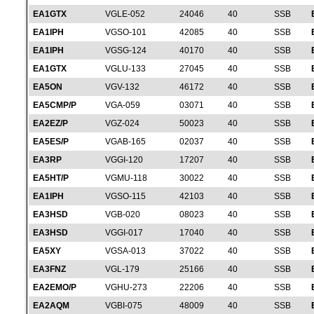
EA1GTX
VGLE-052
24046
40
SSB
EA1IPH
VGSO-101
42085
40
SSB
EA1IPH
VGSG-124
40170
40
SSB
EA1GTX
VGLU-133
27045
40
SSB
EA5ON
VGV-132
46172
40
SSB
EA5CMP/P
VGA-059
03071
40
SSB
EA2EZ/P
VGZ-024
50023
40
SSB
EA5ES/P
VGAB-165
02037
40
SSB
EA3RP
VGGI-120
17207
40
SSB
EA5HT/P
VGMU-118
30022
40
SSB
EA1IPH
VGSO-115
42103
40
SSB
EA3HSD
VGB-020
08023
40
SSB
EA3HSD
VGGI-017
17040
40
SSB
EA5XY
VGSA-013
37022
40
SSB
EA3FNZ
VGL-179
25166
40
SSB
EA2EMO/P
VGHU-273
22206
40
SSB
EA2AQM
VGBI-075
48009
40
SSB