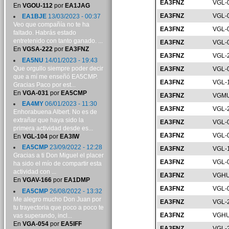
EA3FNZ
VGL-
En
VGOU-112
por
EA1JAG
EA3FNZ
VGL-
EA1BJE
13/03/2023 - 00:37
Veo que compañía no te ha
EA3FNZ
VGL-
faltado. Habrás estado
entretenido con tanto ganado. ...
EA3FNZ
VGL-
En
VGSA-222
por
EA3FNZ
EA3FNZ
VGL-
EA5NU
14/01/2023 - 19:43
Que orgullo siempre poder decir
EA3FNZ
VGL-
que a mí me enseñó EA5CMP.
EA3FNZ
VGL-
Gracias Paco por est...
En
VGA-031
por
EA5CMP
EA3FNZ
VGMU
EA4MY
06/01/2023 - 11:30
EA3FNZ
VGL-
Enhorabuena Albert. No es de
extrañar que haya sido la
EA3FNZ
VGL-
primera actividad desde es...
EA3FNZ
VGL-
En
VGL-104
por
EA3IW
EA5CMP
23/09/2022 - 12:28
EA3FNZ
VGL-
Gracias a ti Don Miguel el placer
EA3FNZ
VGL-
ha sido el mío de compartir esta
actividad con ...
EA3FNZ
VGHU
En
VGAV-166
por
EA1DMP
EA3FNZ
VGL-
EA5CMP
26/08/2022 - 13:32
Me alegro mucho Don Juan por
EA3FNZ
VGL-
tu trayectoria que poco a poco te
EA3FNZ
VGHU
vas superando, incl...
En
VGA-054
por
EA5IFF
EA3FNZ
VGL-