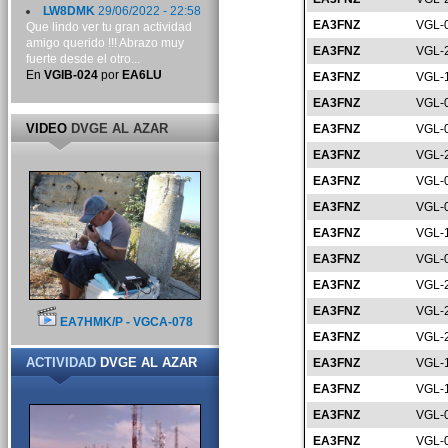
LW8DMK
29/06/2022 - 22:58
EA3FNZ
VGL-
Que lindo ver tu gran actividad
amigo querido !!! Abrazo muy
EA3FNZ
VGL-
fuerte desde el otro...
En
VGIB-024
por
EA6LU
EA3FNZ
VGL-
EA3FNZ
VGL-
VIDEO
DVGE AL AZAR
EA3FNZ
VGL-
EA3FNZ
VGL-
EA3FNZ
VGL-
EA3FNZ
VGL-
EA3FNZ
VGL-
EA3FNZ
VGL-
EA3FNZ
VGL-
EA3FNZ
VGL-
EA7HMK/P - VGCA-078
EA3FNZ
VGL-
ACTIVIDAD
DVGE AL AZAR
EA3FNZ
VGL-
EA3FNZ
VGL-
EA3FNZ
VGL-
EA3FNZ
VGL-