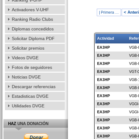
Ranking V-UHF
Activadores V-UHF
< Anter
| Primera …
Ranking Radio Clubs
Diplomas concedidos
Solicitar Diploma PDF
Actividad
Refer
EA3HP
VGB-
Solicitar premios
EA3HP
VGB-
Videos DVGE
EA3HP
VGB-
Fotos de seguidores
EA3HP
VGT-
Noticias DVGE
EA3HP
VGB-
Descargar referencias
EA3HP
VGB-
Estadisticas DVGE
EA3HP
VGB-
EA3HP
VGGI
Utilidades DVGE
EA3HP
VGGI
EA3HP
VGB-
HAZ
UNA DONACIÓN
EA3HP
VGB-
EA3HP
VGB-