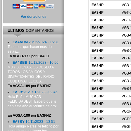
EA3HP
VGB-
EA3HP
VGT-
Ver donaciones
EA3HP
VGGI
EA3HP
VGB-
ULTIMOS
COMENTARIOS
EA3HP
VGB-
EA4ADM
28/05/2024 - 16:31
EA3HP
VGB-
Tenemos que hacer mas de
EA3HP
VGB-
estas....
En
VGGU-173
por
EA4LO
EA3HP
VGB-
EA4BBB
15/12/2023 - 10:56
EA3HP
VGB-
MUY BUENAS. OS DESEO A
TODOS LOS AMIGOS Y
EA3HP
VGB-
SIMPATIZANTES DEL RADIO
EA3HP
VGB-
CLUB UNA FELICES...
En
VGSA-189
por
EA3FNZ
EA3HP
VGB-
EA3BSE
21/11/2023 - 09:45
EA3HP
VGGI
Hola Rafa. MUCHAS
FELICIDADES!!! Espero que te
EA3HP
VGB-
den este año el 'Vértice de oro'
...
EA3HP
VGGI
En
VGSA-189
por
EA3FNZ
EA3HP
VGT-
EA7BY
16/11/2023 - 13:51
Hola amigo Rafael:te felicito por
EA3HP
VGGI