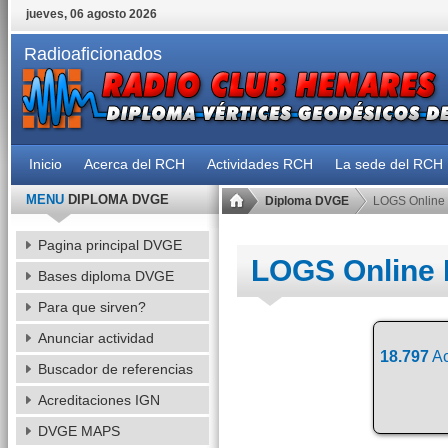
jueves, 06 agosto 2026
Radioaficionados
Inicio
Acerca del RCH
Actividades RCH
La sede del RCH
MENU
DIPLOMA DVGE
Diploma DVGE
LOGS Online
Pagina principal DVGE
LOGS Online
Bases diploma DVGE
Para que sirven?
Anunciar actividad
18.797
Ac
Buscador de referencias
Acreditaciones IGN
DVGE MAPS