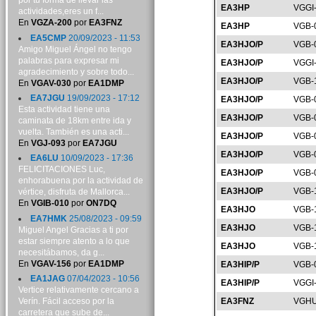
por tu forma de llevar las
EA3HP
VGGI
actividades,eres un f...
En
VGZA-200
por
EA3FNZ
EA3HP
VGB-
EA5CMP
20/09/2023 - 11:53
EA3HJO/P
VGB-
Amigo Miguel Ángel no tengo
palabras para expresar mi
EA3HJO/P
VGGI
agradecimiento y sobre todo...
EA3HJO/P
VGB-
En
VGAV-030
por
EA1DMP
EA7JGU
19/09/2023 - 17:12
EA3HJO/P
VGB-
Esta actividad tiene una
EA3HJO/P
VGB-
caminata de 18km entre ida y
vuelta. También es una acti...
EA3HJO/P
VGB-
En
VGJ-093
por
EA7JGU
EA3HJO/P
VGB-
EA6LU
10/09/2023 - 17:36
FELICITACIONES Luc,
EA3HJO/P
VGB-
enhorabuena por la actividad de
EA3HJO/P
VGB-
vértice, disfruta de Mallorca...
En
VGIB-010
por
ON7DQ
EA3HJO
VGB-
EA7HMK
25/08/2023 - 09:59
EA3HJO
VGB-
Miguel Angel Gracias a ti por
estar siempre atento a lo que
EA3HJO
VGB-
necesitábamos, da g...
En
VGAV-156
por
EA1DMP
EA3HIP/P
VGB-
EA1JAG
07/04/2023 - 10:56
EA3HIP/P
VGGI
Vertice relativamente cercano a
Verín. Fácil acceso por la
EA3FNZ
VGHU
carretera que sube de...