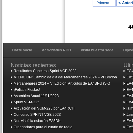
< Anter
| Primera …
4
Hazte socio
Actividades RCH
Visita nuestra sede
Dipl
Noticias recientes
Ult
Resultados Concurso Sprint VGE 2023
EC4
ATENCION: Cambio de día del Mercahenares 2024 – VI Edición
EA5
Mercahenares 2024 – VI Edición: Artículos de EA4BPG (SK)
EA4
¡Felices Fiestas!
EA4
Asamblea Anual 11/11/2023
EA4
Sprint VGM-225
EA4
Activación del VGM-225 por EA4RCH
jai
Concurso SPRINT VGE 2023
Jai
Nos visitó la estación EA5DK
EA4
Ordenadores para el cuarto de radio
EA5