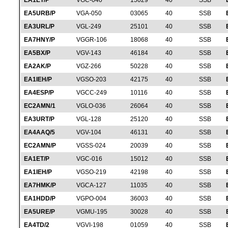
EA1ET/P
VGC-040
15029
40
SSB
EA5URB/P
VGA-050
03065
40
SSB
EA3URL/P
VGL-249
25101
40
SSB
EA7HNY/P
VGGR-106
18068
40
SSB
EA5BX/P
VGV-143
46184
40
SSB
EA2AK/P
VGZ-266
50228
40
SSB
EA1IEH/P
VGSO-203
42175
40
SSB
EA4ESP/P
VGCC-249
10116
40
SSB
EC2AMN/1
VGLO-036
26064
40
SSB
EA3URT/P
VGL-128
25120
40
SSB
EA4AAQ/5
VGV-104
46131
40
SSB
EC2AMN/P
VGSS-024
20039
40
SSB
EA1ET/P
VGC-016
15012
40
SSB
EA1IEH/P
VGSO-219
42198
40
SSB
EA7HMK/P
VGCA-127
11035
40
SSB
EA1HDD/P
VGPO-004
36003
40
SSB
EA5URE/P
VGMU-195
30028
40
SSB
EA4TD/2
VGVI-198
01059
40
SSB