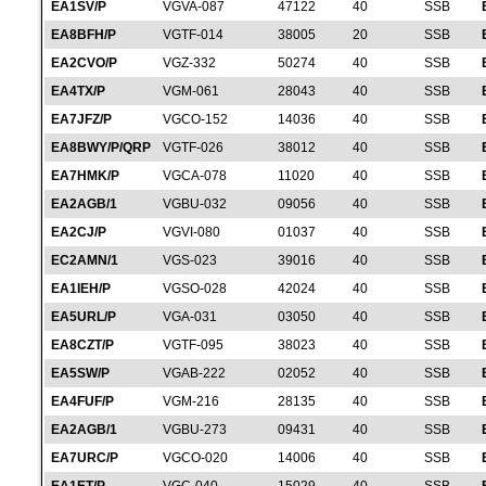
EA1SV/P
VGVA-087
47122
40
SSB
EA8BFH/P
VGTF-014
38005
20
SSB
EA2CVO/P
VGZ-332
50274
40
SSB
EA4TX/P
VGM-061
28043
40
SSB
EA7JFZ/P
VGCO-152
14036
40
SSB
EA8BWY/P/QRP
VGTF-026
38012
40
SSB
EA7HMK/P
VGCA-078
11020
40
SSB
EA2AGB/1
VGBU-032
09056
40
SSB
EA2CJ/P
VGVI-080
01037
40
SSB
EC2AMN/1
VGS-023
39016
40
SSB
EA1IEH/P
VGSO-028
42024
40
SSB
EA5URL/P
VGA-031
03050
40
SSB
EA8CZT/P
VGTF-095
38023
40
SSB
EA5SW/P
VGAB-222
02052
40
SSB
EA4FUF/P
VGM-216
28135
40
SSB
EA2AGB/1
VGBU-273
09431
40
SSB
EA7URC/P
VGCO-020
14006
40
SSB