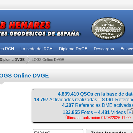
des RCH
La sede del RCH
Diploma DVGE
Descargas
Enlac
Diploma DVGE
LOGS Online DVGE
OGS Online DVGE
4.839.410 QSOs en la base de da
18.797
Actividades realizadas –
8.061
Referenc
4.207
Referencias DME activada
133.855
Fotos –
4.481
Videos
Última actualización 01/08/2026 11:09