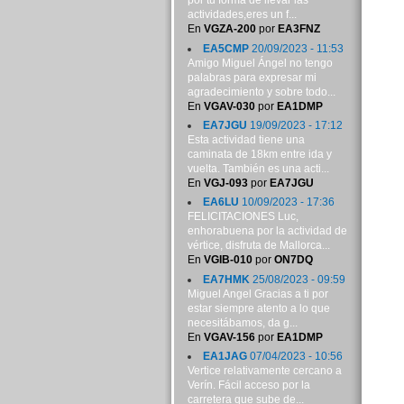
por tu forma de llevar las
actividades,eres un f...
En
VGZA-200
por
EA3FNZ
EA5CMP
20/09/2023 - 11:53
Amigo Miguel Ángel no tengo
palabras para expresar mi
agradecimiento y sobre todo...
En
VGAV-030
por
EA1DMP
EA7JGU
19/09/2023 - 17:12
Esta actividad tiene una
caminata de 18km entre ida y
vuelta. También es una acti...
En
VGJ-093
por
EA7JGU
EA6LU
10/09/2023 - 17:36
FELICITACIONES Luc,
enhorabuena por la actividad de
vértice, disfruta de Mallorca...
En
VGIB-010
por
ON7DQ
EA7HMK
25/08/2023 - 09:59
Miguel Angel Gracias a ti por
estar siempre atento a lo que
necesitábamos, da g...
En
VGAV-156
por
EA1DMP
EA1JAG
07/04/2023 - 10:56
Vertice relativamente cercano a
Verín. Fácil acceso por la
carretera que sube de...