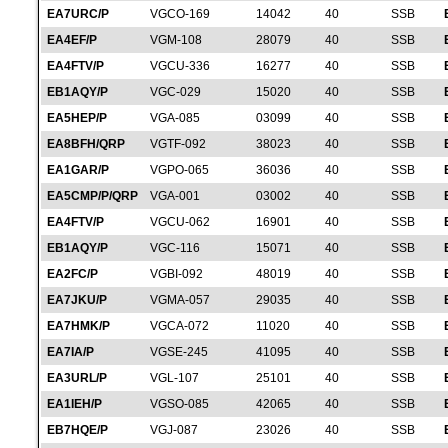
EA7URC/P
VGCO-169
14042
40
SSB
EA4EF/P
VGM-108
28079
40
SSB
EA4FTV/P
VGCU-336
16277
40
SSB
EB1AQY/P
VGC-029
15020
40
SSB
EA5HEP/P
VGA-085
03099
40
SSB
EA8BFH/QRP
VGTF-092
38023
40
SSB
EA1GAR/P
VGPO-065
36036
40
SSB
EA5CMP/P/QRP
VGA-001
03002
40
SSB
EA4FTV/P
VGCU-062
16901
40
SSB
EB1AQY/P
VGC-116
15071
40
SSB
EA2FC/P
VGBI-092
48019
40
SSB
EA7JKU/P
VGMA-057
29035
40
SSB
EA7HMK/P
VGCA-072
11020
40
SSB
EA7IA/P
VGSE-245
41095
40
SSB
EA3URL/P
VGL-107
25101
40
SSB
EA1IEH/P
VGSO-085
42065
40
SSB
EB7HQE/P
VGJ-087
23026
40
SSB