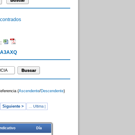
ontrados
n:
 EA3AXQ
Referencia (
Ascendente
/
Descendente
)
Siguiente >
… Ultima |
Indicativo
Día