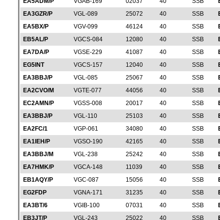
EA5ADM/P
VGAB-169
02037
40
SSB
EA3GZR/P
VGL-089
25072
40
SSB
EA5BX/P
VGV-099
46124
40
SSB
EB5AL/P
VGCS-084
12080
40
SSB
EA7DA/P
VGSE-229
41087
40
SSB
EG5INT
VGCS-157
12040
40
SSB
EA3BBJ/P
VGL-085
25067
40
SSB
EA2CVO/M
VGTE-077
44056
40
SSB
EC2AMN/P
VGSS-008
20017
40
SSB
EA3BBJ/P
VGL-110
25103
40
SSB
EA2FC/1
VGP-061
34080
40
SSB
EA1IEH/P
VGSO-190
42165
40
SSB
EA3BBJ/M
VGL-238
25242
40
SSB
EA7HMK/P
VGCA-148
11039
40
SSB
EB1AQY/P
VGC-087
15056
40
SSB
EG2FDP
VGNA-171
31235
40
SSB
EA3BT/6
VGIB-100
07031
40
SSB
EB3JT/P
VGL-243
25022
40
SSB