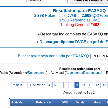
Resultados para EA3AXQ
2.298
Referencias DVGE –
2.608
QSOs enc
1.588
Referencias DME
Ranking General:
#402
Descargar log completo de EA3AXQ e
Descargar diploma DVGE en pdf de
Buscar referencia trabajada por
EA3AXQ
:
Resultados ordenados por:
Fecha (
Ascendente
/
Descendente
) – Actividad (
Ascendente
/
Descendente
) – 
< Anterior
4
5
6
7
8
9
10
11
12
13
| Primera …
Viendo la pagina:
9
de 14
Actividad
Referencia
DME
Banda
Modo