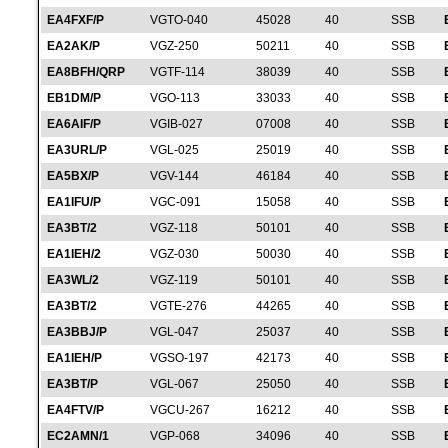
EA4FXF/P
VGTO-040
45028
40
SSB
EA2AK/P
VGZ-250
50211
40
SSB
EA8BFH/QRP
VGTF-114
38039
40
SSB
EB1DM/P
VGO-113
33033
40
SSB
EA6AIF/P
VGIB-027
07008
40
SSB
EA3URL/P
VGL-025
25019
40
SSB
EA5BX/P
VGV-144
46184
40
SSB
EA1IFU/P
VGC-091
15058
40
SSB
EA3BT/2
VGZ-118
50101
40
SSB
EA1IEH/2
VGZ-030
50030
40
SSB
EA3WL/2
VGZ-119
50101
40
SSB
EA3BT/2
VGTE-276
44265
40
SSB
EA3BBJ/P
VGL-047
25037
40
SSB
EA1IEH/P
VGSO-197
42173
40
SSB
EA3BT/P
VGL-067
25050
40
SSB
EA4FTV/P
VGCU-267
16212
40
SSB
EC2AMN/1
VGP-068
34096
40
SSB