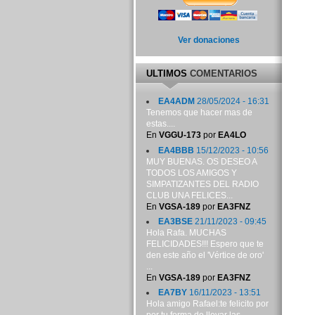
Ver donaciones
ULTIMOS
COMENTARIOS
EA4ADM
28/05/2024 - 16:31
Tenemos que hacer mas de
estas....
En
VGGU-173
por
EA4LO
EA4BBB
15/12/2023 - 10:56
MUY BUENAS. OS DESEO A
TODOS LOS AMIGOS Y
SIMPATIZANTES DEL RADIO
CLUB UNA FELICES...
En
VGSA-189
por
EA3FNZ
EA3BSE
21/11/2023 - 09:45
Hola Rafa. MUCHAS
FELICIDADES!!! Espero que te
den este año el 'Vértice de oro'
...
En
VGSA-189
por
EA3FNZ
EA7BY
16/11/2023 - 13:51
Hola amigo Rafael:te felicito por