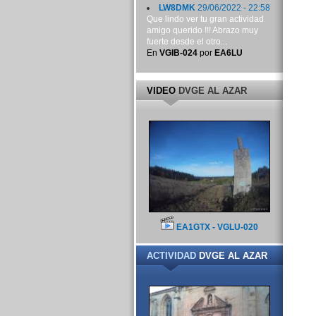
LW8DMK
29/06/2022 - 22:58
Que lindo ver tu gran actividad
amigo querido !!! Abrazo muy
fuerte desde el otro...
En
VGIB-024
por
EA6LU
VIDEO
DVGE AL AZAR
EA1GTX - VGLU-020
ACTIVIDAD
DVGE AL AZAR