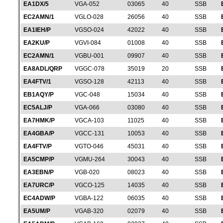
EA1DX/5
VGA-052
03065
40
SSB
EC2AMN/1
VGLO-028
26056
40
SSB
EA1IEH/P
VGSO-024
42022
40
SSB
EA2KU/P
VGVI-084
01008
40
SSB
EC2AMN/1
VGBU-001
09907
40
SSB
EA8ADL/QRP
VGGC-078
35019
20
SSB
EA4FTV/1
VGSO-128
42113
40
SSB
EB1AQY/P
VGC-048
15034
40
SSB
EC5ALJ/P
VGA-066
03080
40
SSB
EA7HMK/P
VGCA-103
11025
40
SSB
EA4GBA/P
VGCC-131
10053
40
SSB
EA4FTV/P
VGTO-046
45031
40
SSB
EA5CMP/P
VGMU-264
30043
40
SSB
EA3EBN/P
VGB-020
08023
40
SSB
EA7URC/P
VGCO-125
14035
40
SSB
EC4ADW/P
VGBA-122
06035
40
SSB
EA5UM/P
VGAB-320
02079
40
SSB