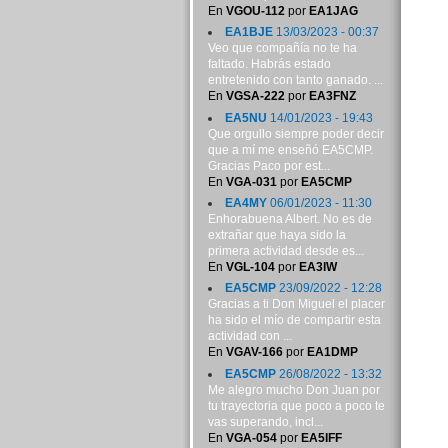
En
VGOU-112
por
EA1JAG
EA1BJE
13/03/2023 - 00:37
Veo que compañía no te ha
faltado. Habrás estado
entretenido con tanto ganado. ...
En
VGSA-222
por
EA3FNZ
EA5NU
14/01/2023 - 19:43
Que orgullo siempre poder decir
que a mí me enseñó EA5CMP.
Gracias Paco por est...
En
VGA-031
por
EA5CMP
EA4MY
06/01/2023 - 11:30
Enhorabuena Albert. No es de
extrañar que haya sido la
primera actividad desde es...
En
VGL-104
por
EA3IW
EA5CMP
23/09/2022 - 12:28
Gracias a ti Don Miguel el placer
ha sido el mío de compartir esta
actividad con ...
En
VGAV-166
por
EA1DMP
EA5CMP
26/08/2022 - 13:32
Me alegro mucho Don Juan por
tu trayectoria que poco a poco te
vas superando, incl...
En
VGA-054
por
EA5IFF