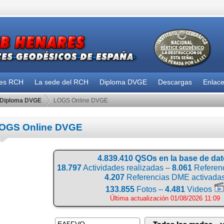
des RCH
La sede del RCH
Diploma DVGE
Descargas
Enlac
Diploma DVGE
LOGS Online DVGE
OGS Online DVGE
4.839.410 QSOs en la base de da
18.797
Actividades realizadas –
8.061
Referenc
4.207
Referencias DME activada
133.855
Fotos –
4.481
Videos
Última actualización 01/08/2026 11:09