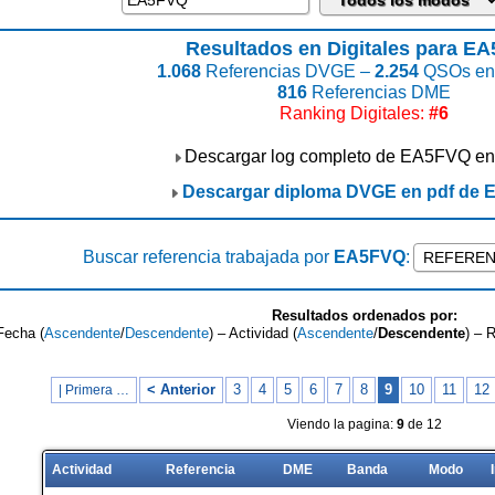
Resultados en Digitales para E
1.068
Referencias DVGE –
2.254
QSOs enc
816
Referencias DME
Ranking Digitales:
#6
Descargar log completo de EA5FVQ en
Descargar diploma DVGE en pdf de
Buscar referencia trabajada por
EA5FVQ
:
Resultados ordenados por:
Fecha (
Ascendente
/
Descendente
) – Actividad (
Ascendente
/
Descendente
) – 
< Anterior
3
4
5
6
7
8
9
10
11
12
| Primera …
Viendo la pagina:
9
de 12
Actividad
Referencia
DME
Banda
Modo