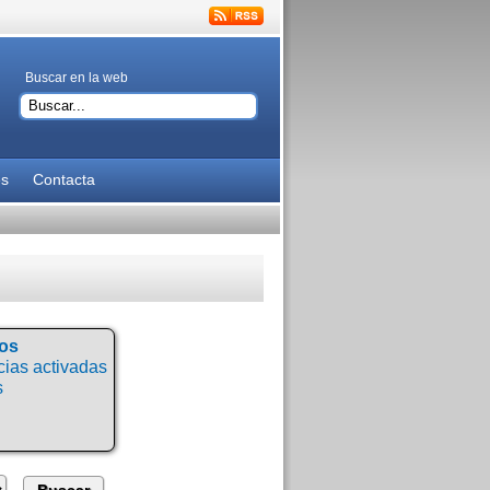
Buscar en la web
es
Contacta
tos
ias activadas
s