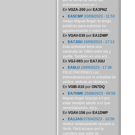
por tu forma de llevar las
actividades,eres un f...
En
VGZA-200
por
EA3FNZ
EA5CMP
20/09/2023 - 11:53
Amigo Miguel Ángel no tengo
palabras para expresar mi
agradecimiento y sobre todo...
En
VGAV-030
por
EA1DMP
EA7JGU
19/09/2023 - 17:12
Esta actividad tiene una
caminata de 18km entre ida y
vuelta. También es una acti...
En
VGJ-093
por
EA7JGU
EA6LU
10/09/2023 - 17:36
FELICITACIONES Luc,
enhorabuena por la actividad de
vértice, disfruta de Mallorca...
En
VGIB-010
por
ON7DQ
EA7HMK
25/08/2023 - 09:59
Miguel Angel Gracias a ti por
estar siempre atento a lo que
necesitábamos, da g...
En
VGAV-156
por
EA1DMP
EA1JAG
07/04/2023 - 10:56
Vertice relativamente cercano a
Verín. Fácil acceso por la
carretera que sube de...