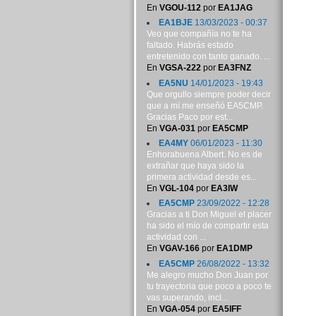
En
VGOU-112
por
EA1JAG
EA1BJE
13/03/2023 - 00:37
Veo que compañía no te ha
faltado. Habrás estado
entretenido con tanto ganado. ...
En
VGSA-222
por
EA3FNZ
EA5NU
14/01/2023 - 19:43
Que orgullo siempre poder decir
que a mí me enseñó EA5CMP.
Gracias Paco por est...
En
VGA-031
por
EA5CMP
EA4MY
06/01/2023 - 11:30
Enhorabuena Albert. No es de
extrañar que haya sido la
primera actividad desde es...
En
VGL-104
por
EA3IW
EA5CMP
23/09/2022 - 12:28
Gracias a ti Don Miguel el placer
ha sido el mío de compartir esta
actividad con ...
En
VGAV-166
por
EA1DMP
EA5CMP
26/08/2022 - 13:32
Me alegro mucho Don Juan por
tu trayectoria que poco a poco te
vas superando, incl...
En
VGA-054
por
EA5IFF