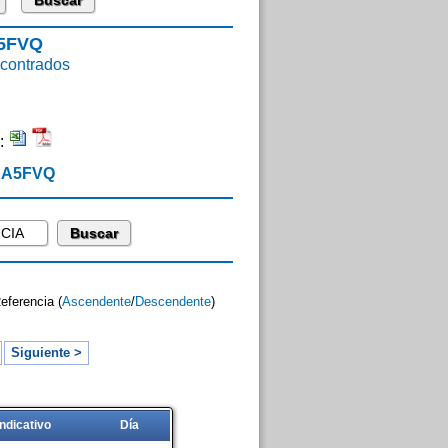
A5FVQ
ontrados
:
 EA5FVQ
Referencia (
Ascendente
/
Descendente
)
Siguiente >
Indicativo
Día