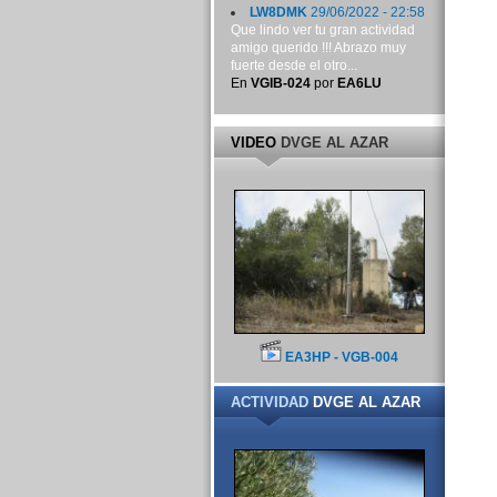
LW8DMK
29/06/2022 - 22:58
Que lindo ver tu gran actividad
amigo querido !!! Abrazo muy
fuerte desde el otro...
En
VGIB-024
por
EA6LU
VIDEO
DVGE AL AZAR
EA3HP - VGB-004
ACTIVIDAD
DVGE AL AZAR