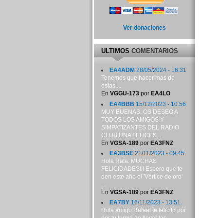
Ver donaciones
ULTIMOS
COMENTARIOS
EA4ADM
28/05/2024 - 16:31
Tenemos que hacer mas de
estas....
En
VGGU-173
por
EA4LO
EA4BBB
15/12/2023 - 10:56
MUY BUENAS. OS DESEO A
TODOS LOS AMIGOS Y
SIMPATIZANTES DEL RADIO
CLUB UNA FELICES...
En
VGSA-189
por
EA3FNZ
EA3BSE
21/11/2023 - 09:45
Hola Rafa. MUCHAS
FELICIDADES!!! Espero que te
den este año el 'Vértice de oro'
...
En
VGSA-189
por
EA3FNZ
EA7BY
16/11/2023 - 13:51
Hola amigo Rafael:te felicito por