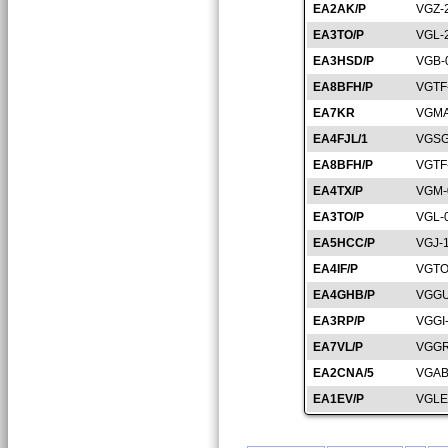
EA2AK/P
VGZ-
EA3TO/P
VGL-
EA3HSD/P
VGB-
EA8BFH/P
VGTF
EA7KR
VGMA
EA4FJL/1
VGSG
EA8BFH/P
VGTF
EA4TX/P
VGM-
EA3TO/P
VGL-
EA5HCC/P
VGJ-
EA4IF/P
VGTO
EA4GHB/P
VGGU
EA3RP/P
VGGI
EA7VL/P
VGGR
EA2CNA/5
VGAB
EA1EV/P
VGLE