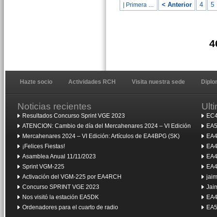
< Anterior
4
5
| Primera …
4
Hazte socio
Actividades RCH
Visita nuestra sede
Dipl
Noticias recientes
Ult
Resultados Concurso Sprint VGE 2023
EC4
ATENCION: Cambio de día del Mercahenares 2024 – VI Edición
EA5
Mercahenares 2024 – VI Edición: Artículos de EA4BPG (SK)
EA4
¡Felices Fiestas!
EA4
Asamblea Anual 11/11/2023
EA4
Sprint VGM-225
EA4
Activación del VGM-225 por EA4RCH
jai
Concurso SPRINT VGE 2023
Jai
Nos visitó la estación EA5DK
EA4
Ordenadores para el cuarto de radio
EA5