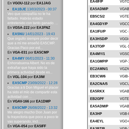
EA4IF/P
VGTO
En
VGOU-112
por
EA1JAG
EA5ADM/P
VGAB
EA1BJE
13/03/2023 - 00:37
Veo que compañía no te ha
EB5CS/2
VGTE
faltado. Habrás estado
entretenido con tanto ganado. ...
EA4GDY/P
VGCC
En
VGSA-222
por
EA3FNZ
EA1IFU/P
VGC-
EA5NU
14/01/2023 - 19:43
Que orgullo siempre poder decir
EA3HSD/P
VGGI
que a mí me enseñó EA5CMP.
EA3TO/P
VGL-
Gracias Paco por est...
En
VGA-031
por
EA5CMP
EA4MY/1
VGSG
EA4MY
06/01/2023 - 11:30
EA1GMP/P
VGP-
Enhorabuena Albert. No es de
extrañar que haya sido la
EC2AMN/1
VGZA
primera actividad desde es...
EB3CW/6
VGIB
En
VGL-104
por
EA3IW
EA5CMP
23/09/2022 - 12:28
EA2CNA/5
VGCU
Gracias a ti Don Miguel el placer
EA5RKX
VGAB
ha sido el mío de compartir esta
actividad con ...
EB2GPF
VGTE
En
VGAV-166
por
EA1DMP
EA5ADM/P
VGAB
EA5CMP
26/08/2022 - 13:32
Me alegro mucho Don Juan por
EA3HP
VGB-
tu trayectoria que poco a poco te
EA4EYL
VGO-
vas superando, incl...
En
VGA-054
por
EA5IFF
EA3BT/P
VGB-