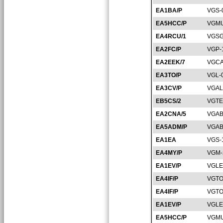
EA1BA/P
VGS-
EA5HCC/P
VGMU
EA4RCU/1
VGSG
EA2FC/P
VGP-
EA2EEK/7
VGCA
EA3TO/P
VGL-
EA3CV/P
VGAL
EB5CS/2
VGTE
EA2CNA/5
VGAB
EA5ADM/P
VGAB
EA1EA
VGS-
EA4MY/P
VGM-
EA1EV/P
VGLE
EA4IF/P
VGTO
EA4IF/P
VGTO
EA1EV/P
VGLE
EA5HCC/P
VGMU