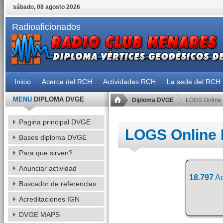
sábado, 08 agosto 2026
Radioaficionados
Inicio
Acerca del RCH
Actividades RCH
La sede del RCH
MENU
DIPLOMA DVGE
Diploma DVGE
LOGS Online
Pagina principal DVGE
LOGS Online
Bases diploma DVGE
Para que sirven?
Anunciar actividad
18.797
Ac
Buscador de referencias
Acreditaciones IGN
DVGE MAPS