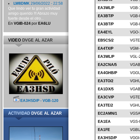
LW8DMK
29/06/2022 - 22:58
EA3WL/P
VGB-
Que lindo ver tu gran actividad
amigo querido !!! Abrazo muy
EA3BT/P
VGB-
fuerte desde el otro...
En
VGIB-024
por
EA6LU
EA3BT/P
VGB-
EA4EYL
VGO-
VIDEO
DVGE AL AZAR
EB5CS/2
VGTE
EA4TX/P
VGM-
EA3WL/P
VGL-
EA2CNA/5
VGAB
EA4GHB/P
VGGU
EA3TO/2
VGHU
EA1DX/5
VGAB
EA3CV/P
VGTE
EA3HSD/P - VGB-120
EA3TE/2
VGHU
ACTIVIDAD
DVGE AL AZAR
EC2AMN/1
VGSA
EA1EA
VGS-
EA1FE
VGBU
EA3HSD/P
VGGI