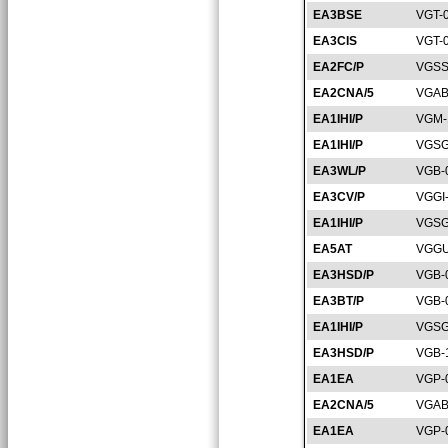
EA3BSE
VGT-
EA3CIS
VGT-
EA2FC/P
VGSS
EA2CNA/5
VGAB
EA1IHI/P
VGM-
EA1IHI/P
VGSG
EA3WL/P
VGB-
EA3CV/P
VGGI
EA1IHI/P
VGSG
EA5AT
VGGU
EA3HSD/P
VGB-
EA3BT/P
VGB-
EA1IHI/P
VGSG
EA3HSD/P
VGB-
EA1EA
VGP-
EA2CNA/5
VGAB
EA1EA
VGP-