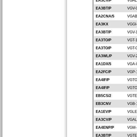
EA3CV/P
VGAL
EA3BT/P
VGV-
EA2CNA/5
VGAB
EA3KX
VGGI
EA3BT/P
VGV-
EA3TO/P
VGT-
EA3TO/P
VGT-
EA3WL/P
VGV-
EA1DX/5
VGA-
EA2FC/P
VGP-
EA4IF/P
VGTO
EA4IF/P
VGTO
EB5CS/2
VGTE
EB3CNV
VGB-
EA1EV/P
VGLE
EA3CV/P
VGAL
EA4ENP/P
VGM-
EA3BT/P
VGTE