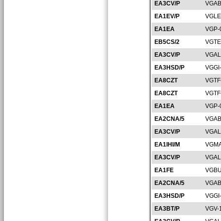
EA3CV/P
VGAB
EA1EV/P
VGLE
EA1EA
VGP-
EB5CS/2
VGTE
EA3CV/P
VGAL
EA3HSD/P
VGGI
EA8CZT
VGTF
EA8CZT
VGTF
EA1EA
VGP-
EA2CNA/5
VGAB
EA3CV/P
VGAL
EA1IHI/M
VGMA
EA3CV/P
VGAL
EA1FE
VGBU
EA2CNA/5
VGAB
EA3HSD/P
VGGI
EA3BT/P
VGV-