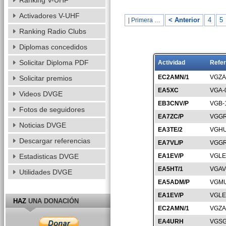
Ranking V-UHF
Activadores V-UHF
< Anterior
4
5
| Primera …
Ranking Radio Clubs
Diplomas concedidos
Solicitar Diploma PDF
Actividad
Refer
EC2AMN/1
VGZA
Solicitar premios
EA5XC
VGA-
Videos DVGE
EB3CNV/P
VGB-
Fotos de seguidores
EA7ZC/P
VGGR
Noticias DVGE
EA3TE/2
VGHU
Descargar referencias
EA7VL/P
VGGR
Estadisticas DVGE
EA1EV/P
VGLE
EA5HT/1
VGAV
Utilidades DVGE
EA5ADM/P
VGMU
EA1EV/P
VGLE
HAZ
UNA DONACIÓN
EC2AMN/1
VGZA
EA4URH
VGSG