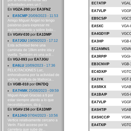
por tu forma de llevar las
EC7AT/P
VGAL
actividades,eres un f...
En
VGZA-200
por
EA3FNZ
EA7VL/P
VGGR
EA5CMP
20/09/2023 - 11:53
EB5CS/P
VGCS
Amigo Miguel Ángel no tengo
palabras para expresar mi
EA5XC
VGA-
agradecimiento y sobre todo...
EA4GDY/P
VGCC
En
VGAV-030
por
EA1DMP
EA7JGU
19/09/2023 - 17:12
EA3HP
VGB-
Esta actividad tiene una
EC2AMN/1
VGVA
caminata de 18km entre ida y
vuelta. También es una acti...
EA3RP/P
VGGI
En
VGJ-093
por
EA7JGU
EB3CNV/P
VGB-
EA6LU
10/09/2023 - 17:36
FELICITACIONES Luc,
EC4DX/P
VGTO
enhorabuena por la actividad de
EA3YK
VGT-
vértice, disfruta de Mallorca...
En
VGIB-010
por
ON7DQ
EA5RKX
VGAB
EA7HMK
25/08/2023 - 09:59
EA1BA/P
VGS-
Miguel Angel Gracias a ti por
estar siempre atento a lo que
EA7VL/P
VGGR
necesitábamos, da g...
En
VGAV-156
por
EA1DMP
EA5HT/P
VGAB
EA1JAG
07/04/2023 - 10:56
EA5HCC/P
VGMU
Vertice relativamente cercano a
Verín. Fácil acceso por la
EA4TX/P
VGTO
carretera que sube de...