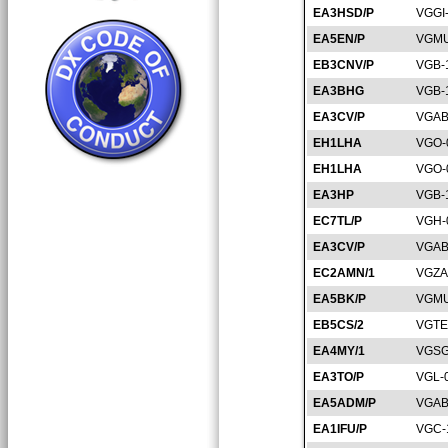
EA3HSD/P
VGGI
EA5EN/P
VGMU
EB3CNV/P
VGB-
EA3BHG
VGB-
EA3CV/P
VGAB
EH1LHA
VGO-
EH1LHA
VGO-
EA3HP
VGB-
EC7TL/P
VGH-
EA3CV/P
VGAB
EC2AMN/1
VGZA
EA5BK/P
VGMU
EB5CS/2
VGTE
EA4MY/1
VGSG
EA3TO/P
VGL-
EA5ADM/P
VGAB
EA1IFU/P
VGC-