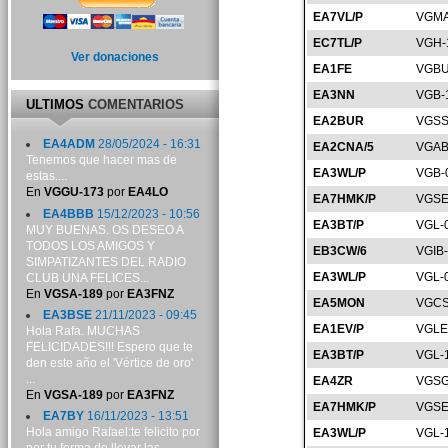
EA7VL/P
VGMA
EC7TL/P
VGH-
Ver donaciones
EA1FE
VGBU
EA3NN
VGB-
ULTIMOS
COMENTARIOS
EA2BUR
VGSS
EA4ADM
28/05/2024 - 16:31
EA2CNA/5
VGAB
Tenemos que hacer mas de
EA3WL/P
VGB-
estas....
En
VGGU-173
por
EA4LO
EA7HMK/P
VGSE
EA4BBB
15/12/2023 - 10:56
EA3BT/P
VGL-
MUY BUENAS. OS DESEO A
TODOS LOS AMIGOS Y
EB3CW/6
VGIB
SIMPATIZANTES DEL RADIO
EA3WL/P
VGL-
CLUB UNA FELICES...
En
VGSA-189
por
EA3FNZ
EA5MON
VGCS
EA3BSE
21/11/2023 - 09:45
EA1EV/P
VGLE
Hola Rafa. MUCHAS
FELICIDADES!!! Espero que te
EA3BT/P
VGL-
den este año el 'Vértice de oro'
...
EA4ZR
VGSG
En
VGSA-189
por
EA3FNZ
EA7HMK/P
VGSE
EA7BY
16/11/2023 - 13:51
Hola amigo Rafael:te felicito por
EA3WL/P
VGL-