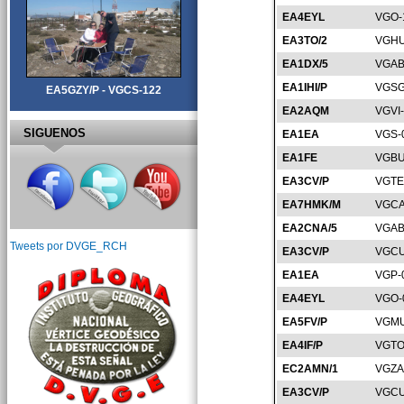
EA4EYL
VGO-
EA3TO/2
VGHU
EA1DX/5
VGAB
EA1IHI/P
VGSG
EA5GZY/P - VGCS-122
EA2AQM
VGVI
SIGUENOS
EA1EA
VGS-
EA1FE
VGBU
EA3CV/P
VGTE
EA7HMK/M
VGCA
EA2CNA/5
VGAB
Tweets por DVGE_RCH
EA3CV/P
VGCU
EA1EA
VGP-
EA4EYL
VGO-
EA5FV/P
VGMU
EA4IF/P
VGTO
EC2AMN/1
VGZA
EA3CV/P
VGCU